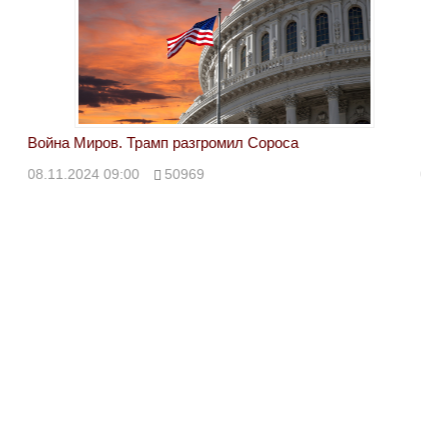
Война Миров. Трамп разгромил Сороса
Вой
08.11.2024 09:00
50969
08.