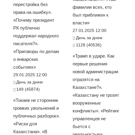
перестройка без
фамилии всех, кто
права на ошибку».
был приближен к
«Почему президент
власти»
РК публично
27.01.2025 12:00
поддержал народного
День за днем
писателя?».
1128 (40536)
«Приговоры по делам
«Трамп в ударе. Как
о январских
первые решения
событиях»
новой администрации
29.01.2025 12:00
отразятся на
День за днем
Казахстане?».
149 (45874)
«Казахстану не грозят
«Токаев не сторонник
вооруженные
громких увольнений и
конфликты». «Рейтинг
публичных разборок».
управленцев не
«Риски для
бьется с
Казахстана». «В
реальностью».