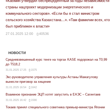
«Кабмин утвердил беспрецедентный за годы независимости
страны нацпроект модернизации энергетического и
коммунального секторов». «Если бы я стал министром
сельского хозяйства Казахстана…». «Там фамилии всех, кто
был приближен к власти»
27.01.2025 12:00
40536
НОВОСТИ
Средневзвешенный курс тенге на торгах KASE подорожал на Т0,99
до Т518,2
31.01.2025 17:25
1575
Экс-руководителю управления культуры Астаны Мажагулову
вынесли приговор за хищение
31.01.2025 16:54
1642
Взаимное признание ЭЦП хотят запустить в ЕАЭС – Сагинтаев
31.01.2025 16:42
1590
Токаев принял специального советника премьер-министра Японии