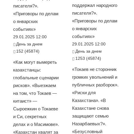
поддержал народного
писателя?».
писателя?».
«Приговоры по делам
«Приговоры по делам
о январских
о январских
событиях»
событиях»
29.01.2025 12:00
День за днем
29.01.2025 12:00
152 (45874)
День за днем
1253 (45874)
«Как могут вымереть
«Токаев не сторонник
казахстанцы:
громких увольнений и
глобальные сценарии
публичных разборок».
рисков». «Выезжаем
«Риски для
на том, что Токаев —
Казахстана». «В
китаист» —
Казахстане снова
Сыроежкин о Токаеве
защищают семью
и Си, секретных
Назарбаевых?».
делах и о Масимове».
«Безусловный
«Казахстан хвалят за