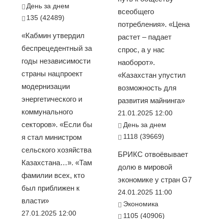
День за днем
всеобщего
135 (42489)
потребления». «Цена
«Кабмин утвердил
растет – падает
беспрецедентный за
спрос, а у нас
годы независимости
наоборот».
страны нацпроект
«Казахстан упустил
модернизации
возможность для
энергетического и
развития майнинга»
коммунального
21.01.2025 12:00
секторов». «Если бы
День за днем
1118 (39669)
я стал министром
сельского хозяйства
БРИКС отвоёвывает
Казахстана…». «Там
долю в мировой
фамилии всех, кто
экономике у стран G7
был приближен к
24.01.2025 11:00
власти»
Экономика
27.01.2025 12:00
1105 (40906)