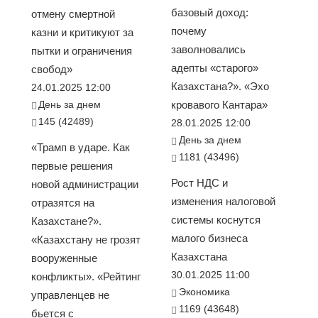
базовый доход:
отмену смертной
почему
казни и критикуют за
заволновались
пытки и ограничения
адепты «старого»
свобод»
Казахстана?». «Эхо
24.01.2025 12:00
День за днем
кровавого Кантара»
145 (42489)
28.01.2025 12:00
День за днем
«Трамп в ударе. Как
1181 (43496)
первые решения
Рост НДС и
новой администрации
изменения налоговой
отразятся на
системы коснутся
Казахстане?».
малого бизнеса
«Казахстану не грозят
Казахстана
вооруженные
30.01.2025 11:00
конфликты». «Рейтинг
Экономика
управленцев не
1169 (43648)
бьется с