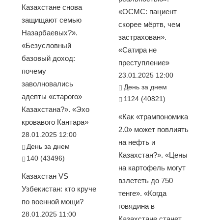
Казахстане снова
«ОСМС: пациент
защищают семью
скорее мёртв, чем
Назарбаевых?».
застрахован».
«Безусловный
«Сатира не
базовый доход:
преступление»
почему
23.01.2025 12:00
заволновались
День за днем
адепты «старого»
1124 (40821)
Казахстана?». «Эхо
«Как «трампономика
кровавого Кантара»
2.0» может повлиять
28.01.2025 12:00
на нефть и
День за днем
Казахстан?». «Цены
140 (43496)
на картофель могут
Казахстан VS
взлететь до 750
Узбекистан: кто круче
тенге». «Когда
по военной мощи?
говядина в
28.01.2025 11:00
Казахстане станет