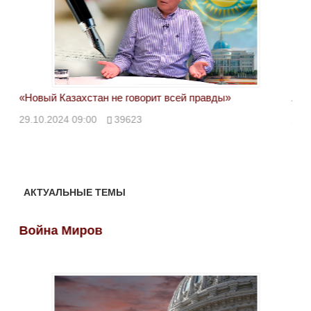
«Новый Казахстан не говорит всей правды»
Лон
ми
29.10.2024 09:00
39623
28.
АКТУАЛЬНЫЕ ТЕМЫ
Война Миров
Во