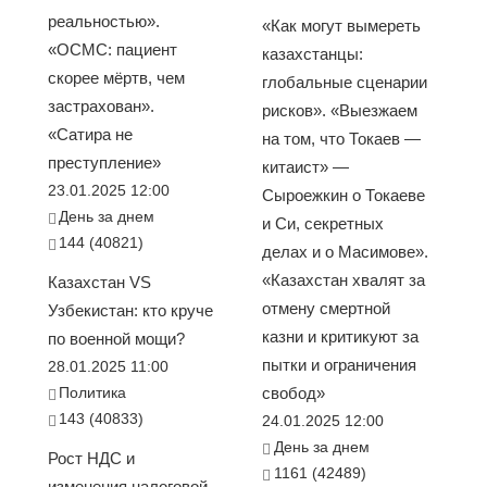
реальностью».
«Как могут вымереть
«ОСМС: пациент
казахстанцы:
скорее мёртв, чем
глобальные сценарии
застрахован».
рисков». «Выезжаем
«Сатира не
на том, что Токаев —
преступление»
китаист» —
23.01.2025 12:00
Сыроежкин о Токаеве
День за днем
и Си, секретных
144 (40821)
делах и о Масимове».
«Казахстан хвалят за
Казахстан VS
отмену смертной
Узбекистан: кто круче
казни и критикуют за
по военной мощи?
пытки и ограничения
28.01.2025 11:00
Политика
свобод»
143 (40833)
24.01.2025 12:00
День за днем
Рост НДС и
1161 (42489)
изменения налоговой