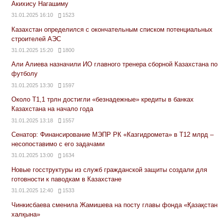
Акихису Нагашиму
31.01.2025 16:10
1523
Казахстан определился с окончательным списком потенциальных
строителей АЭС
31.01.2025 15:20
1800
Али Алиева назначили ИО главного тренера сборной Казахстана по
футболу
31.01.2025 13:30
1597
Около Т1,1 трлн достигли «безнадежные» кредиты в банках
Казахстана на начало года
31.01.2025 13:18
1557
Сенатор: Финансирование МЭПР РК «Казгидромета» в Т12 млрд –
несопоставимо с его задачами
31.01.2025 13:00
1634
Новые госструктуры из служб гражданской защиты создали для
готовности к паводкам в Казахстане
31.01.2025 12:40
1533
Чинкисбаева сменила Жамишева на посту главы фонда «Қазақстан
халқына»