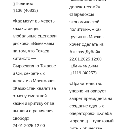
Политика
деликатесом?».
136 (40833)
«Парадоксы
«Как могут вымереть
экономической
казахстанцы:
политики». «Как
глобальные сценарии
грузин из Москвы
рисков». «Выезжаем
хочет сделать из
на том, что Токаев —
Атырау Дубай»
китаист» —
22.01.2025 12:00
Сыроежкин о Токаеве
День за днем
1119 (40257)
и Си, секретных
делах и о Масимове».
«Правительство
«Казахстан хвалят за
упорно игнорирует
отмену смертной
запрет президента на
казни и критикуют за
создание единых
пытки и ограничения
операторов». «Хлеба
свобод»
и зрелищ – тупиковый
24.01.2025 12:00
путь к обществу