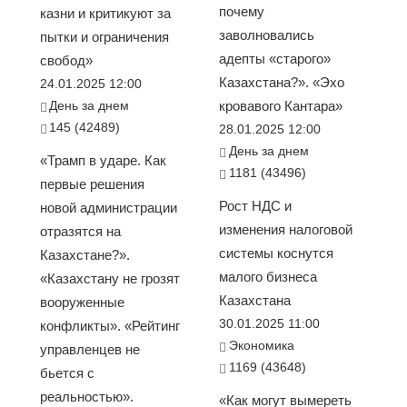
почему
казни и критикуют за
заволновались
пытки и ограничения
адепты «старого»
свобод»
Казахстана?». «Эхо
24.01.2025 12:00
День за днем
кровавого Кантара»
145 (42489)
28.01.2025 12:00
День за днем
«Трамп в ударе. Как
1181 (43496)
первые решения
Рост НДС и
новой администрации
изменения налоговой
отразятся на
системы коснутся
Казахстане?».
малого бизнеса
«Казахстану не грозят
Казахстана
вооруженные
30.01.2025 11:00
конфликты». «Рейтинг
Экономика
управленцев не
1169 (43648)
бьется с
реальностью».
«Как могут вымереть