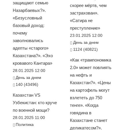
защищают семью
скорее мёртв, чем
Назарбаевых?».
застрахован».
«Безусловный
«Сатира не
базовый доход:
преступление»
почему
23.01.2025 12:00
заволновались
День за днем
адепты «старого»
1124 (40821)
Казахстана?». «Эхо
«Как «трампономика
кровавого Кантара»
2.0» может повлиять
28.01.2025 12:00
на нефть и
День за днем
Казахстан?». «Цены
140 (43496)
на картофель могут
Казахстан VS
взлететь до 750
Узбекистан: кто круче
тенге». «Когда
по военной мощи?
говядина в
28.01.2025 11:00
Казахстане станет
Политика
деликатесом?».