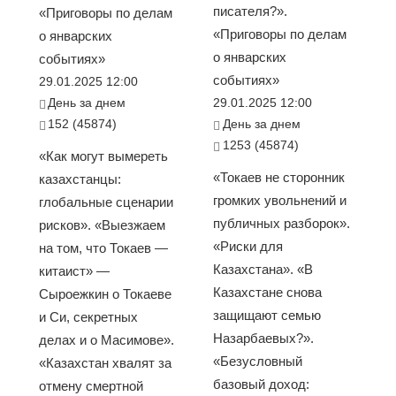
писателя?».
«Приговоры по делам
«Приговоры по делам
о январских
о январских
событиях»
событиях»
29.01.2025 12:00
День за днем
29.01.2025 12:00
152 (45874)
День за днем
1253 (45874)
«Как могут вымереть
«Токаев не сторонник
казахстанцы:
громких увольнений и
глобальные сценарии
публичных разборок».
рисков». «Выезжаем
«Риски для
на том, что Токаев —
Казахстана». «В
китаист» —
Казахстане снова
Сыроежкин о Токаеве
защищают семью
и Си, секретных
Назарбаевых?».
делах и о Масимове».
«Безусловный
«Казахстан хвалят за
базовый доход:
отмену смертной