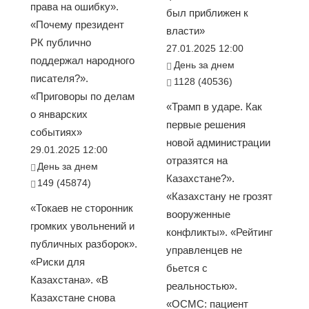
права на ошибку».
был приближен к
«Почему президент
власти»
РК публично
27.01.2025 12:00
поддержал народного
День за днем
писателя?».
1128 (40536)
«Приговоры по делам
«Трамп в ударе. Как
о январских
первые решения
событиях»
новой администрации
29.01.2025 12:00
отразятся на
День за днем
Казахстане?».
149 (45874)
«Казахстану не грозят
«Токаев не сторонник
вооруженные
громких увольнений и
конфликты». «Рейтинг
публичных разборок».
управленцев не
«Риски для
бьется с
Казахстана». «В
реальностью».
Казахстане снова
«ОСМС: пациент