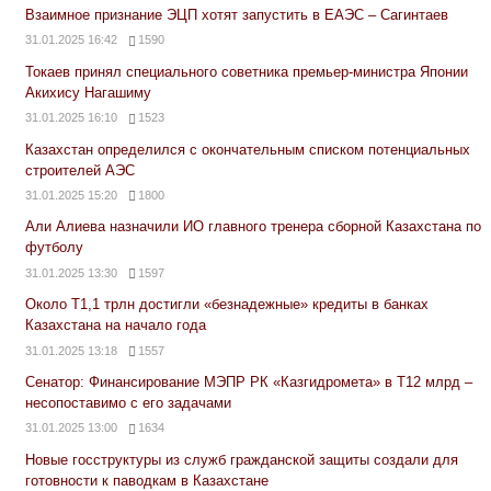
Взаимное признание ЭЦП хотят запустить в ЕАЭС – Сагинтаев
31.01.2025 16:42
1590
Токаев принял специального советника премьер-министра Японии
Акихису Нагашиму
31.01.2025 16:10
1523
Казахстан определился с окончательным списком потенциальных
строителей АЭС
31.01.2025 15:20
1800
Али Алиева назначили ИО главного тренера сборной Казахстана по
футболу
31.01.2025 13:30
1597
Около Т1,1 трлн достигли «безнадежные» кредиты в банках
Казахстана на начало года
31.01.2025 13:18
1557
Сенатор: Финансирование МЭПР РК «Казгидромета» в Т12 млрд –
несопоставимо с его задачами
31.01.2025 13:00
1634
Новые госструктуры из служб гражданской защиты создали для
готовности к паводкам в Казахстане