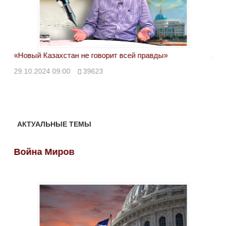
«Новый Казахстан не говорит всей правды»
Лон
ми
29.10.2024 09:00
39623
28.
АКТУАЛЬНЫЕ ТЕМЫ
Война Миров
Во