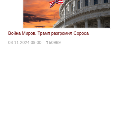
Война Миров. Трамп разгромил Сороса
Вой
08.11.2024 09:00
50969
08.