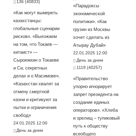
136 (40833)
«Парадоксы
«Как могут вымереть
экономической
казахстанцы:
политики». «Как
глобальные сценарии
грузин из Москвы
рисков». «Выезжаем
хочет сделать из
на том, что Токаев —
Атырау Дубай»
китаист» —
22.01.2025 12:00
Сыроежкин о Токаеве
День за днем
1119 (40257)
и Си, секретных
делах и о Масимове».
«Правительство
«Казахстан хвалят за
упорно игнорирует
отмену смертной
запрет президента на
казни и критикуют за
создание единых
пытки и ограничения
операторов». «Хлеба
свобод»
и зрелищ – тупиковый
24.01.2025 12:00
путь к обществу
День за днем
всеобщего