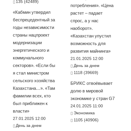
135 (42489)
потребления». «Цена
«Кабмин утвердил
растет – падает
беспрецедентный за
спрос, а у нас
годы независимости
наоборот».
страны нацпроект
«Казахстан упустил
модернизации
возможность для
энергетического и
развития майнинга»
коммунального
21.01.2025 12:00
секторов». «Если бы
День за днем
1118 (39669)
я стал министром
сельского хозяйства
БРИКС отвоёвывает
Казахстана…». «Там
долю в мировой
фамилии всех, кто
экономике у стран G7
был приближен к
24.01.2025 11:00
власти»
Экономика
27.01.2025 12:00
1105 (40906)
День за днем