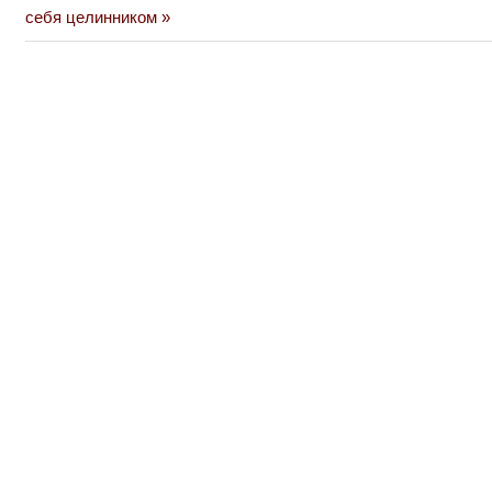
по
Post:
себя целинником
записям