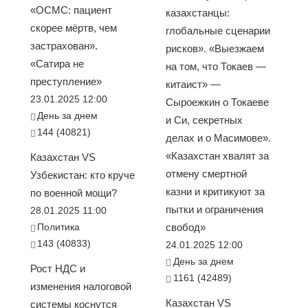
«ОСМС: пациент
казахстанцы:
скорее мёртв, чем
глобальные сценарии
застрахован».
рисков». «Выезжаем
«Сатира не
на том, что Токаев —
преступление»
китаист» —
23.01.2025 12:00
Сыроежкин о Токаеве
День за днем
и Си, секретных
144 (40821)
делах и о Масимове».
«Казахстан хвалят за
Казахстан VS
отмену смертной
Узбекистан: кто круче
казни и критикуют за
по военной мощи?
пытки и ограничения
28.01.2025 11:00
Политика
свобод»
143 (40833)
24.01.2025 12:00
День за днем
Рост НДС и
1161 (42489)
изменения налоговой
Казахстан VS
системы коснутся