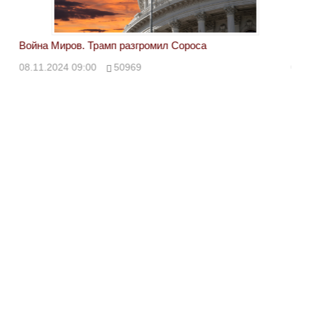
Война Миров. Трамп разгромил Сороса
Вой
08.11.2024 09:00
50969
08.