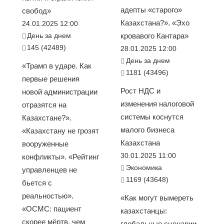
адепты «старого»
свобод»
Казахстана?». «Эхо
24.01.2025 12:00
День за днем
кровавого Кантара»
145 (42489)
28.01.2025 12:00
День за днем
«Трамп в ударе. Как
1181 (43496)
первые решения
Рост НДС и
новой администрации
изменения налоговой
отразятся на
системы коснутся
Казахстане?».
малого бизнеса
«Казахстану не грозят
Казахстана
вооруженные
30.01.2025 11:00
конфликты». «Рейтинг
Экономика
управленцев не
1169 (43648)
бьется с
реальностью».
«Как могут вымереть
«ОСМС: пациент
казахстанцы:
скорее мёртв, чем
глобальные сценарии