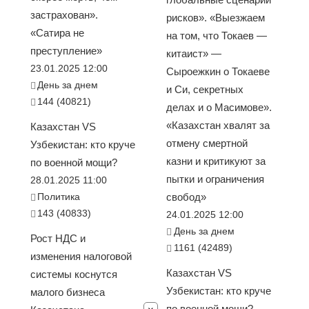
застрахован».
рисков». «Выезжаем
«Сатира не
на том, что Токаев —
преступление»
китаист» —
23.01.2025 12:00
Сыроежкин о Токаеве
День за днем
и Си, секретных
144 (40821)
делах и о Масимове».
«Казахстан хвалят за
Казахстан VS
отмену смертной
Узбекистан: кто круче
казни и критикуют за
по военной мощи?
пытки и ограничения
28.01.2025 11:00
Политика
свобод»
143 (40833)
24.01.2025 12:00
День за днем
Рост НДС и
1161 (42489)
изменения налоговой
Казахстан VS
системы коснутся
Узбекистан: кто круче
малого бизнеса
по военной мощи?