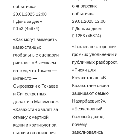
о январских
событиях»
событиях»
29.01.2025 12:00
День за днем
29.01.2025 12:00
152 (45874)
День за днем
1253 (45874)
«Как могут вымереть
«Токаев не сторонник
казахстанцы:
громких увольнений и
глобальные сценарии
публичных разборок».
рисков». «Выезжаем
«Риски для
на том, что Токаев —
Казахстана». «В
китаист» —
Казахстане снова
Сыроежкин о Токаеве
защищают семью
и Си, секретных
Назарбаевых?».
делах и о Масимове».
«Безусловный
«Казахстан хвалят за
базовый доход:
отмену смертной
почему
казни и критикуют за
заволновались
пытки и ограничения