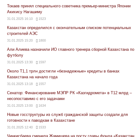
Токаев принял специального советника премьер-министра Японии
Акихису Нагашиму
31.01.2025 16:10
1523
Казахстан определился с окончательным списком потенциальных
строителей АЭС
31.01.2025 15:20
1800
Али Алиева назначили ИО главного тренера сборной Казахстана по
футболу
31.01.2025 13:30
1597
Около Т1,1 трлн достигли «безнадежные» кредиты в банках
Казахстана на начало года
31.01.2025 13:18
1557
Сенатор: Финансирование МЭПР РК «Казгидромета» в Т12 млрд –
несопоставимо с его задачами
31.01.2025 13:00
1634
Новые госструктуры из служб гражданской защиты создали для
готовности к паводкам в Казахстане
31.01.2025 12:40
1533
Чинкисбаева сменила Жамишева на посту главы фонда «Қазақстан