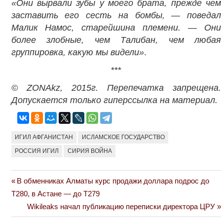
«Они вырвали зубы у моего брата, прежде чем
заставить его сесть на бомбы, — поведал
Малик Намос, старейшина племени. — Они
более злобные, чем Талибан, чем любая
группировка, какую мы видели»
.
***
© ZONAkz, 2015г. Перепечатка запрещена.
Допускается только гиперссылка на материал.
ИГИЛ АФГАНИСТАН
ИСЛАМСКОЕ ГОСУДАРСТВО
РОССИЯ ИГИЛ
СИРИЯ ВОЙНА
Previous
В обменниках Алматы курс продажи доллара подрос до
Навигация
Post:
Т280, в Астане — до Т279
по
Next
Wikileaks начал публикацию переписки директора ЦРУ
Post: