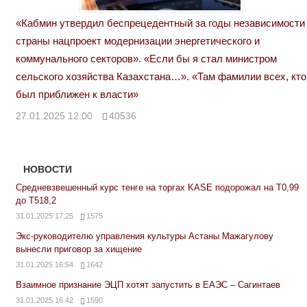
«Кабмин утвердил беспрецедентный за годы независимости
страны нацпроект модернизации энергетического и
коммунального секторов». «Если бы я стал министром
сельского хозяйства Казахстана…». «Там фамилии всех, кто
был приближен к власти»
27.01.2025 12:00
40536
НОВОСТИ
Средневзвешенный курс тенге на торгах KASE подорожал на Т0,99
до Т518,2
31.01.2025 17:25
1575
Экс-руководителю управления культуры Астаны Мажагулову
вынесли приговор за хищение
31.01.2025 16:54
1642
Взаимное признание ЭЦП хотят запустить в ЕАЭС – Сагинтаев
31.01.2025 16:42
1590