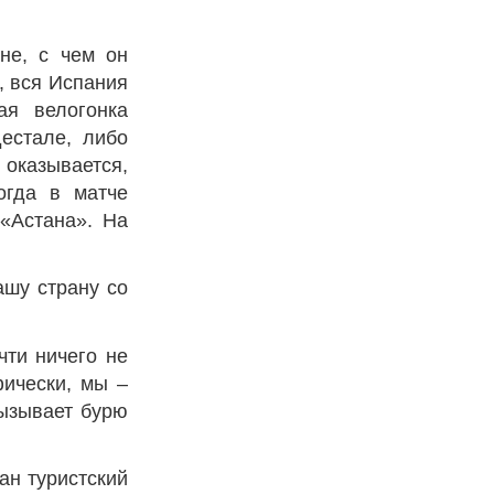
ане, с чем он
, вся Испания
ая велогонка
естале, либо
оказывается,
огда в матче
 «Астана». На
ашу страну со
чти ничего не
фически, мы –
вызывает бурю
ан туристский