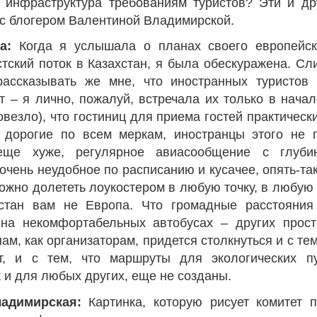
инфраструктура требованиям туристов? Эти и др
с блогером Валентиной Владимирской.
а:
Когда я услышала о планах своего европейск
стский поток в Казахстан, я была обескуражена. С
ассказывать же мне, что иностранных туристов 
т – я лично, пожалуй, встречала их только в начал
овезло), что гостиниц для приема гостей практически 
 дорогие по всем меркам, иностранцы этого не п
еще хуже, регулярное авиасообщение с глуби
 очень неудобное по расписанию и кусачее, опять-та
ожно долететь лоукостером в любую точку, в любую 
хстан вам не Европа. Что громадные расстояния
на некомфортабельных автобусах – других просто
нам, как организаторам, придется столкнуться и с те
т, и с тем, что маршруты для экологических п
к и для любых других, еще не созданы.
адимирская:
Картинка, которую рисует комитет п