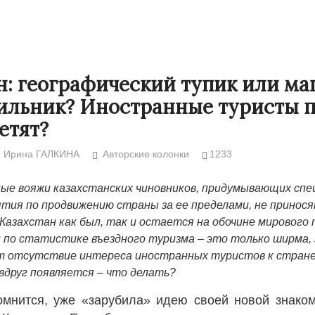
н: географический тупик или ма
ильник? Иностранные туристы 
етят?
Ирина ГАЛКИНА
Авторские колонки
1233
ые вояжи казахстанских чиновников, придумывающих сп
тия по продвижению страны за ее пределами, не прино
Странная забастовка в Жанаозене.
«Новый Казахс
 Казахстан как был, так и остается на обочине мирового 
 по статистике въездного туризма – это только ширма, 
Дарига не ждёт конфискации.
правды»
9972
 отсутствие интереса иностранных туристов к стране
Авиакомпании сравнили с
29.10.2024 09:
вдруг появляется – что делать?
мошенниками
30.10.2024 14:00
28888
мнится, уже «зарубила» идею своей новой знаком