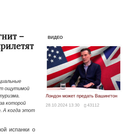
гнит –
ВИДЕО
прилетят
ециальные
сят ощутимой
тан не говорит всей
Лондон может предать Вашингтон
Электр
туризма.
за которой
28.10.2024 13:30
43112
24.10.
. А когда этот
00
39623
ой испанки о