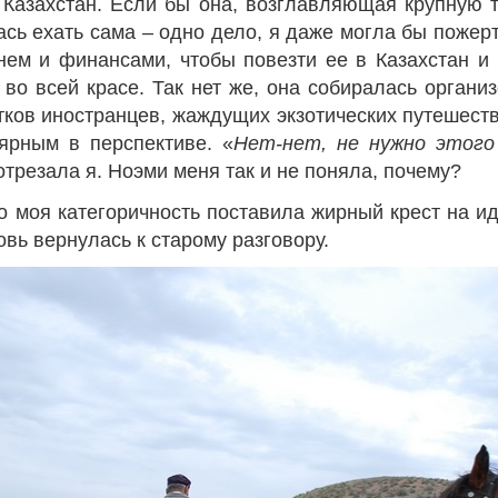
 Казахстан. Если бы она, возглавляющая крупную 
ась ехать сама – одно дело, я даже могла бы пожер
ем и финансами, чтобы повезти ее в Казахстан и
 во всей красе. Так нет же, она собиралась органи
тков иностранцев, жаждущих экзотических путешеств
Война Мир
лярным в перспективе. «
Нет-нет, не нужно этого
отрезала я. Ноэми меня так и не поняла, почему?
то моя категоричность поставила жирный крест на и
овь вернулась к старому разговору.
Война Миров.
Сороса
08.11.2024 09: