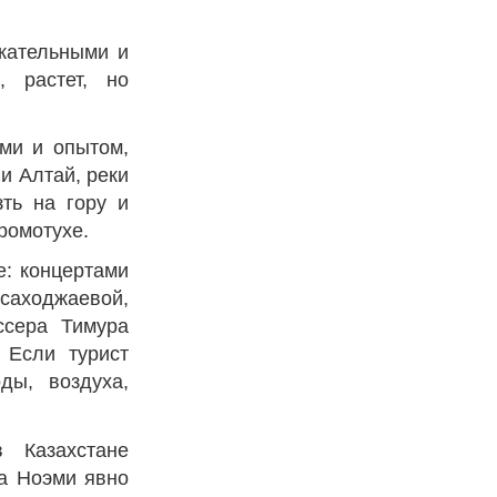
кательными и
, растет, но
ями и опытом,
и Алтай, реки
зть на гору и
Громотухе.
е: концертами
аходжаевой,
ссера Тимура
 Если турист
ды, воздуха,
 Казахстане
га Ноэми явно