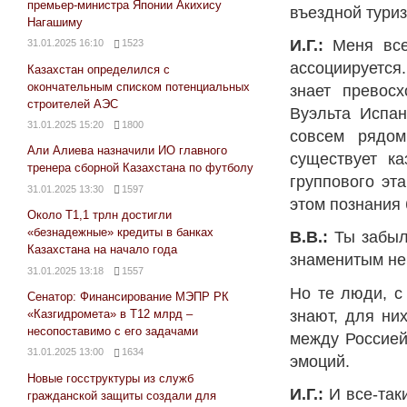
премьер-министра Японии Акихису
въездной туриз
Нагашиму
И.Г.:
Меня все
31.01.2025 16:10
1523
ассоциируется.
Казахстан определился с
окончательным списком потенциальных
знает превос
строителей АЭС
Вуэльта Испан
31.01.2025 15:20
1800
совсем рядом
Али Алиева назначили ИО главного
существует ка
тренера сборной Казахстана по футболу
группового эт
31.01.2025 13:30
1597
этом познания
Около Т1,1 трлн достигли
«безнадежные» кредиты в банках
В.В.:
Ты забыла
Казахстана на начало года
знаменитым не
31.01.2025 13:18
1557
Но те люди, с
Сенатор: Финансирование МЭПР РК
знают, для ни
«Казгидромета» в Т12 млрд –
несопоставимо с его задачами
между Россией
31.01.2025 13:00
1634
эмоций.
Новые госструктуры из служб
И.Г.:
И все-так
гражданской защиты создали для