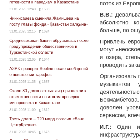
готовности к паводкам в Казахстане
поток из Евро
31.01.2025 12:40
1533
В.В.:
Девальва
Чинкисбаева сменила Жамишева на
абсолютно ко
посту главы фонда «Қазақстан халқына»
больше, по ощу
31.01.2025 12:15
1624
Средневековая башня обрушилась после
Привлечь евро
предупреждений общественников в
могут «неосво
Туркестанской области
и озера, степ
31.01.2025 12:05
1644
проводить зака
АЗРК проверит Beeline после сообщений
о повышении тарифов
Организовать 
31.01.2025 11:35
1687
музыкантов 
Около 80 должностных лиц привлекли к
деятельность
ответственности по итогам проверок
Бекмамбетова
минпросвета в Казахстане
доволен уров
31.01.2025 11:00
1612
сервисом, впеч
Треть долга – Т20 млрд погасил «Банк
ЦентрКредит»
И.Г.:
Один и
31.01.2025 10:45
1673
инфраструктур