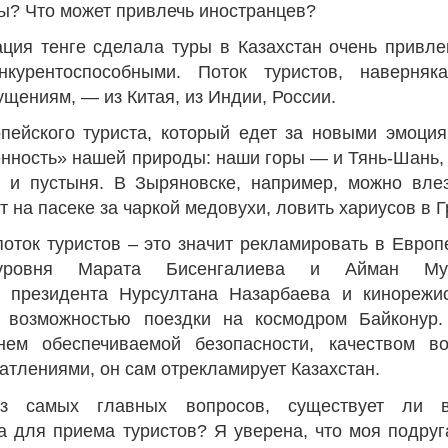
пы? Что может привлечь иностранцев?
ция тенге сделала туры в Казахстан очень привле
нкурентоспособными. Поток туристов, наверняка
щениям, — из Китая, из Индии, России.
пейского туриста, который едет за новыми эмоци
енность» нашей природы: наши горы — и Тянь-Шань, 
ь и пустыня. В Зыряновске, например, можно вле
т на пасеке за чаркой медовухи, ловить хариусов в 
поток туристов – это значит рекламировать в Европ
уровня Марата Бисенгалиева и Айман Мус
ю президента Нурсултана Назарбаева и кинорежи
, возможностью поездки на космодром Байконур.
нем обеспечиваемой безопасности, качеством во
атлениями, он сам отрекламирует Казахстан.
з самых главных вопросов, существует ли в
а для приема туристов? Я уверена, что моя подру