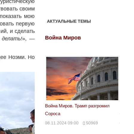
туристическую
твовать своим
 показать мою
АКТУАЛЬНЫЕ ТЕМЫ
зовать первую
ий, и сделать
ов
Война Миров
Войн
 делать!
», —
дее Ноэми. Но
 Трамп разгромил
Война Миров. Трамп разгромил
Война 
Сороса
Сорос
00
50969
08.11.2024 09:00
50969
08.11.