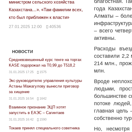
благостная. Т
министром сельского хозяйства
года Казахста
Казахстана…». «Там фамилии всех,
Алматы – более
кто был приближен к власти»
инфраструктура
27.01.2025 12:00
40536
– всего четве
активны.
Расходы въез
НОВОСТИ
составили 2,2 
Средневзвешенный курс тенге на торгах
214 млн., прож
KASE подорожал на Т0,99 до Т518,2
млн.
31.01.2025 17:25
1575
Экс-руководителю управления культуры
Вроде неплохо
Астаны Мажагулову вынесли приговор
людьми, прос
за хищение
большинстве с
31.01.2025 16:54
1642
потоке людей,
Взаимное признание ЭЦП хотят
главная цель 
запустить в ЕАЭС – Сагинтаев
собственно тур
31.01.2025 16:42
1590
Токаев принял специального советника
Но, несмотря