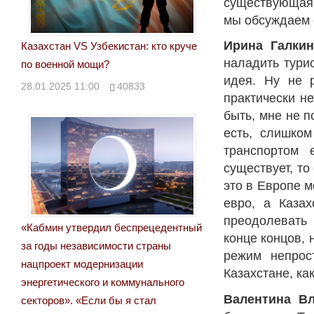
существующая 
мы обсуждаем 
Ирина Галкин
Казахстан VS Узбекистан: кто круче
наладить тури
по военной мощи?
идея. Ну не р
28.01.2025 11:00
40833
практически не
быть, мне не п
есть, слишком
транспортом 
существует, то
это в Европе м
евро, а Каза
преодолевать 
«Кабмин утвердил беспрецедентный
конце концов, 
за годы независимости страны
режим непрос
нацпроект модернизации
Казахстане, ка
энергетического и коммунального
Валентина Вл
секторов». «Если бы я стал