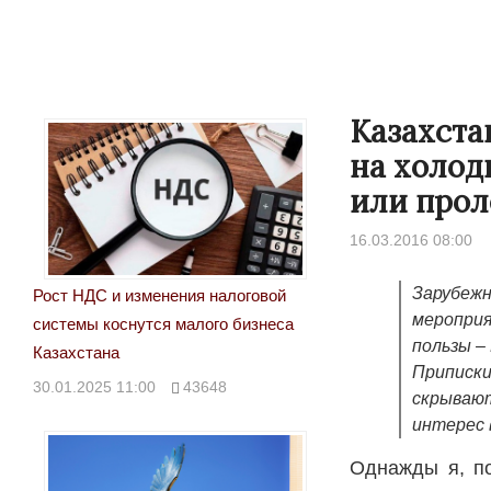
Казахста
на холод
или прол
16.03.2016 08:00
Зарубежн
Рост НДС и изменения налоговой
мероприя
системы коснутся малого бизнеса
Народ выбрал свет
пользы –
Казахстана
Приписки
17.10.2024 17:00
2
30.01.2025 11:00
43648
скрывают
интерес 
Однажды я, по