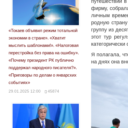
путешествии в
фирму, собрал
личным времен
родную страну
группу из деся
«Токаев объявил режим тотальной
этот тур регу
экономии в стране». «Хватит
категорически 
мыслить шаблонами!». «Налоговая
перестройка без права на ошибку».
Я полагала, ч
«Почему президент РК публично
на днях она вн
поддержал народного писателя?».
«Приговоры по делам о январских
событиях»
29.01.2025 12:00
45874