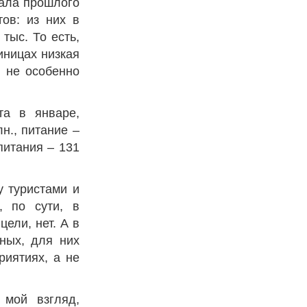
тала прошлого
тов: из них в
тыс. То есть,
иницах низкая
ы не особенно
та в январе,
лн., питание –
питания – 131
у туристами и
, по сути, в
ели, нет. А в
ных, для них
риятиях, а не
 мой взгляд,