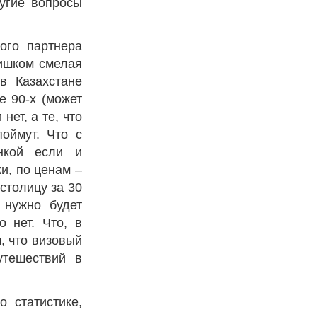
угие вопросы
ого партнера
лишком смелая
в Казахстане
е 90-х (может
нет, а те, что
оймут. Что с
нкой если и
ки, по ценам –
столицу за 30
 нужно будет
 нет. Что, в
м, что визовый
утешествий в
о статистике,