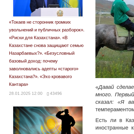
«Токаев не сторонник громких
увольнений и публичных разборок».
«Риски для Казахстана». «В
Казахстане снова защищают семью
Назарбаевых?». «Безусловный
базовый доход: почему
заволновались адепты «старого»
Казахстана?». «Эхо кровавого
Кантара»
«
Давай сдела
28.01.2025 12:00
43496
много. Первый
сказал: «Я в
темпераменто
Есть ли в Каз
иностранные к