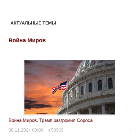
АКТУАЛЬНЫЕ ТЕМЫ
Война Миров
Во
Война Миров. Трамп разгромил Сороса
Вой
08.11.2024 09:00
50969
08.