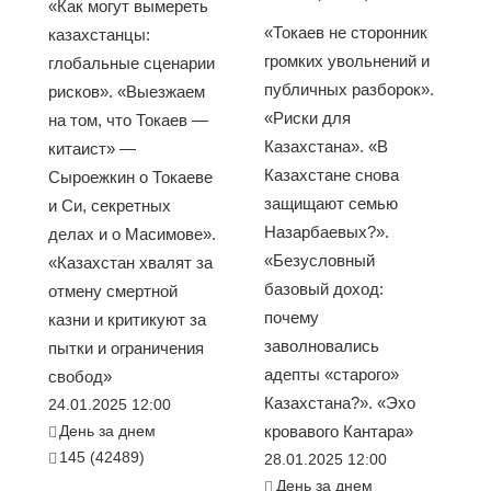
«Как могут вымереть
«Токаев не сторонник
казахстанцы:
громких увольнений и
глобальные сценарии
публичных разборок».
рисков». «Выезжаем
«Риски для
на том, что Токаев —
Казахстана». «В
китаист» —
Казахстане снова
Сыроежкин о Токаеве
защищают семью
и Си, секретных
Назарбаевых?».
делах и о Масимове».
«Безусловный
«Казахстан хвалят за
базовый доход:
отмену смертной
почему
казни и критикуют за
заволновались
пытки и ограничения
адепты «старого»
свобод»
Казахстана?». «Эхо
24.01.2025 12:00
День за днем
кровавого Кантара»
145 (42489)
28.01.2025 12:00
День за днем