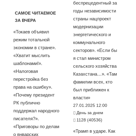
беспрецедентный за
годы независимости
САМОЕ ЧИТАЕМОЕ
страны нацпроект
ЗА ВЧЕРА
модернизации
«Токаев объявил
энергетического и
режим тотальной
коммунального
экономии в стране».
секторов». «Если бы
«Хватит мыслить
я стал министром
шаблонами!».
сельского хозяйства
«Налоговая
Казахстана…». «Там
перестройка без
фамилии всех, кто
права на ошибку».
был приближен к
«Почему президент
власти»
РК публично
27.01.2025 12:00
поддержал народного
День за днем
писателя?».
1128 (40536)
«Приговоры по делам
«Трамп в ударе. Как
о январских