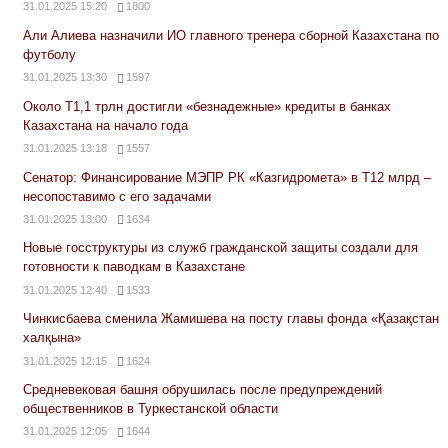
31.01.2025 15:20
1800
Али Алиева назначили ИО главного тренера сборной Казахстана по
футболу
31.01.2025 13:30
1597
Около Т1,1 трлн достигли «безнадежные» кредиты в банках
Казахстана на начало года
31.01.2025 13:18
1557
Сенатор: Финансирование МЭПР РК «Казгидромета» в Т12 млрд –
несопоставимо с его задачами
31.01.2025 13:00
1634
Новые госструктуры из служб гражданской защиты создали для
готовности к паводкам в Казахстане
31.01.2025 12:40
1533
Чинкисбаева сменила Жамишева на посту главы фонда «Қазақстан
халқына»
31.01.2025 12:15
1624
Средневековая башня обрушилась после предупреждений
общественников в Туркестанской области
31.01.2025 12:05
1644