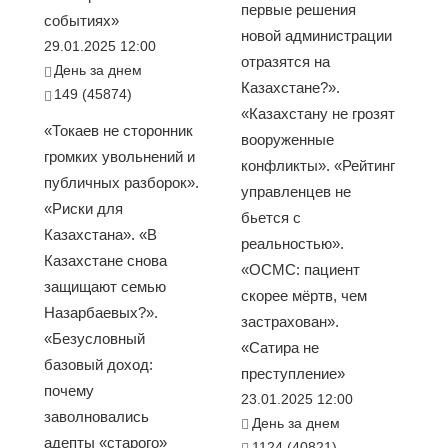
первые решения
событиях»
новой администрации
29.01.2025 12:00
отразятся на
День за днем
Казахстане?».
149 (45874)
«Казахстану не грозят
«Токаев не сторонник
вооруженные
громких увольнений и
конфликты». «Рейтинг
публичных разборок».
управленцев не
«Риски для
бьется с
Казахстана». «В
реальностью».
Казахстане снова
«ОСМС: пациент
защищают семью
скорее мёртв, чем
Назарбаевых?».
застрахован».
«Безусловный
«Сатира не
базовый доход:
преступление»
почему
23.01.2025 12:00
заволновались
День за днем
адепты «старого»
1124 (40821)