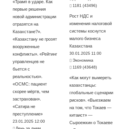
«Трамп в ударе. Как
1181 (43496)
первые решения
Рост НДС и
новой администрации
изменения налоговой
отразятся на
системы коснутся
Казахстане?».
малого бизнеса
«Казахстану не грозят
Казахстана
вооруженные
30.01.2025 11:00
конфликты». «Рейтинг
Экономика
управленцев не
1169 (43648)
бьется с
реальностью».
«Как могут вымереть
«ОСМС: пациент
казахстанцы:
скорее мёртв, чем
глобальные сценарии
застрахован».
рисков». «Выезжаем
«Сатира не
на том, что Токаев —
преступление»
китаист» —
23.01.2025 12:00
Сыроежкин о Токаеве
День за днем