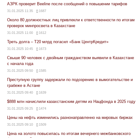
АЗРК проверит Beeline после сообщений о повышении тарифов
31.01.2025 11:35
1687
Около 80 должностных лиц привлекли к ответственности по итогам
проверок минпросвета в Казахстане
31.01.2025 11:00
1612
Треть долга – Т20 млрд погасил «Банк ЦентрКредит»
31.01.2025 10:45
1673
Свыше 90 человек с двойным гражданством выявили в Казахстане
с начала года
31.01.2025 09:50
1585
Преступную группу задержали по подозрению в вымогательстве и
грабеже в Астане
31.01.2025 09:40
1639
$888 млн начислили казахстанским детям из Нацфонда в 2025 году
31.01.2025 09:25
1474
Цены на нефть изменились разнонаправленно на мировых биржах
31.01.2025 09:10
1509
Цена на золото повысилась по итогам вечернего межбанковского