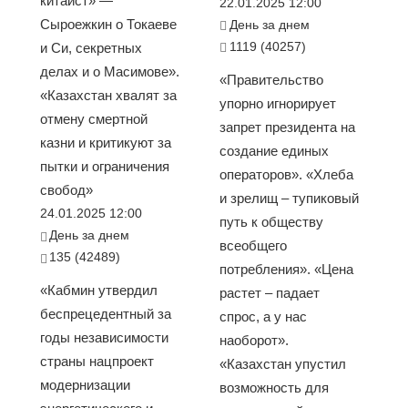
китаист» —
22.01.2025 12:00
Сыроежкин о Токаеве
День за днем
1119 (40257)
и Си, секретных
делах и о Масимове».
«Правительство
«Казахстан хвалят за
упорно игнорирует
отмену смертной
запрет президента на
казни и критикуют за
создание единых
пытки и ограничения
операторов». «Хлеба
свобод»
и зрелищ – тупиковый
24.01.2025 12:00
путь к обществу
День за днем
всеобщего
135 (42489)
потребления». «Цена
«Кабмин утвердил
растет – падает
беспрецедентный за
спрос, а у нас
годы независимости
наоборот».
страны нацпроект
«Казахстан упустил
модернизации
возможность для