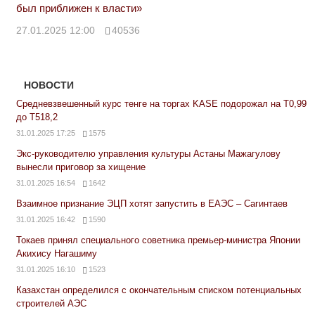
был приближен к власти»
27.01.2025 12:00
40536
НОВОСТИ
Средневзвешенный курс тенге на торгах KASE подорожал на Т0,99
до Т518,2
31.01.2025 17:25
1575
Экс-руководителю управления культуры Астаны Мажагулову
вынесли приговор за хищение
31.01.2025 16:54
1642
Взаимное признание ЭЦП хотят запустить в ЕАЭС – Сагинтаев
31.01.2025 16:42
1590
Токаев принял специального советника премьер-министра Японии
Акихису Нагашиму
31.01.2025 16:10
1523
Казахстан определился с окончательным списком потенциальных
строителей АЭС