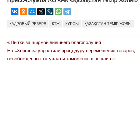
Пресс-служба АО «НК «Қазақстан темір жолы»
КАДРОВЫЙ РЕЗЕРВ
КТЖ
КУРСЫ
ҚАЗАҚСТАН ТЕМІР ЖОЛЫ
Previous
Пытки за ширмой внешнего благополучия
Навигация
Next
Post:
На «Хоргосе» упростили процедуру перемещения товаров,
по
Post:
освобожденных от уплаты таможенных пошлин
записям