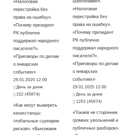
шаблонами!».
«Налоговая
«Налоговая
перестройка без
перестройка без
права на ошибку».
права на ошибку».
«Почему президент
«Почему президент
РК публично
РК публично
поддержал народного
поддержал народного
писателя?».
писателя?».
«Приговоры по делам
«Приговоры по делам
о январских
о январских
событиях»
событиях»
29.01.2025 12:00
День за днем
29.01.2025 12:00
152 (45874)
День за днем
1253 (45874)
«Как могут вымереть
«Токаев не сторонник
казахстанцы:
громких увольнений и
глобальные сценарии
публичных разборок».
рисков». «Выезжаем