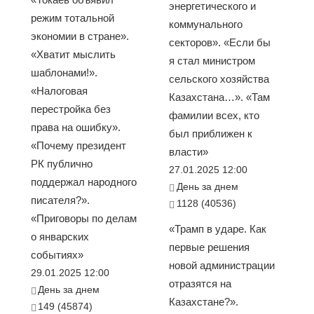
энергетического и
режим тотальной
коммунального
экономии в стране».
секторов». «Если бы
«Хватит мыслить
я стал министром
шаблонами!».
сельского хозяйства
«Налоговая
Казахстана…». «Там
перестройка без
фамилии всех, кто
права на ошибку».
был приближен к
«Почему президент
власти»
РК публично
27.01.2025 12:00
поддержал народного
День за днем
писателя?».
1128 (40536)
«Приговоры по делам
«Трамп в ударе. Как
о январских
первые решения
событиях»
новой администрации
29.01.2025 12:00
отразятся на
День за днем
Казахстане?».
149 (45874)