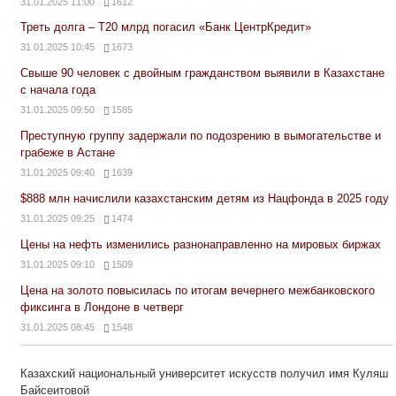
31.01.2025 11:00
1612
Треть долга – Т20 млрд погасил «Банк ЦентрКредит»
31.01.2025 10:45
1673
Свыше 90 человек с двойным гражданством выявили в Казахстане
с начала года
31.01.2025 09:50
1585
Преступную группу задержали по подозрению в вымогательстве и
грабеже в Астане
31.01.2025 09:40
1639
$888 млн начислили казахстанским детям из Нацфонда в 2025 году
31.01.2025 09:25
1474
Цены на нефть изменились разнонаправленно на мировых биржах
31.01.2025 09:10
1509
Цена на золото повысилась по итогам вечернего межбанковского
фиксинга в Лондоне в четверг
31.01.2025 08:45
1548
Казахский национальный университет искусств получил имя Куляш
Байсеитовой