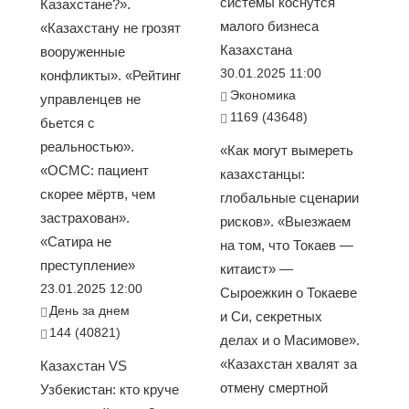
системы коснутся
Казахстане?».
малого бизнеса
«Казахстану не грозят
Казахстана
вооруженные
30.01.2025 11:00
конфликты». «Рейтинг
Экономика
управленцев не
1169 (43648)
бьется с
реальностью».
«Как могут вымереть
«ОСМС: пациент
казахстанцы:
скорее мёртв, чем
глобальные сценарии
застрахован».
рисков». «Выезжаем
«Сатира не
на том, что Токаев —
преступление»
китаист» —
23.01.2025 12:00
Сыроежкин о Токаеве
День за днем
и Си, секретных
144 (40821)
делах и о Масимове».
«Казахстан хвалят за
Казахстан VS
отмену смертной
Узбекистан: кто круче