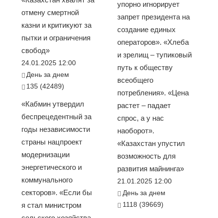
упорно игнорирует
отмену смертной
запрет президента на
казни и критикуют за
создание единых
пытки и ограничения
операторов». «Хлеба
свобод»
и зрелищ – тупиковый
24.01.2025 12:00
путь к обществу
День за днем
всеобщего
135 (42489)
потребления». «Цена
«Кабмин утвердил
растет – падает
беспрецедентный за
спрос, а у нас
годы независимости
наоборот».
страны нацпроект
«Казахстан упустил
модернизации
возможность для
энергетического и
развития майнинга»
коммунального
21.01.2025 12:00
секторов». «Если бы
День за днем
1118 (39669)
я стал министром
сельского хозяйства