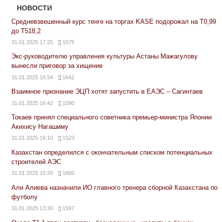
НОВОСТИ
Средневзвешенный курс тенге на торгах KASE подорожал на Т0,99
до Т518,2
31.01.2025 17:25
1575
Экс-руководителю управления культуры Астаны Мажагулову
вынесли приговор за хищение
31.01.2025 16:54
1642
Взаимное признание ЭЦП хотят запустить в ЕАЭС – Сагинтаев
31.01.2025 16:42
1590
Токаев принял специального советника премьер-министра Японии
Акихису Нагашиму
31.01.2025 16:10
1523
Казахстан определился с окончательным списком потенциальных
строителей АЭС
31.01.2025 15:20
1800
Али Алиева назначили ИО главного тренера сборной Казахстана по
футболу
31.01.2025 13:30
1597