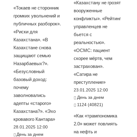
«Казахстану не грозят
«Токаев не сторонник
вооруженные
громких увольнений и
конфликты». «Рейтинг
публичных разборок».
управленцев не
«Риски для
бьется с
Казахстана». «В
реальностью».
Казахстане снова
«ОСМС: пациент
защищают семью
скорее мёртв, чем
Назарбаевых?».
застрахован».
«Безусловный
«Сатира не
базовый доход:
преступление»
почему
23.01.2025 12:00
заволновались
День за днем
адепты «старого»
1124 (40821)
Казахстана?». «Эхо
«Как «трампономика
кровавого Кантара»
2.0» может повлиять
28.01.2025 12:00
на нефть и
День за днем