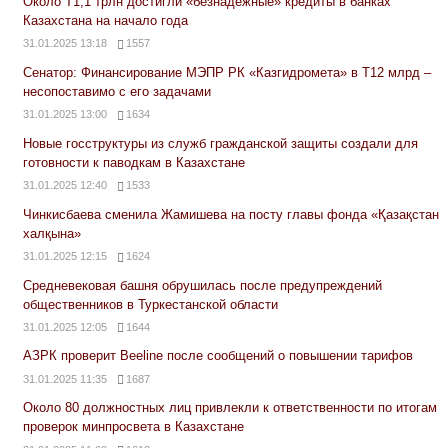
Около Т1,1 трлн достигли «безнадежные» кредиты в банках
Казахстана на начало года
31.01.2025 13:18
1557
Сенатор: Финансирование МЭПР РК «Казгидромета» в Т12 млрд –
несопоставимо с его задачами
31.01.2025 13:00
1634
Новые госструктуры из служб гражданской защиты создали для
готовности к паводкам в Казахстане
31.01.2025 12:40
1533
Чинкисбаева сменила Жамишева на посту главы фонда «Қазақстан
халқына»
31.01.2025 12:15
1624
Средневековая башня обрушилась после предупреждений
общественников в Туркестанской области
31.01.2025 12:05
1644
АЗРК проверит Beeline после сообщений о повышении тарифов
31.01.2025 11:35
1687
Около 80 должностных лиц привлекли к ответственности по итогам
проверок минпросвета в Казахстане