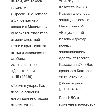
«Риски для
на том, что Токаев —
Казахстана». «В
китаист» —
Казахстане снова
Сыроежкин о Токаеве
защищают семью
и Си, секретных
Назарбаевых?».
делах и о Масимове».
«Безусловный
«Казахстан хвалят за
базовый доход:
отмену смертной
почему
казни и критикуют за
заволновались
пытки и ограничения
адепты «старого»
свобод»
Казахстана?». «Эхо
24.01.2025 12:00
День за днем
кровавого Кантара»
145 (42489)
28.01.2025 12:00
День за днем
«Трамп в ударе. Как
1181 (43496)
первые решения
Рост НДС и
новой администрации
изменения налоговой
отразятся на