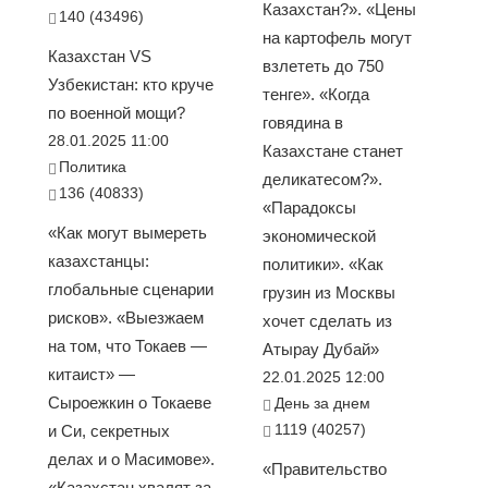
Казахстан?». «Цены
140 (43496)
на картофель могут
Казахстан VS
взлететь до 750
Узбекистан: кто круче
тенге». «Когда
по военной мощи?
говядина в
28.01.2025 11:00
Казахстане станет
Политика
деликатесом?».
136 (40833)
«Парадоксы
«Как могут вымереть
экономической
казахстанцы:
политики». «Как
глобальные сценарии
грузин из Москвы
рисков». «Выезжаем
хочет сделать из
на том, что Токаев —
Атырау Дубай»
китаист» —
22.01.2025 12:00
Сыроежкин о Токаеве
День за днем
1119 (40257)
и Си, секретных
делах и о Масимове».
«Правительство
«Казахстан хвалят за