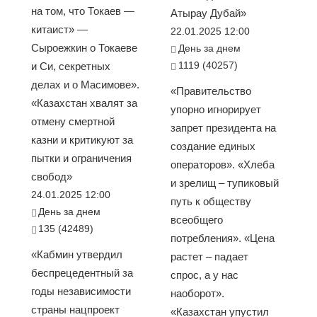
на том, что Токаев —
Атырау Дубай»
китаист» —
22.01.2025 12:00
Сыроежкин о Токаеве
День за днем
1119 (40257)
и Си, секретных
делах и о Масимове».
«Правительство
«Казахстан хвалят за
упорно игнорирует
отмену смертной
запрет президента на
казни и критикуют за
создание единых
пытки и ограничения
операторов». «Хлеба
свобод»
и зрелищ – тупиковый
24.01.2025 12:00
путь к обществу
День за днем
всеобщего
135 (42489)
потребления». «Цена
«Кабмин утвердил
растет – падает
беспрецедентный за
спрос, а у нас
годы независимости
наоборот».
страны нацпроект
«Казахстан упустил