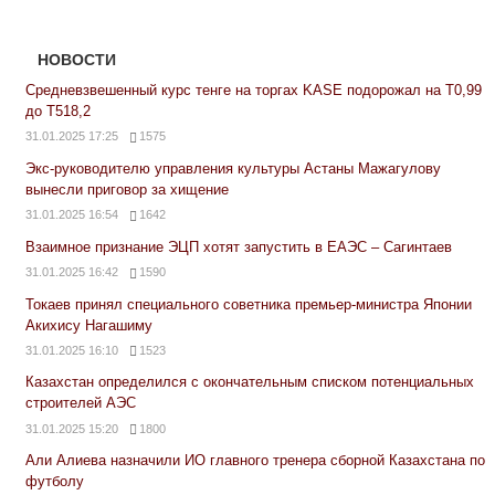
НОВОСТИ
Средневзвешенный курс тенге на торгах KASE подорожал на Т0,99
до Т518,2
31.01.2025 17:25
1575
Экс-руководителю управления культуры Астаны Мажагулову
вынесли приговор за хищение
31.01.2025 16:54
1642
Взаимное признание ЭЦП хотят запустить в ЕАЭС – Сагинтаев
31.01.2025 16:42
1590
Токаев принял специального советника премьер-министра Японии
Акихису Нагашиму
31.01.2025 16:10
1523
Казахстан определился с окончательным списком потенциальных
строителей АЭС
31.01.2025 15:20
1800
Али Алиева назначили ИО главного тренера сборной Казахстана по
футболу