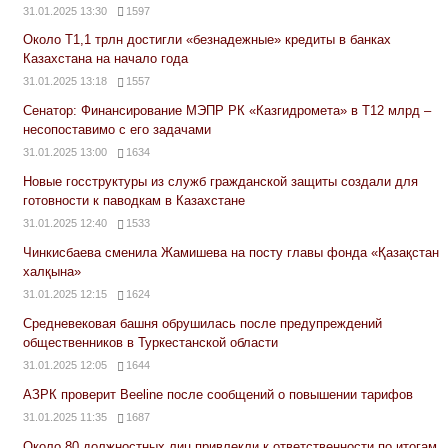
31.01.2025 13:30
1597
Около Т1,1 трлн достигли «безнадежные» кредиты в банках
Казахстана на начало года
31.01.2025 13:18
1557
Сенатор: Финансирование МЭПР РК «Казгидромета» в Т12 млрд –
несопоставимо с его задачами
31.01.2025 13:00
1634
Новые госструктуры из служб гражданской защиты создали для
готовности к паводкам в Казахстане
31.01.2025 12:40
1533
Чинкисбаева сменила Жамишева на посту главы фонда «Қазақстан
халқына»
31.01.2025 12:15
1624
Средневековая башня обрушилась после предупреждений
общественников в Туркестанской области
31.01.2025 12:05
1644
АЗРК проверит Beeline после сообщений о повышении тарифов
31.01.2025 11:35
1687
Около 80 должностных лиц привлекли к ответственности по итогам