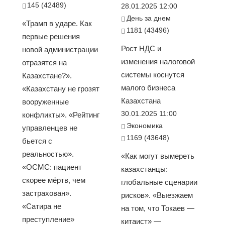
145 (42489)
28.01.2025 12:00
День за днем
«Трамп в ударе. Как
1181 (43496)
первые решения
Рост НДС и
новой администрации
изменения налоговой
отразятся на
системы коснутся
Казахстане?».
малого бизнеса
«Казахстану не грозят
Казахстана
вооруженные
30.01.2025 11:00
конфликты». «Рейтинг
Экономика
управленцев не
1169 (43648)
бьется с
реальностью».
«Как могут вымереть
«ОСМС: пациент
казахстанцы:
скорее мёртв, чем
глобальные сценарии
застрахован».
рисков». «Выезжаем
«Сатира не
на том, что Токаев —
преступление»
китаист» —