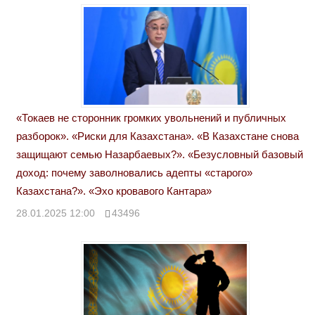
«Токаев не сторонник громких увольнений и публичных
разборок». «Риски для Казахстана». «В Казахстане снова
защищают семью Назарбаевых?». «Безусловный базовый
доход: почему заволновались адепты «старого»
Казахстана?». «Эхо кровавого Кантара»
28.01.2025 12:00
43496