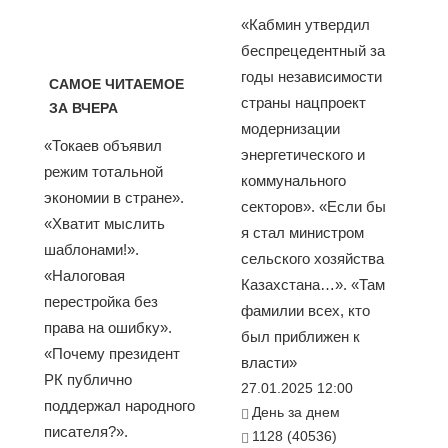
«Кабмин утвердил
беспрецедентный за
годы независимости
САМОЕ ЧИТАЕМОЕ
страны нацпроект
ЗА ВЧЕРА
модернизации
«Токаев объявил
энергетического и
режим тотальной
коммунального
экономии в стране».
секторов». «Если бы
«Хватит мыслить
я стал министром
шаблонами!».
сельского хозяйства
«Налоговая
Казахстана…». «Там
перестройка без
фамилии всех, кто
права на ошибку».
был приближен к
«Почему президент
власти»
РК публично
27.01.2025 12:00
поддержал народного
День за днем
писателя?».
1128 (40536)