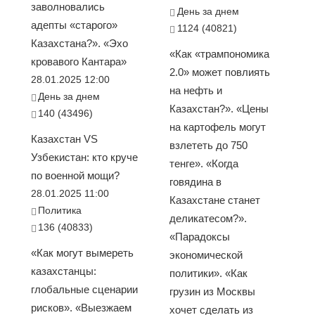
заволновались
День за днем
адепты «старого»
1124 (40821)
Казахстана?». «Эхо
«Как «трампономика
кровавого Кантара»
2.0» может повлиять
28.01.2025 12:00
на нефть и
День за днем
Казахстан?». «Цены
140 (43496)
на картофель могут
Казахстан VS
взлететь до 750
Узбекистан: кто круче
тенге». «Когда
по военной мощи?
говядина в
28.01.2025 11:00
Казахстане станет
Политика
деликатесом?».
136 (40833)
«Парадоксы
«Как могут вымереть
экономической
казахстанцы:
политики». «Как
глобальные сценарии
грузин из Москвы
рисков». «Выезжаем
хочет сделать из