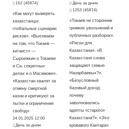
152 (45874)
День за днем
1253 (45874)
«Как могут вымереть
«Токаев не сторонник
казахстанцы:
громких увольнений и
глобальные сценарии
публичных разборок».
рисков». «Выезжаем
«Риски для
на том, что Токаев —
Казахстана». «В
китаист» —
Казахстане снова
Сыроежкин о Токаеве
защищают семью
и Си, секретных
Назарбаевых?».
делах и о Масимове».
«Безусловный
«Казахстан хвалят за
базовый доход:
отмену смертной
почему
казни и критикуют за
заволновались
пытки и ограничения
адепты «старого»
свобод»
Казахстана?». «Эхо
24.01.2025 12:00
День за днем
кровавого Кантара»