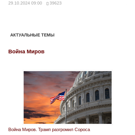
ми
29.10.2024 09:00
39623
28.
АКТУАЛЬНЫЕ ТЕМЫ
Война Миров
Во
Война Миров. Трамп разгромил Сороса
Вой