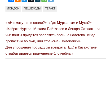
ЛОНДОН
ПЕШЕХОДЫ
ТЕРАКТ
Previous
«Нигматулин в опале?». «Где Мурка, там и Муха?».
Навигация
Post:
«Кайрат Нуртас, Михаил Байтазиев и Динара Сатжан – за
по
чьи понты придётся заплатить больше налогов». «Над
пропастью во лжи, или «феномен Тулебайки»
записям
Next
Для упрощения процедуры возврата НДС в Казахстане
Post:
отрабатывается применение блокчейна