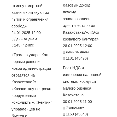
базовый доход:
отмену смертной
почему
казни и критикуют за
заволновались
пытки и ограничения
адепты «старого»
свобод»
Казахстана?». «Эхо
24.01.2025 12:00
День за днем
кровавого Кантара»
145 (42489)
28.01.2025 12:00
День за днем
«Трамп в ударе. Как
1181 (43496)
первые решения
Рост НДС и
новой администрации
изменения налоговой
отразятся на
системы коснутся
Казахстане?».
малого бизнеса
«Казахстану не грозят
Казахстана
вооруженные
30.01.2025 11:00
конфликты». «Рейтинг
Экономика
управленцев не
1169 (43648)
бьется с