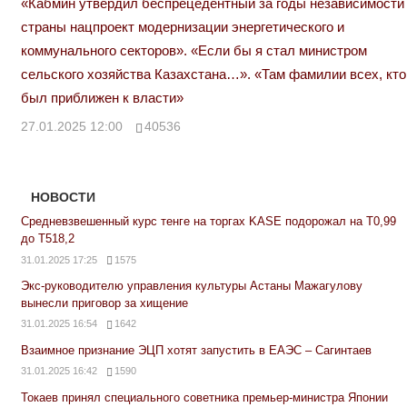
«Кабмин утвердил беспрецедентный за годы независимости
страны нацпроект модернизации энергетического и
коммунального секторов». «Если бы я стал министром
сельского хозяйства Казахстана…». «Там фамилии всех, кто
был приближен к власти»
27.01.2025 12:00
40536
НОВОСТИ
Средневзвешенный курс тенге на торгах KASE подорожал на Т0,99
до Т518,2
31.01.2025 17:25
1575
Экс-руководителю управления культуры Астаны Мажагулову
вынесли приговор за хищение
31.01.2025 16:54
1642
Взаимное признание ЭЦП хотят запустить в ЕАЭС – Сагинтаев
31.01.2025 16:42
1590
Токаев принял специального советника премьер-министра Японии