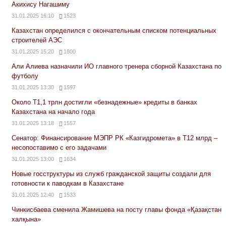
Акихису Нагашиму
31.01.2025 16:10
1523
Казахстан определился с окончательным списком потенциальных
строителей АЭС
31.01.2025 15:20
1800
Али Алиева назначили ИО главного тренера сборной Казахстана по
футболу
31.01.2025 13:30
1597
Около Т1,1 трлн достигли «безнадежные» кредиты в банках
Казахстана на начало года
31.01.2025 13:18
1557
Сенатор: Финансирование МЭПР РК «Казгидромета» в Т12 млрд –
несопоставимо с его задачами
31.01.2025 13:00
1634
Новые госструктуры из служб гражданской защиты создали для
готовности к паводкам в Казахстане
31.01.2025 12:40
1533
Чинкисбаева сменила Жамишева на посту главы фонда «Қазақстан
халқына»