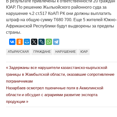
В результате привлечены к ответственности 20 граждан
ЮАР. По решению Жылыойского районного суда за
нарушение ч.2 ст.517 КоАП РК они должны выплатить
штраф на общую сумму Т680 700. Еще 5 жителей Южно-
Африканской Республики будут выдворены за пределы
страны.
АТЫРАУСКАЯ
ГРАЖДАНЕ
НАРУШЕНИЕ
ЮАР
Previous
Задержаны все нарушители казахстанско-кыргызской
Навигация
Post:
границы в Жамбылской области, оказавшие сопротивление
по
пограничникам
Next
Назарбаев осмотрел пшеничные поля в Акмолинской
записям
Post:
области и обсудил с аграриями развитие экспорта
продукции