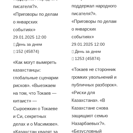
поддержал народного
писателя?».
писателя?».
«Приговоры по делам
«Приговоры по делам
о январских
о январских
событиях»
событиях»
29.01.2025 12:00
День за днем
29.01.2025 12:00
152 (45874)
День за днем
1253 (45874)
«Как могут вымереть
«Токаев не сторонник
казахстанцы:
громких увольнений и
глобальные сценарии
публичных разборок».
рисков». «Выезжаем
«Риски для
на том, что Токаев —
Казахстана». «В
китаист» —
Казахстане снова
Сыроежкин о Токаеве
защищают семью
и Си, секретных
Назарбаевых?».
делах и о Масимове».
«Безусловный
«Казахстан хвалят за