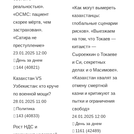
реальностью».
«Как могут вымереть
«ОСМС: пациент
казахстанцы:
скорее мёртв, чем
глобальные сценарии
застрахован».
рисков». «Выезжаем
«Сатира не
на том, что Токаев —
преступление»
китаист» —
23.01.2025 12:00
Сыроежкин о Токаеве
День за днем
и Си, секретных
144 (40821)
делах и о Масимове».
«Казахстан хвалят за
Казахстан VS
отмену смертной
Узбекистан: кто круче
казни и критикуют за
по военной мощи?
пытки и ограничения
28.01.2025 11:00
Политика
свобод»
143 (40833)
24.01.2025 12:00
День за днем
Рост НДС и
1161 (42489)