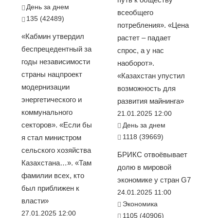
День за днем
всеобщего
135 (42489)
потребления». «Цена
«Кабмин утвердил
растет – падает
беспрецедентный за
спрос, а у нас
годы независимости
наоборот».
страны нацпроект
«Казахстан упустил
модернизации
возможность для
энергетического и
развития майнинга»
коммунального
21.01.2025 12:00
секторов». «Если бы
День за днем
1118 (39669)
я стал министром
сельского хозяйства
БРИКС отвоёвывает
Казахстана…». «Там
долю в мировой
фамилии всех, кто
экономике у стран G7
был приближен к
24.01.2025 11:00
власти»
Экономика
27.01.2025 12:00
1105 (40906)