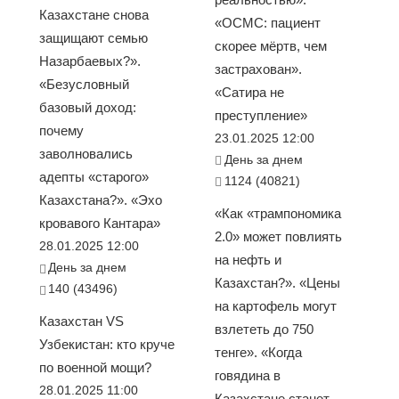
Казахстане снова
«ОСМС: пациент
защищают семью
скорее мёртв, чем
Назарбаевых?».
застрахован».
«Безусловный
«Сатира не
базовый доход:
преступление»
почему
23.01.2025 12:00
заволновались
День за днем
адепты «старого»
1124 (40821)
Казахстана?». «Эхо
«Как «трампономика
кровавого Кантара»
2.0» может повлиять
28.01.2025 12:00
на нефть и
День за днем
Казахстан?». «Цены
140 (43496)
на картофель могут
Казахстан VS
взлететь до 750
Узбекистан: кто круче
тенге». «Когда
по военной мощи?
говядина в
28.01.2025 11:00
Казахстане станет