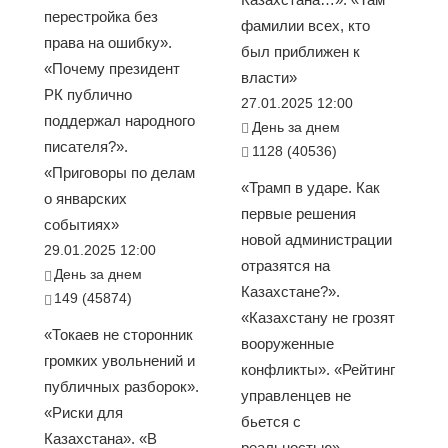
перестройка без
фамилии всех, кто
права на ошибку».
был приближен к
«Почему президент
власти»
РК публично
27.01.2025 12:00
поддержал народного
День за днем
писателя?».
1128 (40536)
«Приговоры по делам
«Трамп в ударе. Как
о январских
первые решения
событиях»
новой администрации
29.01.2025 12:00
отразятся на
День за днем
Казахстане?».
149 (45874)
«Казахстану не грозят
«Токаев не сторонник
вооруженные
громких увольнений и
конфликты». «Рейтинг
публичных разборок».
управленцев не
«Риски для
бьется с
Казахстана». «В
реальностью».