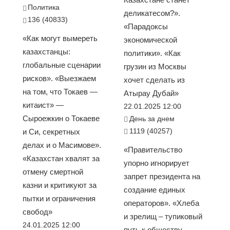
Политика
деликатесом?».
136 (40833)
«Парадоксы
«Как могут вымереть
экономической
казахстанцы:
политики». «Как
глобальные сценарии
грузин из Москвы
рисков». «Выезжаем
хочет сделать из
на том, что Токаев —
Атырау Дубай»
китаист» —
22.01.2025 12:00
Сыроежкин о Токаеве
День за днем
1119 (40257)
и Си, секретных
делах и о Масимове».
«Правительство
«Казахстан хвалят за
упорно игнорирует
отмену смертной
запрет президента на
казни и критикуют за
создание единых
пытки и ограничения
операторов». «Хлеба
свобод»
и зрелищ – тупиковый
24.01.2025 12:00
путь к обществу