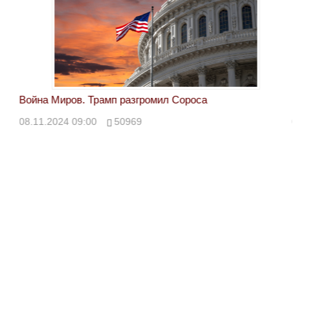
Война Миров. Трамп разгромил Сороса
Вой
08.11.2024 09:00
50969
08.