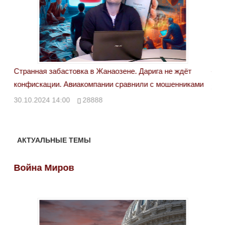
Странная забастовка в Жанаозене. Дарига не ждёт
«Но
конфискации. Авиакомпании сравнили с мошенниками
29.
30.10.2024 14:00
28888
АКТУАЛЬНЫЕ ТЕМЫ
Война Миров
Во