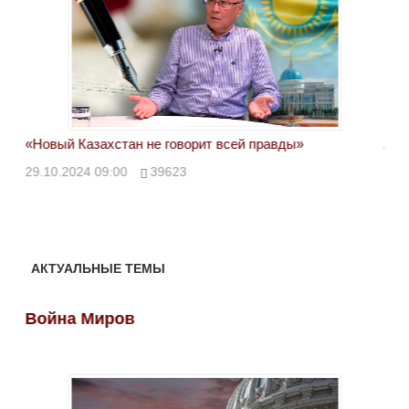
«Новый Казахстан не говорит всей правды»
Лон
ми
29.10.2024 09:00
39623
28.
АКТУАЛЬНЫЕ ТЕМЫ
Война Миров
Во