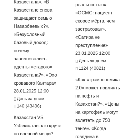
Казахстана». «В
реальностью».
Казахстане снова
«ОСМС: пациент
защищают семью
скорее мёртв, чем
Назарбаевых?».
застрахован».
«Безусловный
«Сатира не
базовый доход:
преступление»
почему
23.01.2025 12:00
заволновались
День за днем
адепты «старого»
1124 (40821)
Казахстана?». «Эхо
«Как «трампономика
кровавого Кантара»
2.0» может повлиять
28.01.2025 12:00
на нефть и
День за днем
Казахстан?». «Цены
140 (43496)
на картофель могут
Казахстан VS
взлететь до 750
Узбекистан: кто круче
тенге». «Когда
по военной мощи?
говядина в