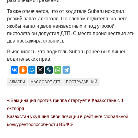
различными травмами.
Также отмечается, что от водителя Subaru исходил
резкий запах алкоголя. По словам водителя, на него
якобы напали двое неизвестных и под угрозой
пистолета он допустил ДТП. С места происшествия эти
два пассажира скрылись.
Выяснилось, что водитель Subaru ранее был лишен
водительских прав.
АЛМАТЫ
МАССОВОЕ ДТП
ПОСТРАДАВШИЙ
Previous
Вакцинация против гриппа стартует в Казахстане с 1
Навигация
Post:
октября
по
Next
Казахстан ухудшил свои позиции в рейтинге глобальной
Post:
конкурентоспособности ВЭФ
записям