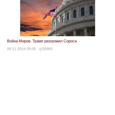
Война Миров. Трамп разгромил Сороса
Вой
08.11.2024 09:00
50969
08.