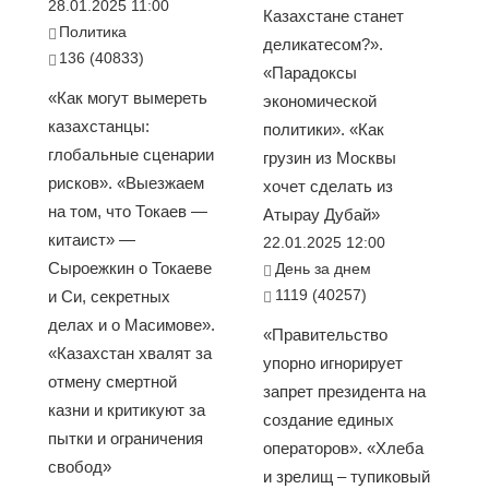
28.01.2025 11:00
Казахстане станет
Политика
деликатесом?».
136 (40833)
«Парадоксы
«Как могут вымереть
экономической
казахстанцы:
политики». «Как
глобальные сценарии
грузин из Москвы
рисков». «Выезжаем
хочет сделать из
на том, что Токаев —
Атырау Дубай»
китаист» —
22.01.2025 12:00
Сыроежкин о Токаеве
День за днем
1119 (40257)
и Си, секретных
делах и о Масимове».
«Правительство
«Казахстан хвалят за
упорно игнорирует
отмену смертной
запрет президента на
казни и критикуют за
создание единых
пытки и ограничения
операторов». «Хлеба
свобод»
и зрелищ – тупиковый