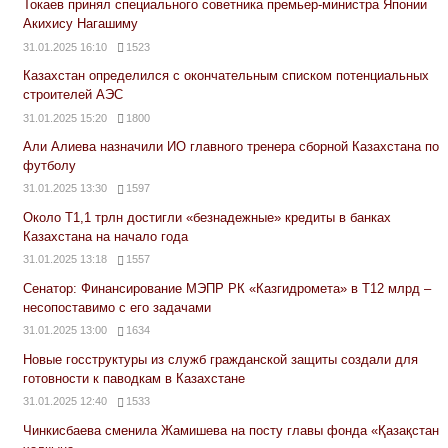
Токаев принял специального советника премьер-министра Японии
Акихису Нагашиму
31.01.2025 16:10
1523
Казахстан определился с окончательным списком потенциальных
строителей АЭС
31.01.2025 15:20
1800
Али Алиева назначили ИО главного тренера сборной Казахстана по
футболу
31.01.2025 13:30
1597
Около Т1,1 трлн достигли «безнадежные» кредиты в банках
Казахстана на начало года
31.01.2025 13:18
1557
Сенатор: Финансирование МЭПР РК «Казгидромета» в Т12 млрд –
несопоставимо с его задачами
31.01.2025 13:00
1634
Новые госструктуры из служб гражданской защиты создали для
готовности к паводкам в Казахстане
31.01.2025 12:40
1533
Чинкисбаева сменила Жамишева на посту главы фонда «Қазақстан