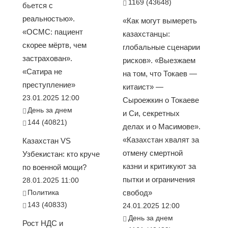
1169 (43648)
бьется с
реальностью».
«Как могут вымереть
«ОСМС: пациент
казахстанцы:
скорее мёртв, чем
глобальные сценарии
застрахован».
рисков». «Выезжаем
«Сатира не
на том, что Токаев —
преступление»
китаист» —
23.01.2025 12:00
Сыроежкин о Токаеве
День за днем
и Си, секретных
144 (40821)
делах и о Масимове».
«Казахстан хвалят за
Казахстан VS
отмену смертной
Узбекистан: кто круче
казни и критикуют за
по военной мощи?
пытки и ограничения
28.01.2025 11:00
Политика
свобод»
143 (40833)
24.01.2025 12:00
День за днем
Рост НДС и