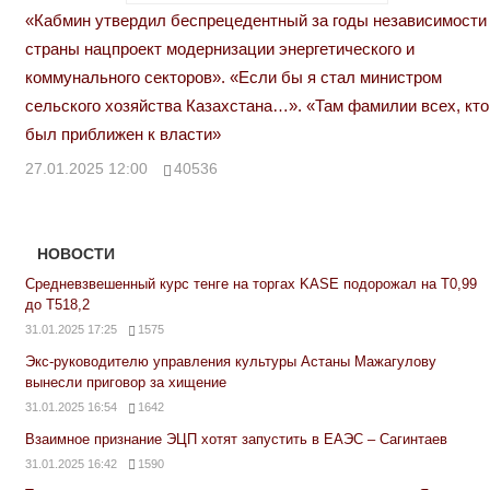
«Кабмин утвердил беспрецедентный за годы независимости
страны нацпроект модернизации энергетического и
коммунального секторов». «Если бы я стал министром
сельского хозяйства Казахстана…». «Там фамилии всех, кто
был приближен к власти»
27.01.2025 12:00
40536
НОВОСТИ
Средневзвешенный курс тенге на торгах KASE подорожал на Т0,99
до Т518,2
31.01.2025 17:25
1575
Экс-руководителю управления культуры Астаны Мажагулову
вынесли приговор за хищение
31.01.2025 16:54
1642
Взаимное признание ЭЦП хотят запустить в ЕАЭС – Сагинтаев
31.01.2025 16:42
1590