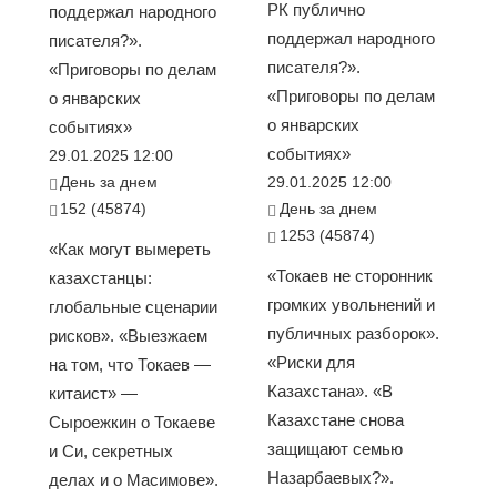
РК публично
поддержал народного
поддержал народного
писателя?».
писателя?».
«Приговоры по делам
«Приговоры по делам
о январских
о январских
событиях»
событиях»
29.01.2025 12:00
День за днем
29.01.2025 12:00
152 (45874)
День за днем
1253 (45874)
«Как могут вымереть
«Токаев не сторонник
казахстанцы:
громких увольнений и
глобальные сценарии
публичных разборок».
рисков». «Выезжаем
«Риски для
на том, что Токаев —
Казахстана». «В
китаист» —
Казахстане снова
Сыроежкин о Токаеве
защищают семью
и Си, секретных
Назарбаевых?».
делах и о Масимове».