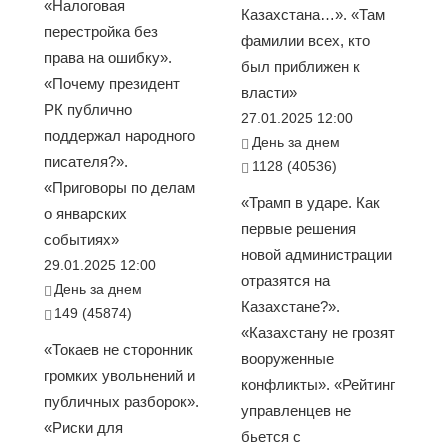
«Налоговая
Казахстана…». «Там
перестройка без
фамилии всех, кто
права на ошибку».
был приближен к
«Почему президент
власти»
РК публично
27.01.2025 12:00
поддержал народного
День за днем
писателя?».
1128 (40536)
«Приговоры по делам
«Трамп в ударе. Как
о январских
первые решения
событиях»
новой администрации
29.01.2025 12:00
отразятся на
День за днем
Казахстане?».
149 (45874)
«Казахстану не грозят
«Токаев не сторонник
вооруженные
громких увольнений и
конфликты». «Рейтинг
публичных разборок».
управленцев не
«Риски для
бьется с