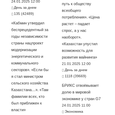
24.01.2025 12:00
путь к обществу
День за днем
всеобщего
135 (42489)
потребления». «Цена
«Кабмин утвердил
растет – падает
беспрецедентный за
спрос, а у нас
годы независимости
наоборот».
страны нацпроект
«Казахстан упустил
модернизации
возможность для
энергетического и
развития майнинга»
коммунального
21.01.2025 12:00
секторов». «Если бы
День за днем
1118 (39669)
я стал министром
сельского хозяйства
БРИКС отвоёвывает
Казахстана…». «Там
долю в мировой
фамилии всех, кто
экономике у стран G7
был приближен к
24.01.2025 11:00
власти»
Экономика