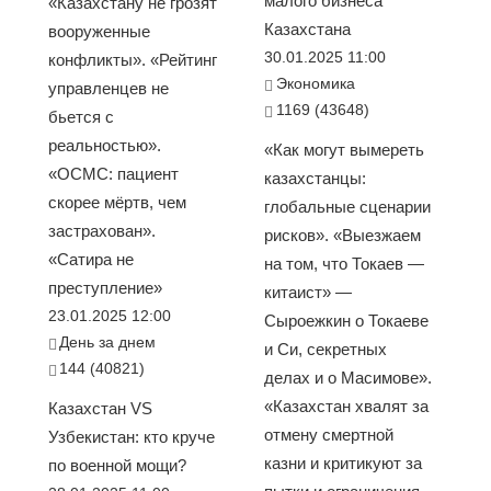
малого бизнеса
«Казахстану не грозят
Казахстана
вооруженные
30.01.2025 11:00
конфликты». «Рейтинг
Экономика
управленцев не
1169 (43648)
бьется с
реальностью».
«Как могут вымереть
«ОСМС: пациент
казахстанцы:
скорее мёртв, чем
глобальные сценарии
застрахован».
рисков». «Выезжаем
«Сатира не
на том, что Токаев —
преступление»
китаист» —
23.01.2025 12:00
Сыроежкин о Токаеве
День за днем
и Си, секретных
144 (40821)
делах и о Масимове».
«Казахстан хвалят за
Казахстан VS
отмену смертной
Узбекистан: кто круче
казни и критикуют за
по военной мощи?