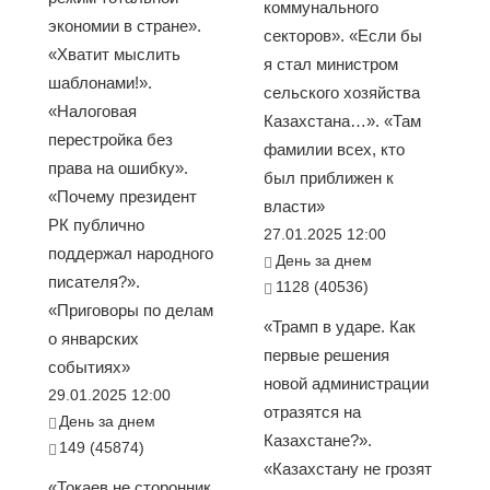
коммунального
экономии в стране».
секторов». «Если бы
«Хватит мыслить
я стал министром
шаблонами!».
сельского хозяйства
«Налоговая
Казахстана…». «Там
перестройка без
фамилии всех, кто
права на ошибку».
был приближен к
«Почему президент
власти»
РК публично
27.01.2025 12:00
поддержал народного
День за днем
писателя?».
1128 (40536)
«Приговоры по делам
«Трамп в ударе. Как
о январских
первые решения
событиях»
новой администрации
29.01.2025 12:00
отразятся на
День за днем
Казахстане?».
149 (45874)
«Казахстану не грозят
«Токаев не сторонник