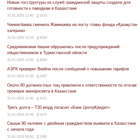
Новые госструктуры из служб гражданской защиты создали для
готовности к паводкам в Казахстане
31.01.2025 12:40
1533
Чинкисбаева сменила Жамишева на посту главы фонда «Қазақстан
халқына»
31.01.2025 12:15
1624
Средневековая башня обрушилась после предупреждений
общественников в Туркестанской области
31.01.2025 12:05
1644
АЗРК проверит Beeline после сообщений о повышении тарифов
31.01.2025 11:35
1687
Около 80 должностных лиц привлекли к ответственности по итогам
проверок минпросвета в Казахстане
31.01.2025 11:00
1612
Треть долга – Т20 млрд погасил «Банк ЦентрКредит»
31.01.2025 10:45
1673
Свыше 90 человек с двойным гражданством выявили в Казахстане
с начала года
31.01.2025 09:50
1585