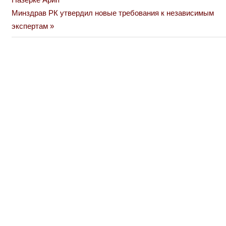
по
Next
Минздрав РК утвердил новые требования к независимым
Post:
экспертам
записям