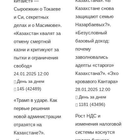
Казахстана». «В
китаист» —
Казахстане снова
Сыроежкин о Токаеве
защищают семью
и Си, секретных
Назарбаевых?».
делах и о Масимове».
«Безусловный
«Казахстан хвалят за
базовый доход:
отмену смертной
почему
казни и критикуют за
заволновались
пытки и ограничения
адепты «старого»
свобод»
Казахстана?». «Эхо
24.01.2025 12:00
День за днем
кровавого Кантара»
145 (42489)
28.01.2025 12:00
День за днем
«Трамп в ударе. Как
1181 (43496)
первые решения
Рост НДС и
новой администрации
изменения налоговой
отразятся на
системы коснутся
Казахстане?».