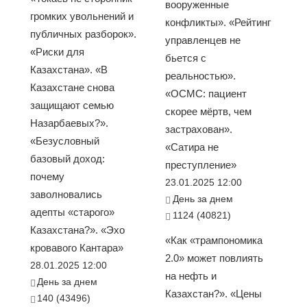
вооруженные
громких увольнений и
конфликты». «Рейтинг
публичных разборок».
управленцев не
«Риски для
бьется с
Казахстана». «В
реальностью».
Казахстане снова
«ОСМС: пациент
защищают семью
скорее мёртв, чем
Назарбаевых?».
застрахован».
«Безусловный
«Сатира не
базовый доход:
преступление»
почему
23.01.2025 12:00
заволновались
День за днем
адепты «старого»
1124 (40821)
Казахстана?». «Эхо
«Как «трампономика
кровавого Кантара»
2.0» может повлиять
28.01.2025 12:00
на нефть и
День за днем
Казахстан?». «Цены
140 (43496)