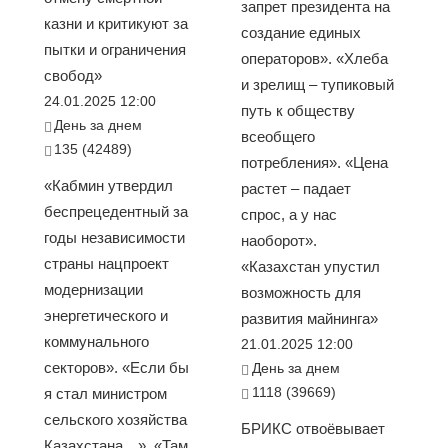
запрет президента на
казни и критикуют за
создание единых
пытки и ограничения
операторов». «Хлеба
свобод»
и зрелищ – тупиковый
24.01.2025 12:00
путь к обществу
День за днем
всеобщего
135 (42489)
потребления». «Цена
«Кабмин утвердил
растет – падает
беспрецедентный за
спрос, а у нас
годы независимости
наоборот».
страны нацпроект
«Казахстан упустил
модернизации
возможность для
энергетического и
развития майнинга»
коммунального
21.01.2025 12:00
секторов». «Если бы
День за днем
1118 (39669)
я стал министром
сельского хозяйства
БРИКС отвоёвывает
Казахстана…». «Там