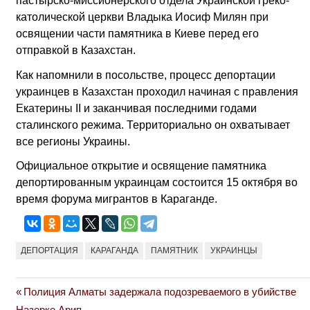
пастырско-миссионерского отдела Украинской греко-
католической церкви Владыка Иосиф Милян при
освящении части памятника в Киеве перед его
отправкой в Казахстан.
Как напомнили в посольстве, процесс депортации
украинцев в Казахстан проходил начиная с правления
Екатерины II и заканчивая последними годами
сталинского режима. Территориально он охватывает
все регионы Украины.
Официальное открытие и освящение памятника
депортированным украинцам состоится 15 октября во
время форума мигрантов в Караганде.
ДЕПОРТАЦИЯ
КАРАГАНДА
ПАМЯТНИК
УКРАИНЦЫ
Previous
Полиция Алматы задержала подозреваемого в убийстве
Навигация
Post:
Назерке Арип