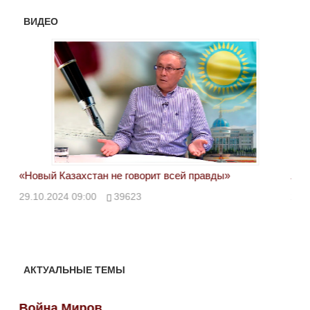
ВИДЕО
«Новый Казахстан не говорит всей правды»
Лон
ми
29.10.2024 09:00
39623
28.
АКТУАЛЬНЫЕ ТЕМЫ
Война Миров
Во