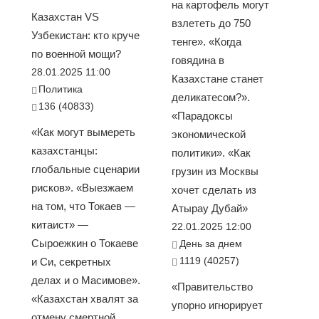
на картофель могут
Казахстан VS
взлететь до 750
Узбекистан: кто круче
тенге». «Когда
по военной мощи?
говядина в
28.01.2025 11:00
Казахстане станет
Политика
деликатесом?».
136 (40833)
«Парадоксы
«Как могут вымереть
экономической
казахстанцы:
политики». «Как
глобальные сценарии
грузин из Москвы
рисков». «Выезжаем
хочет сделать из
на том, что Токаев —
Атырау Дубай»
китаист» —
22.01.2025 12:00
Сыроежкин о Токаеве
День за днем
1119 (40257)
и Си, секретных
делах и о Масимове».
«Правительство
«Казахстан хвалят за
упорно игнорирует
отмену смертной