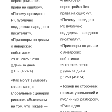
«Налоговая
перестройка без
перестройка без
права на ошибку».
права на ошибку».
«Почему президент
«Почему президент
РК публично
РК публично
поддержал народного
поддержал народного
писателя?».
писателя?».
«Приговоры по делам
«Приговоры по делам
о январских
о январских
событиях»
событиях»
29.01.2025 12:00
День за днем
29.01.2025 12:00
152 (45874)
День за днем
1253 (45874)
«Как могут вымереть
«Токаев не сторонник
казахстанцы:
громких увольнений и
глобальные сценарии
публичных разборок».
рисков». «Выезжаем
«Риски для
на том, что Токаев —