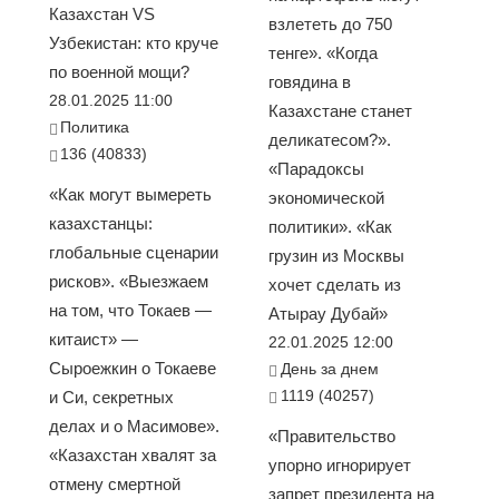
Казахстан VS
взлететь до 750
Узбекистан: кто круче
тенге». «Когда
по военной мощи?
говядина в
28.01.2025 11:00
Казахстане станет
Политика
деликатесом?».
136 (40833)
«Парадоксы
«Как могут вымереть
экономической
казахстанцы:
политики». «Как
глобальные сценарии
грузин из Москвы
рисков». «Выезжаем
хочет сделать из
на том, что Токаев —
Атырау Дубай»
китаист» —
22.01.2025 12:00
Сыроежкин о Токаеве
День за днем
1119 (40257)
и Си, секретных
делах и о Масимове».
«Правительство
«Казахстан хвалят за
упорно игнорирует
отмену смертной
запрет президента на