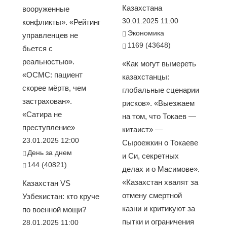
Казахстана
вооруженные
30.01.2025 11:00
конфликты». «Рейтинг
Экономика
управленцев не
1169 (43648)
бьется с
реальностью».
«Как могут вымереть
«ОСМС: пациент
казахстанцы:
скорее мёртв, чем
глобальные сценарии
застрахован».
рисков». «Выезжаем
«Сатира не
на том, что Токаев —
преступление»
китаист» —
23.01.2025 12:00
Сыроежкин о Токаеве
День за днем
и Си, секретных
144 (40821)
делах и о Масимове».
«Казахстан хвалят за
Казахстан VS
отмену смертной
Узбекистан: кто круче
казни и критикуют за
по военной мощи?
пытки и ограничения
28.01.2025 11:00