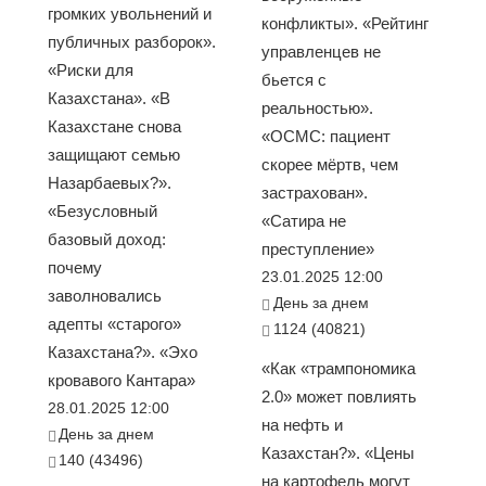
громких увольнений и
конфликты». «Рейтинг
публичных разборок».
управленцев не
«Риски для
бьется с
Казахстана». «В
реальностью».
Казахстане снова
«ОСМС: пациент
защищают семью
скорее мёртв, чем
Назарбаевых?».
застрахован».
«Безусловный
«Сатира не
базовый доход:
преступление»
почему
23.01.2025 12:00
заволновались
День за днем
адепты «старого»
1124 (40821)
Казахстана?». «Эхо
«Как «трампономика
кровавого Кантара»
2.0» может повлиять
28.01.2025 12:00
на нефть и
День за днем
Казахстан?». «Цены
140 (43496)
на картофель могут