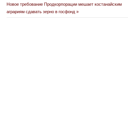
по
Next
Новое требование Продкорпорации мешает костанайским
Post:
аграриям сдавать зерно в госфонд
записям