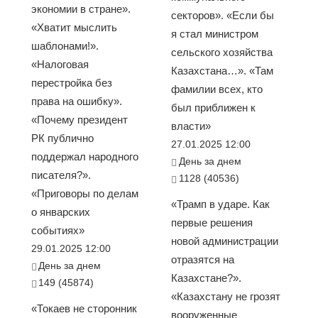
экономии в стране».
секторов». «Если бы
«Хватит мыслить
я стал министром
шаблонами!».
сельского хозяйства
«Налоговая
Казахстана…». «Там
перестройка без
фамилии всех, кто
права на ошибку».
был приближен к
«Почему президент
власти»
РК публично
27.01.2025 12:00
поддержал народного
День за днем
писателя?».
1128 (40536)
«Приговоры по делам
«Трамп в ударе. Как
о январских
первые решения
событиях»
новой администрации
29.01.2025 12:00
отразятся на
День за днем
Казахстане?».
149 (45874)
«Казахстану не грозят
«Токаев не сторонник
вооруженные