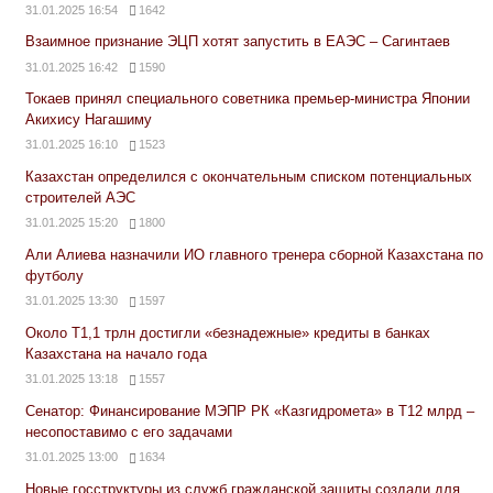
31.01.2025 16:54
1642
Взаимное признание ЭЦП хотят запустить в ЕАЭС – Сагинтаев
31.01.2025 16:42
1590
Токаев принял специального советника премьер-министра Японии
Акихису Нагашиму
31.01.2025 16:10
1523
Казахстан определился с окончательным списком потенциальных
строителей АЭС
31.01.2025 15:20
1800
Али Алиева назначили ИО главного тренера сборной Казахстана по
футболу
31.01.2025 13:30
1597
Около Т1,1 трлн достигли «безнадежные» кредиты в банках
Казахстана на начало года
31.01.2025 13:18
1557
Сенатор: Финансирование МЭПР РК «Казгидромета» в Т12 млрд –
несопоставимо с его задачами
31.01.2025 13:00
1634
Новые госструктуры из служб гражданской защиты создали для