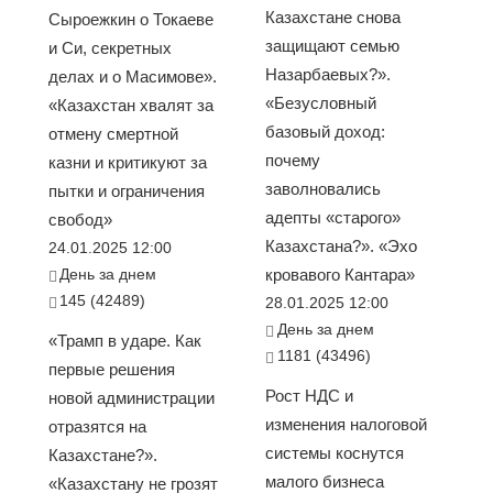
Казахстане снова
Сыроежкин о Токаеве
защищают семью
и Си, секретных
Назарбаевых?».
делах и о Масимове».
«Безусловный
«Казахстан хвалят за
базовый доход:
отмену смертной
почему
казни и критикуют за
заволновались
пытки и ограничения
адепты «старого»
свобод»
Казахстана?». «Эхо
24.01.2025 12:00
День за днем
кровавого Кантара»
145 (42489)
28.01.2025 12:00
День за днем
«Трамп в ударе. Как
1181 (43496)
первые решения
Рост НДС и
новой администрации
изменения налоговой
отразятся на
системы коснутся
Казахстане?».
малого бизнеса
«Казахстану не грозят