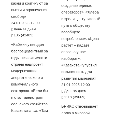
казни и критикуют за
создание единых
пытки и ограничения
операторов». «Хлеба
свобод»
и зрелищ – тупиковый
24.01.2025 12:00
путь к обществу
День за днем
всеобщего
135 (42489)
потребления». «Цена
«Кабмин утвердил
растет – падает
беспрецедентный за
спрос, а у нас
годы независимости
наоборот».
страны нацпроект
«Казахстан упустил
модернизации
возможность для
энергетического и
развития майнинга»
коммунального
21.01.2025 12:00
секторов». «Если бы
День за днем
1118 (39669)
я стал министром
сельского хозяйства
БРИКС отвоёвывает
Казахстана…». «Там
долю в мировой