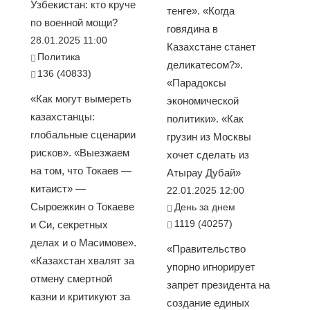
Узбекистан: кто круче
тенге». «Когда
по военной мощи?
говядина в
28.01.2025 11:00
Казахстане станет
Политика
деликатесом?».
136 (40833)
«Парадоксы
«Как могут вымереть
экономической
казахстанцы:
политики». «Как
глобальные сценарии
грузин из Москвы
рисков». «Выезжаем
хочет сделать из
на том, что Токаев —
Атырау Дубай»
китаист» —
22.01.2025 12:00
Сыроежкин о Токаеве
День за днем
1119 (40257)
и Си, секретных
делах и о Масимове».
«Правительство
«Казахстан хвалят за
упорно игнорирует
отмену смертной
запрет президента на
казни и критикуют за
создание единых