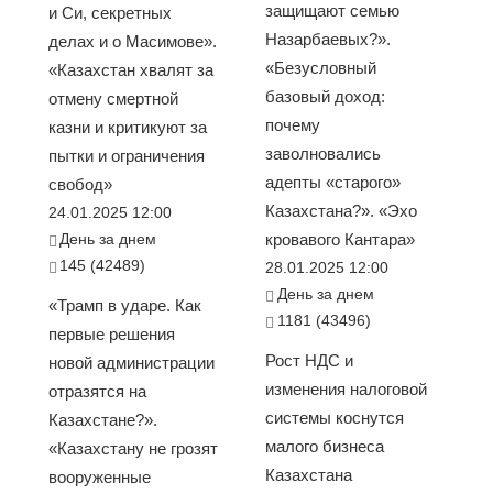
защищают семью
и Си, секретных
Назарбаевых?».
делах и о Масимове».
«Безусловный
«Казахстан хвалят за
базовый доход:
отмену смертной
почему
казни и критикуют за
заволновались
пытки и ограничения
адепты «старого»
свобод»
Казахстана?». «Эхо
24.01.2025 12:00
День за днем
кровавого Кантара»
145 (42489)
28.01.2025 12:00
День за днем
«Трамп в ударе. Как
1181 (43496)
первые решения
Рост НДС и
новой администрации
изменения налоговой
отразятся на
системы коснутся
Казахстане?».
малого бизнеса
«Казахстану не грозят
Казахстана
вооруженные