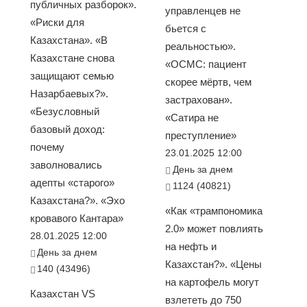
публичных разборок».
управленцев не
«Риски для
бьется с
Казахстана». «В
реальностью».
Казахстане снова
«ОСМС: пациент
защищают семью
скорее мёртв, чем
Назарбаевых?».
застрахован».
«Безусловный
«Сатира не
базовый доход:
преступление»
почему
23.01.2025 12:00
заволновались
День за днем
адепты «старого»
1124 (40821)
Казахстана?». «Эхо
«Как «трампономика
кровавого Кантара»
2.0» может повлиять
28.01.2025 12:00
на нефть и
День за днем
Казахстан?». «Цены
140 (43496)
на картофель могут
Казахстан VS
взлететь до 750