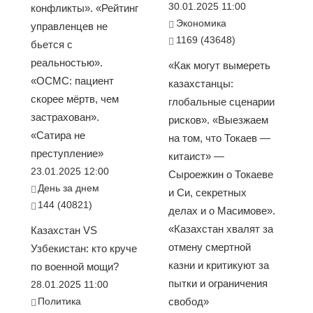
30.01.2025 11:00
конфликты». «Рейтинг
Экономика
управленцев не
1169 (43648)
бьется с
реальностью».
«Как могут вымереть
«ОСМС: пациент
казахстанцы:
скорее мёртв, чем
глобальные сценарии
застрахован».
рисков». «Выезжаем
«Сатира не
на том, что Токаев —
преступление»
китаист» —
23.01.2025 12:00
Сыроежкин о Токаеве
День за днем
и Си, секретных
144 (40821)
делах и о Масимове».
«Казахстан хвалят за
Казахстан VS
отмену смертной
Узбекистан: кто круче
казни и критикуют за
по военной мощи?
пытки и ограничения
28.01.2025 11:00
Политика
свобод»