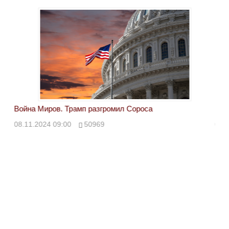
Война Миров. Трамп разгромил Сороса
Вой
08.11.2024 09:00
50969
08.