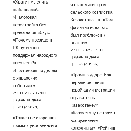
«Хватит мыслить
я стал министром
шаблонами!».
сельского хозяйства
«Налоговая
Казахстана…». «Там
перестройка без
фамилии всех, кто
права на ошибку».
был приближен к
«Почему президент
власти»
РК публично
27.01.2025 12:00
поддержал народного
День за днем
писателя?».
1128 (40536)
«Приговоры по делам
«Трамп в ударе. Как
о январских
первые решения
событиях»
новой администрации
29.01.2025 12:00
отразятся на
День за днем
Казахстане?».
149 (45874)
«Казахстану не грозят
«Токаев не сторонник
вооруженные
громких увольнений и
конфликты». «Рейтинг