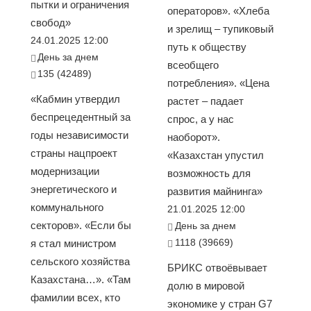
пытки и ограничения
операторов». «Хлеба
свобод»
и зрелищ – тупиковый
24.01.2025 12:00
путь к обществу
День за днем
всеобщего
135 (42489)
потребления». «Цена
«Кабмин утвердил
растет – падает
беспрецедентный за
спрос, а у нас
годы независимости
наоборот».
страны нацпроект
«Казахстан упустил
модернизации
возможность для
энергетического и
развития майнинга»
коммунального
21.01.2025 12:00
секторов». «Если бы
День за днем
1118 (39669)
я стал министром
сельского хозяйства
БРИКС отвоёвывает
Казахстана…». «Там
долю в мировой
фамилии всех, кто
экономике у стран G7