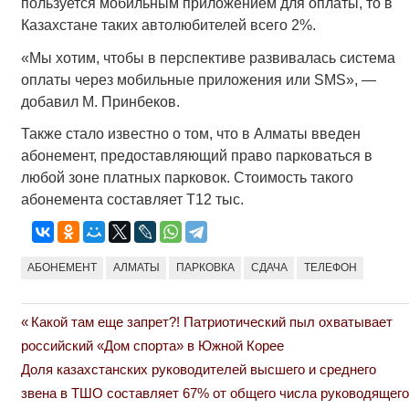
пользуется мобильным приложением для оплаты, то в
Казахстане таких автолюбителей всего 2%.
«Мы хотим, чтобы в перспективе развивалась система
оплаты через мобильные приложения или SMS», —
добавил М. Принбеков.
Также стало известно о том, что в Алматы введен
абонемент, предоставляющий право парковаться в
любой зоне платных парковок. Стоимость такого
абонемента составляет Т12 тыс.
АБОНЕМЕНТ
АЛМАТЫ
ПАРКОВКА
СДАЧА
ТЕЛЕФОН
Previous
Какой там еще запрет?! Патриотический пыл охватывает
Навигация
Post:
российский «Дом спорта» в Южной Корее
по
Next
Доля казахстанских руководителей высшего и среднего
Post:
звена в ТШО составляет 67% от общего числа руководящего
записям