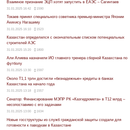
Взаимное признание ЭЦП хотят запустить в ЕАЭС – Сагинтаев
31.01.2025 16:42
1590
Токаев принял специального советника премьер-министра Японии
Акихису Нагашиму
31.01.2025 16:10
1523
Казахстан определился с окончательным списком потенциальных
строителей АЭС
31.01.2025 15:20
1800
Али Алиева назначили ИО главного тренера сборной Казахстана по
футболу
31.01.2025 13:30
1597
Около Т1,1 трлн достигли «безнадежные» кредиты в банках
Казахстана на начало года
31.01.2025 13:18
1557
Сенатор: Финансирование МЭПР РК «Казгидромета» в Т12 млрд –
несопоставимо с его задачами
31.01.2025 13:00
1634
Новые госструктуры из служб гражданской защиты создали для
готовности к паводкам в Казахстане