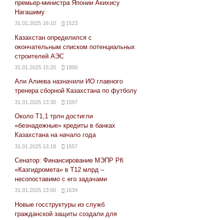
премьер-министра Японии Акихису
Нагашиму
31.01.2025 16:10
1523
Казахстан определился с
окончательным списком потенциальных
строителей АЭС
31.01.2025 15:20
1800
Али Алиева назначили ИО главного
тренера сборной Казахстана по футболу
31.01.2025 13:30
1597
Около Т1,1 трлн достигли
«безнадежные» кредиты в банках
Казахстана на начало года
31.01.2025 13:18
1557
Сенатор: Финансирование МЭПР РК
«Казгидромета» в Т12 млрд –
несопоставимо с его задачами
31.01.2025 13:00
1634
Новые госструктуры из служб
гражданской защиты создали для