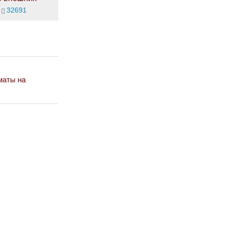
32691
маты на