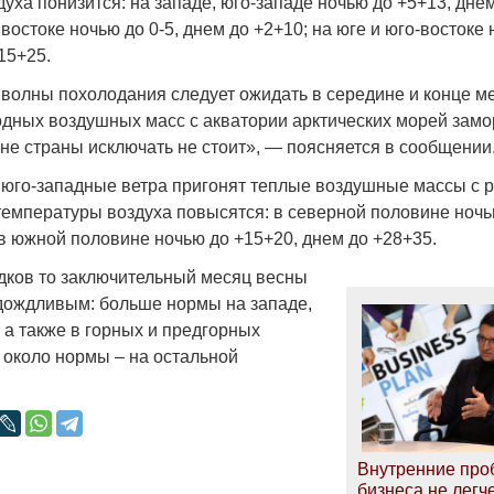
уха понизится: на западе, юго-западе ночью до +5+13, днем
 востоке ночью до 0-5, днем до +2+10; на юге и юго-востоке
15+25.
волны похолодания следует ожидать в середине и конце мес
дных воздушных масс с акватории арктических морей замо
Война Мир
не страны исключать не стоит», — поясняется в сообщении
 юго-западные ветра пригонят теплые воздушные массы с 
температуры воздуха повысятся: в северной половине ночь
 в южной половине ночью до +15+20, днем до +28+35.
адков то заключительный месяц весны
дождливым: больше нормы на западе,
, а также в горных и предгорных
 около нормы – на остальной
Война Миров.
Сороса
08.11.2024 09:
Внутренние пр
бизнеса не легч