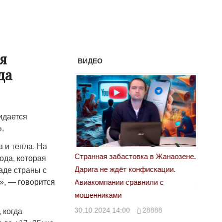
я
ВИДЕО
да
идается
.
 и тепла. На
астовка в Жанаозене.
«Новый Казахстан не говорит всей
Лондон
ода, которая
т конфискации.
правды»
аде страны с
28.10.
», — говорится
 сравнили с
29.10.2024 09:00
39623
00
28888
 когда