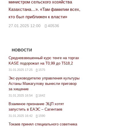
министром сельского хозяйства
Казахстана…». «Там фамилии всех,
кто был приближен к власти»
27.01.2025 12:00
40536
НОВОСТИ
Средневзвешенный курс тенге на торгах
KASE подорожал на Т0,99 до Т518,2
31.01.2025 17:25
1575
Экс-руководителю управления культуры
Астаны Мажагулову вынесли приговор
за хищение
31.01.2025 16:54
1642
Взаимное признание ЭЦП хотят
запустить в ЕАЭС – Сагинтаев
31.01.2025 16:42
1590
Токаев принял специального советника