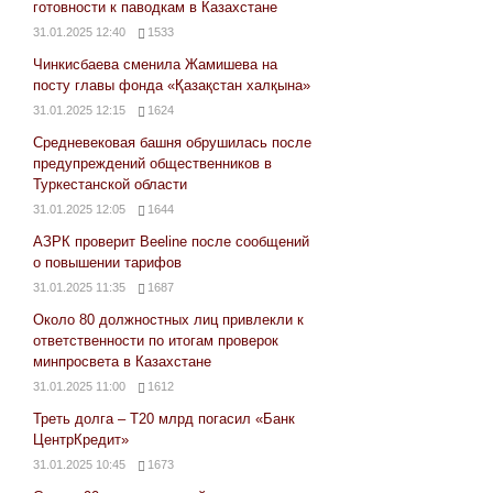
готовности к паводкам в Казахстане
31.01.2025 12:40
1533
Чинкисбаева сменила Жамишева на
посту главы фонда «Қазақстан халқына»
31.01.2025 12:15
1624
Средневековая башня обрушилась после
предупреждений общественников в
Туркестанской области
31.01.2025 12:05
1644
АЗРК проверит Beeline после сообщений
о повышении тарифов
31.01.2025 11:35
1687
Около 80 должностных лиц привлекли к
ответственности по итогам проверок
минпросвета в Казахстане
31.01.2025 11:00
1612
Треть долга – Т20 млрд погасил «Банк
ЦентрКредит»
31.01.2025 10:45
1673