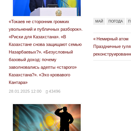
«Токаев не сторонник громких
МАЙ
ПОГОДА
П
увольнений и публичных разборок».
«Риски для Казахстана». «В
Previous
Немирный атом
Навигация
Казахстане снова защищают семью
Next
Post:
Праздничные гуля
по
Назарбаевых?». «Безусловный
Post:
реконструированн
базовый доход: почему
записям
заволновались адепты «старого»
Казахстана?». «Эхо кровавого
Кантара»
28.01.2025 12:00
43496