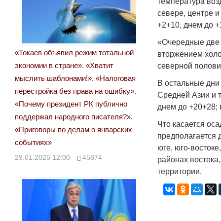
температура возд
севере, центре и
+2+10, днем до +
«Очередные две 
«Токаев объявил режим тотальной
вторжением холо
экономии в стране». «Хватит
северной полови
мыслить шаблонами!». «Налоговая
В остальные дни
перестройка без права на ошибку».
Средней Азии и 
«Почему президент РК публично
днем до +20+28;
поддержал народного писателя?».
Что касается ос
«Приговоры по делам о январских
предполагается 
событиях»
юге, юго-востоке
29.01.2025 12:00
45874
районах востока,
территории.