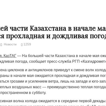
ей части Казахстана в начале ма
я прохладная и дождливая пого
Новости
1259
я. КазТАГ
— На большей части Казахстана в начале мая ож
ждливая погода, сообщает пресс-служба РГП «Казгидромет»
ена циклонов и антициклонов приведут к смене волн холода
Народ выбрал свет
Странная заб
траны в начале мая ожидается прохладная и дождливая пог
Дарига не ждё
ться грозами и усилением ветра, лишь на западе и юго-зап
17.10.2024 17:00
29972
еплых воздушных масс — преимущественно теплая погода
Авиакомпании
спространенном в субботу.
мошенниками
30.10.2024 14:
сивная волна холода ожидается в середине первой декады,