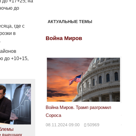
 до +17+25; на
 ночью до
АКТУАЛЬНЫЕ ТЕМЫ
яца, где с
розки в
ов
Война Миров
Войн
.
районов
ю до +10+15,
 Трамп разгромил
Война Миров. Трамп разгромил
Война 
Сороса
Сорос
00
50969
08.11.2024 09:00
50969
08.11.
облемы
е внешних