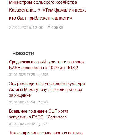
министром сельского хозяйства
Казахстана…». «Там фамилии всех,
кто был приближен к власти»
27.01.2025 12:00
40536
НОВОСТИ
Средневзвешенный курс тенге на торгах
KASE подорожал на Т0,99 до Т518,2
31.01.2025 17:25
1575
Экс-руководителю управления культуры
Астаны Мажагулову вынесли приговор
за хищение
31.01.2025 16:54
1642
Взаимное признание ЭЦП хотят
запустить в ЕАЭС – Сагинтаев
31.01.2025 16:42
1590
Токаев принял специального советника