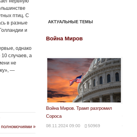
жает нервную
большинстве
тных птиц. С
АКТУАЛЬНЫЕ ТЕМЫ
ась в разные
 Голландии и
ов
Война Миров
Войн
ервые, однако
 10 случаев, а
мени не
еку», —
 Трамп разгромил
Война Миров. Трамп разгромил
Война 
Сороса
Сорос
у
00
50969
08.11.2024 09:00
50969
08.11.
и полномочиями