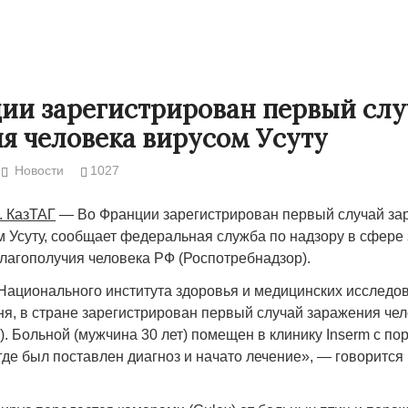
ии зарегистрирован первый слу
я человека вирусом Усуту
Новости
1027
. КазТАГ
— Во Франции зарегистрирован первый случай за
м Усуту, сообщает федеральная служба по надзору в сфере
благополучия человека РФ (Роспотребнадзор).
Народ выбрал свет
Странная заб
ационального института здоровья и медицинских исследо
Дарига не ждё
юня, в стране зарегистрирован первый случай заражения че
17.10.2024 17:00
29972
us). Больной (мужчина 30 лет) помещен в клинику Inserm с п
Авиакомпании
где был поставлен диагноз и начато лечение», — говорится
мошенниками
30.10.2024 14: