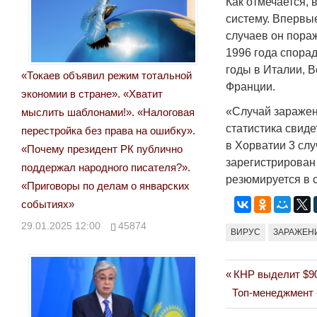
Как отмечается, 
систему. Впервы
случаев он пораж
1996 года спорад
годы в Италии, В
«Токаев объявил режим тотальной
Франции.
экономии в стране». «Хватит
«Случай заражен
мыслить шаблонами!». «Налоговая
статистика свиде
перестройка без права на ошибку».
в Хорватии 3 сл
«Почему президент РК публично
зарегистрирован 
поддержал народного писателя?».
резюмируется в 
«Приговоры по делам о январских
событиях»
29.01.2025 12:00
45874
ВИРУС
ЗАРАЖЕН
Previous
КНР выделит $90
Навигация
Next
Post:
Топ-менеджмент 
по
Post: