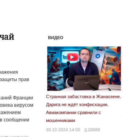
чай
ВИДЕО
ражения
 защиты прав
астовка в Жанаозене.
«Новый Казахстан не говорит всей
Лондон
ваний Франции
т конфискации.
правды»
ловека вирусом
28.10.
оражением
 сравнили с
29.10.2024 09:00
39623
 в сообщении
00
28888