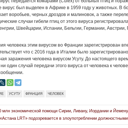
вирус передается комарами (Culex) от больных птиц и пора
е вирус был выделен в Африке в 1959 году у животных. В 
ает воробьев, черных дроздов и малиновок, а также переле
ические случаи гибели птиц от этого вируса регистрировал
енгрии, Швейцарии, Испании, Бельгии, Германии, Австрии,
Война Мир
ия человека этим вирусом во Франции зарегистрирован вп
тельствует что с 2016 года в Италии было зарегистрировано
учая заражения человека вирусом Усуту. До настоящего вре
ни один случай передачи этого вируса от человека к челов
сообщении.
ИЕ
УСУТУ
ФРАНЦИЯ
ЧЕЛОВЕК
Война Миров.
Сороса
 млн экономической помощи Сирии, Ливану, Иордании и Йемен
08.11.2024 09:
«Астана LRT» подозревается в злоупотреблении должностным