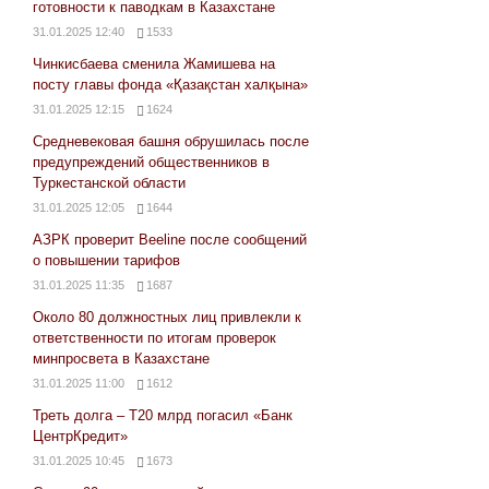
готовности к паводкам в Казахстане
31.01.2025 12:40
1533
Чинкисбаева сменила Жамишева на
посту главы фонда «Қазақстан халқына»
31.01.2025 12:15
1624
Средневековая башня обрушилась после
предупреждений общественников в
Туркестанской области
31.01.2025 12:05
1644
АЗРК проверит Beeline после сообщений
о повышении тарифов
31.01.2025 11:35
1687
Около 80 должностных лиц привлекли к
ответственности по итогам проверок
минпросвета в Казахстане
31.01.2025 11:00
1612
Треть долга – Т20 млрд погасил «Банк
ЦентрКредит»
31.01.2025 10:45
1673