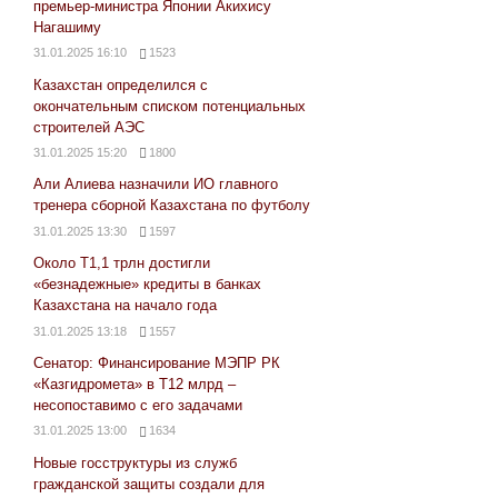
премьер-министра Японии Акихису
Нагашиму
31.01.2025 16:10
1523
Казахстан определился с
окончательным списком потенциальных
строителей АЭС
31.01.2025 15:20
1800
Али Алиева назначили ИО главного
тренера сборной Казахстана по футболу
31.01.2025 13:30
1597
Около Т1,1 трлн достигли
«безнадежные» кредиты в банках
Казахстана на начало года
31.01.2025 13:18
1557
Сенатор: Финансирование МЭПР РК
«Казгидромета» в Т12 млрд –
несопоставимо с его задачами
31.01.2025 13:00
1634
Новые госструктуры из служб
гражданской защиты создали для