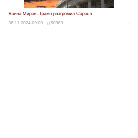
Война Миров. Трамп разгромил Сороса
Вой
08.11.2024 09:00
50969
08.