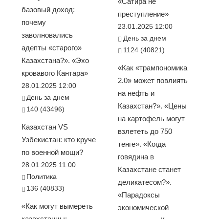
«Сатира не
базовый доход:
преступление»
почему
23.01.2025 12:00
заволновались
День за днем
адепты «старого»
1124 (40821)
Казахстана?». «Эхо
«Как «трампономика
кровавого Кантара»
2.0» может повлиять
28.01.2025 12:00
на нефть и
День за днем
Казахстан?». «Цены
140 (43496)
на картофель могут
Казахстан VS
взлететь до 750
Узбекистан: кто круче
тенге». «Когда
по военной мощи?
говядина в
28.01.2025 11:00
Казахстане станет
Политика
деликатесом?».
136 (40833)
«Парадоксы
«Как могут вымереть
экономической
казахстанцы: