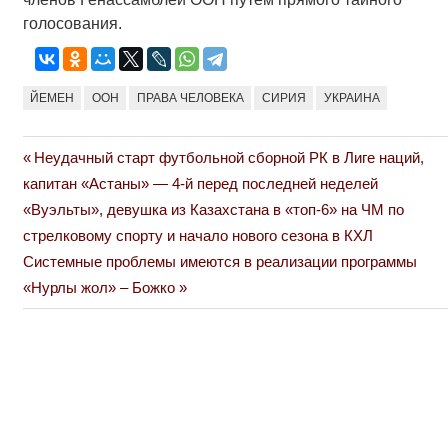
голосования.
ЙЕМЕН
ООН
ПРАВА ЧЕЛОВЕКА
СИРИЯ
УКРАИНА
Previous
Неудачный старт футбольной сборной РК в Лиге наций,
Навигация
Post:
капитан «Астаны» — 4-й перед последней неделей
по
«Вуэльты», девушка из Казахстана в «топ-6» на ЧМ по
стрелковому спорту и начало нового сезона в КХЛ
записям
Next
Системные проблемы имеются в реализации программы
Post:
«Нурлы жол» – Божко