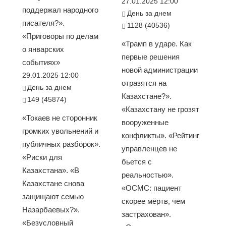
27.01.2025 12:00
поддержал народного
День за днем
писателя?».
1128 (40536)
«Приговоры по делам
«Трамп в ударе. Как
о январских
первые решения
событиях»
новой администрации
29.01.2025 12:00
отразятся на
День за днем
Казахстане?».
149 (45874)
«Казахстану не грозят
«Токаев не сторонник
вооруженные
громких увольнений и
конфликты». «Рейтинг
публичных разборок».
управленцев не
«Риски для
бьется с
Казахстана». «В
реальностью».
Казахстане снова
«ОСМС: пациент
защищают семью
скорее мёртв, чем
Назарбаевых?».
застрахован».
«Безусловный