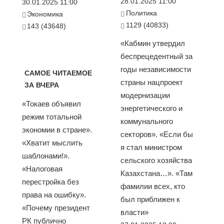
28.01.2025 11:00
30.01.2025 11:00
Политика
Экономика
1129 (40833)
143 (43648)
«Кабмин утвердил
беспрецедентный за
годы независимости
САМОЕ ЧИТАЕМОЕ
страны нацпроект
ЗА ВЧЕРА
модернизации
«Токаев объявил
энергетического и
режим тотальной
коммунального
экономии в стране».
секторов». «Если бы
«Хватит мыслить
я стал министром
шаблонами!».
сельского хозяйства
«Налоговая
Казахстана…». «Там
перестройка без
фамилии всех, кто
права на ошибку».
был приближен к
«Почему президент
власти»
РК публично