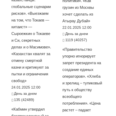
политики». «Как
глобальные сценарии
грузин из Москвы
рисков». «Выезжаем
хочет сделать из
на том, что Токаев —
Атырау Дубай»
китаист» —
22.01.2025 12:00
Сыроежкин о Токаеве
День за днем
1119 (40257)
и Си, секретных
делах и о Масимове».
«Правительство
«Казахстан хвалят за
упорно игнорирует
отмену смертной
запрет президента на
казни и критикуют за
создание единых
пытки и ограничения
операторов». «Хлеба
свобод»
и зрелищ – тупиковый
24.01.2025 12:00
путь к обществу
День за днем
всеобщего
135 (42489)
потребления». «Цена
«Кабмин утвердил
растет – падает
беспрецедентный за