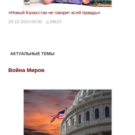
«Новый Казахстан не говорит всей правды»
Лон
ми
29.10.2024 09:00
39623
28.
АКТУАЛЬНЫЕ ТЕМЫ
Война Миров
Во