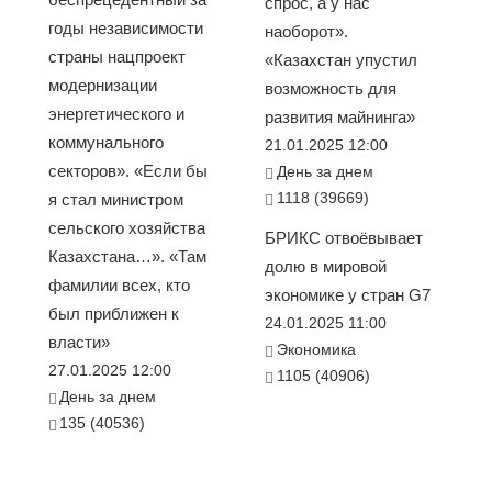
спрос, а у нас
годы независимости
наоборот».
страны нацпроект
«Казахстан упустил
модернизации
возможность для
энергетического и
развития майнинга»
коммунального
21.01.2025 12:00
секторов». «Если бы
День за днем
1118 (39669)
я стал министром
сельского хозяйства
БРИКС отвоёвывает
Казахстана…». «Там
долю в мировой
фамилии всех, кто
экономике у стран G7
был приближен к
24.01.2025 11:00
власти»
Экономика
27.01.2025 12:00
1105 (40906)
День за днем
135 (40536)