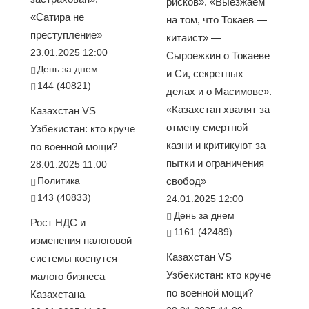
рисков». «Выезжаем
«Сатира не
на том, что Токаев —
преступление»
китаист» —
23.01.2025 12:00
Сыроежкин о Токаеве
День за днем
и Си, секретных
144 (40821)
делах и о Масимове».
«Казахстан хвалят за
Казахстан VS
отмену смертной
Узбекистан: кто круче
казни и критикуют за
по военной мощи?
пытки и ограничения
28.01.2025 11:00
Политика
свобод»
143 (40833)
24.01.2025 12:00
День за днем
Рост НДС и
1161 (42489)
изменения налоговой
Казахстан VS
системы коснутся
Узбекистан: кто круче
малого бизнеса
по военной мощи?
Казахстана