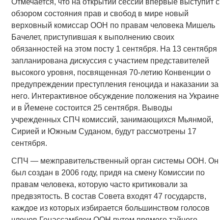
Отмечается, что на открытии сессии впервые выступит с
обзором состояния прав и свобод в мире новый
верховный комиссар ООН по правам человека Мишель
Бачелет, приступившая к выполнению своих
обязанностей на этом посту 1 сентября. На 13 сентября
запланирована дискуссия с участием представителей
высокого уровня, посвященная 70-летию Конвенции о
предупреждении преступления геноцида и наказании за
него. Интерактивное обсуждение положения на Украине
и в Йемене состоится 25 сентября. Выводы
учрежденных СПЧ комиссий, занимающихся Мьянмой,
Сирией и Южным Суданом, будут рассмотрены 17
сентября.
СПЧ — межправительственный орган системы ООН. Он
был создан в 2006 году, придя на смену Комиссии по
правам человека, которую часто критиковали за
предвзятость. В состав Совета входят 47 государств,
каждое из которых избирается большинством голосов
членов Генассамблеи ООН путем прямого тайного