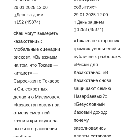
событиях»
29.01.2025 12:00
День за днем
29.01.2025 12:00
152 (45874)
День за днем
1253 (45874)
«Как могут вымереть
«Токаев не сторонник
казахстанцы:
громких увольнений и
глобальные сценарии
публичных разборок».
рисков». «Выезжаем
«Риски для
на том, что Токаев —
Казахстана». «В
китаист» —
Казахстане снова
Сыроежкин о Токаеве
защищают семью
и Си, секретных
Назарбаевых?».
делах и о Масимове».
«Безусловный
«Казахстан хвалят за
базовый доход:
отмену смертной
почему
казни и критикуют за
заволновались
пытки и ограничения
адепты «старого»
свобод»