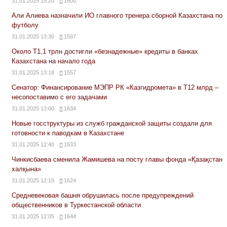
31.01.2025 15:20
1800
Али Алиева назначили ИО главного тренера сборной Казахстана по
футболу
31.01.2025 13:30
1597
Около Т1,1 трлн достигли «безнадежные» кредиты в банках
Казахстана на начало года
31.01.2025 13:18
1557
Сенатор: Финансирование МЭПР РК «Казгидромета» в Т12 млрд –
несопоставимо с его задачами
31.01.2025 13:00
1634
Новые госструктуры из служб гражданской защиты создали для
готовности к паводкам в Казахстане
31.01.2025 12:40
1533
Чинкисбаева сменила Жамишева на посту главы фонда «Қазақстан
халқына»
31.01.2025 12:15
1624
Средневековая башня обрушилась после предупреждений
общественников в Туркестанской области
31.01.2025 12:05
1644