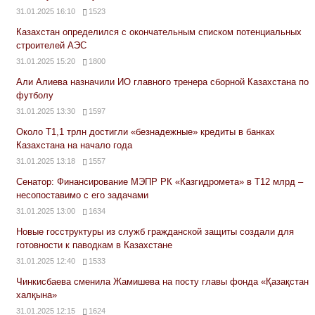
31.01.2025 16:10
1523
Казахстан определился с окончательным списком потенциальных
строителей АЭС
31.01.2025 15:20
1800
Али Алиева назначили ИО главного тренера сборной Казахстана по
футболу
31.01.2025 13:30
1597
Около Т1,1 трлн достигли «безнадежные» кредиты в банках
Казахстана на начало года
31.01.2025 13:18
1557
Сенатор: Финансирование МЭПР РК «Казгидромета» в Т12 млрд –
несопоставимо с его задачами
31.01.2025 13:00
1634
Новые госструктуры из служб гражданской защиты создали для
готовности к паводкам в Казахстане
31.01.2025 12:40
1533
Чинкисбаева сменила Жамишева на посту главы фонда «Қазақстан
халқына»
31.01.2025 12:15
1624