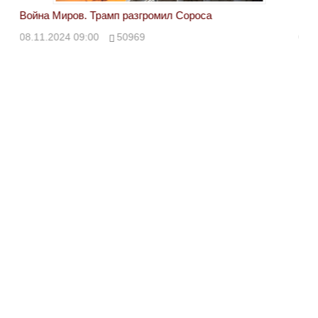
Война Миров. Трамп разгромил Сороса
Вой
08.11.2024 09:00
50969
08.