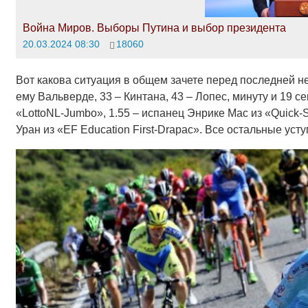
Война Миров. Выборы Путина и выбор президента
20.03.2024 08:30
18060
Вот какова ситуация в общем зачете перед последней н
ему Вальверде, 33 – Кинтана, 43 – Лопес, минуту и 19 с
«LottoNL-Jumbo», 1.55 – испанец Энрике Мас из «Quick-S
Уран из «EF Education First-Drapac». Все остальные уст