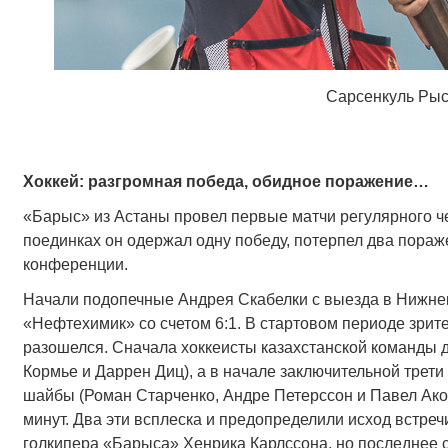
Сарсенкуль Ры
Хоккей: разгромная победа, обидное поражение…
«Барыс» из Астаны провел первые матчи регулярного че
поединках он одержал одну победу, потерпел два пораж
конференции.
Начали подопечные Андрея Скабелки с выезда в Нижнек
«Нефтехимик» со счетом 6:1. В стартовом периоде зрит
разошелся. Сначала хоккеисты казахстанской команды д
Кормье и Даррен Диц), а в начале заключительной тре
шайбы (Роман Старченко, Андре Петерссон и Павел Акол
минут. Два эти всплеска и предопределили исход встреч
голкипера «Барыса» Хенрика Карлссона, но последнее с