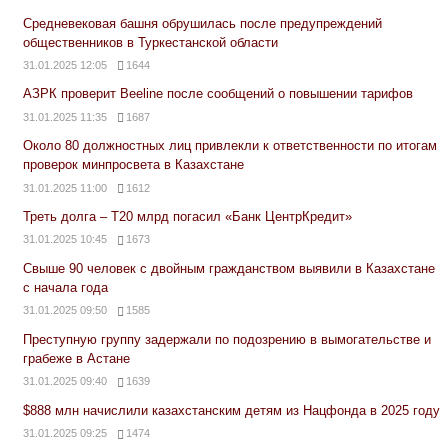
Средневековая башня обрушилась после предупреждений
общественников в Туркестанской области
31.01.2025 12:05
1644
АЗРК проверит Beeline после сообщений о повышении тарифов
31.01.2025 11:35
1687
Около 80 должностных лиц привлекли к ответственности по итогам
проверок минпросвета в Казахстане
31.01.2025 11:00
1612
Треть долга – Т20 млрд погасил «Банк ЦентрКредит»
31.01.2025 10:45
1673
Свыше 90 человек с двойным гражданством выявили в Казахстане
с начала года
31.01.2025 09:50
1585
Преступную группу задержали по подозрению в вымогательстве и
грабеже в Астане
31.01.2025 09:40
1639
$888 млн начислили казахстанским детям из Нацфонда в 2025 году
31.01.2025 09:25
1474