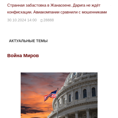
Странная забастовка в Жанаозене. Дарига не ждёт
«Но
конфискации. Авиакомпании сравнили с мошенниками
29.
30.10.2024 14:00
28888
АКТУАЛЬНЫЕ ТЕМЫ
Война Миров
Во