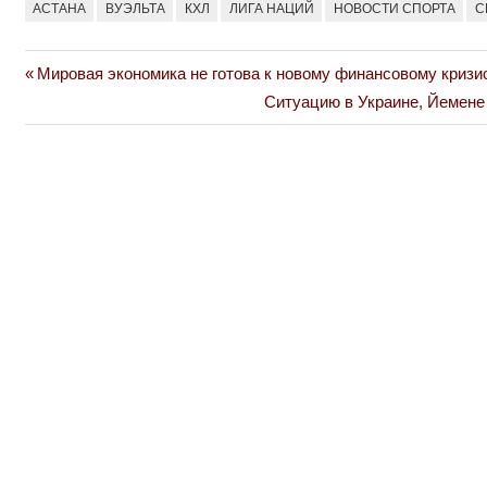
АСТАНА
ВУЭЛЬТА
КХЛ
ЛИГА НАЦИЙ
НОВОСТИ СПОРТА
С
Previous
Мировая экономика не готова к новому финансовому кризис
Навигация
Post:
Next
Ситуацию в Украине, Йемене
по
Post:
записям