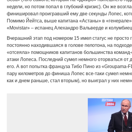
недели, но потом попал в глубокий кризис). Он же воз
финишировал проигравший ему две секунды Лопес, кото
Помимо Йейтса, выше капитана «Астаны» в «генерале»
«Movistar» – испанец Алехандро Вальверде и колумбиец
Вчерашний этап под номером 15 имел статус не просто г
постоянно находившаяся в голове пелотона, на подход
«отсеяла» помощников капитанов большинства команд-
атаки Лопеса. Последний сумел немного оторваться от д
его. А вот попытка француза Тибо Пино из «Groupama-FD
пару километров до финиша Лопес все-таки сумел немног
как и днем раньше, стал вторым), но выиграл у них немн