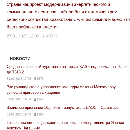
страны нацпроект модернизации энергетического и
коммунального секторов». «Если бы я стал министром
сельского хозяйства Казахстана…». «Там фамилии всех, кто
был приближен к власти»
27.01.2025 12:00
40536
НОВОСТИ
Средневзвешенный курс тенге на торгах KASE подорожал на Т0,99
до Т518,2
31.01.2025 17:25
1575
Экс-руководителю управления культуры Астаны Мажагулову
вынесли приговор за хищение
31.01.2025 16:54
1642
Взаимное признание ЭЦП хотят запустить в ЕАЭС – Сагинтаев
31.01.2025 16:42
1590
Токаев принял специального советника премьер-министра Японии
Акихису Нагашиму