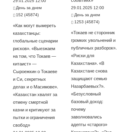
событиях»
29.01.2025 12:00
День за днем
29.01.2025 12:00
152 (45874)
День за днем
1253 (45874)
«Как могут вымереть
«Токаев не сторонник
казахстанцы:
громких увольнений и
глобальные сценарии
публичных разборок».
рисков». «Выезжаем
«Риски для
на том, что Токаев —
Казахстана». «В
китаист» —
Казахстане снова
Сыроежкин о Токаеве
защищают семью
и Си, секретных
Назарбаевых?».
делах и о Масимове».
«Безусловный
«Казахстан хвалят за
базовый доход:
отмену смертной
почему
казни и критикуют за
заволновались
пытки и ограничения
адепты «старого»
свобод»