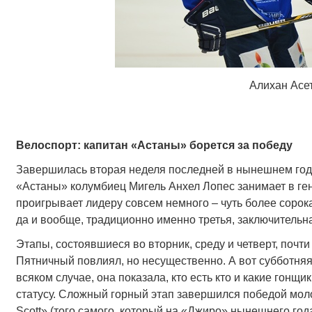
Алихан Асе
Велоспорт: капитан «Астаны» борется за победу
Завершилась вторая неделя последней в нынешнем год
«Астаны» колумбиец Мигель Анхел Лопес занимает в ге
проигрывает лидеру совсем немного – чуть более сорока
да и вообще, традиционно именно третья, заключительн
Этапы, состоявшиеся во вторник, среду и четверт, почт
Пятничный повлиял, но несущественно. А вот субботняя
всяком случае, она показала, кто есть кто и какие гонщ
статусу. Сложный горный этап завершился победой моло
Scott» (того самого, который на «Джиро» нынешнего го