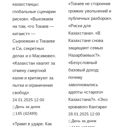
«Токаев не сторонник
казахстанцы:
громких увольнений и
глобальные сценарии
публичных разборок».
рисков». «Выезжаем
«Риски для
на том, что Токаев —
Казахстана». «В
китаист» —
Казахстане снова
Сыроежкин о Токаеве
защищают семью
и Си, секретных
Назарбаевых?».
делах и о Масимове».
«Безусловный
«Казахстан хвалят за
базовый доход:
отмену смертной
почему
казни и критикуют за
заволновались
пытки и ограничения
адепты «старого»
свобод»
Казахстана?». «Эхо
24.01.2025 12:00
День за днем
кровавого Кантара»
145 (42489)
28.01.2025 12:00
День за днем
«Трамп в ударе. Как