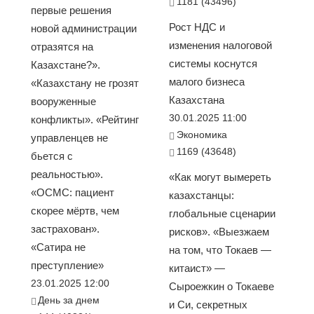
1181 (43496)
первые решения
Рост НДС и
новой администрации
изменения налоговой
отразятся на
системы коснутся
Казахстане?».
малого бизнеса
«Казахстану не грозят
Казахстана
вооруженные
30.01.2025 11:00
конфликты». «Рейтинг
Экономика
управленцев не
1169 (43648)
бьется с
реальностью».
«Как могут вымереть
«ОСМС: пациент
казахстанцы:
скорее мёртв, чем
глобальные сценарии
застрахован».
рисков». «Выезжаем
«Сатира не
на том, что Токаев —
преступление»
китаист» —
23.01.2025 12:00
Сыроежкин о Токаеве
День за днем
и Си, секретных