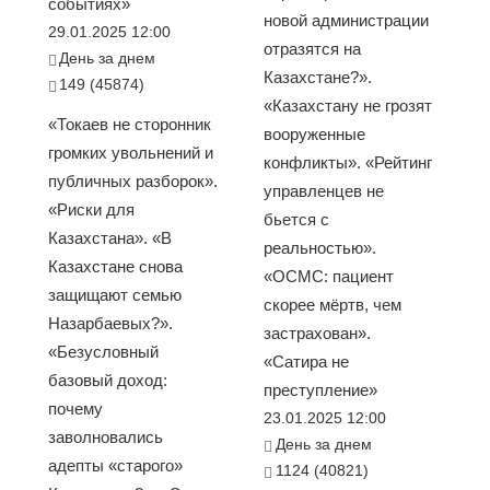
событиях»
новой администрации
29.01.2025 12:00
отразятся на
День за днем
Казахстане?».
149 (45874)
«Казахстану не грозят
«Токаев не сторонник
вооруженные
громких увольнений и
конфликты». «Рейтинг
публичных разборок».
управленцев не
«Риски для
бьется с
Казахстана». «В
реальностью».
Казахстане снова
«ОСМС: пациент
защищают семью
скорее мёртв, чем
Назарбаевых?».
застрахован».
«Безусловный
«Сатира не
базовый доход:
преступление»
почему
23.01.2025 12:00
заволновались
День за днем
адепты «старого»
1124 (40821)