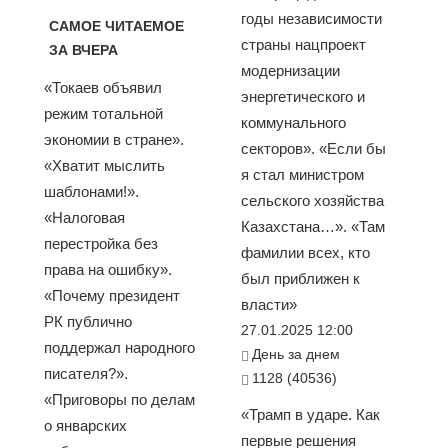
годы независимости
САМОЕ ЧИТАЕМОЕ
страны нацпроект
ЗА ВЧЕРА
модернизации
«Токаев объявил
энергетического и
режим тотальной
коммунального
экономии в стране».
секторов». «Если бы
«Хватит мыслить
я стал министром
шаблонами!».
сельского хозяйства
«Налоговая
Казахстана…». «Там
перестройка без
фамилии всех, кто
права на ошибку».
был приближен к
«Почему президент
власти»
РК публично
27.01.2025 12:00
поддержал народного
День за днем
писателя?».
1128 (40536)
«Приговоры по делам
«Трамп в ударе. Как
о январских
первые решения