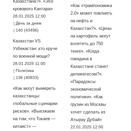
Казахстана?». «Эхо
«Как «трампономика
кровавого Кантара»
2.0» может повлиять
28.01.2025 12:00
на нефть и
День за днем
Казахстан?». «Цены
140 (43496)
на картофель могут
Казахстан VS
взлететь до 750
Узбекистан: кто круче
тенге». «Когда
по военной мощи?
говядина в
28.01.2025 11:00
Казахстане станет
Политика
деликатесом?».
136 (40833)
«Парадоксы
«Как могут вымереть
экономической
казахстанцы:
политики». «Как
глобальные сценарии
грузин из Москвы
рисков». «Выезжаем
хочет сделать из
на том, что Токаев —
Атырау Дубай»
китаист» —
22.01.2025 12:00