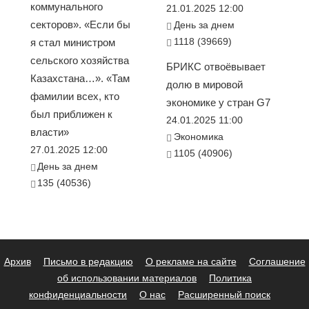
коммунального
21.01.2025 12:00
секторов». «Если бы
День за днем
1118 (39669)
я стал министром
сельского хозяйства
БРИКС отвоёвывает
Казахстана…». «Там
долю в мировой
фамилии всех, кто
экономике у стран G7
был приближен к
24.01.2025 11:00
власти»
Экономика
27.01.2025 12:00
1105 (40906)
День за днем
135 (40536)
Архив
Письмо в редакцию
О рекламе на сайте
Соглашение
об использовании материалов
Политика
конфиденциальности
О нас
Расширенный поиск