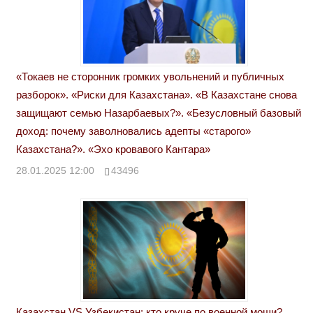
«Токаев не сторонник громких увольнений и публичных
разборок». «Риски для Казахстана». «В Казахстане снова
защищают семью Назарбаевых?». «Безусловный базовый
доход: почему заволновались адепты «старого»
Казахстана?». «Эхо кровавого Кантара»
28.01.2025 12:00
43496
Казахстан VS Узбекистан: кто круче по военной мощи?