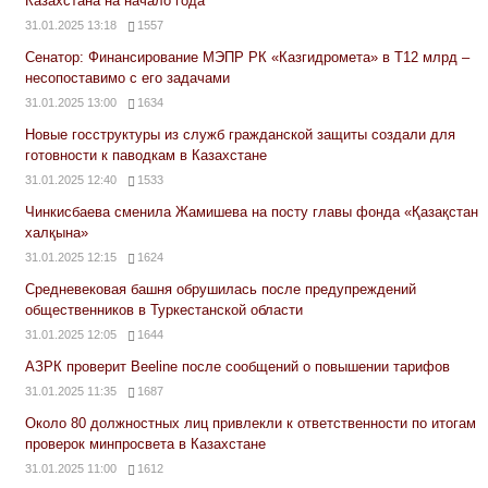
Казахстана на начало года
31.01.2025 13:18
1557
Сенатор: Финансирование МЭПР РК «Казгидромета» в Т12 млрд –
несопоставимо с его задачами
31.01.2025 13:00
1634
Новые госструктуры из служб гражданской защиты создали для
готовности к паводкам в Казахстане
31.01.2025 12:40
1533
Чинкисбаева сменила Жамишева на посту главы фонда «Қазақстан
халқына»
31.01.2025 12:15
1624
Средневековая башня обрушилась после предупреждений
общественников в Туркестанской области
31.01.2025 12:05
1644
АЗРК проверит Beeline после сообщений о повышении тарифов
31.01.2025 11:35
1687
Около 80 должностных лиц привлекли к ответственности по итогам
проверок минпросвета в Казахстане
31.01.2025 11:00
1612