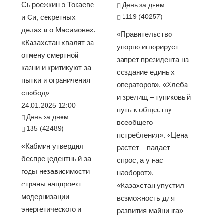
Сыроежкин о Токаеве
День за днем
1119 (40257)
и Си, секретных
делах и о Масимове».
«Правительство
«Казахстан хвалят за
упорно игнорирует
отмену смертной
запрет президента на
казни и критикуют за
создание единых
пытки и ограничения
операторов». «Хлеба
свобод»
и зрелищ – тупиковый
24.01.2025 12:00
путь к обществу
День за днем
всеобщего
135 (42489)
потребления». «Цена
«Кабмин утвердил
растет – падает
беспрецедентный за
спрос, а у нас
годы независимости
наоборот».
страны нацпроект
«Казахстан упустил
модернизации
возможность для
энергетического и
развития майнинга»