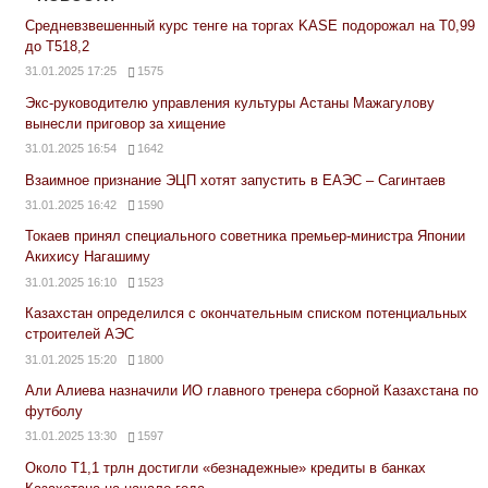
Средневзвешенный курс тенге на торгах KASE подорожал на Т0,99
до Т518,2
31.01.2025 17:25
1575
Экс-руководителю управления культуры Астаны Мажагулову
вынесли приговор за хищение
31.01.2025 16:54
1642
Взаимное признание ЭЦП хотят запустить в ЕАЭС – Сагинтаев
31.01.2025 16:42
1590
Токаев принял специального советника премьер-министра Японии
Акихису Нагашиму
31.01.2025 16:10
1523
Казахстан определился с окончательным списком потенциальных
строителей АЭС
31.01.2025 15:20
1800
Али Алиева назначили ИО главного тренера сборной Казахстана по
футболу
31.01.2025 13:30
1597
Около Т1,1 трлн достигли «безнадежные» кредиты в банках