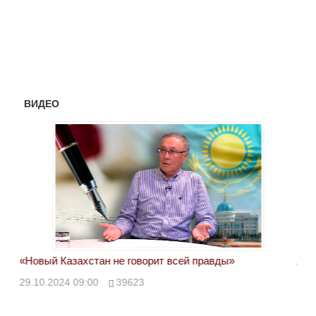
ВИДЕО
«Новый Казахстан не говорит всей правды»
Лон
ми
29.10.2024 09:00
39623
28.