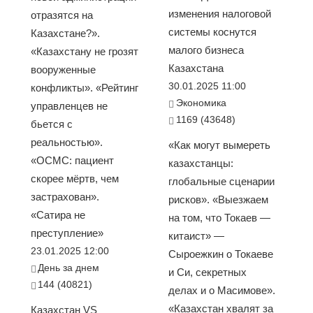
изменения налоговой
отразятся на
системы коснутся
Казахстане?».
малого бизнеса
«Казахстану не грозят
Казахстана
вооруженные
30.01.2025 11:00
конфликты». «Рейтинг
Экономика
управленцев не
1169 (43648)
бьется с
реальностью».
«Как могут вымереть
«ОСМС: пациент
казахстанцы:
скорее мёртв, чем
глобальные сценарии
застрахован».
рисков». «Выезжаем
«Сатира не
на том, что Токаев —
преступление»
китаист» —
23.01.2025 12:00
Сыроежкин о Токаеве
День за днем
и Си, секретных
144 (40821)
делах и о Масимове».
«Казахстан хвалят за
Казахстан VS