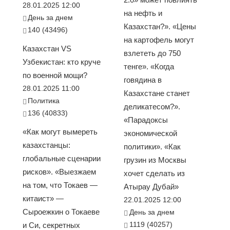
28.01.2025 12:00
на нефть и
День за днем
Казахстан?». «Цены
140 (43496)
на картофель могут
Казахстан VS
взлететь до 750
Узбекистан: кто круче
тенге». «Когда
по военной мощи?
говядина в
28.01.2025 11:00
Казахстане станет
Политика
деликатесом?».
136 (40833)
«Парадоксы
«Как могут вымереть
экономической
казахстанцы:
политики». «Как
глобальные сценарии
грузин из Москвы
рисков». «Выезжаем
хочет сделать из
на том, что Токаев —
Атырау Дубай»
китаист» —
22.01.2025 12:00
Сыроежкин о Токаеве
День за днем
1119 (40257)
и Си, секретных