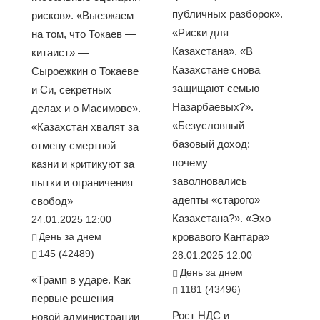
публичных разборок».
рисков». «Выезжаем
«Риски для
на том, что Токаев —
Казахстана». «В
китаист» —
Казахстане снова
Сыроежкин о Токаеве
защищают семью
и Си, секретных
Назарбаевых?».
делах и о Масимове».
«Безусловный
«Казахстан хвалят за
базовый доход:
отмену смертной
почему
казни и критикуют за
заволновались
пытки и ограничения
адепты «старого»
свобод»
Казахстана?». «Эхо
24.01.2025 12:00
День за днем
кровавого Кантара»
145 (42489)
28.01.2025 12:00
День за днем
«Трамп в ударе. Как
1181 (43496)
первые решения
Рост НДС и
новой администрации