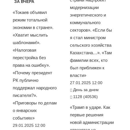
ЗА ВЧЕРА
модернизации
«Токаев объявил
энергетического и
режим тотальной
коммунального
экономии в стране».
секторов». «Если бы
«Хватит мыслить
я стал министром
шаблонами!».
сельского хозяйства
«Налоговая
Казахстана…». «Там
перестройка без
фамилии всех, кто
права на ошибку».
был приближен к
«Почему президент
власти»
РК публично
27.01.2025 12:00
поддержал народного
День за днем
писателя?».
1128 (40536)
«Приговоры по делам
«Трамп в ударе. Как
о январских
первые решения
событиях»
новой администрации
29.01.2025 12:00
отразятся на