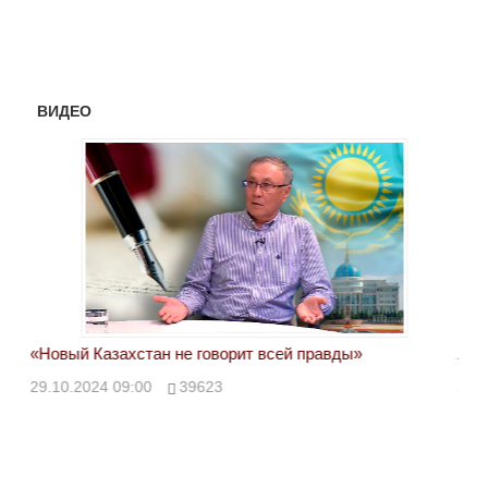
ВИДЕО
«Новый Казахстан не говорит всей правды»
Лон
ми
29.10.2024 09:00
39623
28.