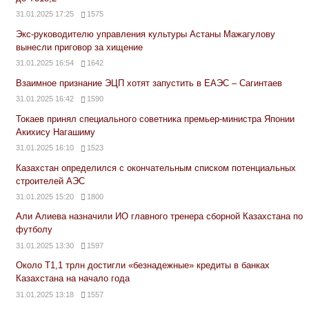
31.01.2025 17:25
1575
Экс-руководителю управления культуры Астаны Мажагулову
вынесли приговор за хищение
31.01.2025 16:54
1642
Взаимное признание ЭЦП хотят запустить в ЕАЭС – Сагинтаев
31.01.2025 16:42
1590
Токаев принял специального советника премьер-министра Японии
Акихису Нагашиму
31.01.2025 16:10
1523
Казахстан определился с окончательным списком потенциальных
строителей АЭС
31.01.2025 15:20
1800
Али Алиева назначили ИО главного тренера сборной Казахстана по
футболу
31.01.2025 13:30
1597
Около Т1,1 трлн достигли «безнадежные» кредиты в банках
Казахстана на начало года
31.01.2025 13:18
1557