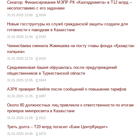
Сенатор: Финансирование МЭПР РК «Казгидромета» в Т12 млрд –
несопоставимо с его задачами
31.01.2025 13:00
1634
Новые госструктуры из служб гражданской защиты создали для
готовности к паводкам в Казахстане
31.01.2025 12:40
1533
Чинкисбаева сменила Жамишева на посту главы фонда «Қазақстан
халқына»
31.01.2025 12:15
1624
Средневековая башня обрушилась после предупреждений
общественников в Туркестанской области
31.01.2025 12:05
1644
АЗРК проверит Beeline после сообщений о повышении тарифов
31.01.2025 11:35
1687
Около 80 должностных лиц привлекли к ответственности по итогам
проверок минпросвета в Казахстане
31.01.2025 11:00
1612
Треть долга – Т20 млрд погасил «Банк ЦентрКредит»
31.01.2025 10:45
1673