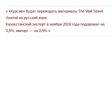
Previous
«Курсив» будет переводить материалы The Wall Street
Навигация
Post:
Journal на русский язык
по
Next
Казахстанский экспорт в ноябре 2018 года подорожал на
Post:
3,5%, импорт — на 0,9%
записям