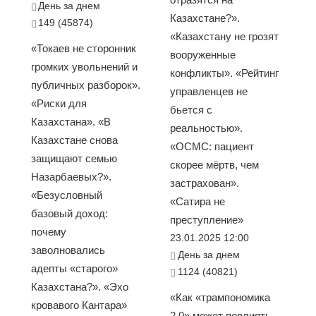
День за днем
Казахстане?».
149 (45874)
«Казахстану не грозят
«Токаев не сторонник
вооруженные
громких увольнений и
конфликты». «Рейтинг
публичных разборок».
управленцев не
«Риски для
бьется с
Казахстана». «В
реальностью».
Казахстане снова
«ОСМС: пациент
защищают семью
скорее мёртв, чем
Назарбаевых?».
застрахован».
«Безусловный
«Сатира не
базовый доход:
преступление»
почему
23.01.2025 12:00
заволновались
День за днем
адепты «старого»
1124 (40821)
Казахстана?». «Эхо
«Как «трампономика
кровавого Кантара»
2.0» может повлиять