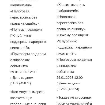
«Хватит мыслить
шаблонами!».
шаблонами!».
«Налоговая
«Налоговая
перестройка без
перестройка без
права на ошибку».
права на ошибку».
«Почему президент
«Почему президент
РК публично
РК публично
поддержал народного
поддержал народного
писателя?».
писателя?».
«Приговоры по делам
«Приговоры по делам
о январских
о январских
событиях»
событиях»
29.01.2025 12:00
День за днем
29.01.2025 12:00
152 (45874)
День за днем
1253 (45874)
«Как могут вымереть
«Токаев не сторонник
казахстанцы:
громких увольнений и
глобальные сценарии