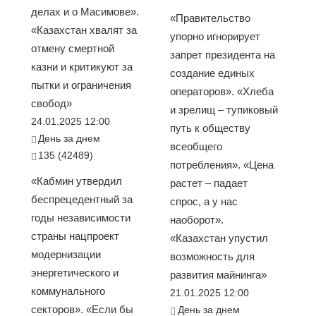
делах и о Масимове».
«Правительство
«Казахстан хвалят за
упорно игнорирует
отмену смертной
запрет президента на
казни и критикуют за
создание единых
пытки и ограничения
операторов». «Хлеба
свобод»
и зрелищ – тупиковый
24.01.2025 12:00
путь к обществу
День за днем
всеобщего
135 (42489)
потребления». «Цена
«Кабмин утвердил
растет – падает
беспрецедентный за
спрос, а у нас
годы независимости
наоборот».
страны нацпроект
«Казахстан упустил
модернизации
возможность для
энергетического и
развития майнинга»
коммунального
21.01.2025 12:00
секторов». «Если бы
День за днем