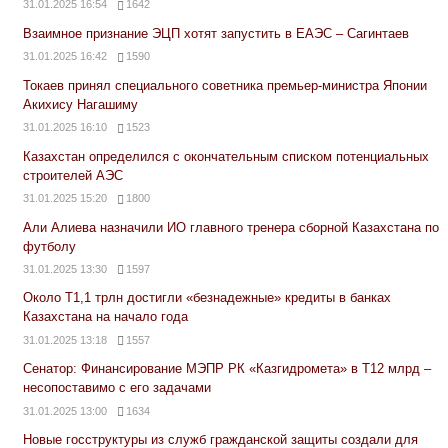
31.01.2025 16:54
1642
Взаимное признание ЭЦП хотят запустить в ЕАЭС – Сагинтаев
31.01.2025 16:42
1590
Токаев принял специального советника премьер-министра Японии
Акихису Нагашиму
31.01.2025 16:10
1523
Казахстан определился с окончательным списком потенциальных
строителей АЭС
31.01.2025 15:20
1800
Али Алиева назначили ИО главного тренера сборной Казахстана по
футболу
31.01.2025 13:30
1597
Около Т1,1 трлн достигли «безнадежные» кредиты в банках
Казахстана на начало года
31.01.2025 13:18
1557
Сенатор: Финансирование МЭПР РК «Казгидромета» в Т12 млрд –
несопоставимо с его задачами
31.01.2025 13:00
1634
Новые госструктуры из служб гражданской защиты создали для