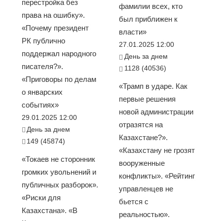
перестройка без
фамилии всех, кто
права на ошибку».
был приближен к
«Почему президент
власти»
РК публично
27.01.2025 12:00
поддержал народного
День за днем
писателя?».
1128 (40536)
«Приговоры по делам
«Трамп в ударе. Как
о январских
первые решения
событиях»
новой администрации
29.01.2025 12:00
отразятся на
День за днем
Казахстане?».
149 (45874)
«Казахстану не грозят
«Токаев не сторонник
вооруженные
громких увольнений и
конфликты». «Рейтинг
публичных разборок».
управленцев не
«Риски для
бьется с
Казахстана». «В
реальностью».