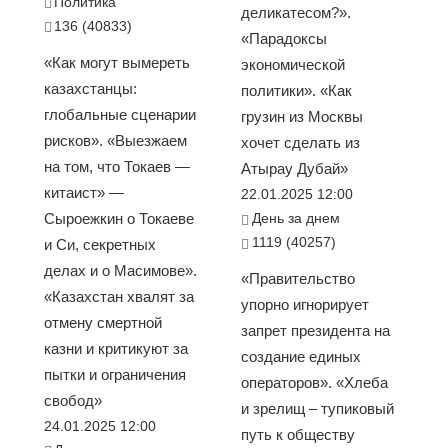
Политика
деликатесом?».
136 (40833)
«Парадоксы
«Как могут вымереть
экономической
казахстанцы:
политики». «Как
глобальные сценарии
грузин из Москвы
рисков». «Выезжаем
хочет сделать из
на том, что Токаев —
Атырау Дубай»
китаист» —
22.01.2025 12:00
Сыроежкин о Токаеве
День за днем
1119 (40257)
и Си, секретных
делах и о Масимове».
«Правительство
«Казахстан хвалят за
упорно игнорирует
отмену смертной
запрет президента на
казни и критикуют за
создание единых
пытки и ограничения
операторов». «Хлеба
свобод»
и зрелищ – тупиковый
24.01.2025 12:00
путь к обществу