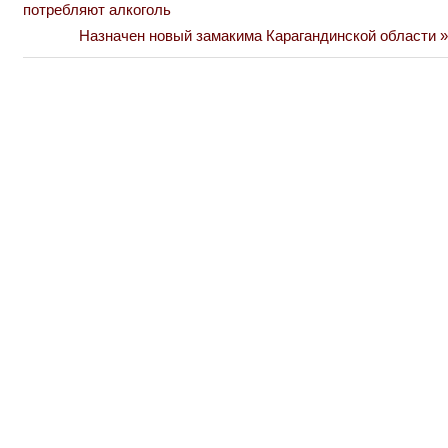
Post:
потребляют алкоголь
по
Next
Назначен новый замакима Карагандинской области
Post:
записям