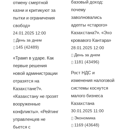
базовый доход:
отмену смертной
почему
казни и критикуют за
заволновались
пытки и ограничения
адепты «старого»
свобод»
Казахстана?». «Эхо
24.01.2025 12:00
День за днем
кровавого Кантара»
145 (42489)
28.01.2025 12:00
День за днем
«Трамп в ударе. Как
1181 (43496)
первые решения
Рост НДС и
новой администрации
изменения налоговой
отразятся на
системы коснутся
Казахстане?».
малого бизнеса
«Казахстану не грозят
Казахстана
вооруженные
30.01.2025 11:00
конфликты». «Рейтинг
Экономика
управленцев не
1169 (43648)
бьется с