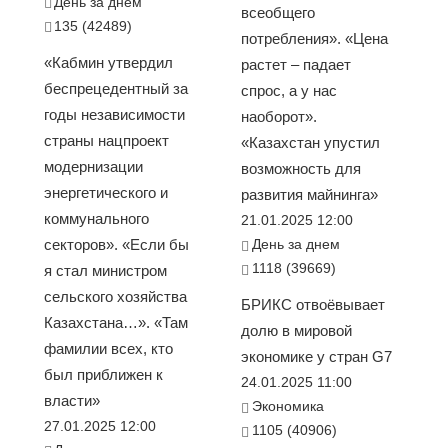
День за днем
всеобщего
135 (42489)
потребления». «Цена
«Кабмин утвердил
растет – падает
беспрецедентный за
спрос, а у нас
годы независимости
наоборот».
страны нацпроект
«Казахстан упустил
модернизации
возможность для
энергетического и
развития майнинга»
коммунального
21.01.2025 12:00
секторов». «Если бы
День за днем
1118 (39669)
я стал министром
сельского хозяйства
БРИКС отвоёвывает
Казахстана…». «Там
долю в мировой
фамилии всех, кто
экономике у стран G7
был приближен к
24.01.2025 11:00
власти»
Экономика
27.01.2025 12:00
1105 (40906)