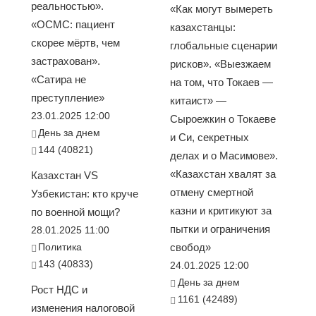
реальностью».
«Как могут вымереть
«ОСМС: пациент
казахстанцы:
скорее мёртв, чем
глобальные сценарии
застрахован».
рисков». «Выезжаем
«Сатира не
на том, что Токаев —
преступление»
китаист» —
23.01.2025 12:00
Сыроежкин о Токаеве
День за днем
и Си, секретных
144 (40821)
делах и о Масимове».
«Казахстан хвалят за
Казахстан VS
отмену смертной
Узбекистан: кто круче
казни и критикуют за
по военной мощи?
пытки и ограничения
28.01.2025 11:00
Политика
свобод»
143 (40833)
24.01.2025 12:00
День за днем
Рост НДС и
1161 (42489)
изменения налоговой