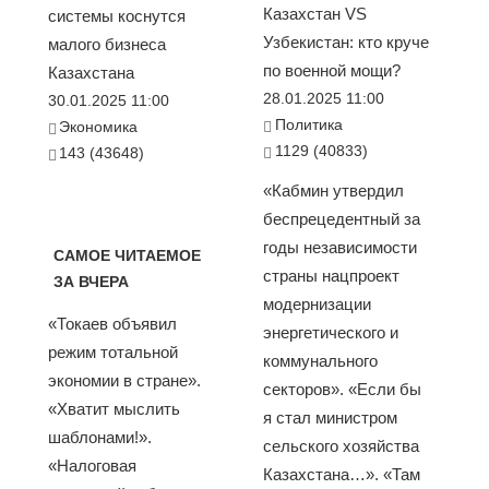
Казахстан VS
системы коснутся
Узбекистан: кто круче
малого бизнеса
по военной мощи?
Казахстана
28.01.2025 11:00
30.01.2025 11:00
Политика
Экономика
1129 (40833)
143 (43648)
«Кабмин утвердил
беспрецедентный за
годы независимости
САМОЕ ЧИТАЕМОЕ
страны нацпроект
ЗА ВЧЕРА
модернизации
«Токаев объявил
энергетического и
режим тотальной
коммунального
экономии в стране».
секторов». «Если бы
«Хватит мыслить
я стал министром
шаблонами!».
сельского хозяйства
«Налоговая
Казахстана…». «Там