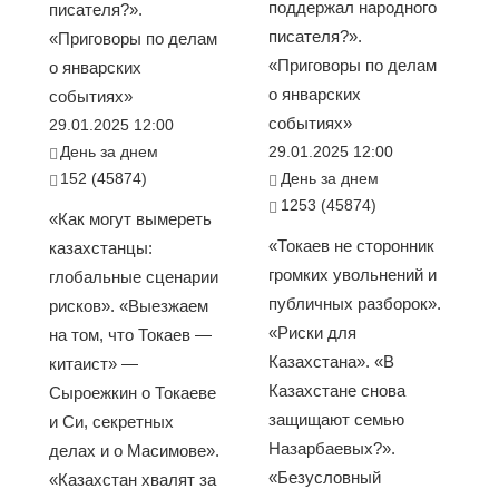
поддержал народного
писателя?».
писателя?».
«Приговоры по делам
«Приговоры по делам
о январских
о январских
событиях»
событиях»
29.01.2025 12:00
День за днем
29.01.2025 12:00
152 (45874)
День за днем
1253 (45874)
«Как могут вымереть
«Токаев не сторонник
казахстанцы:
громких увольнений и
глобальные сценарии
публичных разборок».
рисков». «Выезжаем
«Риски для
на том, что Токаев —
Казахстана». «В
китаист» —
Казахстане снова
Сыроежкин о Токаеве
защищают семью
и Си, секретных
Назарбаевых?».
делах и о Масимове».
«Безусловный
«Казахстан хвалят за