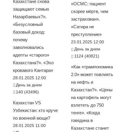
Казахстане снова
«ОСМС: пациент
защищают семью
скорее мёртв, чем
Назарбаевых?».
застрахован».
«Безусловный
«Сатира не
базовый доход:
преступление»
почему
23.01.2025 12:00
заволновались
День за днем
адепты «старого»
1124 (40821)
Казахстана?». «Эхо
«Как «трампономика
кровавого Кантара»
2.0» может повлиять
28.01.2025 12:00
на нефть и
День за днем
Казахстан?». «Цены
140 (43496)
на картофель могут
Казахстан VS
взлететь до 750
Узбекистан: кто круче
тенге». «Когда
по военной мощи?
говядина в
28.01.2025 11:00
Казахстане станет