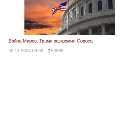
Война Миров. Трамп разгромил Сороса
Вой
08.11.2024 09:00
50969
08.