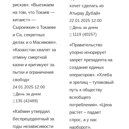
рисков». «Выезжаем
хочет сделать из
на том, что Токаев —
Атырау Дубай»
китаист» —
22.01.2025 12:00
Сыроежкин о Токаеве
День за днем
1119 (40257)
и Си, секретных
делах и о Масимове».
«Правительство
«Казахстан хвалят за
упорно игнорирует
отмену смертной
запрет президента на
казни и критикуют за
создание единых
пытки и ограничения
операторов». «Хлеба
свобод»
и зрелищ – тупиковый
24.01.2025 12:00
путь к обществу
День за днем
всеобщего
135 (42489)
потребления». «Цена
«Кабмин утвердил
растет – падает
беспрецедентный за
спрос, а у нас
годы независимости
наоборот».