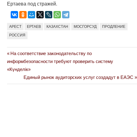
Ертаева под стражей.
АРЕСТ
ЕРТАЕВ
КАЗАХСТАН
МОСГОРСУД
ПРОДЛЕНИЕ
РОССИЯ
Previous
На соответствие законодательству по
Навигация
Post:
информбезопасности требуют проверить систему
по
«Күнделік»
Next
Единый рынок аудиторских услуг создадут в ЕАЭС
записям
Post: