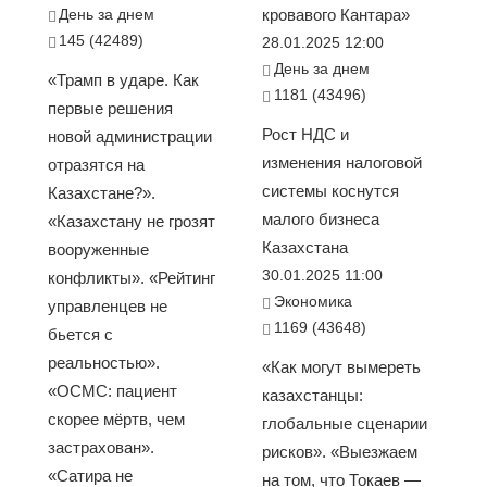
День за днем
кровавого Кантара»
145 (42489)
28.01.2025 12:00
День за днем
«Трамп в ударе. Как
1181 (43496)
первые решения
Рост НДС и
новой администрации
изменения налоговой
отразятся на
системы коснутся
Казахстане?».
малого бизнеса
«Казахстану не грозят
Казахстана
вооруженные
30.01.2025 11:00
конфликты». «Рейтинг
Экономика
управленцев не
1169 (43648)
бьется с
реальностью».
«Как могут вымереть
«ОСМС: пациент
казахстанцы:
скорее мёртв, чем
глобальные сценарии
застрахован».
рисков». «Выезжаем
«Сатира не
на том, что Токаев —