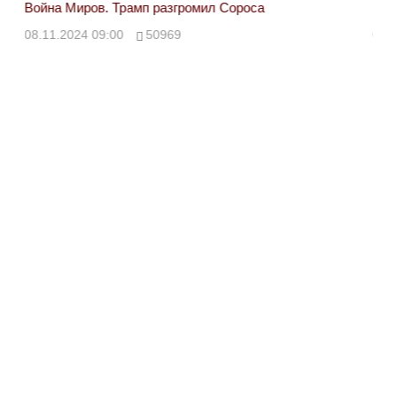
Война Миров. Трамп разгромил Сороса
Вой
08.11.2024 09:00
50969
08.