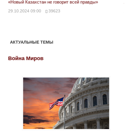
«Новый Казахстан не говорит всей правды»
Лон
ми
29.10.2024 09:00
39623
28.
АКТУАЛЬНЫЕ ТЕМЫ
Война Миров
Во