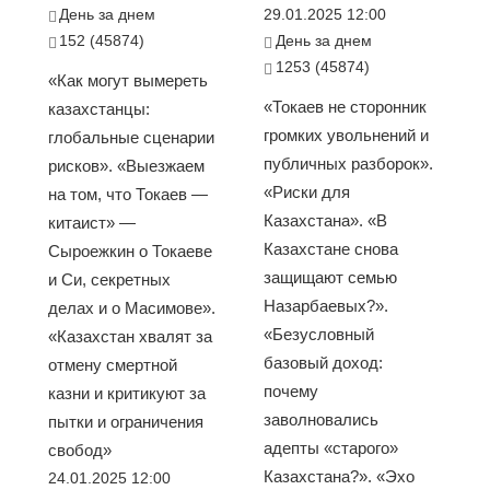
День за днем
29.01.2025 12:00
152 (45874)
День за днем
1253 (45874)
«Как могут вымереть
«Токаев не сторонник
казахстанцы:
громких увольнений и
глобальные сценарии
публичных разборок».
рисков». «Выезжаем
«Риски для
на том, что Токаев —
Казахстана». «В
китаист» —
Казахстане снова
Сыроежкин о Токаеве
защищают семью
и Си, секретных
Назарбаевых?».
делах и о Масимове».
«Безусловный
«Казахстан хвалят за
базовый доход:
отмену смертной
почему
казни и критикуют за
заволновались
пытки и ограничения
адепты «старого»
свобод»
Казахстана?». «Эхо
24.01.2025 12:00