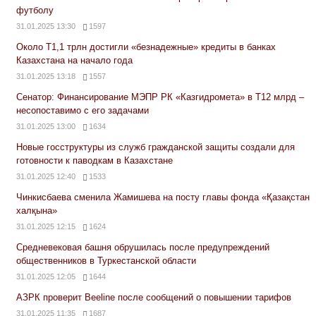
футболу
31.01.2025 13:30
1597
Около Т1,1 трлн достигли «безнадежные» кредиты в банках
Казахстана на начало года
31.01.2025 13:18
1557
Сенатор: Финансирование МЭПР РК «Казгидромета» в Т12 млрд –
несопоставимо с его задачами
31.01.2025 13:00
1634
Новые госструктуры из служб гражданской защиты создали для
готовности к паводкам в Казахстане
31.01.2025 12:40
1533
Чинкисбаева сменила Жамишева на посту главы фонда «Қазақстан
халқына»
31.01.2025 12:15
1624
Средневековая башня обрушилась после предупреждений
общественников в Туркестанской области
31.01.2025 12:05
1644
АЗРК проверит Beeline после сообщений о повышении тарифов
31.01.2025 11:35
1687