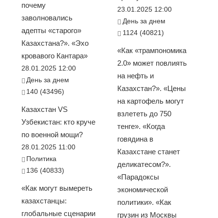
почему
23.01.2025 12:00
заволновались
День за днем
адепты «старого»
1124 (40821)
Казахстана?». «Эхо
«Как «трампономика
кровавого Кантара»
2.0» может повлиять
28.01.2025 12:00
на нефть и
День за днем
Казахстан?». «Цены
140 (43496)
на картофель могут
Казахстан VS
взлететь до 750
Узбекистан: кто круче
тенге». «Когда
по военной мощи?
говядина в
28.01.2025 11:00
Казахстане станет
Политика
деликатесом?».
136 (40833)
«Парадоксы
«Как могут вымереть
экономической
казахстанцы:
политики». «Как
глобальные сценарии
грузин из Москвы