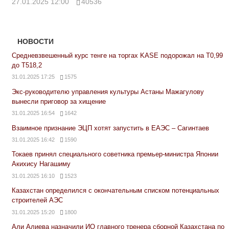
27.01.2025 12:00
40536
НОВОСТИ
Средневзвешенный курс тенге на торгах KASE подорожал на Т0,99
до Т518,2
31.01.2025 17:25
1575
Экс-руководителю управления культуры Астаны Мажагулову
вынесли приговор за хищение
31.01.2025 16:54
1642
Взаимное признание ЭЦП хотят запустить в ЕАЭС – Сагинтаев
31.01.2025 16:42
1590
Токаев принял специального советника премьер-министра Японии
Акихису Нагашиму
31.01.2025 16:10
1523
Казахстан определился с окончательным списком потенциальных
строителей АЭС
31.01.2025 15:20
1800
Али Алиева назначили ИО главного тренера сборной Казахстана по