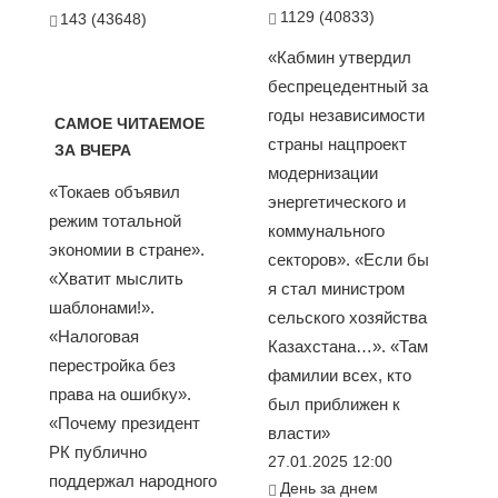
1129 (40833)
143 (43648)
«Кабмин утвердил
беспрецедентный за
годы независимости
САМОЕ ЧИТАЕМОЕ
страны нацпроект
ЗА ВЧЕРА
модернизации
«Токаев объявил
энергетического и
режим тотальной
коммунального
экономии в стране».
секторов». «Если бы
«Хватит мыслить
я стал министром
шаблонами!».
сельского хозяйства
«Налоговая
Казахстана…». «Там
перестройка без
фамилии всех, кто
права на ошибку».
был приближен к
«Почему президент
власти»
РК публично
27.01.2025 12:00
поддержал народного
День за днем