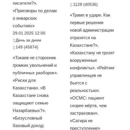
писателя?».
1128 (40536)
«Приговоры по делам
«Трамп в ударе. Как
о январских
первые решения
событиях»
новой администрации
29.01.2025 12:00
отразятся на
День за днем
Казахстане?».
149 (45874)
«Казахстану не грозят
«Токаев не сторонник
вооруженные
громких увольнений и
конфликты». «Рейтинг
публичных разборок».
управленцев не
«Риски для
бьется с
Казахстана». «В
реальностью».
Казахстане снова
«ОСМС: пациент
защищают семью
скорее мёртв, чем
Назарбаевых?».
застрахован».
«Безусловный
«Сатира не
базовый доход:
преступление»