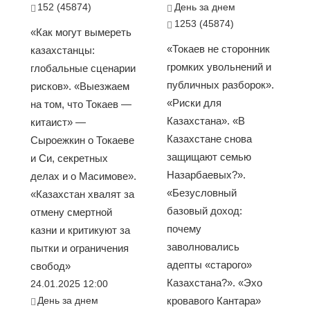
152 (45874)
День за днем
1253 (45874)
«Как могут вымереть
«Токаев не сторонник
казахстанцы:
громких увольнений и
глобальные сценарии
публичных разборок».
рисков». «Выезжаем
«Риски для
на том, что Токаев —
Казахстана». «В
китаист» —
Казахстане снова
Сыроежкин о Токаеве
защищают семью
и Си, секретных
Назарбаевых?».
делах и о Масимове».
«Безусловный
«Казахстан хвалят за
базовый доход:
отмену смертной
почему
казни и критикуют за
заволновались
пытки и ограничения
адепты «старого»
свобод»
Казахстана?». «Эхо
24.01.2025 12:00
День за днем
кровавого Кантара»