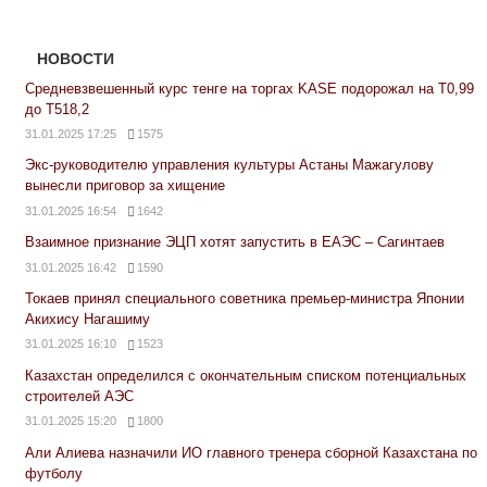
НОВОСТИ
Средневзвешенный курс тенге на торгах KASE подорожал на Т0,99
до Т518,2
31.01.2025 17:25
1575
Экс-руководителю управления культуры Астаны Мажагулову
вынесли приговор за хищение
31.01.2025 16:54
1642
Взаимное признание ЭЦП хотят запустить в ЕАЭС – Сагинтаев
31.01.2025 16:42
1590
Токаев принял специального советника премьер-министра Японии
Акихису Нагашиму
31.01.2025 16:10
1523
Казахстан определился с окончательным списком потенциальных
строителей АЭС
31.01.2025 15:20
1800
Али Алиева назначили ИО главного тренера сборной Казахстана по
футболу