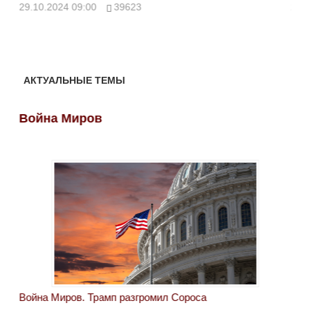
ми
29.10.2024 09:00
39623
28.
АКТУАЛЬНЫЕ ТЕМЫ
Война Миров
Во
Война Миров. Трамп разгромил Сороса
Вой