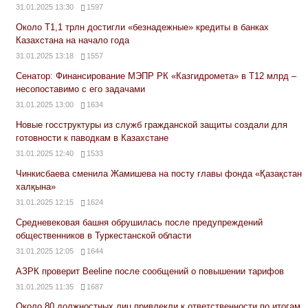
31.01.2025 13:30
1597
Около Т1,1 трлн достигли «безнадежные» кредиты в банках
Казахстана на начало года
31.01.2025 13:18
1557
Сенатор: Финансирование МЭПР РК «Казгидромета» в Т12 млрд –
несопоставимо с его задачами
31.01.2025 13:00
1634
Новые госструктуры из служб гражданской защиты создали для
готовности к паводкам в Казахстане
31.01.2025 12:40
1533
Чинкисбаева сменила Жамишева на посту главы фонда «Қазақстан
халқына»
31.01.2025 12:15
1624
Средневековая башня обрушилась после предупреждений
общественников в Туркестанской области
31.01.2025 12:05
1644
АЗРК проверит Beeline после сообщений о повышении тарифов
31.01.2025 11:35
1687
Около 80 должностных лиц привлекли к ответственности по итогам