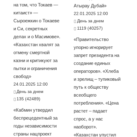
на том, что Токаев —
Атырау Дубай»
китаист» —
22.01.2025 12:00
Сыроежкин о Токаеве
День за днем
1119 (40257)
и Си, секретных
делах и о Масимове».
«Правительство
«Казахстан хвалят за
упорно игнорирует
отмену смертной
запрет президента на
казни и критикуют за
создание единых
пытки и ограничения
операторов». «Хлеба
свобод»
и зрелищ – тупиковый
24.01.2025 12:00
путь к обществу
День за днем
всеобщего
135 (42489)
потребления». «Цена
«Кабмин утвердил
растет – падает
беспрецедентный за
спрос, а у нас
годы независимости
наоборот».
страны нацпроект
«Казахстан упустил