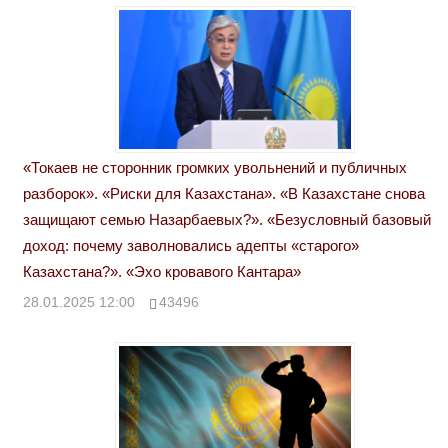
«Токаев не сторонник громких увольнений и публичных
разборок». «Риски для Казахстана». «В Казахстане снова
защищают семью Назарбаевых?». «Безусловный базовый
доход: почему заволновались адепты «старого»
Казахстана?». «Эхо кровавого Кантара»
28.01.2025 12:00
43496