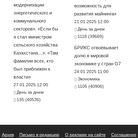
модернизации
возможность для
энергетического и
развития майнинга»
коммунального
21.01.2025 12:00
секторов». «Если бы
День за днем
1118 (39669)
я стал министром
сельского хозяйства
БРИКС отвоёвывает
Казахстана…». «Там
долю в мировой
фамилии всех, кто
экономике у стран G7
был приближен к
24.01.2025 11:00
власти»
Экономика
27.01.2025 12:00
1105 (40906)
День за днем
135 (40536)
Архив
Письмо в редакцию
О рекламе на сайте
Соглашение