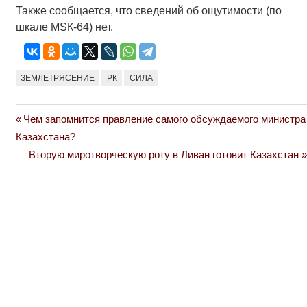
Также сообщается, что сведений об ощутимости (по
шкале МSК-64) нет.
ЗЕМЛЕТРЯСЕНИЕ
РК
СИЛА
Previous
Чем запомнится правление самого обсуждаемого министра
Навигация
Post:
Казахстана?
по
Next
Вторую миротворческую роту в Ливан готовит Казахстан
Post:
записям