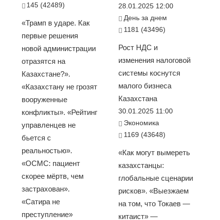
145 (42489)
28.01.2025 12:00
День за днем
«Трамп в ударе. Как
1181 (43496)
первые решения
Рост НДС и
новой администрации
изменения налоговой
отразятся на
системы коснутся
Казахстане?».
малого бизнеса
«Казахстану не грозят
Казахстана
вооруженные
30.01.2025 11:00
конфликты». «Рейтинг
Экономика
управленцев не
1169 (43648)
бьется с
реальностью».
«Как могут вымереть
«ОСМС: пациент
казахстанцы:
скорее мёртв, чем
глобальные сценарии
застрахован».
рисков». «Выезжаем
«Сатира не
на том, что Токаев —
преступление»
китаист» —