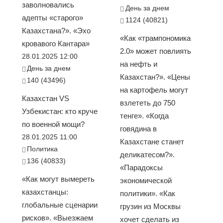
заволновались
День за днем
адепты «старого»
1124 (40821)
Казахстана?». «Эхо
«Как «трампономика
кровавого Кантара»
2.0» может повлиять
28.01.2025 12:00
на нефть и
День за днем
Казахстан?». «Цены
140 (43496)
на картофель могут
Казахстан VS
взлететь до 750
Узбекистан: кто круче
тенге». «Когда
по военной мощи?
говядина в
28.01.2025 11:00
Казахстане станет
Политика
деликатесом?».
136 (40833)
«Парадоксы
«Как могут вымереть
экономической
казахстанцы:
политики». «Как
глобальные сценарии
грузин из Москвы
рисков». «Выезжаем
хочет сделать из