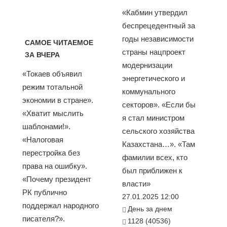
«Кабмин утвердил
беспрецедентный за
годы независимости
САМОЕ ЧИТАЕМОЕ
страны нацпроект
ЗА ВЧЕРА
модернизации
«Токаев объявил
энергетического и
режим тотальной
коммунального
экономии в стране».
секторов». «Если бы
«Хватит мыслить
я стал министром
шаблонами!».
сельского хозяйства
«Налоговая
Казахстана…». «Там
перестройка без
фамилии всех, кто
права на ошибку».
был приближен к
«Почему президент
власти»
РК публично
27.01.2025 12:00
поддержал народного
День за днем
писателя?».
1128 (40536)