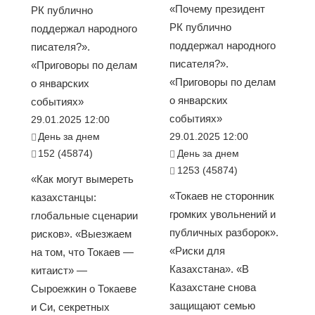
«Почему президент
РК публично
РК публично
поддержал народного
поддержал народного
писателя?».
писателя?».
«Приговоры по делам
«Приговоры по делам
о январских
о январских
событиях»
событиях»
29.01.2025 12:00
День за днем
29.01.2025 12:00
152 (45874)
День за днем
1253 (45874)
«Как могут вымереть
«Токаев не сторонник
казахстанцы:
громких увольнений и
глобальные сценарии
публичных разборок».
рисков». «Выезжаем
«Риски для
на том, что Токаев —
Казахстана». «В
китаист» —
Казахстане снова
Сыроежкин о Токаеве
защищают семью
и Си, секретных