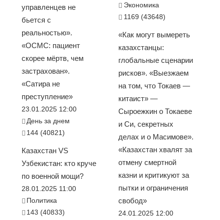
Экономика
управленцев не
1169 (43648)
бьется с
реальностью».
«Как могут вымереть
«ОСМС: пациент
казахстанцы:
скорее мёртв, чем
глобальные сценарии
застрахован».
рисков». «Выезжаем
«Сатира не
на том, что Токаев —
преступление»
китаист» —
23.01.2025 12:00
Сыроежкин о Токаеве
День за днем
и Си, секретных
144 (40821)
делах и о Масимове».
«Казахстан хвалят за
Казахстан VS
отмену смертной
Узбекистан: кто круче
казни и критикуют за
по военной мощи?
пытки и ограничения
28.01.2025 11:00
Политика
свобод»
143 (40833)
24.01.2025 12:00