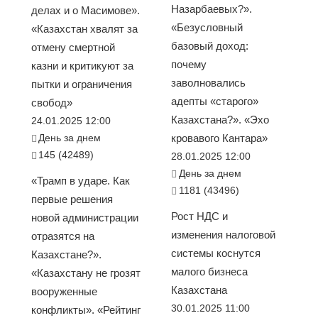
Назарбаевых?».
делах и о Масимове».
«Безусловный
«Казахстан хвалят за
базовый доход:
отмену смертной
почему
казни и критикуют за
заволновались
пытки и ограничения
адепты «старого»
свобод»
Казахстана?». «Эхо
24.01.2025 12:00
День за днем
кровавого Кантара»
145 (42489)
28.01.2025 12:00
День за днем
«Трамп в ударе. Как
1181 (43496)
первые решения
Рост НДС и
новой администрации
изменения налоговой
отразятся на
системы коснутся
Казахстане?».
малого бизнеса
«Казахстану не грозят
Казахстана
вооруженные
30.01.2025 11:00
конфликты». «Рейтинг