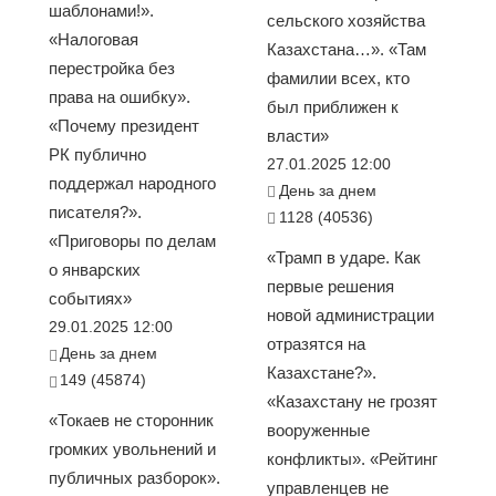
шаблонами!».
сельского хозяйства
«Налоговая
Казахстана…». «Там
перестройка без
фамилии всех, кто
права на ошибку».
был приближен к
«Почему президент
власти»
РК публично
27.01.2025 12:00
поддержал народного
День за днем
писателя?».
1128 (40536)
«Приговоры по делам
«Трамп в ударе. Как
о январских
первые решения
событиях»
новой администрации
29.01.2025 12:00
отразятся на
День за днем
Казахстане?».
149 (45874)
«Казахстану не грозят
«Токаев не сторонник
вооруженные
громких увольнений и
конфликты». «Рейтинг
публичных разборок».
управленцев не