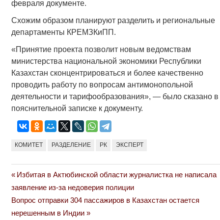
февраля документе.
Схожим образом планируют разделить и региональные
департаменты КРЕМЗКиПП.
«Принятие проекта позволит новым ведомствам
министерства национальной экономики Республики
Казахстан сконцентрироваться и более качественно
проводить работу по вопросам антимонопольной
деятельности и тарифообразования», — было сказано в
пояснительной записке к документу.
КОМИТЕТ
РАЗДЕЛЕНИЕ
РК
ЭКСПЕРТ
Previous
Избитая в Актюбинской области журналистка не написала
Навигация
Post:
заявление из-за недоверия полиции
по
Next
Вопрос отправки 304 пассажиров в Казахстан остается
Post:
нерешенным в Индии
записям