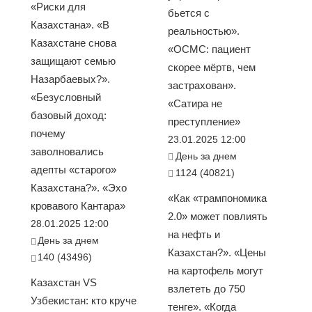
«Риски для
бьется с
Казахстана». «В
реальностью».
Казахстане снова
«ОСМС: пациент
защищают семью
скорее мёртв, чем
Назарбаевых?».
застрахован».
«Безусловный
«Сатира не
базовый доход:
преступление»
почему
23.01.2025 12:00
заволновались
День за днем
адепты «старого»
1124 (40821)
Казахстана?». «Эхо
«Как «трампономика
кровавого Кантара»
2.0» может повлиять
28.01.2025 12:00
на нефть и
День за днем
Казахстан?». «Цены
140 (43496)
на картофель могут
Казахстан VS
взлететь до 750
Узбекистан: кто круче
тенге». «Когда