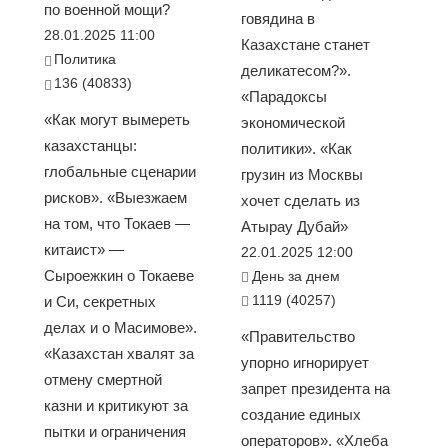
по военной мощи?
говядина в
28.01.2025 11:00
Казахстане станет
Политика
деликатесом?».
136 (40833)
«Парадоксы
«Как могут вымереть
экономической
казахстанцы:
политики». «Как
глобальные сценарии
грузин из Москвы
рисков». «Выезжаем
хочет сделать из
на том, что Токаев —
Атырау Дубай»
китаист» —
22.01.2025 12:00
Сыроежкин о Токаеве
День за днем
1119 (40257)
и Си, секретных
делах и о Масимове».
«Правительство
«Казахстан хвалят за
упорно игнорирует
отмену смертной
запрет президента на
казни и критикуют за
создание единых
пытки и ограничения
операторов». «Хлеба