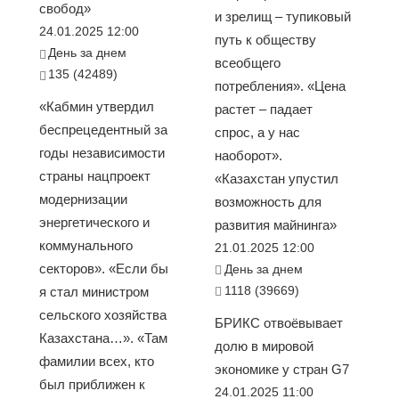
свобод»
и зрелищ – тупиковый
24.01.2025 12:00
путь к обществу
День за днем
всеобщего
135 (42489)
потребления». «Цена
«Кабмин утвердил
растет – падает
беспрецедентный за
спрос, а у нас
годы независимости
наоборот».
страны нацпроект
«Казахстан упустил
модернизации
возможность для
энергетического и
развития майнинга»
коммунального
21.01.2025 12:00
секторов». «Если бы
День за днем
1118 (39669)
я стал министром
сельского хозяйства
БРИКС отвоёвывает
Казахстана…». «Там
долю в мировой
фамилии всех, кто
экономике у стран G7
был приближен к
24.01.2025 11:00