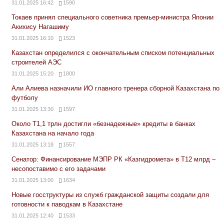
31.01.2025 16:42
1590
Токаев принял специального советника премьер-министра Японии
Акихису Нагашиму
31.01.2025 16:10
1523
Казахстан определился с окончательным списком потенциальных
строителей АЭС
31.01.2025 15:20
1800
Али Алиева назначили ИО главного тренера сборной Казахстана по
футболу
31.01.2025 13:30
1597
Около Т1,1 трлн достигли «безнадежные» кредиты в банках
Казахстана на начало года
31.01.2025 13:18
1557
Сенатор: Финансирование МЭПР РК «Казгидромета» в Т12 млрд –
несопоставимо с его задачами
31.01.2025 13:00
1634
Новые госструктуры из служб гражданской защиты создали для
готовности к паводкам в Казахстане
31.01.2025 12:40
1533