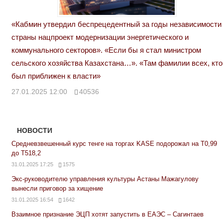
«Кабмин утвердил беспрецедентный за годы независимости
страны нацпроект модернизации энергетического и
коммунального секторов». «Если бы я стал министром
сельского хозяйства Казахстана…». «Там фамилии всех, кто
был приближен к власти»
27.01.2025 12:00
40536
НОВОСТИ
Средневзвешенный курс тенге на торгах KASE подорожал на Т0,99
до Т518,2
31.01.2025 17:25
1575
Экс-руководителю управления культуры Астаны Мажагулову
вынесли приговор за хищение
31.01.2025 16:54
1642
Взаимное признание ЭЦП хотят запустить в ЕАЭС – Сагинтаев