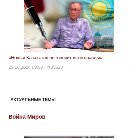
«Новый Казахстан не говорит всей правды»
Лон
ми
29.10.2024 09:00
39623
28.
АКТУАЛЬНЫЕ ТЕМЫ
Война Миров
Во