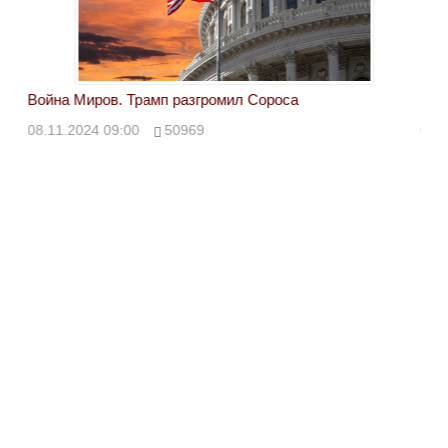
Война Миров. Трамп разгромил Сороса
Вой
08.11.2024 09:00
50969
08.