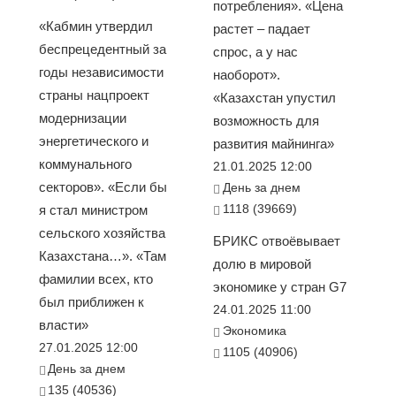
потребления». «Цена
«Кабмин утвердил
растет – падает
беспрецедентный за
спрос, а у нас
годы независимости
наоборот».
страны нацпроект
«Казахстан упустил
модернизации
возможность для
энергетического и
развития майнинга»
коммунального
21.01.2025 12:00
секторов». «Если бы
День за днем
1118 (39669)
я стал министром
сельского хозяйства
БРИКС отвоёвывает
Казахстана…». «Там
долю в мировой
фамилии всех, кто
экономике у стран G7
был приближен к
24.01.2025 11:00
власти»
Экономика
27.01.2025 12:00
1105 (40906)
День за днем
135 (40536)