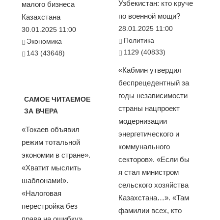
Узбекистан: кто круче
малого бизнеса
по военной мощи?
Казахстана
28.01.2025 11:00
30.01.2025 11:00
Политика
Экономика
1129 (40833)
143 (43648)
«Кабмин утвердил
беспрецедентный за
годы независимости
САМОЕ ЧИТАЕМОЕ
страны нацпроект
ЗА ВЧЕРА
модернизации
«Токаев объявил
энергетического и
режим тотальной
коммунального
экономии в стране».
секторов». «Если бы
«Хватит мыслить
я стал министром
шаблонами!».
сельского хозяйства
«Налоговая
Казахстана…». «Там
перестройка без
фамилии всех, кто
права на ошибку».