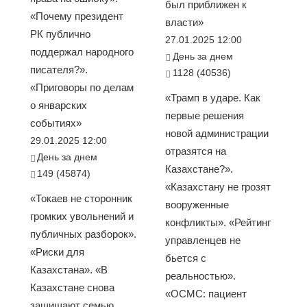
был приближен к
«Почему президент
власти»
РК публично
27.01.2025 12:00
поддержал народного
День за днем
писателя?».
1128 (40536)
«Приговоры по делам
«Трамп в ударе. Как
о январских
первые решения
событиях»
новой администрации
29.01.2025 12:00
отразятся на
День за днем
Казахстане?».
149 (45874)
«Казахстану не грозят
«Токаев не сторонник
вооруженные
громких увольнений и
конфликты». «Рейтинг
публичных разборок».
управленцев не
«Риски для
бьется с
Казахстана». «В
реальностью».
Казахстане снова
«ОСМС: пациент
защищают семью