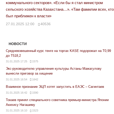
коммунального секторов». «Если бы я стал министром
сельского хозяйства Казахстана…». «Там фамилии всех, кто
был приближен к власти»
27.01.2025 12:00
40536
НОВОСТИ
Средневзвешенный курс тенге на торгах KASE подорожал на Т0,99
до Т518,2
31.01.2025 17:25
1575
Экс-руководителю управления культуры Астаны Мажагулову
вынесли приговор за хищение
31.01.2025 16:54
1642
Взаимное признание ЭЦП хотят запустить в ЕАЭС – Сагинтаев
31.01.2025 16:42
1590
Токаев принял специального советника премьер-министра Японии
Акихису Нагашиму
31.01.2025 16:10
1523