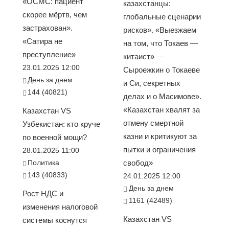
«ОСМС: пациент
казахстанцы:
скорее мёртв, чем
глобальные сценарии
застрахован».
рисков». «Выезжаем
«Сатира не
на том, что Токаев —
преступление»
китаист» —
23.01.2025 12:00
Сыроежкин о Токаеве
День за днем
и Си, секретных
144 (40821)
делах и о Масимове».
«Казахстан хвалят за
Казахстан VS
отмену смертной
Узбекистан: кто круче
казни и критикуют за
по военной мощи?
пытки и ограничения
28.01.2025 11:00
Политика
свобод»
143 (40833)
24.01.2025 12:00
День за днем
Рост НДС и
1161 (42489)
изменения налоговой
Казахстан VS
системы коснутся