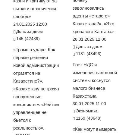
почему
казни и критикуют за
заволновались
пытки и ограничения
адепты «старого»
свобод»
Казахстана?». «Эхо
24.01.2025 12:00
День за днем
кровавого Кантара»
145 (42489)
28.01.2025 12:00
День за днем
«Трамп в ударе. Как
1181 (43496)
первые решения
Рост НДС и
новой администрации
изменения налоговой
отразятся на
системы коснутся
Казахстане?».
малого бизнеса
«Казахстану не грозят
Казахстана
вооруженные
30.01.2025 11:00
конфликты». «Рейтинг
Экономика
управленцев не
1169 (43648)
бьется с
реальностью».
«Как могут вымереть