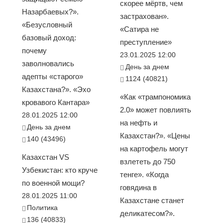
скорее мёртв, чем
Назарбаевых?».
застрахован».
«Безусловный
«Сатира не
базовый доход:
преступление»
почему
23.01.2025 12:00
заволновались
День за днем
адепты «старого»
1124 (40821)
Казахстана?». «Эхо
«Как «трампономика
кровавого Кантара»
2.0» может повлиять
28.01.2025 12:00
на нефть и
День за днем
Казахстан?». «Цены
140 (43496)
на картофель могут
Казахстан VS
взлететь до 750
Узбекистан: кто круче
тенге». «Когда
по военной мощи?
говядина в
28.01.2025 11:00
Казахстане станет
Политика
деликатесом?».
136 (40833)