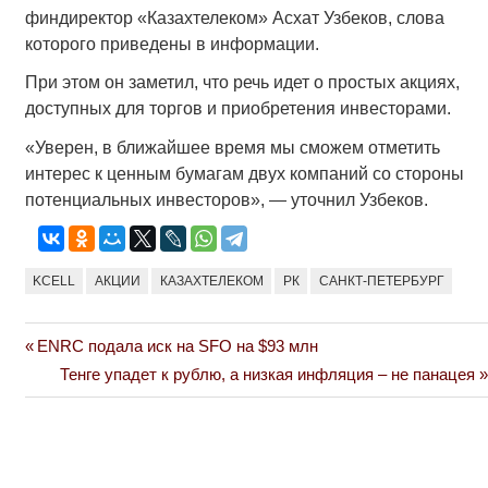
финдиректор «Казахтелеком» Асхат Узбеков, слова
которого приведены в информации.
При этом он заметил, что речь идет о простых акциях,
доступных для торгов и приобретения инвесторами.
«Уверен, в ближайшее время мы сможем отметить
интерес к ценным бумагам двух компаний со стороны
потенциальных инвесторов», — уточнил Узбеков.
KCELL
АКЦИИ
КАЗАХТЕЛЕКОМ
РК
САНКТ-ПЕТЕРБУРГ
Previous
ENRC подала иск на SFO на $93 млн
Навигация
Post:
Next
Тенге упадет к рублю, а низкая инфляция – не панацея
по
Post:
записям