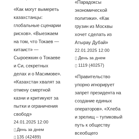
«Парадоксы
«Как могут вымереть
экономической
казахстанцы:
политики». «Как
глобальные сценарии
грузин из Москвы
рисков». «Выезжаем
хочет сделать из
на том, что Токаев —
Атырау Дубай»
китаист» —
22.01.2025 12:00
Сыроежкин о Токаеве
День за днем
1119 (40257)
и Си, секретных
делах и о Масимове».
«Правительство
«Казахстан хвалят за
упорно игнорирует
отмену смертной
запрет президента на
казни и критикуют за
создание единых
пытки и ограничения
операторов». «Хлеба
свобод»
и зрелищ – тупиковый
24.01.2025 12:00
путь к обществу
День за днем
всеобщего
135 (42489)