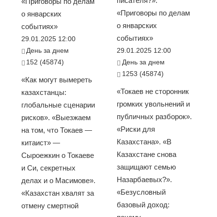
писателя?».
«Приговоры по делам
«Приговоры по делам
о январских
о январских
событиях»
событиях»
29.01.2025 12:00
День за днем
29.01.2025 12:00
152 (45874)
День за днем
1253 (45874)
«Как могут вымереть
«Токаев не сторонник
казахстанцы:
громких увольнений и
глобальные сценарии
публичных разборок».
рисков». «Выезжаем
«Риски для
на том, что Токаев —
Казахстана». «В
китаист» —
Казахстане снова
Сыроежкин о Токаеве
защищают семью
и Си, секретных
Назарбаевых?».
делах и о Масимове».
«Безусловный
«Казахстан хвалят за
базовый доход:
отмену смертной