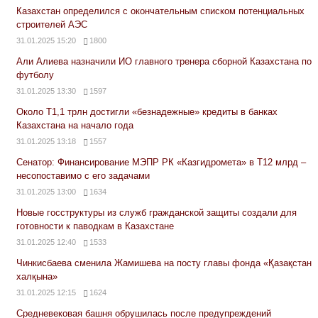
Казахстан определился с окончательным списком потенциальных
строителей АЭС
31.01.2025 15:20
1800
Али Алиева назначили ИО главного тренера сборной Казахстана по
футболу
31.01.2025 13:30
1597
Около Т1,1 трлн достигли «безнадежные» кредиты в банках
Казахстана на начало года
31.01.2025 13:18
1557
Сенатор: Финансирование МЭПР РК «Казгидромета» в Т12 млрд –
несопоставимо с его задачами
31.01.2025 13:00
1634
Новые госструктуры из служб гражданской защиты создали для
готовности к паводкам в Казахстане
31.01.2025 12:40
1533
Чинкисбаева сменила Жамишева на посту главы фонда «Қазақстан
халқына»
31.01.2025 12:15
1624
Средневековая башня обрушилась после предупреждений