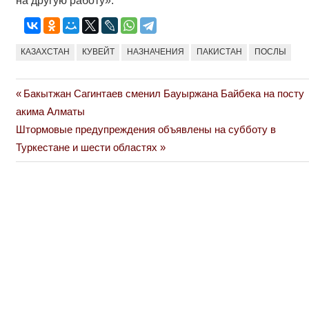
на другую работу».
КАЗАХСТАН
КУВЕЙТ
НАЗНАЧЕНИЯ
ПАКИСТАН
ПОСЛЫ
Previous
Бакытжан Сагинтаев сменил Бауыржана Байбека на посту
Навигация
Post:
акима Алматы
по
Next
Штормовые предупреждения объявлены на субботу в
Post:
Туркестане и шести областях
записям