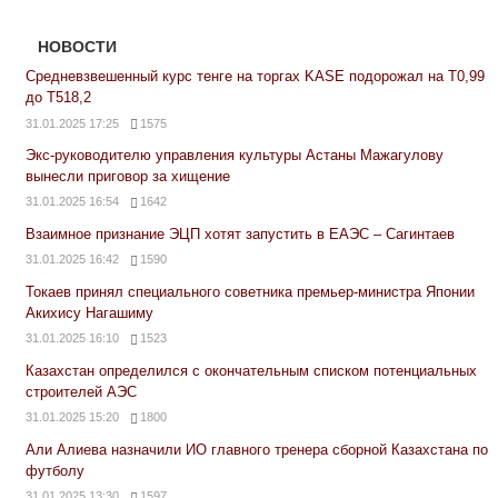
НОВОСТИ
Средневзвешенный курс тенге на торгах KASE подорожал на Т0,99
до Т518,2
31.01.2025 17:25
1575
Экс-руководителю управления культуры Астаны Мажагулову
вынесли приговор за хищение
31.01.2025 16:54
1642
Взаимное признание ЭЦП хотят запустить в ЕАЭС – Сагинтаев
31.01.2025 16:42
1590
Токаев принял специального советника премьер-министра Японии
Акихису Нагашиму
31.01.2025 16:10
1523
Казахстан определился с окончательным списком потенциальных
строителей АЭС
31.01.2025 15:20
1800
Али Алиева назначили ИО главного тренера сборной Казахстана по
футболу
31.01.2025 13:30
1597