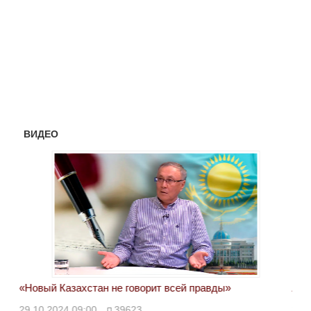
ВИДЕО
«Новый Казахстан не говорит всей правды»
Лон
ми
29.10.2024 09:00
39623
28.