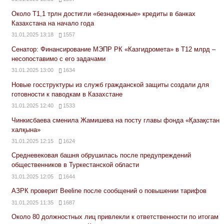
Около Т1,1 трлн достигли «безнадежные» кредиты в банках
Казахстана на начало года
31.01.2025 13:18
1557
Сенатор: Финансирование МЭПР РК «Казгидромета» в Т12 млрд –
несопоставимо с его задачами
31.01.2025 13:00
1634
Новые госструктуры из служб гражданской защиты создали для
готовности к паводкам в Казахстане
31.01.2025 12:40
1533
Чинкисбаева сменила Жамишева на посту главы фонда «Қазақстан
халқына»
31.01.2025 12:15
1624
Средневековая башня обрушилась после предупреждений
общественников в Туркестанской области
31.01.2025 12:05
1644
АЗРК проверит Beeline после сообщений о повышении тарифов
31.01.2025 11:35
1687
Около 80 должностных лиц привлекли к ответственности по итогам