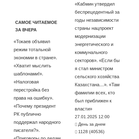
«Кабмин утвердил
беспрецедентный за
годы независимости
САМОЕ ЧИТАЕМОЕ
страны нацпроект
ЗА ВЧЕРА
модернизации
«Токаев объявил
энергетического и
режим тотальной
коммунального
экономии в стране».
секторов». «Если бы
«Хватит мыслить
я стал министром
шаблонами!».
сельского хозяйства
«Налоговая
Казахстана…». «Там
перестройка без
фамилии всех, кто
права на ошибку».
был приближен к
«Почему президент
власти»
РК публично
27.01.2025 12:00
поддержал народного
День за днем
писателя?».
1128 (40536)
«Приговоры по делам