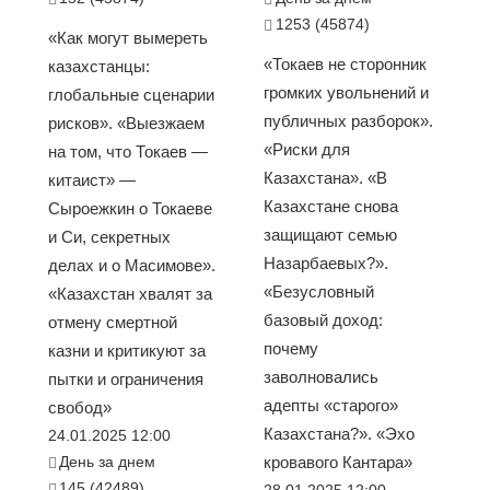
1253 (45874)
«Как могут вымереть
«Токаев не сторонник
казахстанцы:
громких увольнений и
глобальные сценарии
публичных разборок».
рисков». «Выезжаем
«Риски для
на том, что Токаев —
Казахстана». «В
китаист» —
Казахстане снова
Сыроежкин о Токаеве
защищают семью
и Си, секретных
Назарбаевых?».
делах и о Масимове».
«Безусловный
«Казахстан хвалят за
базовый доход:
отмену смертной
почему
казни и критикуют за
заволновались
пытки и ограничения
адепты «старого»
свобод»
Казахстана?». «Эхо
24.01.2025 12:00
День за днем
кровавого Кантара»
145 (42489)
28.01.2025 12:00