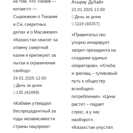
на том, что Токаев —
Атырау Дубай»
китаист» —
22.01.2025 12:00
Сыроежкин о Токаеве
День за днем
1119 (40257)
и Си, секретных
делах и о Масимове».
«Правительство
«Казахстан хвалят за
упорно игнорирует
отмену смертной
запрет президента на
казни и критикуют за
создание единых
пытки и ограничения
операторов». «Хлеба
свобод»
и зрелищ – тупиковый
24.01.2025 12:00
путь к обществу
День за днем
всеобщего
135 (42489)
потребления». «Цена
«Кабмин утвердил
растет – падает
беспрецедентный за
спрос, а у нас
годы независимости
наоборот».
страны нацпроект
«Казахстан упустил