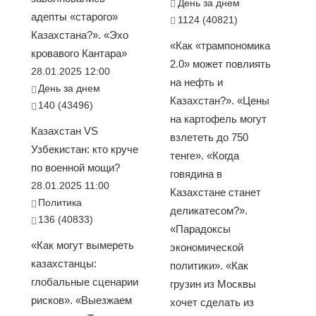
День за днем
адепты «старого»
1124 (40821)
Казахстана?». «Эхо
«Как «трампономика
кровавого Кантара»
2.0» может повлиять
28.01.2025 12:00
на нефть и
День за днем
Казахстан?». «Цены
140 (43496)
на картофель могут
Казахстан VS
взлететь до 750
Узбекистан: кто круче
тенге». «Когда
по военной мощи?
говядина в
28.01.2025 11:00
Казахстане станет
Политика
деликатесом?».
136 (40833)
«Парадоксы
«Как могут вымереть
экономической
казахстанцы:
политики». «Как
глобальные сценарии
грузин из Москвы
рисков». «Выезжаем
хочет сделать из