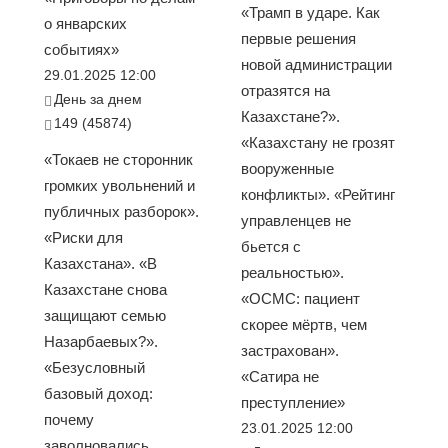
«Трамп в ударе. Как
о январских
первые решения
событиях»
новой администрации
29.01.2025 12:00
отразятся на
День за днем
Казахстане?».
149 (45874)
«Казахстану не грозят
«Токаев не сторонник
вооруженные
громких увольнений и
конфликты». «Рейтинг
публичных разборок».
управленцев не
«Риски для
бьется с
Казахстана». «В
реальностью».
Казахстане снова
«ОСМС: пациент
защищают семью
скорее мёртв, чем
Назарбаевых?».
застрахован».
«Безусловный
«Сатира не
базовый доход:
преступление»
почему
23.01.2025 12:00
заволновались