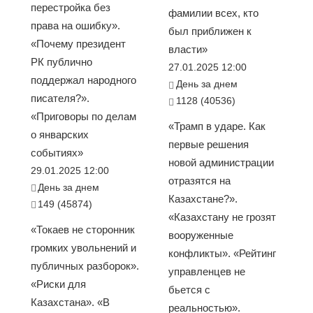
перестройка без
фамилии всех, кто
права на ошибку».
был приближен к
«Почему президент
власти»
РК публично
27.01.2025 12:00
поддержал народного
День за днем
писателя?».
1128 (40536)
«Приговоры по делам
«Трамп в ударе. Как
о январских
первые решения
событиях»
новой администрации
29.01.2025 12:00
отразятся на
День за днем
Казахстане?».
149 (45874)
«Казахстану не грозят
«Токаев не сторонник
вооруженные
громких увольнений и
конфликты». «Рейтинг
публичных разборок».
управленцев не
«Риски для
бьется с
Казахстана». «В
реальностью».