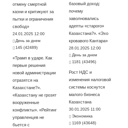
базовый доход:
отмену смертной
почему
казни и критикуют за
заволновались
пытки и ограничения
адепты «старого»
свобод»
Казахстана?». «Эхо
24.01.2025 12:00
День за днем
кровавого Кантара»
145 (42489)
28.01.2025 12:00
День за днем
«Трамп в ударе. Как
1181 (43496)
первые решения
Рост НДС и
новой администрации
изменения налоговой
отразятся на
системы коснутся
Казахстане?».
малого бизнеса
«Казахстану не грозят
Казахстана
вооруженные
30.01.2025 11:00
конфликты». «Рейтинг
Экономика
управленцев не
1169 (43648)
бьется с