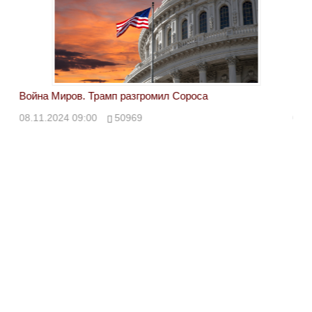
Война Миров. Трамп разгромил Сороса
Вой
08.11.2024 09:00
50969
08.