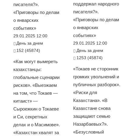
поддержал народного
писателя?».
писателя?».
«Приговоры по делам
«Приговоры по делам
о январских
о январских
событиях»
событиях»
29.01.2025 12:00
День за днем
29.01.2025 12:00
152 (45874)
День за днем
1253 (45874)
«Как могут вымереть
«Токаев не сторонник
казахстанцы:
громких увольнений и
глобальные сценарии
публичных разборок».
рисков». «Выезжаем
«Риски для
на том, что Токаев —
Казахстана». «В
китаист» —
Казахстане снова
Сыроежкин о Токаеве
защищают семью
и Си, секретных
Назарбаевых?».
делах и о Масимове».
«Безусловный
«Казахстан хвалят за