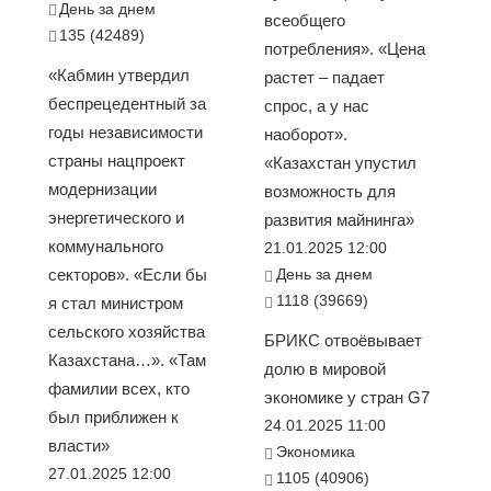
День за днем
всеобщего
135 (42489)
потребления». «Цена
«Кабмин утвердил
растет – падает
беспрецедентный за
спрос, а у нас
годы независимости
наоборот».
страны нацпроект
«Казахстан упустил
модернизации
возможность для
энергетического и
развития майнинга»
коммунального
21.01.2025 12:00
секторов». «Если бы
День за днем
1118 (39669)
я стал министром
сельского хозяйства
БРИКС отвоёвывает
Казахстана…». «Там
долю в мировой
фамилии всех, кто
экономике у стран G7
был приближен к
24.01.2025 11:00
власти»
Экономика
27.01.2025 12:00
1105 (40906)