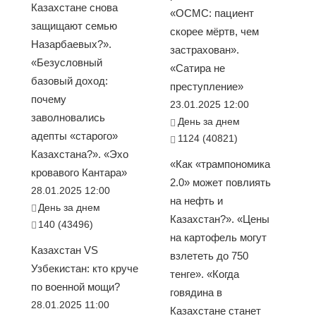
Казахстане снова
«ОСМС: пациент
защищают семью
скорее мёртв, чем
Назарбаевых?».
застрахован».
«Безусловный
«Сатира не
базовый доход:
преступление»
почему
23.01.2025 12:00
заволновались
День за днем
адепты «старого»
1124 (40821)
Казахстана?». «Эхо
«Как «трампономика
кровавого Кантара»
2.0» может повлиять
28.01.2025 12:00
на нефть и
День за днем
Казахстан?». «Цены
140 (43496)
на картофель могут
Казахстан VS
взлететь до 750
Узбекистан: кто круче
тенге». «Когда
по военной мощи?
говядина в
28.01.2025 11:00
Казахстане станет