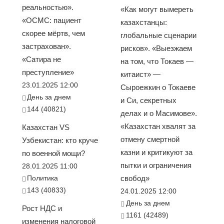
реальностью».
«Как могут вымереть
«ОСМС: пациент
казахстанцы:
скорее мёртв, чем
глобальные сценарии
застрахован».
рисков». «Выезжаем
«Сатира не
на том, что Токаев —
преступление»
китаист» —
23.01.2025 12:00
Сыроежкин о Токаеве
День за днем
и Си, секретных
144 (40821)
делах и о Масимове».
«Казахстан хвалят за
Казахстан VS
отмену смертной
Узбекистан: кто круче
казни и критикуют за
по военной мощи?
пытки и ограничения
28.01.2025 11:00
Политика
свобод»
143 (40833)
24.01.2025 12:00
День за днем
Рост НДС и
1161 (42489)
изменения налоговой