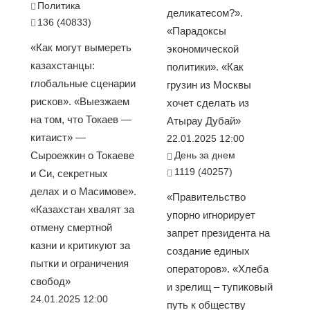
Политика
деликатесом?».
136 (40833)
«Парадоксы
«Как могут вымереть
экономической
казахстанцы:
политики». «Как
глобальные сценарии
грузин из Москвы
рисков». «Выезжаем
хочет сделать из
на том, что Токаев —
Атырау Дубай»
китаист» —
22.01.2025 12:00
Сыроежкин о Токаеве
День за днем
1119 (40257)
и Си, секретных
делах и о Масимове».
«Правительство
«Казахстан хвалят за
упорно игнорирует
отмену смертной
запрет президента на
казни и критикуют за
создание единых
пытки и ограничения
операторов». «Хлеба
свобод»
и зрелищ – тупиковый
24.01.2025 12:00
путь к обществу