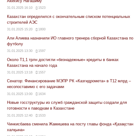
Акихису Нагашиму
31.01.2025 16:10
1523
Казахстан определился с окончательным списком потенциальных
строителей АЭС
31.01.2025 15:20
1800
Али Алиева назначили ИО главного тренера сборной Казахстана по
футболу
31.01.2025 13:30
1597
Около Т1,1 трлн достигли «безнадежные» кредиты в банках
Казахстана на начало года
31.01.2025 13:18
1557
Сенатор: Финансирование МЭПР РК «Казгидромета» в Т12 млрд –
несопоставимо с его задачами
31.01.2025 13:00
1634
Новые госструктуры из служб гражданской защиты создали для
готовности к паводкам в Казахстане
31.01.2025 12:40
1533
Чинкисбаева сменила Жамишева на посту главы фонда «Қазақстан
халқына»