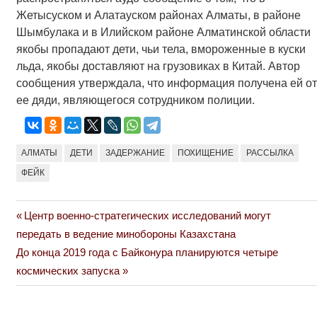
Жетысуском и Алатауском районах Алматы, в районе
Шымбулака и в Илийском районе Алматинской области
якобы пропадают дети, чьи тела, вмороженные в куски
льда, якобы доставляют на грузовиках в Китай. Автор
сообщения утверждала, что информация получена ей от
ее дяди, являющегося сотрудником полиции.
АЛМАТЫ
ДЕТИ
ЗАДЕРЖАНИЕ
ПОХИЩЕНИЕ
РАССЫЛКА
ФЕЙК
Previous
Центр военно-стратегических исследований могут
Навигация
Post:
передать в ведение минобороны Казахстана
по
Next
До конца 2019 года с Байконура планируются четыре
Post:
космических запуска
записям