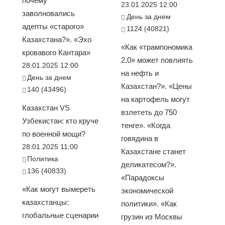
почему
23.01.2025 12:00
заволновались
День за днем
адепты «старого»
1124 (40821)
Казахстана?». «Эхо
«Как «трампономика
кровавого Кантара»
2.0» может повлиять
28.01.2025 12:00
на нефть и
День за днем
Казахстан?». «Цены
140 (43496)
на картофель могут
Казахстан VS
взлететь до 750
Узбекистан: кто круче
тенге». «Когда
по военной мощи?
говядина в
28.01.2025 11:00
Казахстане станет
Политика
деликатесом?».
136 (40833)
«Парадоксы
«Как могут вымереть
экономической
казахстанцы:
политики». «Как
глобальные сценарии
грузин из Москвы