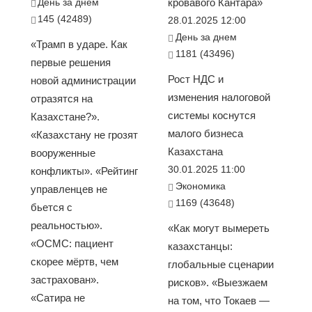
День за днем
кровавого Кантара»
145 (42489)
28.01.2025 12:00
День за днем
«Трамп в ударе. Как
1181 (43496)
первые решения
Рост НДС и
новой администрации
изменения налоговой
отразятся на
системы коснутся
Казахстане?».
малого бизнеса
«Казахстану не грозят
Казахстана
вооруженные
30.01.2025 11:00
конфликты». «Рейтинг
Экономика
управленцев не
1169 (43648)
бьется с
реальностью».
«Как могут вымереть
«ОСМС: пациент
казахстанцы:
скорее мёртв, чем
глобальные сценарии
застрахован».
рисков». «Выезжаем
«Сатира не
на том, что Токаев —