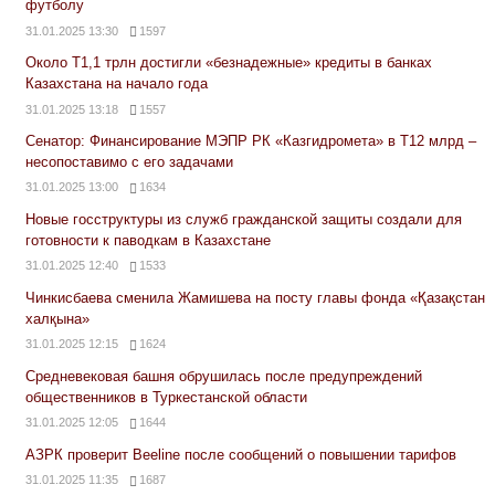
футболу
31.01.2025 13:30
1597
Около Т1,1 трлн достигли «безнадежные» кредиты в банках
Казахстана на начало года
31.01.2025 13:18
1557
Сенатор: Финансирование МЭПР РК «Казгидромета» в Т12 млрд –
несопоставимо с его задачами
31.01.2025 13:00
1634
Новые госструктуры из служб гражданской защиты создали для
готовности к паводкам в Казахстане
31.01.2025 12:40
1533
Чинкисбаева сменила Жамишева на посту главы фонда «Қазақстан
халқына»
31.01.2025 12:15
1624
Средневековая башня обрушилась после предупреждений
общественников в Туркестанской области
31.01.2025 12:05
1644
АЗРК проверит Beeline после сообщений о повышении тарифов
31.01.2025 11:35
1687