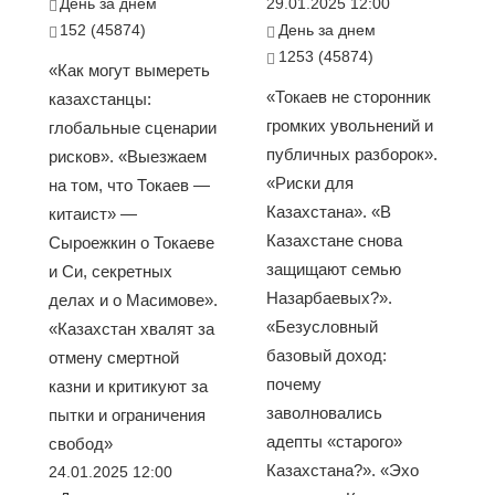
День за днем
29.01.2025 12:00
152 (45874)
День за днем
1253 (45874)
«Как могут вымереть
«Токаев не сторонник
казахстанцы:
громких увольнений и
глобальные сценарии
публичных разборок».
рисков». «Выезжаем
«Риски для
на том, что Токаев —
Казахстана». «В
китаист» —
Казахстане снова
Сыроежкин о Токаеве
защищают семью
и Си, секретных
Назарбаевых?».
делах и о Масимове».
«Безусловный
«Казахстан хвалят за
базовый доход:
отмену смертной
почему
казни и критикуют за
заволновались
пытки и ограничения
адепты «старого»
свобод»
Казахстана?». «Эхо
24.01.2025 12:00