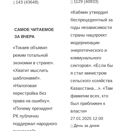
1129 (40833)
143 (43648)
«Кабмин утвердил
беспрецедентный за
годы независимости
САМОЕ ЧИТАЕМОЕ
страны нацпроект
ЗА ВЧЕРА
модернизации
«Токаев объявил
энергетического и
режим тотальной
коммунального
экономии в стране».
секторов». «Если бы
«Хватит мыслить
я стал министром
шаблонами!».
сельского хозяйства
«Налоговая
Казахстана…». «Там
перестройка без
фамилии всех, кто
права на ошибку».
был приближен к
«Почему президент
власти»
РК публично
27.01.2025 12:00
поддержал народного
День за днем