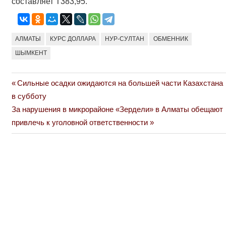
составляет Т383,95.
АЛМАТЫ
КУРС ДОЛЛАРА
НУР-СУЛТАН
ОБМЕННИК
ШЫМКЕНТ
Previous
Сильные осадки ожидаются на большей части Казахстана
Навигация
Post:
в субботу
по
Next
За нарушения в микрорайоне «Зердели» в Алматы обещают
Post:
привлечь к уголовной ответственности
записям