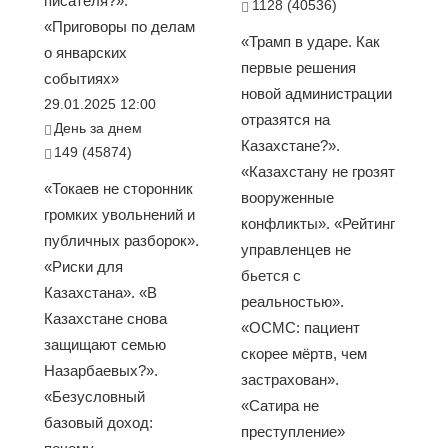
писателя?».
1128 (40536)
«Приговоры по делам
«Трамп в ударе. Как
о январских
первые решения
событиях»
новой администрации
29.01.2025 12:00
отразятся на
День за днем
Казахстане?».
149 (45874)
«Казахстану не грозят
«Токаев не сторонник
вооруженные
громких увольнений и
конфликты». «Рейтинг
публичных разборок».
управленцев не
«Риски для
бьется с
Казахстана». «В
реальностью».
Казахстане снова
«ОСМС: пациент
защищают семью
скорее мёртв, чем
Назарбаевых?».
застрахован».
«Безусловный
«Сатира не
базовый доход:
преступление»