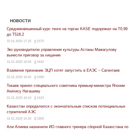
НОВОСТИ
Средневзвешенный курс тенге на торгах KASE подорожал на Т0,99
до Т518,2
31.01.2025 17:25
1575
Экс-руководителю управления культуры Астаны Мажагулову
вынесли приговор за хищение
31.01.2025 16:54
1642
Взаимное признание ЭЦП хотят запустить в ЕАЭС – Сагинтаев
31.01.2025 16:42
1590
Токаев принял специального советника премьер-министра Японии
Акихису Нагашиму
31.01.2025 16:10
1523
Казахстан определился с окончательным списком потенциальных
строителей АЭС
31.01.2025 15:20
1800
Али Алиева назначили ИО главного тренера сборной Казахстана по