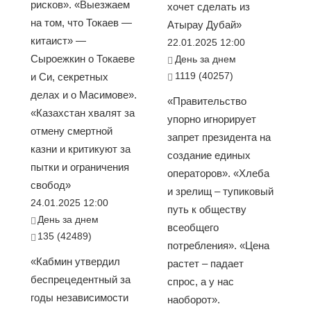
рисков». «Выезжаем
хочет сделать из
на том, что Токаев —
Атырау Дубай»
китаист» —
22.01.2025 12:00
Сыроежкин о Токаеве
День за днем
1119 (40257)
и Си, секретных
делах и о Масимове».
«Правительство
«Казахстан хвалят за
упорно игнорирует
отмену смертной
запрет президента на
казни и критикуют за
создание единых
пытки и ограничения
операторов». «Хлеба
свобод»
и зрелищ – тупиковый
24.01.2025 12:00
путь к обществу
День за днем
всеобщего
135 (42489)
потребления». «Цена
«Кабмин утвердил
растет – падает
беспрецедентный за
спрос, а у нас
годы независимости
наоборот».