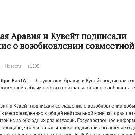
ая Аравия и Кувейт подписали
ие о возобновлении совместной
Новости
1205
абря. КазТАГ
— Саудовская Аравия и Кувейт подписали со
овместной добычи нефти в нейтральной зоне, сообщает аге
Народ выбрал свет
Странная заб
Дарига не ждё
17.10.2024 17:00
29972
вия и Кувейт подписали соглашение о возобновлении добы
Авиакомпании
х месторождениях в общей нейтральной зоне, которая пять
мошенниками
ытой из-за обоюдных разногласий. Государственное инфор
сообщило, что две страны также подписали соглашение о 
30.10.2024 14:
рских границ в нейтральной зоне. KUNA не сообщила подро