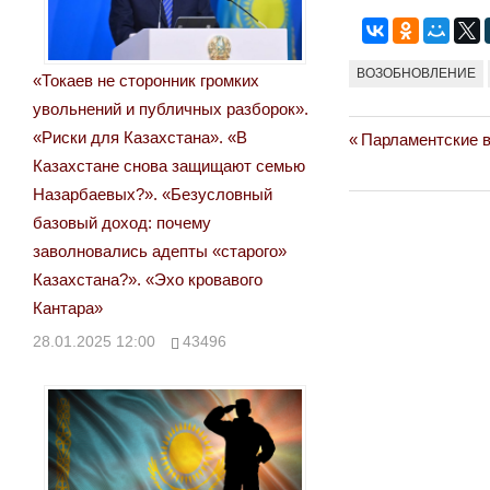
ВОЗОБНОВЛЕНИЕ
«Токаев не сторонник громких
увольнений и публичных разборок».
«Риски для Казахстана». «В
Previous
Парламентские в
Навигация
Казахстане снова защищают семью
Post:
по
Назарбаевых?». «Безусловный
базовый доход: почему
записям
заволновались адепты «старого»
Казахстана?». «Эхо кровавого
Кантара»
28.01.2025 12:00
43496