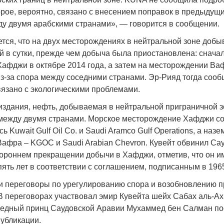
орое, вероятно, связано с внесением поправок в предыдущ
у двумя арабскими странами», — говорится в сообщении.
ется, что на двух месторождениях в нейтральной зоне добы
й в сутки, прежде чем добыча была приостановлена: снача
Война Мир
афджи в октябре 2014 года, а затем на месторождении Ва
з-за спора между соседними странами. Эр-Рияд тогда сооб
язано с экологическими проблемами.
здания, нефть, добываемая в нейтральной приграничной з
между двумя странами. Морское месторождение Хафджи с
ь Kuwait Gulf Oil Co. и Saudi Aramco Gulf Operations, а наз
афра – KGOC и Saudi Arabian Chevron. Кувейт обвинил Са
ороннем прекращении добычи в Хафджи, отметив, что он и
ять лет в соответствии с соглашением, подписанным в 1965
Война Миров.
и переговоры по урегулированию спора и возобновлению п
Сороса
 В переговорах участвовал эмир Кувейта шейх Сабах аль-А
08.11.2024 09:
ледный принц Саудовской Аравии Мухаммед бен Салман пос
публикации.