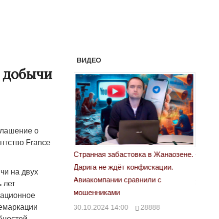
ВИДЕО
 добычи
глашение о
нтство France
астовка в Жанаозене.
«Новый Казахстан не говорит всей
Лондон
т конфискации.
правды»
28.10.
чи на двух
 сравнили с
29.10.2024 09:00
39623
 лет
мационное
демаркации
00
28888
бностей