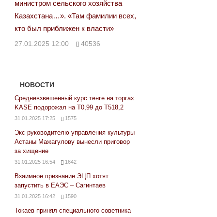
министром сельского хозяйства
Казахстана…». «Там фамилии всех,
кто был приближен к власти»
27.01.2025 12:00
40536
НОВОСТИ
Средневзвешенный курс тенге на торгах
KASE подорожал на Т0,99 до Т518,2
31.01.2025 17:25
1575
Экс-руководителю управления культуры
Астаны Мажагулову вынесли приговор
за хищение
31.01.2025 16:54
1642
Взаимное признание ЭЦП хотят
запустить в ЕАЭС – Сагинтаев
31.01.2025 16:42
1590
Токаев принял специального советника