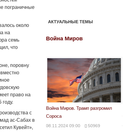
ие пограничные
АКТУАЛЬНЫЕ ТЕМЫ
валось около
ла на
ов
Война Миров
Войн
фра семь
щил, что
оне, поровну
овместно
емное
удовскую
меет право на
 году.
 Трамп разгромил
Война Миров. Трамп разгромил
Война 
роизводства с
Сороса
Сорос
хмад ас-Сабах в
00
50969
08.11.2024 09:00
50969
08.11.
етил Кувейт»,