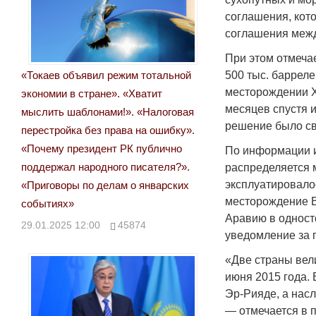
соглашения, кот
соглашения межд
При этом отмеча
«Токаев объявил режим тотальной
500 тыс. барреле
месторождении Х
экономии в стране». «Хватит
месяцев спустя и
мыслить шаблонами!». «Налоговая
решение было св
перестройка без права на ошибку».
«Почему президент РК публично
По информации и
поддержал народного писателя?».
распределяется 
эксплуатировалос
«Приговоры по делам о январских
месторождение В
событиях»
Аравию в одност
29.01.2025 12:00
45874
уведомление за п
«Две страны вел
июня 2015 года.
Эр-Рияде, а нас
— отмечается в 