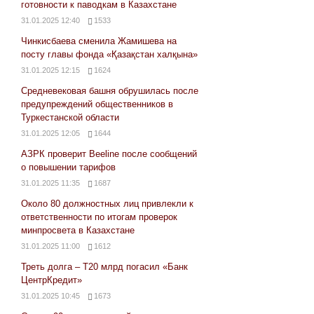
готовности к паводкам в Казахстане
31.01.2025 12:40
1533
Чинкисбаева сменила Жамишева на
посту главы фонда «Қазақстан халқына»
31.01.2025 12:15
1624
Средневековая башня обрушилась после
предупреждений общественников в
Туркестанской области
31.01.2025 12:05
1644
АЗРК проверит Beeline после сообщений
о повышении тарифов
31.01.2025 11:35
1687
Около 80 должностных лиц привлекли к
ответственности по итогам проверок
минпросвета в Казахстане
31.01.2025 11:00
1612
Треть долга – Т20 млрд погасил «Банк
ЦентрКредит»
31.01.2025 10:45
1673