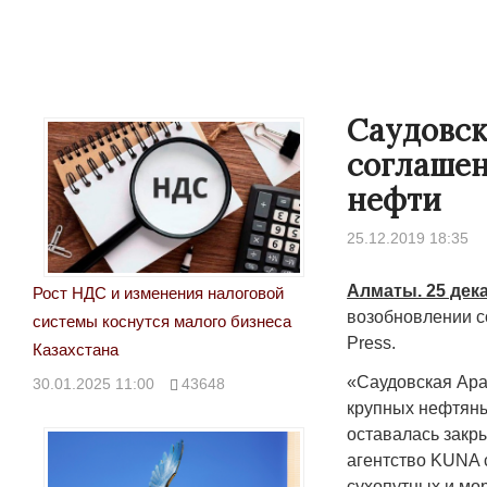
Саудовск
соглашен
нефти
25.12.2019 18:35
Алматы. 25 дек
Рост НДС и изменения налоговой
возобновлении с
системы коснутся малого бизнеса
Press.
Казахстана
«Саудовская Ара
30.01.2025 11:00
43648
крупных нефтяны
оставалась закр
агентство KUNA 
сухопутных и мо