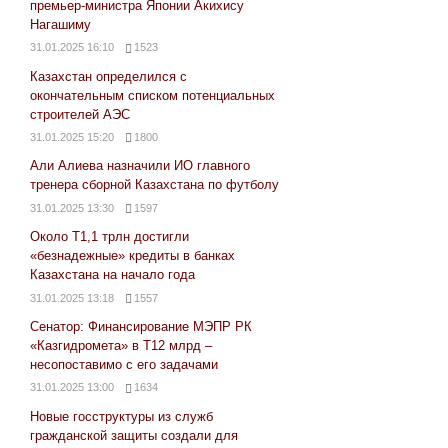
премьер-министра Японии Акихису
Нагашиму
31.01.2025 16:10
1523
Казахстан определился с
окончательным списком потенциальных
строителей АЭС
31.01.2025 15:20
1800
Али Алиева назначили ИО главного
тренера сборной Казахстана по футболу
31.01.2025 13:30
1597
Около Т1,1 трлн достигли
«безнадежные» кредиты в банках
Казахстана на начало года
31.01.2025 13:18
1557
Сенатор: Финансирование МЭПР РК
«Казгидромета» в Т12 млрд –
несопоставимо с его задачами
31.01.2025 13:00
1634
Новые госструктуры из служб
гражданской защиты создали для