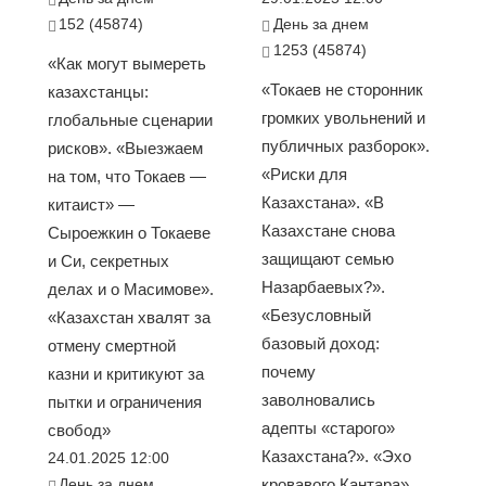
152 (45874)
День за днем
1253 (45874)
«Как могут вымереть
«Токаев не сторонник
казахстанцы:
громких увольнений и
глобальные сценарии
публичных разборок».
рисков». «Выезжаем
«Риски для
на том, что Токаев —
Казахстана». «В
китаист» —
Казахстане снова
Сыроежкин о Токаеве
защищают семью
и Си, секретных
Назарбаевых?».
делах и о Масимове».
«Безусловный
«Казахстан хвалят за
базовый доход:
отмену смертной
почему
казни и критикуют за
заволновались
пытки и ограничения
адепты «старого»
свобод»
Казахстана?». «Эхо
24.01.2025 12:00
День за днем
кровавого Кантара»