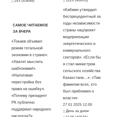
143 (43648)
«Кабмин утвердил
беспрецедентный за
годы независимости
САМОЕ ЧИТАЕМОЕ
страны нацпроект
ЗА ВЧЕРА
модернизации
«Токаев объявил
энергетического и
режим тотальной
коммунального
экономии в стране».
секторов». «Если бы
«Хватит мыслить
я стал министром
шаблонами!».
сельского хозяйства
«Налоговая
Казахстана…». «Там
перестройка без
фамилии всех, кто
права на ошибку».
был приближен к
«Почему президент
власти»
РК публично
27.01.2025 12:00
поддержал народного
День за днем
писателя?».
1128 (40536)