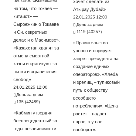
рисков». «Выезжаем
хочет сделать из
на том, что Токаев —
Атырау Дубай»
китаист» —
22.01.2025 12:00
Сыроежкин о Токаеве
День за днем
1119 (40257)
и Си, секретных
делах и о Масимове».
«Правительство
«Казахстан хвалят за
упорно игнорирует
отмену смертной
запрет президента на
казни и критикуют за
создание единых
пытки и ограничения
операторов». «Хлеба
свобод»
и зрелищ – тупиковый
24.01.2025 12:00
путь к обществу
День за днем
всеобщего
135 (42489)
потребления». «Цена
«Кабмин утвердил
растет – падает
беспрецедентный за
спрос, а у нас
годы независимости
наоборот».