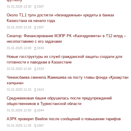
31.01.2025 13:30
1597
Около Т1,1 трлн достигли «безнадежные» кредиты в банках
Казахстана на начало года
31.01.2025 13:18
1557
Сенатор: Финансирование МЭПР РК «Казгидромета» в Т12 млрд –
несопоставимо с его задачами
31.01.2025 13:00
1634
Новые госструктуры из служб гражданской защиты создали для
готовности к паводкам в Казахстане
31.01.2025 12:40
1533
Чинкисбаева сменила Жамишева на посту главы фонда «Қазақстан
халқына»
31.01.2025 12:15
1624
Средневековая башня обрушилась после предупреждений
общественников в Туркестанской области
31.01.2025 12:05
1644
АЗРК проверит Beeline после сообщений о повышении тарифов
31.01.2025 11:35
1687