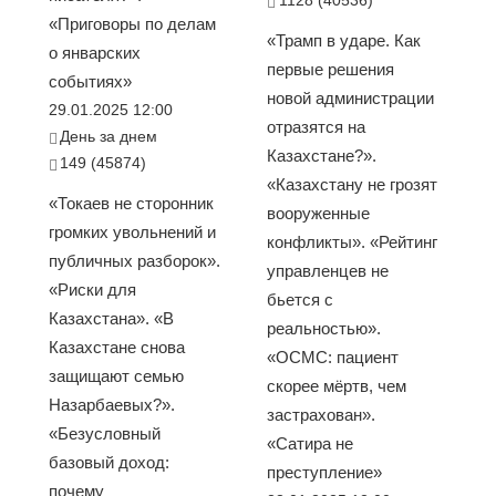
«Приговоры по делам
«Трамп в ударе. Как
о январских
первые решения
событиях»
новой администрации
29.01.2025 12:00
отразятся на
День за днем
Казахстане?».
149 (45874)
«Казахстану не грозят
«Токаев не сторонник
вооруженные
громких увольнений и
конфликты». «Рейтинг
публичных разборок».
управленцев не
«Риски для
бьется с
Казахстана». «В
реальностью».
Казахстане снова
«ОСМС: пациент
защищают семью
скорее мёртв, чем
Назарбаевых?».
застрахован».
«Безусловный
«Сатира не
базовый доход:
преступление»
почему