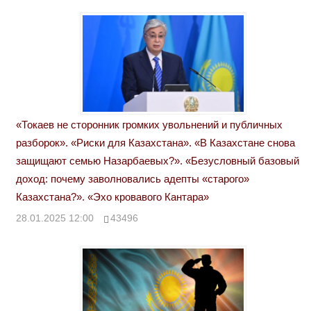
«Токаев не сторонник громких увольнений и публичных
разборок». «Риски для Казахстана». «В Казахстане снова
защищают семью Назарбаевых?». «Безусловный базовый
доход: почему заволновались адепты «старого»
Казахстана?». «Эхо кровавого Кантара»
28.01.2025 12:00
43496