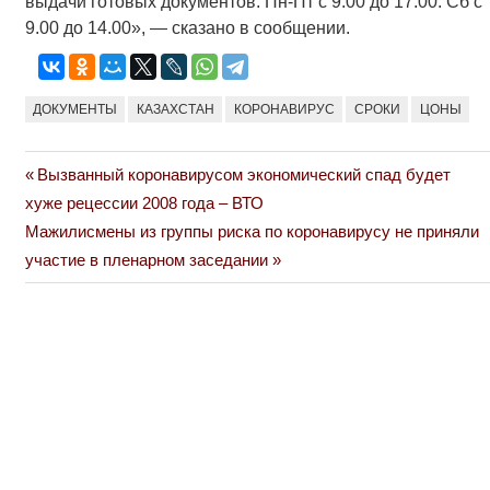
выдачи готовых документов: Пн-Пт с 9.00 до 17.00. Сб с
9.00 до 14.00», — сказано в сообщении.
ДОКУМЕНТЫ
КАЗАХСТАН
КОРОНАВИРУС
СРОКИ
ЦОНЫ
Previous
Вызванный коронавирусом экономический спад будет
Навигация
Post:
хуже рецессии 2008 года – ВТО
по
Next
Мажилисмены из группы риска по коронавирусу не приняли
Post:
участие в пленарном заседании
записям