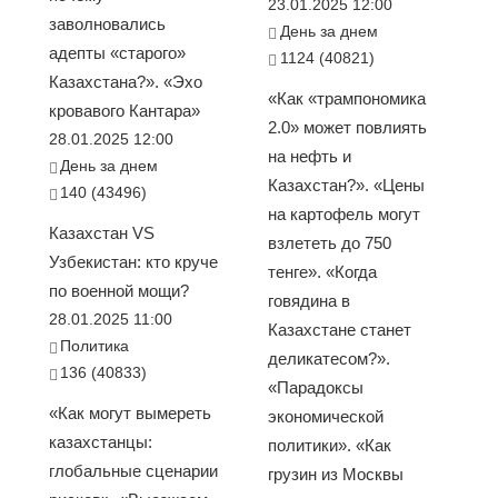
23.01.2025 12:00
заволновались
День за днем
адепты «старого»
1124 (40821)
Казахстана?». «Эхо
«Как «трампономика
кровавого Кантара»
2.0» может повлиять
28.01.2025 12:00
на нефть и
День за днем
Казахстан?». «Цены
140 (43496)
на картофель могут
Казахстан VS
взлететь до 750
Узбекистан: кто круче
тенге». «Когда
по военной мощи?
говядина в
28.01.2025 11:00
Казахстане станет
Политика
деликатесом?».
136 (40833)
«Парадоксы
«Как могут вымереть
экономической
казахстанцы:
политики». «Как
глобальные сценарии
грузин из Москвы