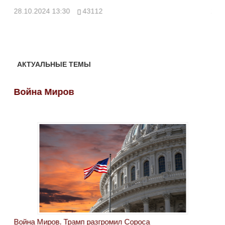
28.10.2024 13:30
43112
24.
АКТУАЛЬНЫЕ ТЕМЫ
Война Миров
Во
Война Миров. Трамп разгромил Сороса
Вой