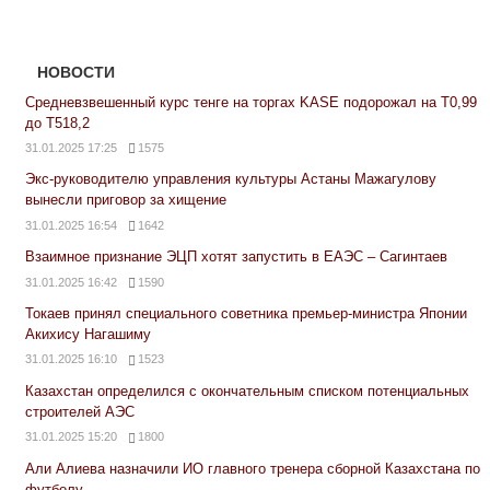
НОВОСТИ
Средневзвешенный курс тенге на торгах KASE подорожал на Т0,99
до Т518,2
31.01.2025 17:25
1575
Экс-руководителю управления культуры Астаны Мажагулову
вынесли приговор за хищение
31.01.2025 16:54
1642
Взаимное признание ЭЦП хотят запустить в ЕАЭС – Сагинтаев
31.01.2025 16:42
1590
Токаев принял специального советника премьер-министра Японии
Акихису Нагашиму
31.01.2025 16:10
1523
Казахстан определился с окончательным списком потенциальных
строителей АЭС
31.01.2025 15:20
1800
Али Алиева назначили ИО главного тренера сборной Казахстана по
футболу