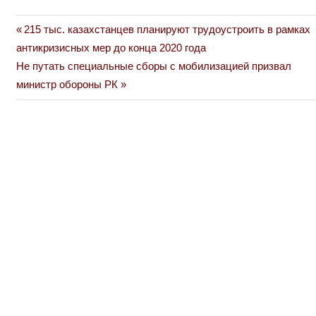
Previous
215 тыс. казахстанцев планируют трудоустроить в рамках
Навигация
Post:
антикризисных мер до конца 2020 года
по
Next
Не путать специальные сборы с мобилизацией призвал
Post:
министр обороны РК
записям