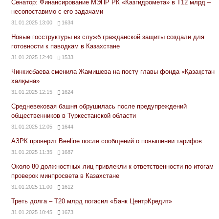
Сенатор: Финансирование МЭПР РК «Казгидромета» в Т12 млрд –
несопоставимо с его задачами
31.01.2025 13:00
1634
Новые госструктуры из служб гражданской защиты создали для
готовности к паводкам в Казахстане
31.01.2025 12:40
1533
Чинкисбаева сменила Жамишева на посту главы фонда «Қазақстан
халқына»
31.01.2025 12:15
1624
Средневековая башня обрушилась после предупреждений
общественников в Туркестанской области
31.01.2025 12:05
1644
АЗРК проверит Beeline после сообщений о повышении тарифов
31.01.2025 11:35
1687
Около 80 должностных лиц привлекли к ответственности по итогам
проверок минпросвета в Казахстане
31.01.2025 11:00
1612
Треть долга – Т20 млрд погасил «Банк ЦентрКредит»
31.01.2025 10:45
1673