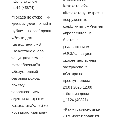
День за днем
Казахстане?».
149 (45874)
«Казахстану не грозят
«Токаев не сторонник
вооруженные
громких увольнений и
конфликты». «Рейтинг
публичных разборок».
управленцев не
«Риски для
бьется с
Казахстана». «В
реальностью».
Казахстане снова
«ОСМС: пациент
защищают семью
скорее мёртв, чем
Назарбаевых?».
застрахован».
«Безусловный
«Сатира не
базовый доход:
преступление»
почему
23.01.2025 12:00
заволновались
День за днем
адепты «старого»
1124 (40821)
Казахстана?». «Эхо
«Как «трампономика
кровавого Кантара»
2.0» может повлиять