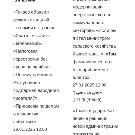
ЗА ВЧЕРА
модернизации
«Токаев объявил
энергетического и
режим тотальной
коммунального
экономии в стране».
секторов». «Если бы
«Хватит мыслить
я стал министром
шаблонами!».
сельского хозяйства
«Налоговая
Казахстана…». «Там
перестройка без
фамилии всех, кто
права на ошибку».
был приближен к
«Почему президент
власти»
РК публично
27.01.2025 12:00
поддержал народного
День за днем
писателя?».
1128 (40536)
«Приговоры по делам
«Трамп в ударе. Как
о январских
первые решения
событиях»
новой администрации
29.01.2025 12:00
отразятся на