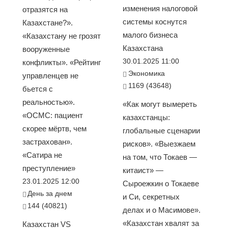
изменения налоговой
отразятся на
системы коснутся
Казахстане?».
малого бизнеса
«Казахстану не грозят
Казахстана
вооруженные
30.01.2025 11:00
конфликты». «Рейтинг
Экономика
управленцев не
1169 (43648)
бьется с
реальностью».
«Как могут вымереть
«ОСМС: пациент
казахстанцы:
скорее мёртв, чем
глобальные сценарии
застрахован».
рисков». «Выезжаем
«Сатира не
на том, что Токаев —
преступление»
китаист» —
23.01.2025 12:00
Сыроежкин о Токаеве
День за днем
и Си, секретных
144 (40821)
делах и о Масимове».
«Казахстан хвалят за
Казахстан VS