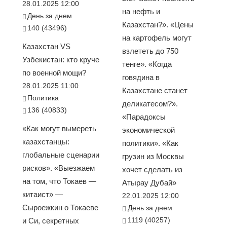
28.01.2025 12:00
на нефть и
День за днем
Казахстан?». «Цены
140 (43496)
на картофель могут
Казахстан VS
взлететь до 750
Узбекистан: кто круче
тенге». «Когда
по военной мощи?
говядина в
28.01.2025 11:00
Казахстане станет
Политика
деликатесом?».
136 (40833)
«Парадоксы
«Как могут вымереть
экономической
казахстанцы:
политики». «Как
глобальные сценарии
грузин из Москвы
рисков». «Выезжаем
хочет сделать из
на том, что Токаев —
Атырау Дубай»
китаист» —
22.01.2025 12:00
Сыроежкин о Токаеве
День за днем
1119 (40257)
и Си, секретных