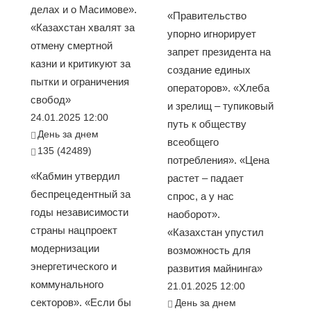
делах и о Масимове».
«Правительство
«Казахстан хвалят за
упорно игнорирует
отмену смертной
запрет президента на
казни и критикуют за
создание единых
пытки и ограничения
операторов». «Хлеба
свобод»
и зрелищ – тупиковый
24.01.2025 12:00
путь к обществу
День за днем
всеобщего
135 (42489)
потребления». «Цена
«Кабмин утвердил
растет – падает
беспрецедентный за
спрос, а у нас
годы независимости
наоборот».
страны нацпроект
«Казахстан упустил
модернизации
возможность для
энергетического и
развития майнинга»
коммунального
21.01.2025 12:00
секторов». «Если бы
День за днем