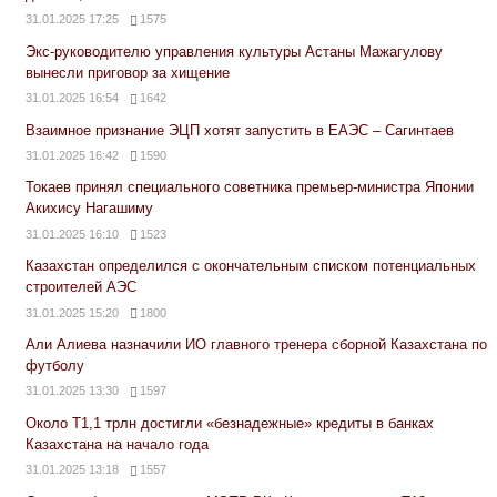
31.01.2025 17:25
1575
Экс-руководителю управления культуры Астаны Мажагулову
вынесли приговор за хищение
31.01.2025 16:54
1642
Взаимное признание ЭЦП хотят запустить в ЕАЭС – Сагинтаев
31.01.2025 16:42
1590
Токаев принял специального советника премьер-министра Японии
Акихису Нагашиму
31.01.2025 16:10
1523
Казахстан определился с окончательным списком потенциальных
строителей АЭС
31.01.2025 15:20
1800
Али Алиева назначили ИО главного тренера сборной Казахстана по
футболу
31.01.2025 13:30
1597
Около Т1,1 трлн достигли «безнадежные» кредиты в банках
Казахстана на начало года
31.01.2025 13:18
1557