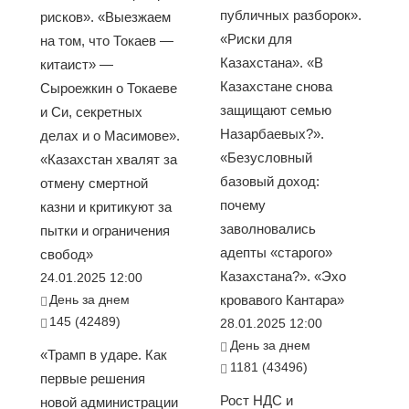
публичных разборок».
рисков». «Выезжаем
«Риски для
на том, что Токаев —
Казахстана». «В
китаист» —
Казахстане снова
Сыроежкин о Токаеве
защищают семью
и Си, секретных
Назарбаевых?».
делах и о Масимове».
«Безусловный
«Казахстан хвалят за
базовый доход:
отмену смертной
почему
казни и критикуют за
заволновались
пытки и ограничения
адепты «старого»
свобод»
Казахстана?». «Эхо
24.01.2025 12:00
День за днем
кровавого Кантара»
145 (42489)
28.01.2025 12:00
День за днем
«Трамп в ударе. Как
1181 (43496)
первые решения
Рост НДС и
новой администрации