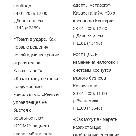
адепты «старого»
свобод»
Казахстана?». «Эхо
24.01.2025 12:00
День за днем
кровавого Кантара»
145 (42489)
28.01.2025 12:00
День за днем
«Трамп в ударе. Как
1181 (43496)
первые решения
Рост НДС и
новой администрации
изменения налоговой
отразятся на
системы коснутся
Казахстане?».
малого бизнеса
«Казахстану не грозят
Казахстана
вооруженные
30.01.2025 11:00
конфликты». «Рейтинг
Экономика
управленцев не
1169 (43648)
бьется с
реальностью».
«Как могут вымереть
«ОСМС: пациент
казахстанцы:
скорее мёртв, чем
глобальные сценарии