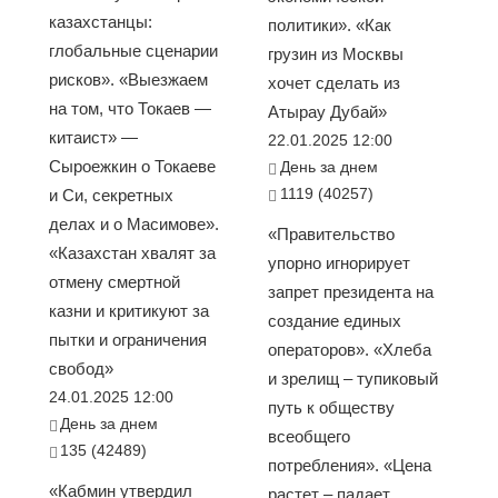
казахстанцы:
политики». «Как
глобальные сценарии
грузин из Москвы
рисков». «Выезжаем
хочет сделать из
на том, что Токаев —
Атырау Дубай»
китаист» —
22.01.2025 12:00
Сыроежкин о Токаеве
День за днем
1119 (40257)
и Си, секретных
делах и о Масимове».
«Правительство
«Казахстан хвалят за
упорно игнорирует
отмену смертной
запрет президента на
казни и критикуют за
создание единых
пытки и ограничения
операторов». «Хлеба
свобод»
и зрелищ – тупиковый
24.01.2025 12:00
путь к обществу
День за днем
всеобщего
135 (42489)
потребления». «Цена
«Кабмин утвердил
растет – падает