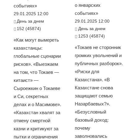
о январских
событиях»
событиях»
29.01.2025 12:00
День за днем
29.01.2025 12:00
152 (45874)
День за днем
1253 (45874)
«Как могут вымереть
«Токаев не сторонник
казахстанцы:
громких увольнений и
глобальные сценарии
публичных разборок».
рисков». «Выезжаем
«Риски для
на том, что Токаев —
Казахстана». «В
китаист» —
Казахстане снова
Сыроежкин о Токаеве
защищают семью
и Си, секретных
Назарбаевых?».
делах и о Масимове».
«Безусловный
«Казахстан хвалят за
базовый доход:
отмену смертной
почему
казни и критикуют за
заволновались
пытки и ограничения