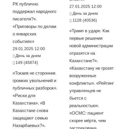
РК публично
27.01.2025 12:00
поддержал народного
День за днем
писателя?».
1128 (40536)
«Приговоры по делам
«Трамп в ударе. Как
о январских
первые решения
событиях»
новой администрации
29.01.2025 12:00
отразятся на
День за днем
Казахстане?».
149 (45874)
«Казахстану не грозят
«Токаев не сторонник
вооруженные
громких увольнений и
конфликты». «Рейтинг
публичных разборок».
управленцев не
«Риски для
бьется с
Казахстана». «В
реальностью».
Казахстане снова
«ОСМС: пациент
защищают семью
скорее мёртв, чем
Назарбаевых?».
застрахован».