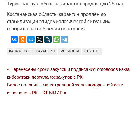
Туркестанская область: карантин продлен до 25 мая.
Костанайская область: карантин продлен до
стабилизации эпидемиологической ситуации», —
говорится в сообщении во вторник.
КАЗАХСТАН
КАРАНТИН
РЕГИОНЫ
СНЯТИЕ
Previous
Перенесены сроки закупок и подписания договоров из-за
Навигация
Post:
кибератаки портала госзакупок в РК
по
Next
Более половины магистральной железнодорожной сети
Post:
изношено в РК – КТ МИИР
записям