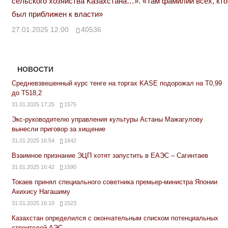
сельского хозяйства Казахстана…». «Там фамилии всех, кто
был приближен к власти»
27.01.2025 12:00
40536
НОВОСТИ
Средневзвешенный курс тенге на торгах KASE подорожал на Т0,99
до Т518,2
31.01.2025 17:25
1575
Экс-руководителю управления культуры Астаны Мажагулову
вынесли приговор за хищение
31.01.2025 16:54
1642
Взаимное признание ЭЦП хотят запустить в ЕАЭС – Сагинтаев
31.01.2025 16:42
1590
Токаев принял специального советника премьер-министра Японии
Акихису Нагашиму
31.01.2025 16:10
1523
Казахстан определился с окончательным списком потенциальных
строителей АЭС