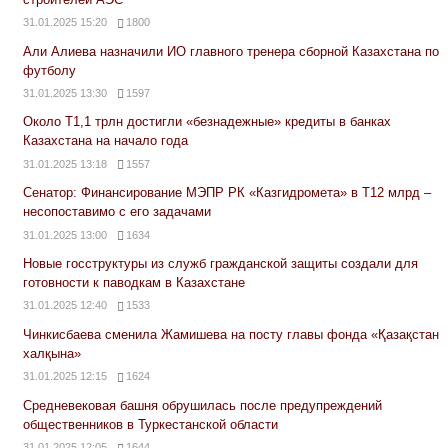
31.01.2025 15:20
1800
Али Алиева назначили ИО главного тренера сборной Казахстана по
футболу
31.01.2025 13:30
1597
Около Т1,1 трлн достигли «безнадежные» кредиты в банках
Казахстана на начало года
31.01.2025 13:18
1557
Сенатор: Финансирование МЭПР РК «Казгидромета» в Т12 млрд –
несопоставимо с его задачами
31.01.2025 13:00
1634
Новые госструктуры из служб гражданской защиты создали для
готовности к паводкам в Казахстане
31.01.2025 12:40
1533
Чинкисбаева сменила Жамишева на посту главы фонда «Қазақстан
халқына»
31.01.2025 12:15
1624
Средневековая башня обрушилась после предупреждений
общественников в Туркестанской области
31.01.2025 12:05
1644