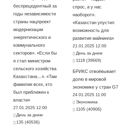
беспрецедентный за
спрос, а у нас
годы независимости
наоборот».
страны нацпроект
«Казахстан упустил
модернизации
возможность для
энергетического и
развития майнинга»
коммунального
21.01.2025 12:00
секторов». «Если бы
День за днем
1118 (39669)
я стал министром
сельского хозяйства
БРИКС отвоёвывает
Казахстана…». «Там
долю в мировой
фамилии всех, кто
экономике у стран G7
был приближен к
24.01.2025 11:00
власти»
Экономика
27.01.2025 12:00
1105 (40906)
День за днем
135 (40536)