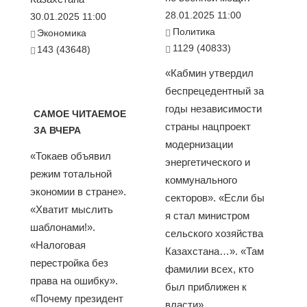
28.01.2025 11:00
30.01.2025 11:00
Политика
Экономика
1129 (40833)
143 (43648)
«Кабмин утвердил
беспрецедентный за
годы независимости
САМОЕ ЧИТАЕМОЕ
страны нацпроект
ЗА ВЧЕРА
модернизации
«Токаев объявил
энергетического и
режим тотальной
коммунального
экономии в стране».
секторов». «Если бы
«Хватит мыслить
я стал министром
шаблонами!».
сельского хозяйства
«Налоговая
Казахстана…». «Там
перестройка без
фамилии всех, кто
права на ошибку».
был приближен к
«Почему президент
власти»