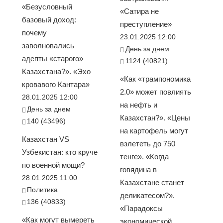
«Безусловный
«Сатира не
базовый доход:
преступление»
почему
23.01.2025 12:00
заволновались
День за днем
адепты «старого»
1124 (40821)
Казахстана?». «Эхо
«Как «трампономика
кровавого Кантара»
2.0» может повлиять
28.01.2025 12:00
на нефть и
День за днем
Казахстан?». «Цены
140 (43496)
на картофель могут
Казахстан VS
взлететь до 750
Узбекистан: кто круче
тенге». «Когда
по военной мощи?
говядина в
28.01.2025 11:00
Казахстане станет
Политика
деликатесом?».
136 (40833)
«Парадоксы
«Как могут вымереть
экономической