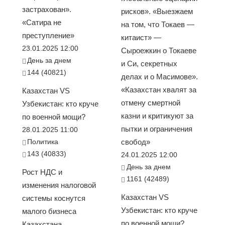
застрахован».
рисков». «Выезжаем
«Сатира не
на том, что Токаев —
преступление»
китаист» —
23.01.2025 12:00
Сыроежкин о Токаеве
День за днем
и Си, секретных
144 (40821)
делах и о Масимове».
«Казахстан хвалят за
Казахстан VS
отмену смертной
Узбекистан: кто круче
казни и критикуют за
по военной мощи?
пытки и ограничения
28.01.2025 11:00
Политика
свобод»
143 (40833)
24.01.2025 12:00
День за днем
Рост НДС и
1161 (42489)
изменения налоговой
Казахстан VS
системы коснутся
Узбекистан: кто круче
малого бизнеса
по военной мощи?
Казахстана