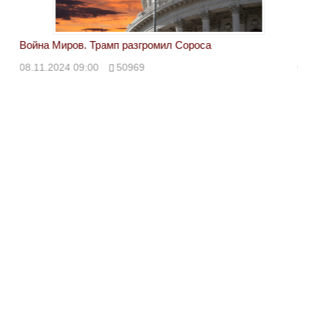
Война Миров. Трамп разгромил Сороса
Вой
08.11.2024 09:00
50969
08.