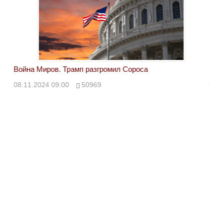
Война Миров. Трамп разгромил Сороса
Вой
08.11.2024 09:00
50969
08.