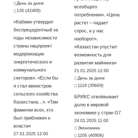
День за днем
всеобщего
135 (42489)
потребления». «Цена
«Кабмин утвердил
растет – падает
беспрецедентный за
спрос, а у нас
годы независимости
наоборот».
страны нацпроект
«Казахстан упустил
модернизации
возможность для
энергетического и
развития майнинга»
коммунального
21.01.2025 12:00
секторов». «Если бы
День за днем
1118 (39669)
я стал министром
сельского хозяйства
БРИКС отвоёвывает
Казахстана…». «Там
долю в мировой
фамилии всех, кто
экономике у стран G7
был приближен к
24.01.2025 11:00
власти»
Экономика
27.01.2025 12:00
1105 (40906)