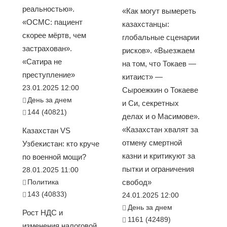
реальностью».
«Как могут вымереть
«ОСМС: пациент
казахстанцы:
скорее мёртв, чем
глобальные сценарии
застрахован».
рисков». «Выезжаем
«Сатира не
на том, что Токаев —
преступление»
китаист» —
23.01.2025 12:00
Сыроежкин о Токаеве
День за днем
и Си, секретных
144 (40821)
делах и о Масимове».
«Казахстан хвалят за
Казахстан VS
отмену смертной
Узбекистан: кто круче
казни и критикуют за
по военной мощи?
пытки и ограничения
28.01.2025 11:00
Политика
свобод»
143 (40833)
24.01.2025 12:00
День за днем
Рост НДС и
1161 (42489)
изменения налоговой