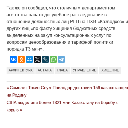
Так же он сообщил, что столичным департаментом
агентства начато досудебное расследование в
отношении должностных лиц РГП на ПХВ «Казводхоз» и
других лиц «по факту хищения бюджетных средств,
выделенных на закуп консультационных услуг по
вопросам ценообразования и тарифной политики
порядка Т3 млн».
АРХИТЕКТУРА
АСТАНА
ГЛАВА
УПРАВЛЕНИЕ
ХИЩЕНИЕ
Previous
Самолет Токио-Сеул-Павлодар доставил 156 казахстанцев
Навигация
Post:
на Родину
по
Next
США выделили более Т321 млн Казахстану на борьбу с
Post:
корью
записям