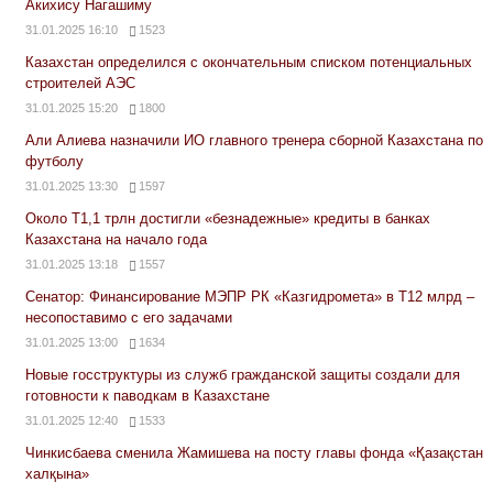
Акихису Нагашиму
31.01.2025 16:10
1523
Казахстан определился с окончательным списком потенциальных
строителей АЭС
31.01.2025 15:20
1800
Али Алиева назначили ИО главного тренера сборной Казахстана по
футболу
31.01.2025 13:30
1597
Около Т1,1 трлн достигли «безнадежные» кредиты в банках
Казахстана на начало года
31.01.2025 13:18
1557
Сенатор: Финансирование МЭПР РК «Казгидромета» в Т12 млрд –
несопоставимо с его задачами
31.01.2025 13:00
1634
Новые госструктуры из служб гражданской защиты создали для
готовности к паводкам в Казахстане
31.01.2025 12:40
1533
Чинкисбаева сменила Жамишева на посту главы фонда «Қазақстан
халқына»