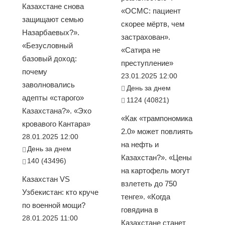
Казахстане снова
«ОСМС: пациент
защищают семью
скорее мёртв, чем
Назарбаевых?».
застрахован».
«Безусловный
«Сатира не
базовый доход:
преступление»
почему
23.01.2025 12:00
заволновались
День за днем
адепты «старого»
1124 (40821)
Казахстана?». «Эхо
«Как «трампономика
кровавого Кантара»
2.0» может повлиять
28.01.2025 12:00
на нефть и
День за днем
Казахстан?». «Цены
140 (43496)
на картофель могут
Казахстан VS
взлететь до 750
Узбекистан: кто круче
тенге». «Когда
по военной мощи?
говядина в
28.01.2025 11:00
Казахстане станет