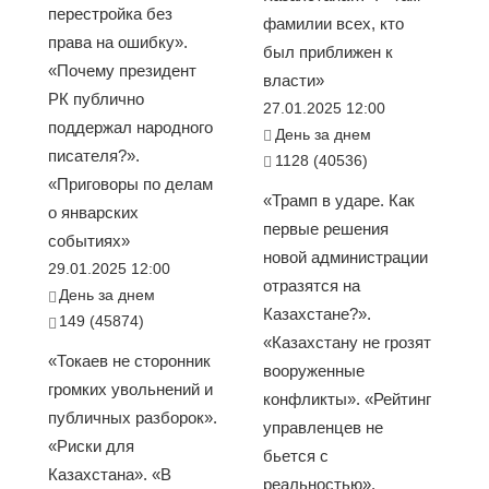
перестройка без
фамилии всех, кто
права на ошибку».
был приближен к
«Почему президент
власти»
РК публично
27.01.2025 12:00
поддержал народного
День за днем
писателя?».
1128 (40536)
«Приговоры по делам
«Трамп в ударе. Как
о январских
первые решения
событиях»
новой администрации
29.01.2025 12:00
отразятся на
День за днем
Казахстане?».
149 (45874)
«Казахстану не грозят
«Токаев не сторонник
вооруженные
громких увольнений и
конфликты». «Рейтинг
публичных разборок».
управленцев не
«Риски для
бьется с
Казахстана». «В
реальностью».