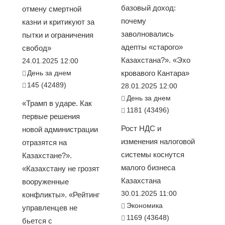
базовый доход:
отмену смертной
почему
казни и критикуют за
заволновались
пытки и ограничения
адепты «старого»
свобод»
Казахстана?». «Эхо
24.01.2025 12:00
День за днем
кровавого Кантара»
145 (42489)
28.01.2025 12:00
День за днем
«Трамп в ударе. Как
1181 (43496)
первые решения
Рост НДС и
новой администрации
изменения налоговой
отразятся на
системы коснутся
Казахстане?».
малого бизнеса
«Казахстану не грозят
Казахстана
вооруженные
30.01.2025 11:00
конфликты». «Рейтинг
Экономика
управленцев не
1169 (43648)
бьется с