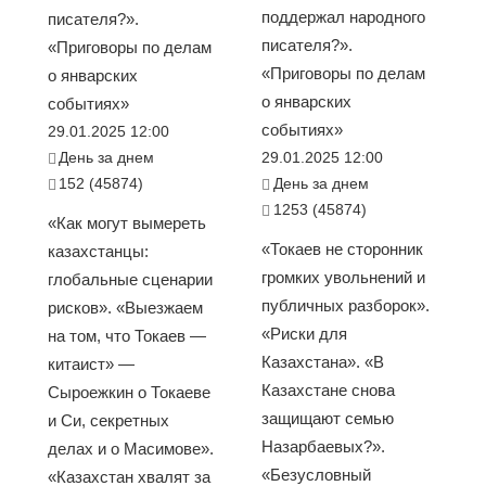
поддержал народного
писателя?».
писателя?».
«Приговоры по делам
«Приговоры по делам
о январских
о январских
событиях»
событиях»
29.01.2025 12:00
День за днем
29.01.2025 12:00
152 (45874)
День за днем
1253 (45874)
«Как могут вымереть
«Токаев не сторонник
казахстанцы:
громких увольнений и
глобальные сценарии
публичных разборок».
рисков». «Выезжаем
«Риски для
на том, что Токаев —
Казахстана». «В
китаист» —
Казахстане снова
Сыроежкин о Токаеве
защищают семью
и Си, секретных
Назарбаевых?».
делах и о Масимове».
«Безусловный
«Казахстан хвалят за