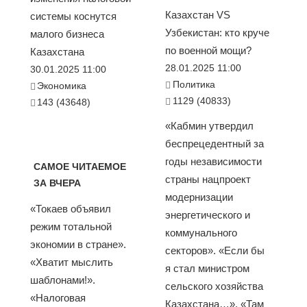
Казахстан VS
системы коснутся
Узбекистан: кто круче
малого бизнеса
по военной мощи?
Казахстана
28.01.2025 11:00
30.01.2025 11:00
Политика
Экономика
1129 (40833)
143 (43648)
«Кабмин утвердил
беспрецедентный за
годы независимости
САМОЕ ЧИТАЕМОЕ
страны нацпроект
ЗА ВЧЕРА
модернизации
«Токаев объявил
энергетического и
режим тотальной
коммунального
экономии в стране».
секторов». «Если бы
«Хватит мыслить
я стал министром
шаблонами!».
сельского хозяйства
«Налоговая
Казахстана…». «Там