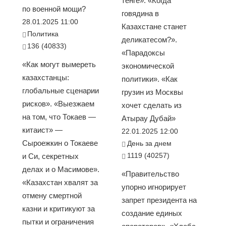
тенге». «Когда
по военной мощи?
говядина в
28.01.2025 11:00
Казахстане станет
Политика
деликатесом?».
136 (40833)
«Парадоксы
«Как могут вымереть
экономической
казахстанцы:
политики». «Как
глобальные сценарии
грузин из Москвы
рисков». «Выезжаем
хочет сделать из
на том, что Токаев —
Атырау Дубай»
китаист» —
22.01.2025 12:00
Сыроежкин о Токаеве
День за днем
1119 (40257)
и Си, секретных
делах и о Масимове».
«Правительство
«Казахстан хвалят за
упорно игнорирует
отмену смертной
запрет президента на
казни и критикуют за
создание единых
пытки и ограничения