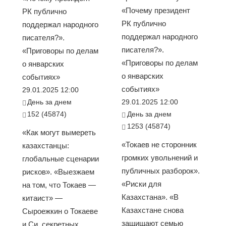
«Почему президент
РК публично
РК публично
поддержал народного
поддержал народного
писателя?».
писателя?».
«Приговоры по делам
«Приговоры по делам
о январских
о январских
событиях»
событиях»
29.01.2025 12:00
День за днем
29.01.2025 12:00
152 (45874)
День за днем
1253 (45874)
«Как могут вымереть
«Токаев не сторонник
казахстанцы:
громких увольнений и
глобальные сценарии
публичных разборок».
рисков». «Выезжаем
«Риски для
на том, что Токаев —
Казахстана». «В
китаист» —
Казахстане снова
Сыроежкин о Токаеве
защищают семью
и Си, секретных