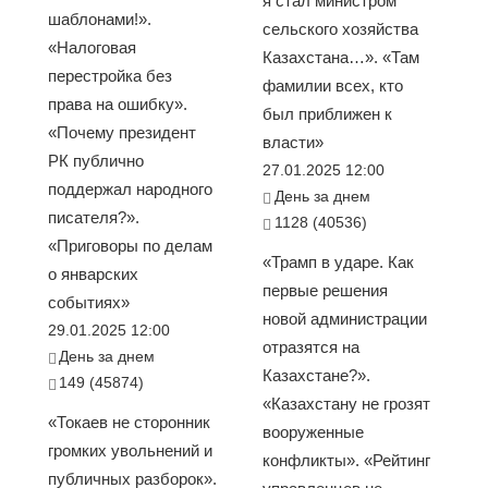
я стал министром
шаблонами!».
сельского хозяйства
«Налоговая
Казахстана…». «Там
перестройка без
фамилии всех, кто
права на ошибку».
был приближен к
«Почему президент
власти»
РК публично
27.01.2025 12:00
поддержал народного
День за днем
писателя?».
1128 (40536)
«Приговоры по делам
«Трамп в ударе. Как
о январских
первые решения
событиях»
новой администрации
29.01.2025 12:00
отразятся на
День за днем
Казахстане?».
149 (45874)
«Казахстану не грозят
«Токаев не сторонник
вооруженные
громких увольнений и
конфликты». «Рейтинг
публичных разборок».