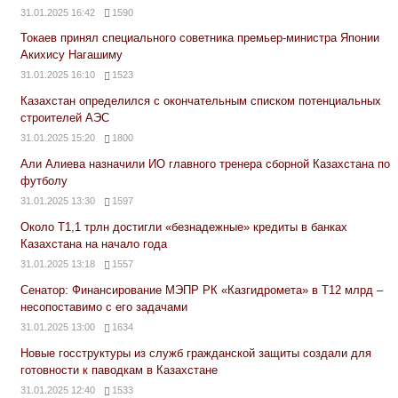
31.01.2025 16:42
1590
Токаев принял специального советника премьер-министра Японии
Акихису Нагашиму
31.01.2025 16:10
1523
Казахстан определился с окончательным списком потенциальных
строителей АЭС
31.01.2025 15:20
1800
Али Алиева назначили ИО главного тренера сборной Казахстана по
футболу
31.01.2025 13:30
1597
Около Т1,1 трлн достигли «безнадежные» кредиты в банках
Казахстана на начало года
31.01.2025 13:18
1557
Сенатор: Финансирование МЭПР РК «Казгидромета» в Т12 млрд –
несопоставимо с его задачами
31.01.2025 13:00
1634
Новые госструктуры из служб гражданской защиты создали для
готовности к паводкам в Казахстане
31.01.2025 12:40
1533