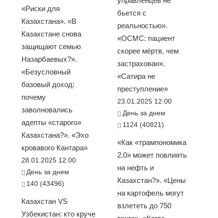
управленцев не
«Риски для
бьется с
Казахстана». «В
реальностью».
Казахстане снова
«ОСМС: пациент
защищают семью
скорее мёртв, чем
Назарбаевых?».
застрахован».
«Безусловный
«Сатира не
базовый доход:
преступление»
почему
23.01.2025 12:00
заволновались
День за днем
адепты «старого»
1124 (40821)
Казахстана?». «Эхо
«Как «трампономика
кровавого Кантара»
2.0» может повлиять
28.01.2025 12:00
на нефть и
День за днем
Казахстан?». «Цены
140 (43496)
на картофель могут
Казахстан VS
взлететь до 750
Узбекистан: кто круче