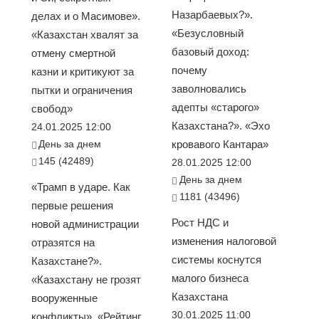
Назарбаевых?».
делах и о Масимове».
«Безусловный
«Казахстан хвалят за
базовый доход:
отмену смертной
почему
казни и критикуют за
заволновались
пытки и ограничения
адепты «старого»
свобод»
Казахстана?». «Эхо
24.01.2025 12:00
День за днем
кровавого Кантара»
145 (42489)
28.01.2025 12:00
День за днем
«Трамп в ударе. Как
1181 (43496)
первые решения
Рост НДС и
новой администрации
изменения налоговой
отразятся на
системы коснутся
Казахстане?».
малого бизнеса
«Казахстану не грозят
Казахстана
вооруженные
30.01.2025 11:00
конфликты». «Рейтинг