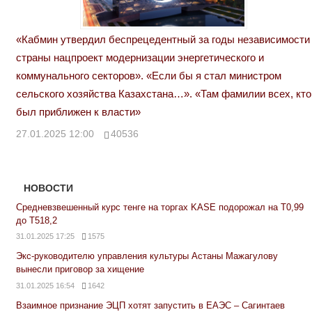
«Кабмин утвердил беспрецедентный за годы независимости
страны нацпроект модернизации энергетического и
коммунального секторов». «Если бы я стал министром
сельского хозяйства Казахстана…». «Там фамилии всех, кто
был приближен к власти»
27.01.2025 12:00
40536
НОВОСТИ
Средневзвешенный курс тенге на торгах KASE подорожал на Т0,99
до Т518,2
31.01.2025 17:25
1575
Экс-руководителю управления культуры Астаны Мажагулову
вынесли приговор за хищение
31.01.2025 16:54
1642
Взаимное признание ЭЦП хотят запустить в ЕАЭС – Сагинтаев