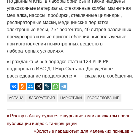
По данным КНБ, в лаборатории были также найдены
упаковочные материалы, стеклянные колбы, магнитная
мешалка, насосы, пробирки, стеклянные цилиндры,
респираторные маски, медицинские перчатки,
электронные весы, 2 кг реагентов, 40 литров различных
прекурсоров и иные приспособления, «используемые
при изготовлении психотропных веществ в
лабораторных условиях».
«Гражданка «С» в порядке статьи 128 УПК РК
водворена в ИВС ДП Нур-Султана. Досудебное
расследование продолжается», — сказано в сообщении.
АСТАНА
ЛАБОРАТОРИЯ
НАРКОТИКИ
РАССЛЕДОВАНИЕ
Previous
Ректор в Актау судится с журналистом и адвокатом после
Навигация
Post:
публикации видео с танцовщицей
по
Next
«Золотые парашюты» для маленьких принцев