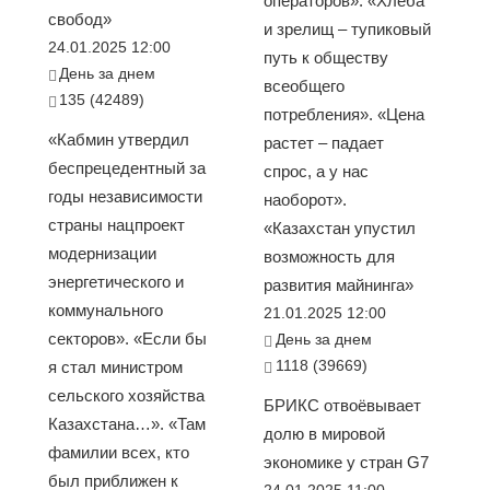
операторов». «Хлеба
свобод»
и зрелищ – тупиковый
24.01.2025 12:00
путь к обществу
День за днем
всеобщего
135 (42489)
потребления». «Цена
«Кабмин утвердил
растет – падает
беспрецедентный за
спрос, а у нас
годы независимости
наоборот».
страны нацпроект
«Казахстан упустил
модернизации
возможность для
энергетического и
развития майнинга»
коммунального
21.01.2025 12:00
секторов». «Если бы
День за днем
1118 (39669)
я стал министром
сельского хозяйства
БРИКС отвоёвывает
Казахстана…». «Там
долю в мировой
фамилии всех, кто
экономике у стран G7
был приближен к
24.01.2025 11:00