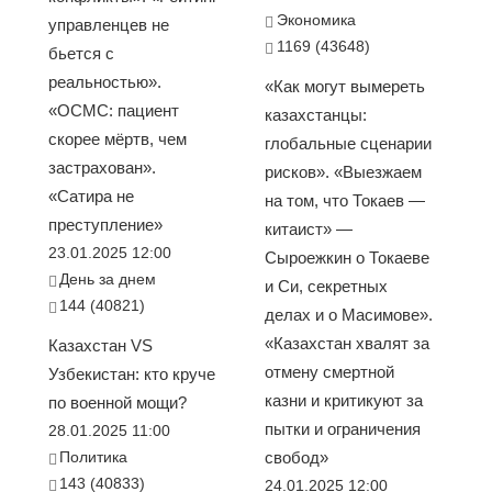
Экономика
управленцев не
1169 (43648)
бьется с
реальностью».
«Как могут вымереть
«ОСМС: пациент
казахстанцы:
скорее мёртв, чем
глобальные сценарии
застрахован».
рисков». «Выезжаем
«Сатира не
на том, что Токаев —
преступление»
китаист» —
23.01.2025 12:00
Сыроежкин о Токаеве
День за днем
и Си, секретных
144 (40821)
делах и о Масимове».
«Казахстан хвалят за
Казахстан VS
отмену смертной
Узбекистан: кто круче
казни и критикуют за
по военной мощи?
пытки и ограничения
28.01.2025 11:00
Политика
свобод»
143 (40833)
24.01.2025 12:00