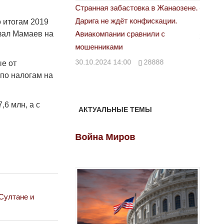
астовка в Жанаозене.
«Новый Казахстан не говорит всей
Лондон
т конфискации.
правды»
 итогам 2019
28.10.
азал Мамаев на
 сравнили с
29.10.2024 09:00
39623
00
28888
ые от
по налогам на
,6 млн, а с
АКТУАЛЬНЫЕ ТЕМЫ
ов
Война Миров
Войн
Султане и