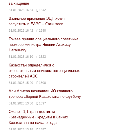
за хищение
31.01.2025 16:54
1642
Взаимное признание ЭЦП хотят
запустить в ЕАЭС – Сагинтаев
31.01.2025 16:42
1590
Токаев принял специального советника
премьер-министра Японии Акихису
Нагашиму
31.01.2025 16:10
1523
Казахстан определился с
окончательным списком потенциальных
строителей АЭС
31.01.2025 15:20
1800
Али Алиева назначили ИО главного
тренера сборной Казахстана по футболу
31.01.2025 13:30
1597
Около Т1,1 трлн достигли
«безнадежные» кредиты в банках
Казахстана на начало года
31.01.2025 13:18
1557