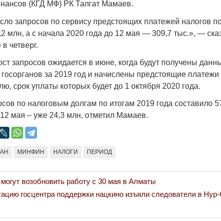
нансов (КГД МФ) РК Талгат Мамаев.
Народ выбрал свет
Странная заб
Дарига не ждё
исло запросов по сервису предстоящих платежей налогов по
17.10.2024 17:00
29972
,2 млн, а с начала 2020 года до 12 мая — 309,7 тыс.», — ск
Авиакомпании
в четверг.
мошенниками
30.10.2024 14:
ост запросов ожидается в июне, когда будут получены данн
госорганов за 2019 год и начислены предстоящие платежи 
ю, срок уплаты которых будет до 1 октября 2020 года.
сов по налоговым долгам по итогам 2019 года составило 57
 12 мая – уже 24,3 млн, отметил Мамаев.
Война Мир
ТАН
МИНФИН
НАЛОГИ
ПЕРИОД
 могут возобновить работу с 30 мая в Алматы
ацию госцентра поддержки нацкино изъяли следователи в Нур-