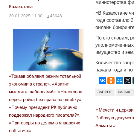
министерства фи
Казахстана
«В Казахстане ч
30.01.2025 11:00
43648
года составило 2
онлайн брифинге 
По его словам, р
уполномоченных 
имущество и земл
Количество запро
начала года и по
«Токаев объявил режим тотальной
экономии в стране». «Хватит
мыслить шаблонами!». «Налоговая
ЗАПРОС
КАЗАХС
перестройка без права на ошибку».
«Почему президент РК публично
Previous
Мечети и церкви
Навигация
поддержал народного писателя?».
Next
Post:
Рабочую документ
по
«Приговоры по делам о январских
Post:
Алматы
событиях»