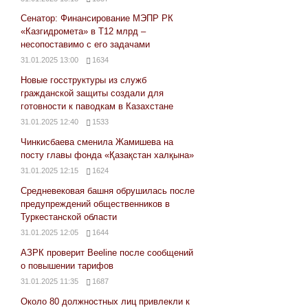
Сенатор: Финансирование МЭПР РК
«Казгидромета» в Т12 млрд –
несопоставимо с его задачами
31.01.2025 13:00
1634
Новые госструктуры из служб
гражданской защиты создали для
готовности к паводкам в Казахстане
31.01.2025 12:40
1533
Чинкисбаева сменила Жамишева на
посту главы фонда «Қазақстан халқына»
31.01.2025 12:15
1624
Средневековая башня обрушилась после
предупреждений общественников в
Туркестанской области
31.01.2025 12:05
1644
АЗРК проверит Beeline после сообщений
о повышении тарифов
31.01.2025 11:35
1687
Около 80 должностных лиц привлекли к