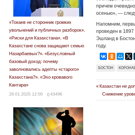
причем очевидно,
осенью», — след
«Токаев не сторонник громких
Напомним, первы
увольнений и публичных разборок».
проведен в 1897
«Риски для Казахстана». «В
Эшланд в Бостон
году.
Казахстане снова защищают семью
Назарбаевых?». «Безусловный
базовый доход: почему
БОСТОН
КОРОНА
заволновались адепты «старого»
Казахстана?». «Эхо кровавого
Кантара»
Previous
Казахстан не до
Навигация
Post:
Next
Снижение уровн
28.01.2025 12:00
43496
по
Post:
записям