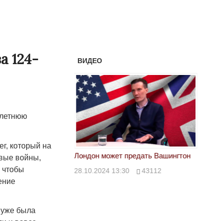
а 124-
ВИДЕО
-летнюю
г, который на
тан не говорит всей
Лондон может предать Вашингтон
Электр
овые войны,
 чтобы
28.10.2024 13:30
43112
24.10.
ение
00
39623
е уже была