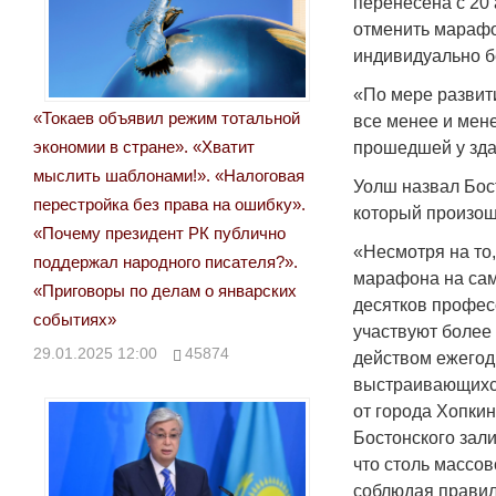
перенесена с 20 
отменить марафон
индивидуально б
«По мере развити
«Токаев объявил режим тотальной
все менее и мен
экономии в стране». «Хватит
прошедшей у зда
мыслить шаблонами!». «Налоговая
Уолш назвал Бос
перестройка без права на ошибку».
который произош
«Почему президент РК публично
«Несмотря на то,
поддержал народного писателя?».
марафона на сам
«Приговоры по делам о январских
десятков профес
событиях»
участвуют более 
29.01.2025 12:00
45874
действом ежегод
выстраивающихся
от города Хопкин
Бостонского зали
что столь массо
соблюдая правил