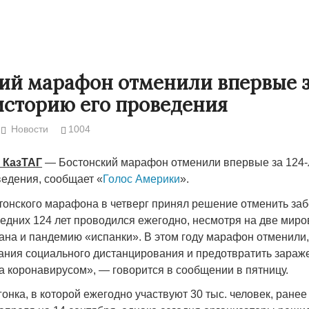
ий марафон отменили впервые з
сторию его проведения
Новости
1004
. КазТАГ
— Бостонский марафон отменили впервые за 124
ведения, сообщает «
Голос Америки
».
тонского марафона в четверг принял решение отменить забе
Странная забастовка в Жанаозене.
«Новый Казахс
едних 124 лет проводился ежегодно, несмотря на две мир
Дарига не ждёт конфискации.
правды»
ана и пандемию «испанки». В этом году марафон отменили,
9972
ания социального дистанцирования и предотвратить зараж
Авиакомпании сравнили с
29.10.2024 09:
а коронавирусом», — говорится в сообщении в пятницу.
мошенниками
30.10.2024 14:00
28888
гонка, в которой ежегодно участвуют 30 тыс. человек, ране