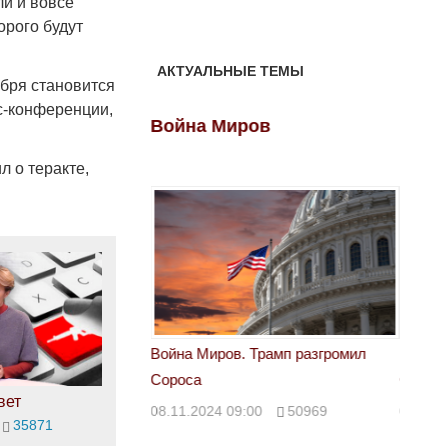
ли и вовсе
орого будут
АКТУАЛЬНЫЕ ТЕМЫ
ября становится
с-конференции,
ов
Война Миров
Войн
 о теракте,
 Трамп разгромил
Война Миров. Трамп разгромил
Война 
Сороса
Сорос
вет
00
50969
08.11.2024 09:00
50969
08.11.
35871