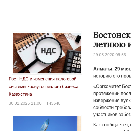
Бостонск
летнюю и
29.05.2020 09:55
Алматы. 29 мая
историю его про
Рост НДС и изменения налоговой
«Оргкомитет Бос
системы коснутся малого бизнеса
Народ выбрал свет
протяжении посл
Казахстана
извержения вулк
17.10.2024 17:00
2
30.01.2025 11:00
43648
соблюсти требов
участников забег
Как сообщается, 