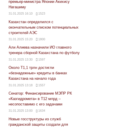
премьер-министра Японии Акихису
Нагашиму
31.01.2025 16:10
1523
Казахстан определился с
окончательным списком потенциальных
строителей АЭС
31.01.2025 15:20
1800
Али Алиева назначили ИО главного
тренера сборной Казахстана по футболу
31.01.2025 13:30
1597
Около Т1,1 трлн достигли
«безнадежные» кредиты в банках
Казахстана на начало года
31.01.2025 13:18
1557
Сенатор: Финансирование МЭПР РК
«Казгидромета» в Т12 млрд –
несопоставимо с его задачами
31.01.2025 13:00
1634
Новые госструктуры из служб
гражданской защиты создали для