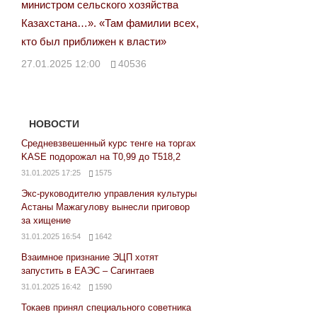
министром сельского хозяйства
Казахстана…». «Там фамилии всех,
кто был приближен к власти»
27.01.2025 12:00
40536
НОВОСТИ
Средневзвешенный курс тенге на торгах
KASE подорожал на Т0,99 до Т518,2
31.01.2025 17:25
1575
Экс-руководителю управления культуры
Астаны Мажагулову вынесли приговор
за хищение
31.01.2025 16:54
1642
Взаимное признание ЭЦП хотят
запустить в ЕАЭС – Сагинтаев
31.01.2025 16:42
1590
Токаев принял специального советника