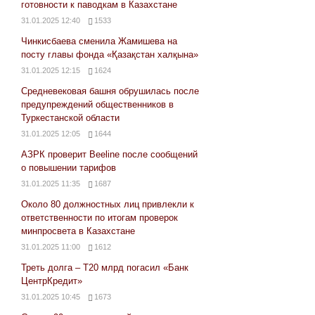
готовности к паводкам в Казахстане
31.01.2025 12:40
1533
Чинкисбаева сменила Жамишева на
посту главы фонда «Қазақстан халқына»
31.01.2025 12:15
1624
Средневековая башня обрушилась после
предупреждений общественников в
Туркестанской области
31.01.2025 12:05
1644
АЗРК проверит Beeline после сообщений
о повышении тарифов
31.01.2025 11:35
1687
Около 80 должностных лиц привлекли к
ответственности по итогам проверок
минпросвета в Казахстане
31.01.2025 11:00
1612
Треть долга – Т20 млрд погасил «Банк
ЦентрКредит»
31.01.2025 10:45
1673