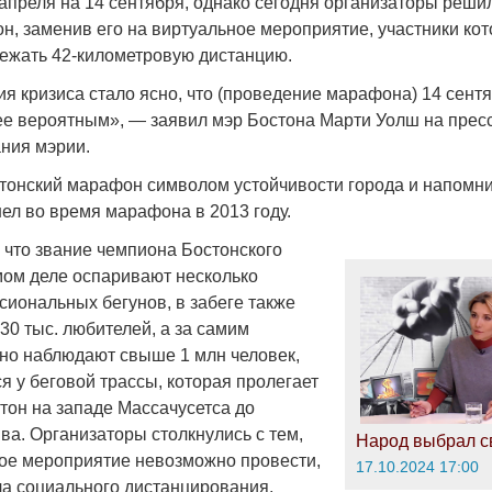
апреля на 14 сентября, однако сегодня организаторы реши
, заменив его на виртуальное мероприятие, участники кот
ежать 42-километровую дистанцию.
я кризиса стало ясно, что (проведение марафона) 14 сент
ее вероятным», — заявил мэр Бостона Марти Уолш на прес
Война Мир
ния мэрии.
тонский марафон символом устойчивости города и напомнил
ел во время марафона в 2013 году.
 что звание чемпиона Бостонского
ом деле оспаривают несколько
сиональных бегунов, в забеге также
30 тыс. любителей, а за самим
но наблюдают свыше 1 млн человек,
 у беговой трассы, которая пролегает
Война Миров.
тон на западе Массачусетса до
Сороса
ва. Организаторы столкнулись с тем,
Народ выбрал с
08.11.2024 09:
вое мероприятие невозможно провести,
17.10.2024 17:00
а социального дистанцирования,