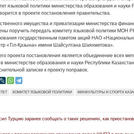
Народ выбрал свет
Странная заб
итет языковой политики министерства образования и науки 
Дарига не ждё
ворится в проекте постановления правительства.
17.10.2024 17:00
29972
Авиакомпании
рственного имущества и приватизации министерства финан
мошенниками
ены поручить передать комитету языковой политики МОН Р
30.10.2024 14:
зования государственным пакетом акций НАО «Национальн
нтр «Тіл-Қазына» имени Шайсултана Шаяхметова».
го проекта постановления является объединение всех мет
 в министерстве образования и науки Республики Казахста
снительной записке к проекту поправок.
Война Мир
ТЕТ
КОМИТЕТ ЯЗЫКОВОЙ ПОЛИТИКИ
МИНКУЛЬТУРЫ И СПОРТА КАЗ
сил Турцию заранее сообщать о таких решениях, как приостанов