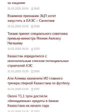
за хищение
31.01.2025 16:54
1642
Взаимное признание ЭЦП хотят
запустить в ЕАЭС – Сагинтаев
31.01.2025 16:42
1590
Токаев принял специального советника
премьер-министра Японии Акихису
Нагашиму
31.01.2025 16:10
1523
Казахстан определился с
окончательным списком потенциальных
строителей АЭС
31.01.2025 15:20
1800
Али Алиева назначили ИО главного
тренера сборной Казахстана по футболу
31.01.2025 13:30
1597
Около Т1,1 трлн достигли
«безнадежные» кредиты в банках
Казахстана на начало года
31.01.2025 13:18
1557