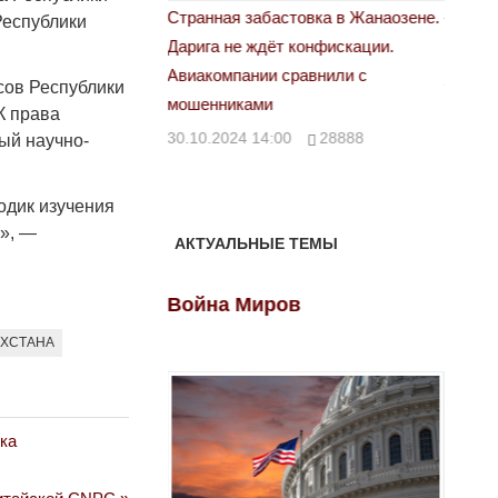
астовка в Жанаозене.
«Новый Казахстан не говорит всей
Лондон
Республики
т конфискации.
правды»
28.10.
 сравнили с
29.10.2024 09:00
39623
сов Республики
К права
00
28888
ый научно-
одик изучения
н», —
АКТУАЛЬНЫЕ ТЕМЫ
ов
Война Миров
Войн
АХСТАНА
ка