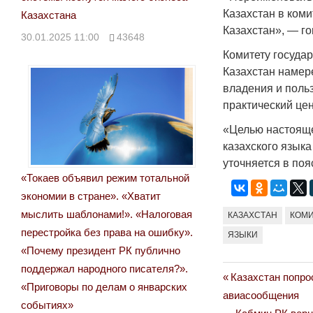
Казахстан в ком
Казахстана
Казахстан», — го
30.01.2025 11:00
43648
Комитету госуда
Казахстан намер
владения и поль
практический це
«Целью настояще
казахского языка
уточняется в поя
«Токаев объявил режим тотальной
экономии в стране». «Хватит
мыслить шаблонами!». «Налоговая
КАЗАХСТАН
КОМИ
перестройка без права на ошибку».
ЯЗЫКИ
«Почему президент РК публично
поддержал народного писателя?».
Previous
Казахстан попро
Навигация
«Приговоры по делам о январских
Post:
авиасообщения
событиях»
по
Next