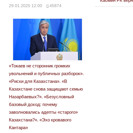
Кабмин РК верн
29.01.2025 12:00
45874
Post:
записям
«Токаев не сторонник громких
увольнений и публичных разборок».
«Риски для Казахстана». «В
Казахстане снова защищают семью
Назарбаевых?». «Безусловный
базовый доход: почему
заволновались адепты «старого»
Казахстана?». «Эхо кровавого
Кантара»