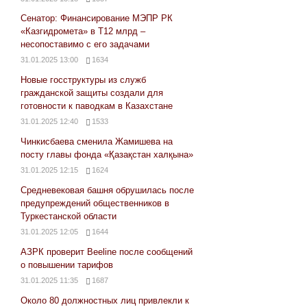
Сенатор: Финансирование МЭПР РК
«Казгидромета» в Т12 млрд –
несопоставимо с его задачами
31.01.2025 13:00
1634
Новые госструктуры из служб
гражданской защиты создали для
готовности к паводкам в Казахстане
31.01.2025 12:40
1533
Чинкисбаева сменила Жамишева на
посту главы фонда «Қазақстан халқына»
31.01.2025 12:15
1624
Средневековая башня обрушилась после
предупреждений общественников в
Туркестанской области
31.01.2025 12:05
1644
АЗРК проверит Beeline после сообщений
о повышении тарифов
31.01.2025 11:35
1687
Около 80 должностных лиц привлекли к