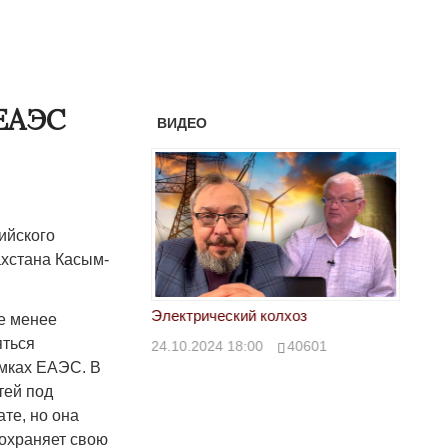
 ЕАЭС
ВИДЕО
ийского
ахстана Касым-
 предать Вашингтон
Электрический колхоз
БРИКС
не менее
глоба
яться
30
43112
24.10.2024 18:00
40601
амках ЕАЭС. В
Запад
тей под
24.10.
те, но она
сохраняет свою