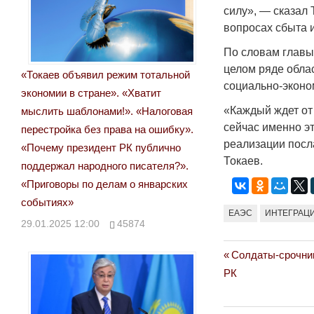
силу», — сказал 
вопросах сбыта 
По словам главы 
целом ряде облас
«Токаев объявил режим тотальной
социально-эконо
экономии в стране». «Хватит
«Каждый ждет от
мыслить шаблонами!». «Налоговая
сейчас именно э
перестройка без права на ошибку».
реализации посла
«Почему президент РК публично
Токаев.
поддержал народного писателя?».
«Приговоры по делам о январских
событиях»
ЕАЭС
ИНТЕГРАЦ
29.01.2025 12:00
45874
Previous
Солдаты-срочник
Навигация
Post:
РК
по
записям