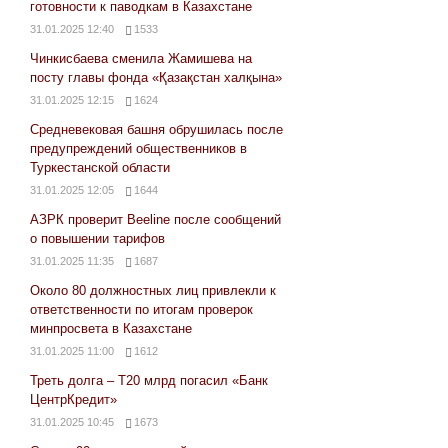
готовности к паводкам в Казахстане
31.01.2025 12:40
1533
Чинкисбаева сменила Жамишева на
посту главы фонда «Қазақстан халқына»
31.01.2025 12:15
1624
Средневековая башня обрушилась после
предупреждений общественников в
Туркестанской области
31.01.2025 12:05
1644
АЗРК проверит Beeline после сообщений
о повышении тарифов
31.01.2025 11:35
1687
Около 80 должностных лиц привлекли к
ответственности по итогам проверок
минпросвета в Казахстане
31.01.2025 11:00
1612
Треть долга – Т20 млрд погасил «Банк
ЦентрКредит»
31.01.2025 10:45
1673