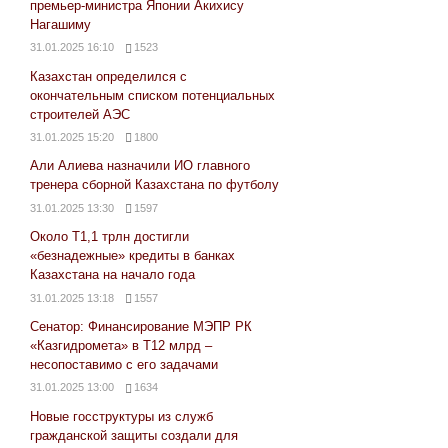
премьер-министра Японии Акихису
Нагашиму
31.01.2025 16:10
1523
Казахстан определился с
окончательным списком потенциальных
строителей АЭС
31.01.2025 15:20
1800
Али Алиева назначили ИО главного
тренера сборной Казахстана по футболу
31.01.2025 13:30
1597
Около Т1,1 трлн достигли
«безнадежные» кредиты в банках
Казахстана на начало года
31.01.2025 13:18
1557
Сенатор: Финансирование МЭПР РК
«Казгидромета» в Т12 млрд –
несопоставимо с его задачами
31.01.2025 13:00
1634
Новые госструктуры из служб
гражданской защиты создали для