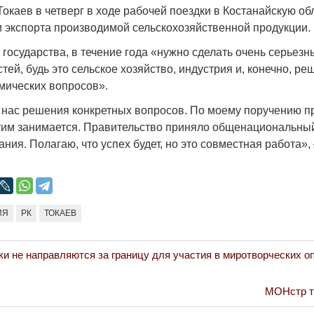
Токаев в четверг в ходе рабочей поездки в Костанайскую обл
и экспорта производимой сельскохозяйственной продукции.
государства, в течение года «нужно сделать очень серьезн
тей, будь это сельское хозяйство, индустрия и, конечно, р
мических вопросов».
Война Мир
 нас решения конкретных вопросов. По моему поручению п
тим занимается. Правительство приняло общенациональны
ния. Полагаю, что успех будет, но это совместная работа»
ИЯ
РК
ТОКАЕВ
Война Миров.
и не направляются за границу для участия в миротворческих 
Сороса
08.11.2024 09:
Next
МОНстр т
Post: