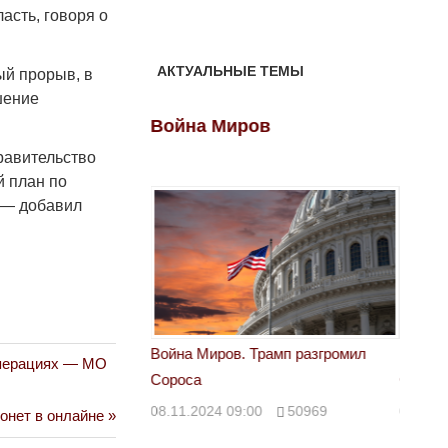
асть, говоря о
АКТУАЛЬНЫЕ ТЕМЫ
ый прорыв, в
ешение
ов
Война Миров
Войн
равительство
й план по
, — добавил
 Трамп разгромил
Война Миров. Трамп разгромил
Война 
операциях — МО
Сороса
Сорос
00
50969
08.11.2024 09:00
50969
08.11.
онет в онлайне