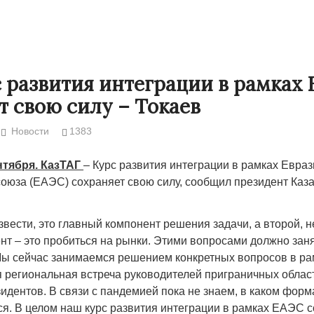
 развития интеграции в рамках
т свою силу – Токаев
Новости
1383
нтября. КазТАГ
– Курс развития интеграции в рамках Евраз
союза (ЕАЭС) сохраняет свою силу, сообщил президент Каз
 в Жанаозене.
«Новый Казахстан не говорит всей
Лондон может
вести, это главный компонент решения задачи, а второй, 
искации.
правды»
нт – это пробиться на рынки. Этими вопросами должно зан
28.10.2024 13:
Мы сейчас занимаемся решением конкретных вопросов в р
или с
29.10.2024 09:00
39623
я региональная встреча руководителей приграничных облас
дентов. В связи с пандемией пока не знаем, в каком форма
8888
ся. В целом наш курс развития интеграции в рамках ЕАЭС 