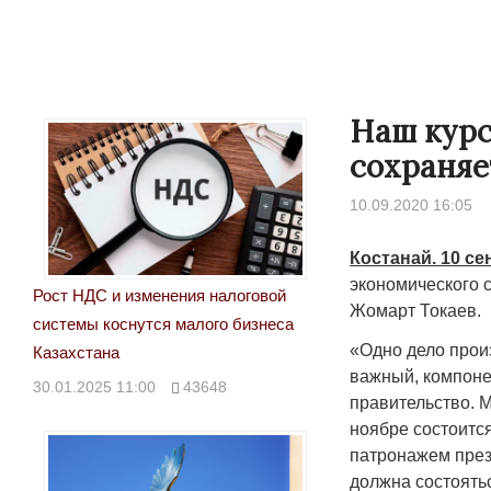
Наш курс
сохраняе
10.09.2020 16:05
Костанай. 10 се
экономического 
Рост НДС и изменения налоговой
Жомарт Токаев.
системы коснутся малого бизнеса
Народ выбрал свет
Странная забастовка
«Одно дело произ
Казахстана
Дарига не ждёт конф
важный, компоне
17.10.2024 17:00
29972
30.01.2025 11:00
43648
правительство. 
Авиакомпании сравн
ноябре состоитс
мошенниками
патронажем прези
30.10.2024 14:00
2
должна состоять