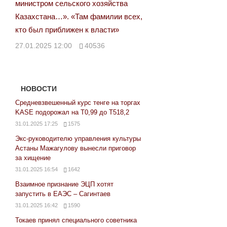
министром сельского хозяйства
Казахстана…». «Там фамилии всех,
кто был приближен к власти»
27.01.2025 12:00
40536
НОВОСТИ
Средневзвешенный курс тенге на торгах
KASE подорожал на Т0,99 до Т518,2
31.01.2025 17:25
1575
Экс-руководителю управления культуры
Астаны Мажагулову вынесли приговор
за хищение
31.01.2025 16:54
1642
Взаимное признание ЭЦП хотят
запустить в ЕАЭС – Сагинтаев
31.01.2025 16:42
1590
Токаев принял специального советника