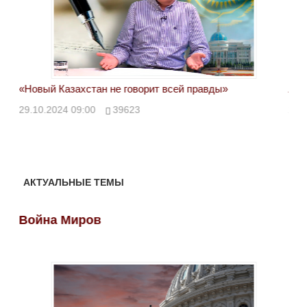
«Новый Казахстан не говорит всей правды»
Лон
ми
29.10.2024 09:00
39623
28.
АКТУАЛЬНЫЕ ТЕМЫ
Война Миров
Во