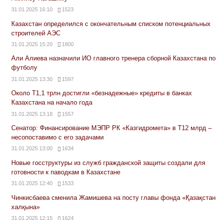
31.01.2025 16:10
1523
Казахстан определился с окончательным списком потенциальных
строителей АЭС
31.01.2025 15:20
1800
Али Алиева назначили ИО главного тренера сборной Казахстана по
футболу
31.01.2025 13:30
1597
Около Т1,1 трлн достигли «безнадежные» кредиты в банках
Казахстана на начало года
31.01.2025 13:18
1557
Сенатор: Финансирование МЭПР РК «Казгидромета» в Т12 млрд –
несопоставимо с его задачами
31.01.2025 13:00
1634
Новые госструктуры из служб гражданской защиты создали для
готовности к паводкам в Казахстане
31.01.2025 12:40
1533
Чинкисбаева сменила Жамишева на посту главы фонда «Қазақстан
халқына»
31.01.2025 12:15
1624