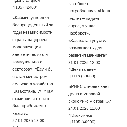
День за днем
всеобщего
135 (42489)
потребления». «Цена
«Кабмин утвердил
растет – падает
беспрецедентный за
спрос, а у нас
годы независимости
наоборот».
страны нацпроект
«Казахстан упустил
модернизации
возможность для
энергетического и
развития майнинга»
коммунального
21.01.2025 12:00
секторов». «Если бы
День за днем
1118 (39669)
я стал министром
сельского хозяйства
БРИКС отвоёвывает
Казахстана…». «Там
долю в мировой
фамилии всех, кто
экономике у стран G7
был приближен к
24.01.2025 11:00
власти»
Экономика
27.01.2025 12:00
1105 (40906)