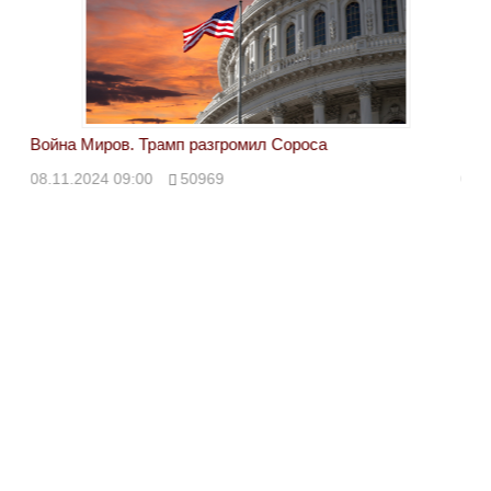
Война Миров. Трамп разгромил Сороса
Вой
08.11.2024 09:00
50969
08.