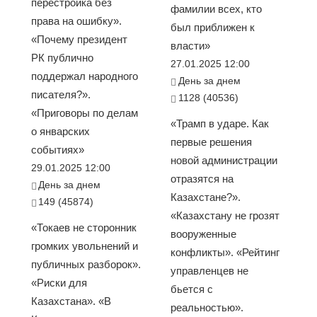
перестройка без
фамилии всех, кто
права на ошибку».
был приближен к
«Почему президент
власти»
РК публично
27.01.2025 12:00
поддержал народного
День за днем
писателя?».
1128 (40536)
«Приговоры по делам
«Трамп в ударе. Как
о январских
первые решения
событиях»
новой администрации
29.01.2025 12:00
отразятся на
День за днем
Казахстане?».
149 (45874)
«Казахстану не грозят
«Токаев не сторонник
вооруженные
громких увольнений и
конфликты». «Рейтинг
публичных разборок».
управленцев не
«Риски для
бьется с
Казахстана». «В
реальностью».