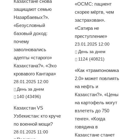
Казахстане снова
«ОСМС: пациент
защищают семью
скорее мёртв, чем
Назарбаевых?».
застрахован».
«Безусловный
«Сатира не
базовый доход:
преступление»
почему
23.01.2025 12:00
заволновались
День за днем
адепты «старого»
1124 (40821)
Казахстана?». «Эхо
«Как «трампономика
кровавого Кантара»
2.0» может повлиять
28.01.2025 12:00
на нефть и
День за днем
Казахстан?». «Цены
140 (43496)
на картофель могут
Казахстан VS
взлететь до 750
Узбекистан: кто круче
тенге». «Когда
по военной мощи?
говядина в
28.01.2025 11:00
Казахстане станет