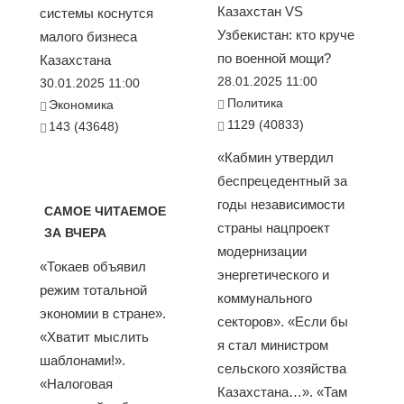
Казахстан VS
системы коснутся
Узбекистан: кто круче
малого бизнеса
по военной мощи?
Казахстана
28.01.2025 11:00
30.01.2025 11:00
Политика
Экономика
1129 (40833)
143 (43648)
«Кабмин утвердил
беспрецедентный за
годы независимости
САМОЕ ЧИТАЕМОЕ
страны нацпроект
ЗА ВЧЕРА
модернизации
«Токаев объявил
энергетического и
режим тотальной
коммунального
экономии в стране».
секторов». «Если бы
«Хватит мыслить
я стал министром
шаблонами!».
сельского хозяйства
«Налоговая
Казахстана…». «Там