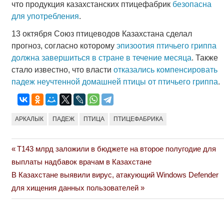
что продукция казахстанских птицефабрик
безопасна
для употребления
.
13 октября Союз птицеводов Казахстана сделал
прогноз, согласно которому
эпизоотия птичьего гриппа
должна завершиться в стране в течение месяца
. Также
стало известно, что власти
отказались компенсировать
падеж неучтенной домашней птицы от птичьего гриппа
.
АРКАЛЫК
ПАДЕЖ
ПТИЦА
ПТИЦЕФАБРИКА
Previous
Т143 млрд заложили в бюджете на второе полугодие для
Навигация
Post:
выплаты надбавок врачам в Казахстане
по
Next
В Казахстане выявили вирус, атакующий Windows Defender
Post:
для хищения данных пользователей
записям