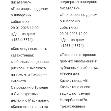
поддержал народного
писателя?».
писателя?».
«Приговоры по делам
«Приговоры по делам
о январских
о январских
событиях»
событиях»
29.01.2025 12:00
День за днем
29.01.2025 12:00
152 (45874)
День за днем
1253 (45874)
«Как могут вымереть
«Токаев не сторонник
казахстанцы:
громких увольнений и
глобальные сценарии
публичных разборок».
рисков». «Выезжаем
«Риски для
на том, что Токаев —
Казахстана». «В
китаист» —
Казахстане снова
Сыроежкин о Токаеве
защищают семью
и Си, секретных
Назарбаевых?».
делах и о Масимове».
«Безусловный
«Казахстан хвалят за