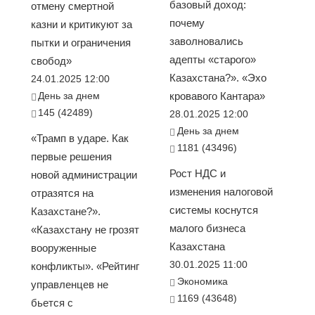
базовый доход:
отмену смертной
почему
казни и критикуют за
заволновались
пытки и ограничения
адепты «старого»
свобод»
Казахстана?». «Эхо
24.01.2025 12:00
День за днем
кровавого Кантара»
145 (42489)
28.01.2025 12:00
День за днем
«Трамп в ударе. Как
1181 (43496)
первые решения
Рост НДС и
новой администрации
изменения налоговой
отразятся на
системы коснутся
Казахстане?».
малого бизнеса
«Казахстану не грозят
Казахстана
вооруженные
30.01.2025 11:00
конфликты». «Рейтинг
Экономика
управленцев не
1169 (43648)
бьется с