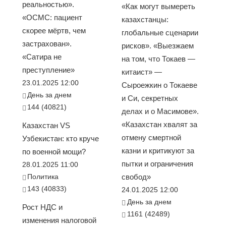
реальностью».
«Как могут вымереть
«ОСМС: пациент
казахстанцы:
скорее мёртв, чем
глобальные сценарии
застрахован».
рисков». «Выезжаем
«Сатира не
на том, что Токаев —
преступление»
китаист» —
23.01.2025 12:00
Сыроежкин о Токаеве
День за днем
и Си, секретных
144 (40821)
делах и о Масимове».
«Казахстан хвалят за
Казахстан VS
отмену смертной
Узбекистан: кто круче
казни и критикуют за
по военной мощи?
пытки и ограничения
28.01.2025 11:00
Политика
свобод»
143 (40833)
24.01.2025 12:00
День за днем
Рост НДС и
1161 (42489)
изменения налоговой