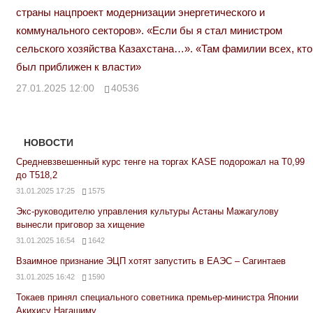
страны нацпроект модернизации энергетического и
коммунального секторов». «Если бы я стал министром
сельского хозяйства Казахстана…». «Там фамилии всех, кто
был приближен к власти»
27.01.2025 12:00
40536
НОВОСТИ
Средневзвешенный курс тенге на торгах KASE подорожал на Т0,99
до Т518,2
31.01.2025 17:25
1575
Экс-руководителю управления культуры Астаны Мажагулову
вынесли приговор за хищение
31.01.2025 16:54
1642
Взаимное признание ЭЦП хотят запустить в ЕАЭС – Сагинтаев
31.01.2025 16:42
1590
Токаев принял специального советника премьер-министра Японии
Акихису Нагашиму