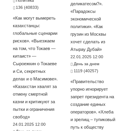
Политика
деликатесом?».
136 (40833)
«Парадоксы
«Как могут вымереть
экономической
казахстанцы:
политики». «Как
глобальные сценарии
грузин из Москвы
рисков». «Выезжаем
хочет сделать из
на том, что Токаев —
Атырау Дубай»
китаист» —
22.01.2025 12:00
Сыроежкин о Токаеве
День за днем
1119 (40257)
и Си, секретных
делах и о Масимове».
«Правительство
«Казахстан хвалят за
упорно игнорирует
отмену смертной
запрет президента на
казни и критикуют за
создание единых
пытки и ограничения
операторов». «Хлеба
свобод»
и зрелищ – тупиковый
24.01.2025 12:00
путь к обществу