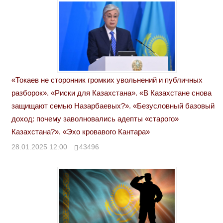
«Токаев не сторонник громких увольнений и публичных
разборок». «Риски для Казахстана». «В Казахстане снова
защищают семью Назарбаевых?». «Безусловный базовый
доход: почему заволновались адепты «старого»
Казахстана?». «Эхо кровавого Кантара»
28.01.2025 12:00
43496