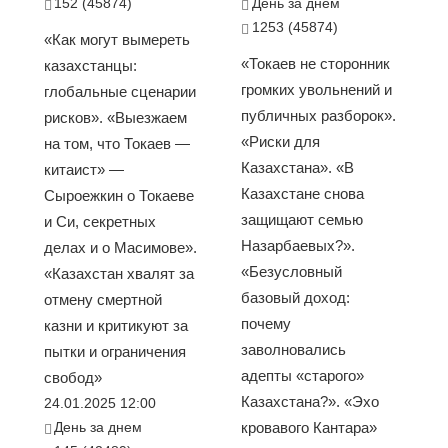
152 (45874)
День за днем
1253 (45874)
«Как могут вымереть
«Токаев не сторонник
казахстанцы:
громких увольнений и
глобальные сценарии
публичных разборок».
рисков». «Выезжаем
«Риски для
на том, что Токаев —
Казахстана». «В
китаист» —
Казахстане снова
Сыроежкин о Токаеве
защищают семью
и Си, секретных
Назарбаевых?».
делах и о Масимове».
«Безусловный
«Казахстан хвалят за
базовый доход:
отмену смертной
почему
казни и критикуют за
заволновались
пытки и ограничения
адепты «старого»
свобод»
Казахстана?». «Эхо
24.01.2025 12:00
День за днем
кровавого Кантара»