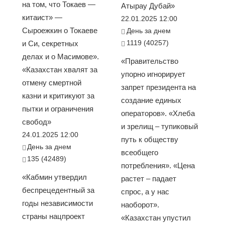
на том, что Токаев —
Атырау Дубай»
китаист» —
22.01.2025 12:00
Сыроежкин о Токаеве
День за днем
1119 (40257)
и Си, секретных
делах и о Масимове».
«Правительство
«Казахстан хвалят за
упорно игнорирует
отмену смертной
запрет президента на
казни и критикуют за
создание единых
пытки и ограничения
операторов». «Хлеба
свобод»
и зрелищ – тупиковый
24.01.2025 12:00
путь к обществу
День за днем
всеобщего
135 (42489)
потребления». «Цена
«Кабмин утвердил
растет – падает
беспрецедентный за
спрос, а у нас
годы независимости
наоборот».
страны нацпроект
«Казахстан упустил