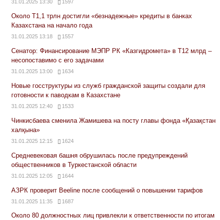
31.01.2025 13:30
1597
Около Т1,1 трлн достигли «безнадежные» кредиты в банках
Казахстана на начало года
31.01.2025 13:18
1557
Сенатор: Финансирование МЭПР РК «Казгидромета» в Т12 млрд –
несопоставимо с его задачами
31.01.2025 13:00
1634
Новые госструктуры из служб гражданской защиты создали для
готовности к паводкам в Казахстане
31.01.2025 12:40
1533
Чинкисбаева сменила Жамишева на посту главы фонда «Қазақстан
халқына»
31.01.2025 12:15
1624
Средневековая башня обрушилась после предупреждений
общественников в Туркестанской области
31.01.2025 12:05
1644
АЗРК проверит Beeline после сообщений о повышении тарифов
31.01.2025 11:35
1687
Около 80 должностных лиц привлекли к ответственности по итогам