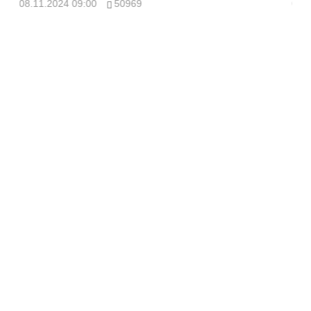
08.11.2024 09:00
50969
08.