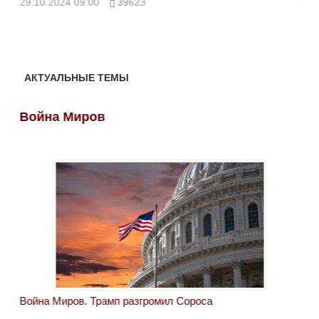
29.10.2024 09:00
39623
28.
АКТУАЛЬНЫЕ ТЕМЫ
Война Миров
Во
Война Миров. Трамп разгромил Сороса
Вой