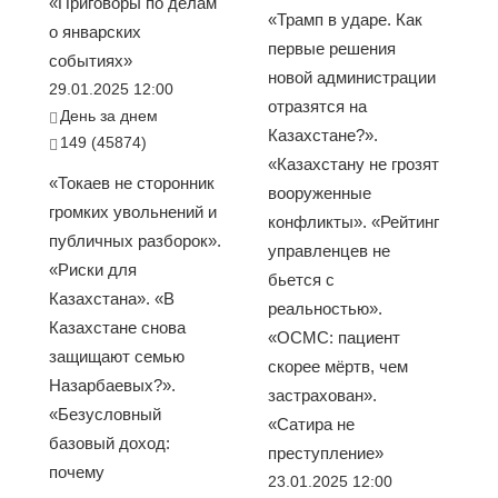
«Приговоры по делам
«Трамп в ударе. Как
о январских
первые решения
событиях»
новой администрации
29.01.2025 12:00
отразятся на
День за днем
Казахстане?».
149 (45874)
«Казахстану не грозят
«Токаев не сторонник
вооруженные
громких увольнений и
конфликты». «Рейтинг
публичных разборок».
управленцев не
«Риски для
бьется с
Казахстана». «В
реальностью».
Казахстане снова
«ОСМС: пациент
защищают семью
скорее мёртв, чем
Назарбаевых?».
застрахован».
«Безусловный
«Сатира не
базовый доход:
преступление»
почему
23.01.2025 12:00