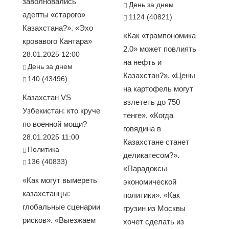
заволновались
День за днем
адепты «старого»
1124 (40821)
Казахстана?». «Эхо
«Как «трампономика
кровавого Кантара»
2.0» может повлиять
28.01.2025 12:00
на нефть и
День за днем
Казахстан?». «Цены
140 (43496)
на картофель могут
Казахстан VS
взлететь до 750
Узбекистан: кто круче
тенге». «Когда
по военной мощи?
говядина в
28.01.2025 11:00
Казахстане станет
Политика
деликатесом?».
136 (40833)
«Парадоксы
«Как могут вымереть
экономической
казахстанцы:
политики». «Как
глобальные сценарии
грузин из Москвы
рисков». «Выезжаем
хочет сделать из