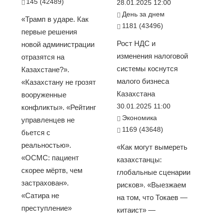
145 (42489)
28.01.2025 12:00
День за днем
«Трамп в ударе. Как
1181 (43496)
первые решения
Рост НДС и
новой администрации
изменения налоговой
отразятся на
системы коснутся
Казахстане?».
малого бизнеса
«Казахстану не грозят
Казахстана
вооруженные
30.01.2025 11:00
конфликты». «Рейтинг
Экономика
управленцев не
1169 (43648)
бьется с
реальностью».
«Как могут вымереть
«ОСМС: пациент
казахстанцы:
скорее мёртв, чем
глобальные сценарии
застрахован».
рисков». «Выезжаем
«Сатира не
на том, что Токаев —
преступление»
китаист» —