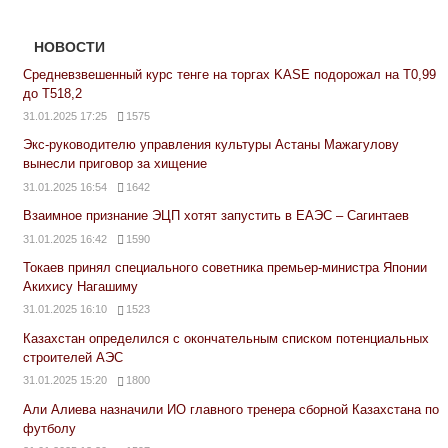
НОВОСТИ
Средневзвешенный курс тенге на торгах KASE подорожал на Т0,99
до Т518,2
31.01.2025 17:25
1575
Экс-руководителю управления культуры Астаны Мажагулову
вынесли приговор за хищение
31.01.2025 16:54
1642
Взаимное признание ЭЦП хотят запустить в ЕАЭС – Сагинтаев
31.01.2025 16:42
1590
Токаев принял специального советника премьер-министра Японии
Акихису Нагашиму
31.01.2025 16:10
1523
Казахстан определился с окончательным списком потенциальных
строителей АЭС
31.01.2025 15:20
1800
Али Алиева назначили ИО главного тренера сборной Казахстана по
футболу