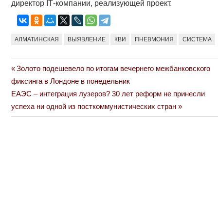
директор ІТ-компании, реализующей проект.
АЛМАТИНСКАЯ
ВЫЯВЛЕНИЕ
КВИ
ПНЕВМОНИЯ
СИСТЕМА
Previous
Золото подешевело по итогам вечернего межбанковского
Навигация
Post:
фиксинга в Лондоне в понедельник
по
Next
ЕАЭС – интеграция лузеров? 30 лет реформ не принесли
Post:
успеха ни одной из посткоммунистических стран
записям