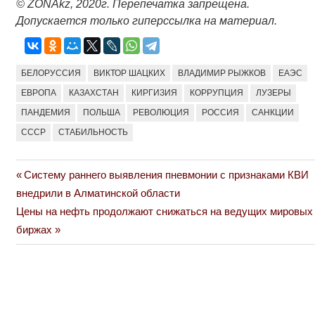
© ZONAkz, 2020г. Перепечатка запрещена.
Допускается только гиперссылка на материал.
БЕЛОРУССИЯ
ВИКТОР ШАЦКИХ
ВЛАДИМИР РЫЖКОВ
ЕАЭС
ЕВРОПА
КАЗАХСТАН
КИРГИЗИЯ
КОРРУПЦИЯ
ЛУЗЕРЫ
ПАНДЕМИЯ
ПОЛЬША
РЕВОЛЮЦИЯ
РОССИЯ
САНКЦИИ
СССР
СТАБИЛЬНОСТЬ
Previous
Систему раннего выявления пневмонии с признаками КВИ
Навигация
Post:
внедрили в Алматинской области
по
Next
Цены на нефть продолжают снижаться на ведущих мировых
Post:
биржах
записям