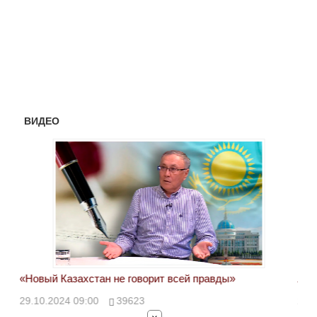
ВИДЕО
«Новый Казахстан не говорит всей правды»
Лон
ми
29.10.2024 09:00
39623
28.