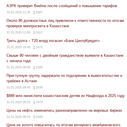
АЗРК проверит Beeline после сообщений о повышении тарифов
31.01.2025 11:35
1687
Около 80 должностных лиц привлекли к ответственности по итогам
проверок минпросвета в Казахстане
31.01.2025 11:00
1612
Треть долга – Т20 млрд погасил «Банк ЦентрКредит»
31.01.2025 10:45
1673
Свыше 90 человек с двойным гражданством выявили в Казахстане
с начала года
31.01.2025 09:50
1585
Преступную группу задержали по подозрению в вымогательстве и
грабеже в Астане
31.01.2025 09:40
1639
$888 млн начислили казахстанским детям из Нацфонда в 2025 году
31.01.2025 09:25
1474
Цены на нефть изменились разнонаправленно на мировых биржах
31.01.2025 09:10
1509
Цена на золото повысилась по итогам вечернего межбанковского