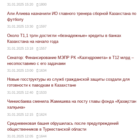
31.01.2025 15:20
1800
Али Алиева назначили ИО главного тренера сборной Казахстана по
футболу
31.01.2025 13:30
1597
Около Т1,1 трлн достигли «безнадежные» кредиты в банках
Казахстана на начало года
31.01.2025 13:18
1557
Сенатор: Финансирование МЭПР РК «Казгидромета» в Т12 млрд –
несопоставимо с его задачами
31.01.2025 13:00
1634
Новые госструктуры из служб гражданской защиты создали для
готовности к паводкам в Казахстане
31.01.2025 12:40
1533
Чинкисбаева сменила Жамишева на посту главы фонда «Қазақстан
халқына»
31.01.2025 12:15
1624
Средневековая башня обрушилась после предупреждений
общественников в Туркестанской области
31.01.2025 12:05
1644