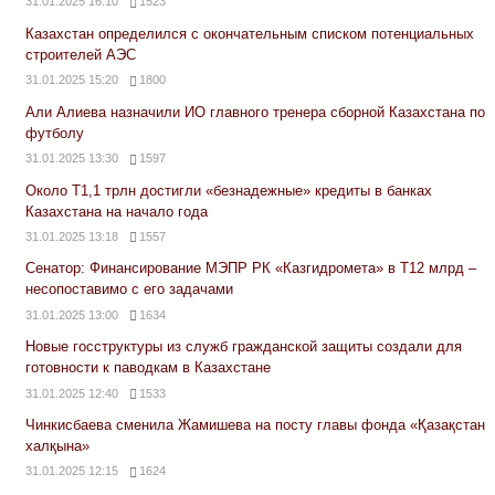
31.01.2025 16:10
1523
Казахстан определился с окончательным списком потенциальных
строителей АЭС
31.01.2025 15:20
1800
Али Алиева назначили ИО главного тренера сборной Казахстана по
футболу
31.01.2025 13:30
1597
Около Т1,1 трлн достигли «безнадежные» кредиты в банках
Казахстана на начало года
31.01.2025 13:18
1557
Сенатор: Финансирование МЭПР РК «Казгидромета» в Т12 млрд –
несопоставимо с его задачами
31.01.2025 13:00
1634
Новые госструктуры из служб гражданской защиты создали для
готовности к паводкам в Казахстане
31.01.2025 12:40
1533
Чинкисбаева сменила Жамишева на посту главы фонда «Қазақстан
халқына»
31.01.2025 12:15
1624