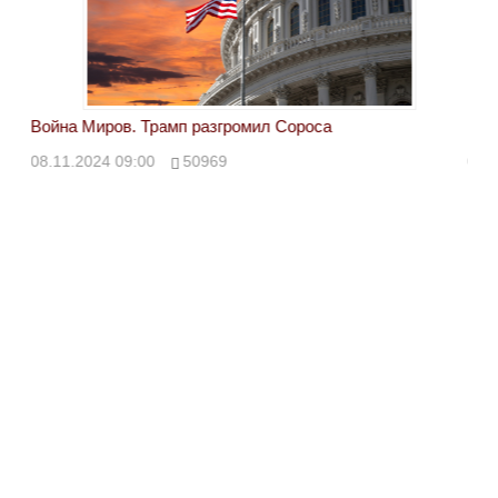
Война Миров. Трамп разгромил Сороса
Вой
08.11.2024 09:00
50969
08.