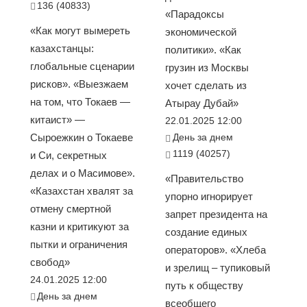
136 (40833)
«Парадоксы
«Как могут вымереть
экономической
казахстанцы:
политики». «Как
глобальные сценарии
грузин из Москвы
рисков». «Выезжаем
хочет сделать из
на том, что Токаев —
Атырау Дубай»
китаист» —
22.01.2025 12:00
Сыроежкин о Токаеве
День за днем
1119 (40257)
и Си, секретных
делах и о Масимове».
«Правительство
«Казахстан хвалят за
упорно игнорирует
отмену смертной
запрет президента на
казни и критикуют за
создание единых
пытки и ограничения
операторов». «Хлеба
свобод»
и зрелищ – тупиковый
24.01.2025 12:00
путь к обществу
День за днем
всеобщего