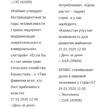
135 (42489)
потребления». «Цена
«Кабмин утвердил
растет – падает
беспрецедентный за
спрос, а у нас
годы независимости
наоборот».
страны нацпроект
«Казахстан упустил
модернизации
возможность для
энергетического и
развития майнинга»
коммунального
21.01.2025 12:00
секторов». «Если бы
День за днем
1118 (39669)
я стал министром
сельского хозяйства
БРИКС отвоёвывает
Казахстана…». «Там
долю в мировой
фамилии всех, кто
экономике у стран G7
был приближен к
24.01.2025 11:00
власти»
Экономика
27.01.2025 12:00
1105 (40906)
День за днем