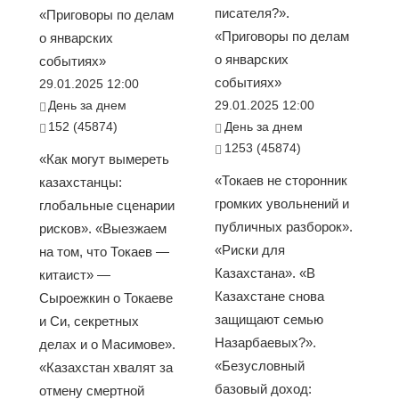
писателя?».
«Приговоры по делам
«Приговоры по делам
о январских
о январских
событиях»
событиях»
29.01.2025 12:00
День за днем
29.01.2025 12:00
152 (45874)
День за днем
1253 (45874)
«Как могут вымереть
«Токаев не сторонник
казахстанцы:
громких увольнений и
глобальные сценарии
публичных разборок».
рисков». «Выезжаем
«Риски для
на том, что Токаев —
Казахстана». «В
китаист» —
Казахстане снова
Сыроежкин о Токаеве
защищают семью
и Си, секретных
Назарбаевых?».
делах и о Масимове».
«Безусловный
«Казахстан хвалят за
базовый доход:
отмену смертной