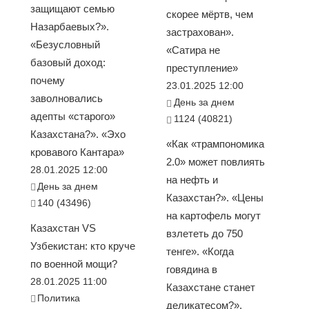
защищают семью
скорее мёртв, чем
Назарбаевых?».
застрахован».
«Безусловный
«Сатира не
базовый доход:
преступление»
почему
23.01.2025 12:00
заволновались
День за днем
адепты «старого»
1124 (40821)
Казахстана?». «Эхо
«Как «трампономика
кровавого Кантара»
2.0» может повлиять
28.01.2025 12:00
на нефть и
День за днем
Казахстан?». «Цены
140 (43496)
на картофель могут
Казахстан VS
взлететь до 750
Узбекистан: кто круче
тенге». «Когда
по военной мощи?
говядина в
28.01.2025 11:00
Казахстане станет
Политика
деликатесом?».