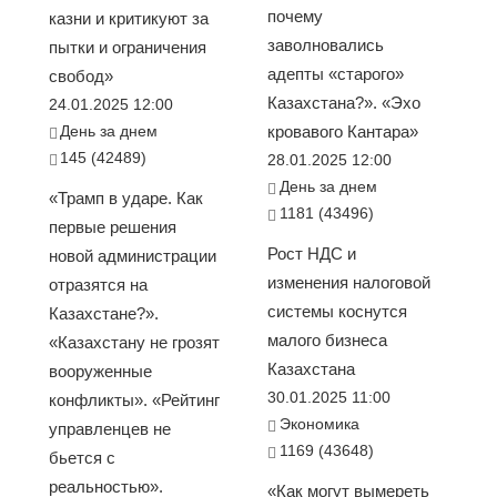
почему
казни и критикуют за
заволновались
пытки и ограничения
адепты «старого»
свобод»
Казахстана?». «Эхо
24.01.2025 12:00
День за днем
кровавого Кантара»
145 (42489)
28.01.2025 12:00
День за днем
«Трамп в ударе. Как
1181 (43496)
первые решения
Рост НДС и
новой администрации
изменения налоговой
отразятся на
системы коснутся
Казахстане?».
малого бизнеса
«Казахстану не грозят
Казахстана
вооруженные
30.01.2025 11:00
конфликты». «Рейтинг
Экономика
управленцев не
1169 (43648)
бьется с
реальностью».
«Как могут вымереть