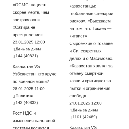
«ОСМС: пациент
казахстанцы:
скорее мёртв, чем
глобальные сценарии
застрахован».
рисков». «Выезжаем
«Сатира не
на том, что Токаев —
преступление»
китаист» —
23.01.2025 12:00
Сыроежкин о Токаеве
День за днем
и Си, секретных
144 (40821)
делах и о Масимове».
«Казахстан хвалят за
Казахстан VS
отмену смертной
Узбекистан: кто круче
казни и критикуют за
по военной мощи?
пытки и ограничения
28.01.2025 11:00
Политика
свобод»
143 (40833)
24.01.2025 12:00
День за днем
Рост НДС и
1161 (42489)
изменения налоговой
Казахстан VS
системы коснутся