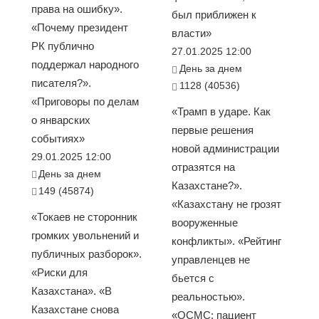
права на ошибку».
был приближен к
«Почему президент
власти»
РК публично
27.01.2025 12:00
поддержал народного
День за днем
писателя?».
1128 (40536)
«Приговоры по делам
«Трамп в ударе. Как
о январских
первые решения
событиях»
новой администрации
29.01.2025 12:00
отразятся на
День за днем
Казахстане?».
149 (45874)
«Казахстану не грозят
«Токаев не сторонник
вооруженные
громких увольнений и
конфликты». «Рейтинг
публичных разборок».
управленцев не
«Риски для
бьется с
Казахстана». «В
реальностью».
Казахстане снова
«ОСМС: пациент