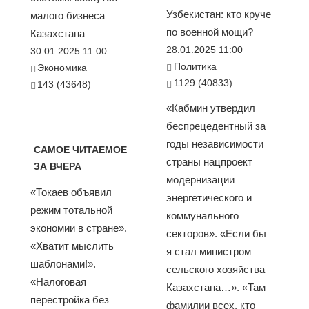
Узбекистан: кто круче
малого бизнеса
по военной мощи?
Казахстана
28.01.2025 11:00
30.01.2025 11:00
Политика
Экономика
1129 (40833)
143 (43648)
«Кабмин утвердил
беспрецедентный за
годы независимости
САМОЕ ЧИТАЕМОЕ
страны нацпроект
ЗА ВЧЕРА
модернизации
«Токаев объявил
энергетического и
режим тотальной
коммунального
экономии в стране».
секторов». «Если бы
«Хватит мыслить
я стал министром
шаблонами!».
сельского хозяйства
«Налоговая
Казахстана…». «Там
перестройка без
фамилии всех, кто