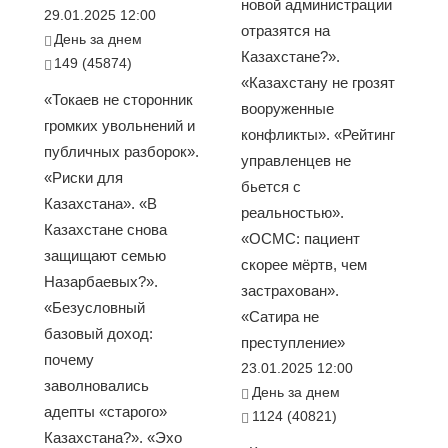
новой администрации
29.01.2025 12:00
отразятся на
День за днем
Казахстане?».
149 (45874)
«Казахстану не грозят
«Токаев не сторонник
вооруженные
громких увольнений и
конфликты». «Рейтинг
публичных разборок».
управленцев не
«Риски для
бьется с
Казахстана». «В
реальностью».
Казахстане снова
«ОСМС: пациент
защищают семью
скорее мёртв, чем
Назарбаевых?».
застрахован».
«Безусловный
«Сатира не
базовый доход:
преступление»
почему
23.01.2025 12:00
заволновались
День за днем
адепты «старого»
1124 (40821)
Казахстана?». «Эхо