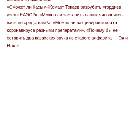
по
Next
«Сможет ли Касым-Жомарт Токаев разрубить «гордиев
Post:
узел» ЕАЭС?». «Можно ли заставить наших чиновников
записям
жить по средствам?». «Можно ли вакцинироваться от
коронавируса разными препаратами». «Почему бы не
оставить два казахских звука из старого алфавита — Әә и
Өө»