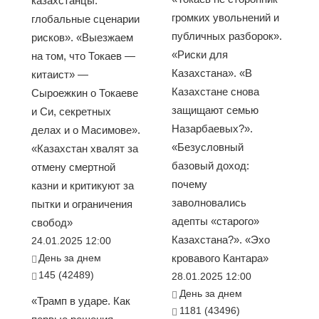
казахстанцы:
громких увольнений и
глобальные сценарии
публичных разборок».
рисков». «Выезжаем
«Риски для
на том, что Токаев —
Казахстана». «В
китаист» —
Казахстане снова
Сыроежкин о Токаеве
защищают семью
и Си, секретных
Назарбаевых?».
делах и о Масимове».
«Безусловный
«Казахстан хвалят за
базовый доход:
отмену смертной
почему
казни и критикуют за
заволновались
пытки и ограничения
адепты «старого»
свобод»
Казахстана?». «Эхо
24.01.2025 12:00
День за днем
кровавого Кантара»
145 (42489)
28.01.2025 12:00
День за днем
«Трамп в ударе. Как
1181 (43496)