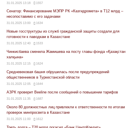
31.01.2025 13:18
1557
Сенатор: Финансирование МЭПР РК «Казгидромета» в Т12 млрд –
несопоставимо с его задачами
31.01.2025 13:00
1634
Новые госструктуры из служб гражданской защиты создали для
готовности к паводкам в Казахстане
31.01.2025 12:40
1533
Чинкисбаева сменила Жамишева на посту главы фонда «Қазақстан
халқына»
31.01.2025 12:15
1624
Средневековая башня обрушилась после предупреждений
общественников в Туркестанской области
31.01.2025 12:05
1644
АЗРК проверит Beeline после сообщений о повышении тарифов
31.01.2025 11:35
1687
Около 80 должностных лиц привлекли к ответственности по итогам
проверок минпросвета в Казахстане
31.01.2025 11:00
1612
Треть долга – Т20 млрд погасил «Банк ЦентрКредит»