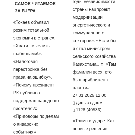
годы независимости
САМОЕ ЧИТАЕМОЕ
страны нацпроект
ЗА ВЧЕРА
модернизации
«Токаев объявил
энергетического и
режим тотальной
коммунального
экономии в стране».
секторов». «Если бы
«Хватит мыслить
я стал министром
шаблонами!».
сельского хозяйства
«Налоговая
Казахстана…». «Там
перестройка без
фамилии всех, кто
права на ошибку».
был приближен к
«Почему президент
власти»
РК публично
27.01.2025 12:00
поддержал народного
День за днем
писателя?».
1128 (40536)
«Приговоры по делам
«Трамп в ударе. Как
о январских
первые решения
событиях»