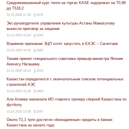
Средневзвешенный курс тенге на торгах KASE подорожал на Т0,99
до Т518,2
31.01.2025 17:25
1575
Экс-руководителю управления культуры Астаны Мажагулову
вынесли приговор за хищение
31.01.2025 16:54
1642
Взаимное признание ЭЦП хотят запустить в ЕАЭС – Сагинтаев
31.01.2025 16:42
1590
Токаев принял специального советника премьер-министра Японии
Акихису Нагашиму
31.01.2025 16:10
1523
Казахстан определился с окончательным списком потенциальных
строителей АЭС
31.01.2025 15:20
1800
Али Алиева назначили ИО главного тренера сборной Казахстана по
футболу
31.01.2025 13:30
1597
Около Т1,1 трлн достигли «безнадежные» кредиты в банках
Казахстана на начало года