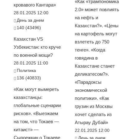
«Как «трампономика
кровавого Кантара»
2.0» может повлиять
28.01.2025 12:00
на нефть и
День за днем
Казахстан?». «Цены
140 (43496)
на картофель могут
Казахстан VS
взлететь до 750
Узбекистан: кто круче
тенге». «Когда
по военной мощи?
говядина в
28.01.2025 11:00
Казахстане станет
Политика
деликатесом?».
136 (40833)
«Парадоксы
«Как могут вымереть
экономической
казахстанцы:
политики». «Как
глобальные сценарии
грузин из Москвы
рисков». «Выезжаем
хочет сделать из
на том, что Токаев —
Атырау Дубай»
китаист» —
22.01.2025 12:00
Сыроежкин о Токаеве
День за днем