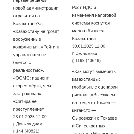
первые решения
Рост НДС и
новой администрации
изменения налоговой
отразятся на
системы коснутся
Казахстане?».
малого бизнеса
«Казахстану не грозят
Казахстана
вооруженные
30.01.2025 11:00
конфликты». «Рейтинг
Экономика
управленцев не
1169 (43648)
бьется с
реальностью».
«Как могут вымереть
«ОСМС: пациент
казахстанцы:
скорее мёртв, чем
глобальные сценарии
застрахован».
рисков». «Выезжаем
«Сатира не
на том, что Токаев —
преступление»
китаист» —
23.01.2025 12:00
Сыроежкин о Токаеве
День за днем
и Си, секретных
144 (40821)
делах и о Масимове».