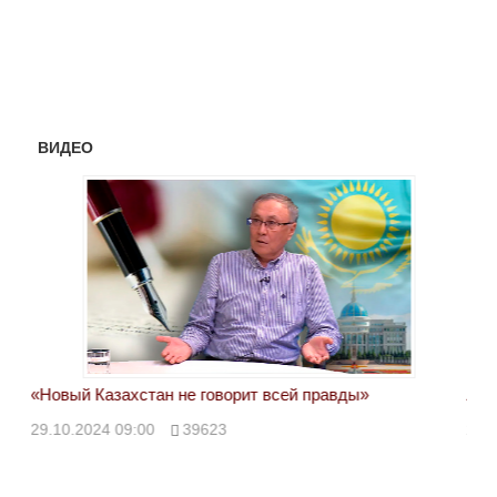
ВИДЕО
«Новый Казахстан не говорит всей правды»
Лон
ми
29.10.2024 09:00
39623
28.