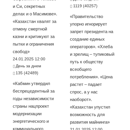
1119 (40257)
и Си, секретных
делах и о Масимове».
«Правительство
«Казахстан хвалят за
упорно игнорирует
отмену смертной
запрет президента на
казни и критикуют за
создание единых
пытки и ограничения
операторов». «Хлеба
свобод»
и зрелищ – тупиковый
24.01.2025 12:00
путь к обществу
День за днем
всеобщего
135 (42489)
потребления». «Цена
«Кабмин утвердил
растет – падает
беспрецедентный за
спрос, а у нас
годы независимости
наоборот».
страны нацпроект
«Казахстан упустил
модернизации
возможность для
энергетического и
развития майнинга»
коммунального
21.01.2025 12:00