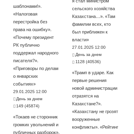
я стал министром
шаблонами!».
сельского хозяйства
«Налоговая
Казахстана…». «Там
перестройка без
фамилии всех, кто
права на ошибку».
был приближен к
«Почему президент
власти»
РК публично
27.01.2025 12:00
поддержал народного
День за днем
писателя?».
1128 (40536)
«Приговоры по делам
«Трамп в ударе. Как
о январских
первые решения
событиях»
новой администрации
29.01.2025 12:00
отразятся на
День за днем
Казахстане?».
149 (45874)
«Казахстану не грозят
«Токаев не сторонник
вооруженные
громких увольнений и
конфликты». «Рейтинг
публичных разборок».