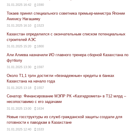
31.01.2025 16:42
1590
Токаев принял специального советника премьер-министра Японии
Акихису Нагашиму
31.01.2025 16:10
1523
Казахстан определился с окончательным списком потенциальных
строителей АЭС
31.01.2025 15:20
1800
Али Алиева назначили ИО главного тренера сборной Казахстана по
футболу
31.01.2025 13:30
1597
Около Т1,1 трлн достигли «безнадежные» кредиты в банках
Казахстана на начало года
31.01.2025 13:18
1557
Сенатор: Финансирование МЭПР РК «Казгидромета» в Т12 млрд –
несопоставимо с его задачами
31.01.2025 13:00
1634
Новые госструктуры из служб гражданской защиты создали для
готовности к паводкам в Казахстане
31.01.2025 12:40
1533