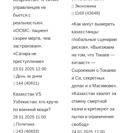
Экономика
управленцев не
1169 (43648)
бьется с
реальностью».
«Как могут вымереть
«ОСМС: пациент
казахстанцы:
скорее мёртв, чем
глобальные сценарии
застрахован».
рисков». «Выезжаем
«Сатира не
на том, что Токаев —
преступление»
китаист» —
23.01.2025 12:00
Сыроежкин о Токаеве
День за днем
и Си, секретных
144 (40821)
делах и о Масимове».
«Казахстан хвалят за
Казахстан VS
отмену смертной
Узбекистан: кто круче
казни и критикуют за
по военной мощи?
пытки и ограничения
28.01.2025 11:00
Политика
свобод»
143 (40833)
24.01.2025 12:00