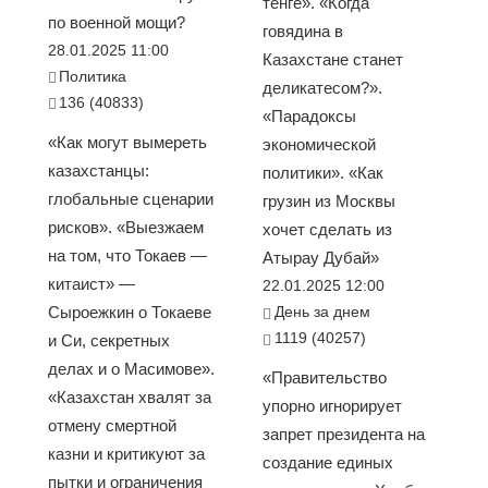
тенге». «Когда
по военной мощи?
говядина в
28.01.2025 11:00
Казахстане станет
Политика
деликатесом?».
136 (40833)
«Парадоксы
«Как могут вымереть
экономической
казахстанцы:
политики». «Как
глобальные сценарии
грузин из Москвы
рисков». «Выезжаем
хочет сделать из
на том, что Токаев —
Атырау Дубай»
китаист» —
22.01.2025 12:00
Сыроежкин о Токаеве
День за днем
1119 (40257)
и Си, секретных
делах и о Масимове».
«Правительство
«Казахстан хвалят за
упорно игнорирует
отмену смертной
запрет президента на
казни и критикуют за
создание единых
пытки и ограничения