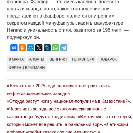
фарфора. Фарфор — это смесь каолина, полевого
шпата и кварца, но то, какое соотношение они
представляют в фарфоре, является внутренним
секретом каждой мануфактуры, как и в мануфактуре
Herend и уникальность стиля, развитого за 195 лет», —
подчеркнул он.
8 МАРТА
АЛМАТЫ
ВЕНГРИЯ
ГЕНКОНСУЛ
ПОДАРОК
ФЕРЕНЦ БЛАУМАНН
Previous
Казахстан к 2025 году планирует построить пять
Навигация
Post:
нефтегазохимических заводов
по
Next
«Откуда растут ноги у национал-популизма в Казахстане?».
Post:
«Через четыре года все экономически активные
записям
казахстанцы будут с кредитами». «Взяточник – это не герой,
который может все решить, а банальный вор». «Латинский
алфавит угробит казахскую письменность»