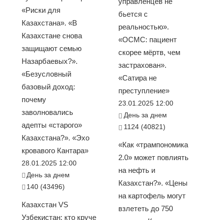
управленцев не
«Риски для
бьется с
Казахстана». «В
реальностью».
Казахстане снова
«ОСМС: пациент
защищают семью
скорее мёртв, чем
Назарбаевых?».
застрахован».
«Безусловный
«Сатира не
базовый доход:
преступление»
почему
23.01.2025 12:00
заволновались
День за днем
адепты «старого»
1124 (40821)
Казахстана?». «Эхо
«Как «трампономика
кровавого Кантара»
2.0» может повлиять
28.01.2025 12:00
на нефть и
День за днем
Казахстан?». «Цены
140 (43496)
на картофель могут
Казахстан VS
взлететь до 750
Узбекистан: кто круче