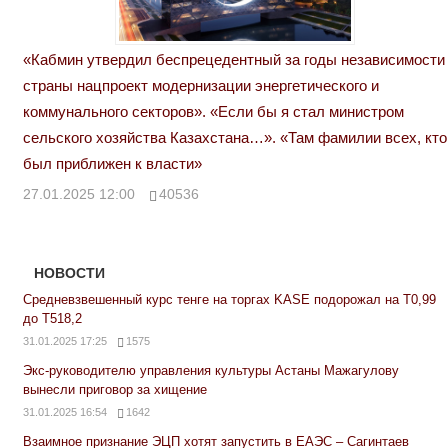
«Кабмин утвердил беспрецедентный за годы независимости
страны нацпроект модернизации энергетического и
коммунального секторов». «Если бы я стал министром
сельского хозяйства Казахстана…». «Там фамилии всех, кто
был приближен к власти»
27.01.2025 12:00
40536
НОВОСТИ
Средневзвешенный курс тенге на торгах KASE подорожал на Т0,99
до Т518,2
31.01.2025 17:25
1575
Экс-руководителю управления культуры Астаны Мажагулову
вынесли приговор за хищение
31.01.2025 16:54
1642
Взаимное признание ЭЦП хотят запустить в ЕАЭС – Сагинтаев