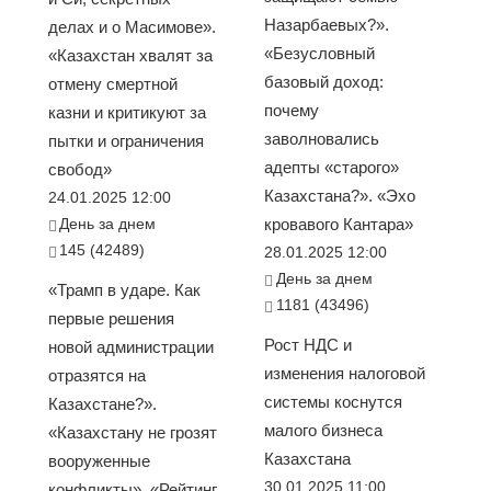
Назарбаевых?».
делах и о Масимове».
«Безусловный
«Казахстан хвалят за
базовый доход:
отмену смертной
почему
казни и критикуют за
заволновались
пытки и ограничения
адепты «старого»
свобод»
Казахстана?». «Эхо
24.01.2025 12:00
День за днем
кровавого Кантара»
145 (42489)
28.01.2025 12:00
День за днем
«Трамп в ударе. Как
1181 (43496)
первые решения
Рост НДС и
новой администрации
изменения налоговой
отразятся на
системы коснутся
Казахстане?».
малого бизнеса
«Казахстану не грозят
Казахстана
вооруженные
30.01.2025 11:00
конфликты». «Рейтинг