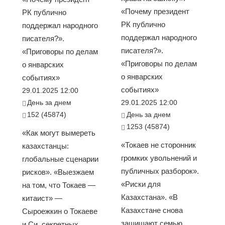
«Почему президент
РК публично
РК публично
поддержал народного
поддержал народного
писателя?».
писателя?».
«Приговоры по делам
«Приговоры по делам
о январских
о январских
событиях»
событиях»
29.01.2025 12:00
День за днем
29.01.2025 12:00
152 (45874)
День за днем
1253 (45874)
«Как могут вымереть
«Токаев не сторонник
казахстанцы:
громких увольнений и
глобальные сценарии
публичных разборок».
рисков». «Выезжаем
«Риски для
на том, что Токаев —
Казахстана». «В
китаист» —
Казахстане снова
Сыроежкин о Токаеве
защищают семью
и Си, секретных