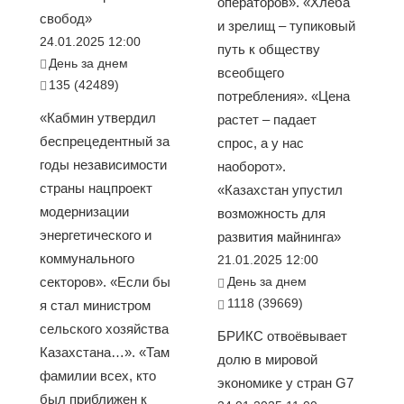
операторов». «Хлеба
свобод»
и зрелищ – тупиковый
24.01.2025 12:00
путь к обществу
День за днем
всеобщего
135 (42489)
потребления». «Цена
«Кабмин утвердил
растет – падает
беспрецедентный за
спрос, а у нас
годы независимости
наоборот».
страны нацпроект
«Казахстан упустил
модернизации
возможность для
энергетического и
развития майнинга»
коммунального
21.01.2025 12:00
секторов». «Если бы
День за днем
1118 (39669)
я стал министром
сельского хозяйства
БРИКС отвоёвывает
Казахстана…». «Там
долю в мировой
фамилии всех, кто
экономике у стран G7
был приближен к