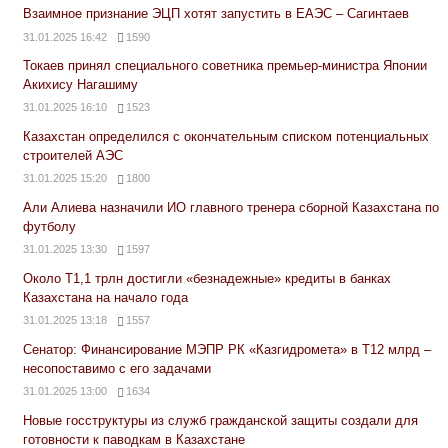
Взаимное признание ЭЦП хотят запустить в ЕАЭС – Сагинтаев
31.01.2025 16:42
1590
Токаев принял специального советника премьер-министра Японии
Акихису Нагашиму
31.01.2025 16:10
1523
Казахстан определился с окончательным списком потенциальных
строителей АЭС
31.01.2025 15:20
1800
Али Алиева назначили ИО главного тренера сборной Казахстана по
футболу
31.01.2025 13:30
1597
Около Т1,1 трлн достигли «безнадежные» кредиты в банках
Казахстана на начало года
31.01.2025 13:18
1557
Сенатор: Финансирование МЭПР РК «Казгидромета» в Т12 млрд –
несопоставимо с его задачами
31.01.2025 13:00
1634
Новые госструктуры из служб гражданской защиты создали для
готовности к паводкам в Казахстане