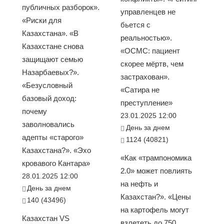
публичных разборок».
управленцев не
«Риски для
бьется с
Казахстана». «В
реальностью».
Казахстане снова
«ОСМС: пациент
защищают семью
скорее мёртв, чем
Назарбаевых?».
застрахован».
«Безусловный
«Сатира не
базовый доход:
преступление»
почему
23.01.2025 12:00
заволновались
День за днем
адепты «старого»
1124 (40821)
Казахстана?». «Эхо
«Как «трампономика
кровавого Кантара»
2.0» может повлиять
28.01.2025 12:00
на нефть и
День за днем
Казахстан?». «Цены
140 (43496)
на картофель могут
Казахстан VS
взлететь до 750