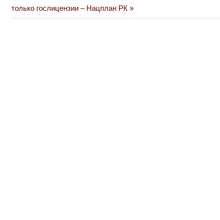
Post:
только гослицензии – Нацплан РК
записям