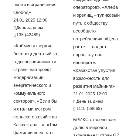
пытки и ограничения
операторов». «Хлеба
свобод»
и зрелищ – тупиковый
24.01.2025 12:00
путь к обществу
День за днем
всеобщего
135 (42489)
потребления». «Цена
«Кабмин утвердил
растет – падает
беспрецедентный за
спрос, а у нас
годы независимости
наоборот».
страны нацпроект
«Казахстан упустил
модернизации
возможность для
энергетического и
развития майнинга»
коммунального
21.01.2025 12:00
секторов». «Если бы
День за днем
1118 (39669)
я стал министром
сельского хозяйства
БРИКС отвоёвывает
Казахстана…». «Там
долю в мировой
фамилии всех, кто
экономике у стран G7