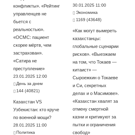
30.01.2025 11:00
конфликты». «Рейтинг
Экономика
управленцев не
1169 (43648)
бьется с
реальностью».
«Как могут вымереть
«ОСМС: пациент
казахстанцы:
скорее мёртв, чем
глобальные сценарии
застрахован».
рисков». «Выезжаем
«Сатира не
на том, что Токаев —
преступление»
китаист» —
23.01.2025 12:00
Сыроежкин о Токаеве
День за днем
и Си, секретных
144 (40821)
делах и о Масимове».
«Казахстан хвалят за
Казахстан VS
отмену смертной
Узбекистан: кто круче
казни и критикуют за
по военной мощи?
пытки и ограничения
28.01.2025 11:00
Политика
свобод»