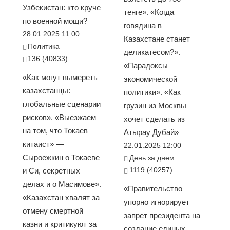
Узбекистан: кто круче
тенге». «Когда
по военной мощи?
говядина в
28.01.2025 11:00
Казахстане станет
Политика
деликатесом?».
136 (40833)
«Парадоксы
«Как могут вымереть
экономической
казахстанцы:
политики». «Как
глобальные сценарии
грузин из Москвы
рисков». «Выезжаем
хочет сделать из
на том, что Токаев —
Атырау Дубай»
китаист» —
22.01.2025 12:00
Сыроежкин о Токаеве
День за днем
1119 (40257)
и Си, секретных
делах и о Масимове».
«Правительство
«Казахстан хвалят за
упорно игнорирует
отмену смертной
запрет президента на
казни и критикуют за
создание единых