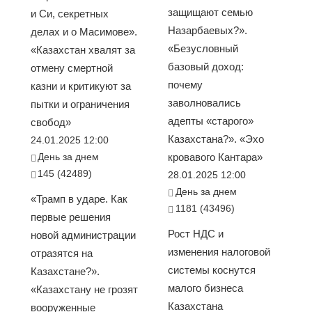
защищают семью
и Си, секретных
Назарбаевых?».
делах и о Масимове».
«Безусловный
«Казахстан хвалят за
базовый доход:
отмену смертной
почему
казни и критикуют за
заволновались
пытки и ограничения
адепты «старого»
свобод»
Казахстана?». «Эхо
24.01.2025 12:00
День за днем
кровавого Кантара»
145 (42489)
28.01.2025 12:00
День за днем
«Трамп в ударе. Как
1181 (43496)
первые решения
Рост НДС и
новой администрации
изменения налоговой
отразятся на
системы коснутся
Казахстане?».
малого бизнеса
«Казахстану не грозят
Казахстана
вооруженные