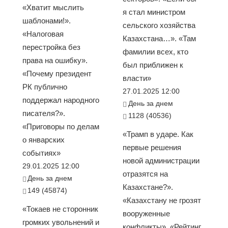
«Хватит мыслить
я стал министром
шаблонами!».
сельского хозяйства
«Налоговая
Казахстана…». «Там
перестройка без
фамилии всех, кто
права на ошибку».
был приближен к
«Почему президент
власти»
РК публично
27.01.2025 12:00
поддержал народного
День за днем
писателя?».
1128 (40536)
«Приговоры по делам
«Трамп в ударе. Как
о январских
первые решения
событиях»
новой администрации
29.01.2025 12:00
отразятся на
День за днем
Казахстане?».
149 (45874)
«Казахстану не грозят
«Токаев не сторонник
вооруженные
громких увольнений и
конфликты». «Рейтинг