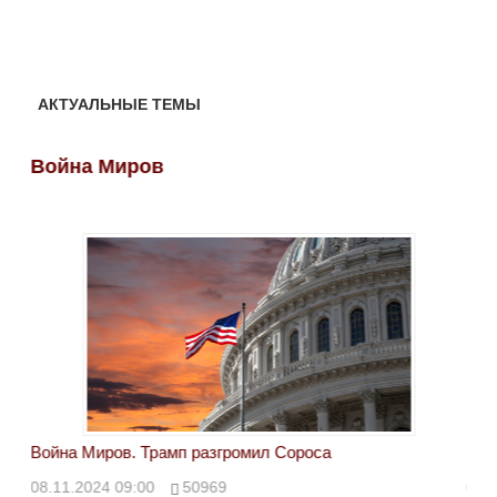
АКТУАЛЬНЫЕ ТЕМЫ
Война Миров
Во
Война Миров. Трамп разгромил Сороса
Вой
08.11.2024 09:00
50969
08.