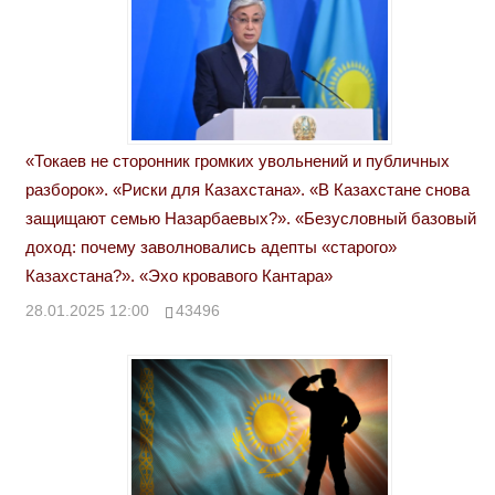
«Токаев не сторонник громких увольнений и публичных
разборок». «Риски для Казахстана». «В Казахстане снова
защищают семью Назарбаевых?». «Безусловный базовый
доход: почему заволновались адепты «старого»
Казахстана?». «Эхо кровавого Кантара»
28.01.2025 12:00
43496