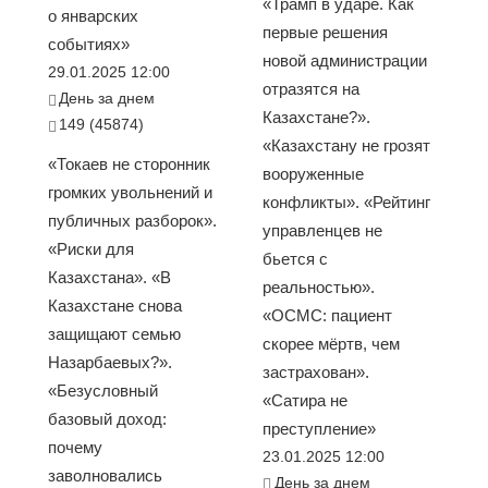
«Трамп в ударе. Как
о январских
первые решения
событиях»
новой администрации
29.01.2025 12:00
отразятся на
День за днем
Казахстане?».
149 (45874)
«Казахстану не грозят
«Токаев не сторонник
вооруженные
громких увольнений и
конфликты». «Рейтинг
публичных разборок».
управленцев не
«Риски для
бьется с
Казахстана». «В
реальностью».
Казахстане снова
«ОСМС: пациент
защищают семью
скорее мёртв, чем
Назарбаевых?».
застрахован».
«Безусловный
«Сатира не
базовый доход:
преступление»
почему
23.01.2025 12:00
заволновались
День за днем