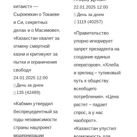
китаист» —
22.01.2025 12:00
Сыроежкин о Токаеве
День за днем
1119 (40257)
и Си, секретных
делах и о Масимове».
«Правительство
«Казахстан хвалят за
упорно игнорирует
отмену смертной
запрет президента на
казни и критикуют за
создание единых
пытки и ограничения
операторов». «Хлеба
свобод»
и зрелищ – тупиковый
24.01.2025 12:00
путь к обществу
День за днем
всеобщего
135 (42489)
потребления». «Цена
«Кабмин утвердил
растет – падает
беспрецедентный за
спрос, а у нас
годы независимости
наоборот».
страны нацпроект
«Казахстан упустил
модернизации
возможность для