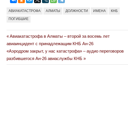
АВИАКАТАСТРОФА
АЛМАТЫ
ДОЛЖНОСТИ
ИМЕНА
КНБ
ПОГИБШИЕ
Previous
Авиакатастрофа в Алматы – второй за восемь лет
Навигация
Post:
авиаинцидент с принадлежащим КНБ Ан-26
по
Next
«Аэродром закрыт, у нас катастрофа» – аудио переговоров
Post:
разбившегося Ан-26 авиаслужбы КНБ
записям