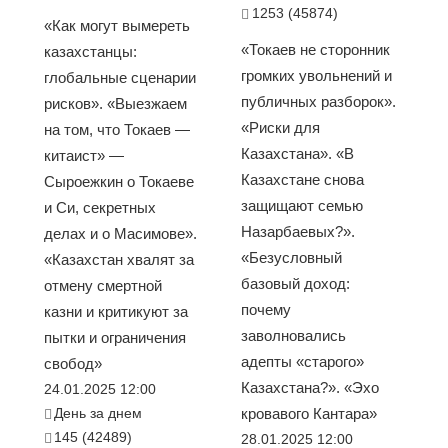
1253 (45874)
«Как могут вымереть
«Токаев не сторонник
казахстанцы:
громких увольнений и
глобальные сценарии
публичных разборок».
рисков». «Выезжаем
«Риски для
на том, что Токаев —
Казахстана». «В
китаист» —
Казахстане снова
Сыроежкин о Токаеве
защищают семью
и Си, секретных
Назарбаевых?».
делах и о Масимове».
«Безусловный
«Казахстан хвалят за
базовый доход:
отмену смертной
почему
казни и критикуют за
заволновались
пытки и ограничения
адепты «старого»
свобод»
Казахстана?». «Эхо
24.01.2025 12:00
День за днем
кровавого Кантара»
145 (42489)
28.01.2025 12:00