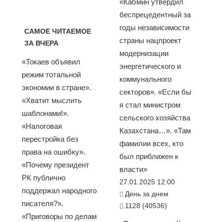
«Кабмин утвердил
беспрецедентный за
годы независимости
САМОЕ ЧИТАЕМОЕ
страны нацпроект
ЗА ВЧЕРА
модернизации
«Токаев объявил
энергетического и
режим тотальной
коммунального
экономии в стране».
секторов». «Если бы
«Хватит мыслить
я стал министром
шаблонами!».
сельского хозяйства
«Налоговая
Казахстана…». «Там
перестройка без
фамилии всех, кто
права на ошибку».
был приближен к
«Почему президент
власти»
РК публично
27.01.2025 12:00
поддержал народного
День за днем
писателя?».
1128 (40536)
«Приговоры по делам