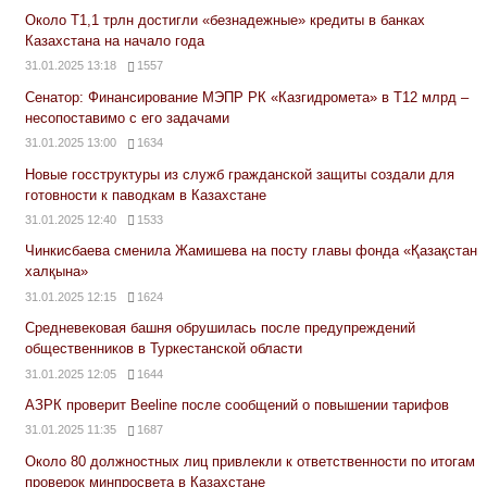
Около Т1,1 трлн достигли «безнадежные» кредиты в банках
Казахстана на начало года
31.01.2025 13:18
1557
Сенатор: Финансирование МЭПР РК «Казгидромета» в Т12 млрд –
несопоставимо с его задачами
31.01.2025 13:00
1634
Новые госструктуры из служб гражданской защиты создали для
готовности к паводкам в Казахстане
31.01.2025 12:40
1533
Чинкисбаева сменила Жамишева на посту главы фонда «Қазақстан
халқына»
31.01.2025 12:15
1624
Средневековая башня обрушилась после предупреждений
общественников в Туркестанской области
31.01.2025 12:05
1644
АЗРК проверит Beeline после сообщений о повышении тарифов
31.01.2025 11:35
1687
Около 80 должностных лиц привлекли к ответственности по итогам
проверок минпросвета в Казахстане