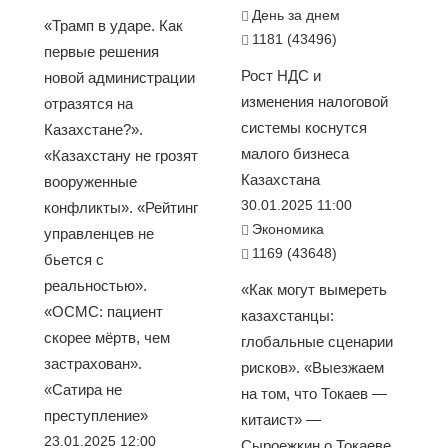
День за днем
«Трамп в ударе. Как
1181 (43496)
первые решения
Рост НДС и
новой администрации
изменения налоговой
отразятся на
системы коснутся
Казахстане?».
малого бизнеса
«Казахстану не грозят
Казахстана
вооруженные
30.01.2025 11:00
конфликты». «Рейтинг
Экономика
управленцев не
1169 (43648)
бьется с
реальностью».
«Как могут вымереть
«ОСМС: пациент
казахстанцы:
скорее мёртв, чем
глобальные сценарии
застрахован».
рисков». «Выезжаем
«Сатира не
на том, что Токаев —
преступление»
китаист» —
23.01.2025 12:00
Сыроежкин о Токаеве