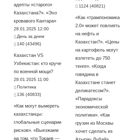
адепты «старого»
1124 (40821)
Казахстана?». «Эхо
«Как «трампономика
кровавого Кантара»
2.0» может повлиять
28.01.2025 12:00
на нефть и
День за днем
Казахстан?». «Цены
140 (43496)
на картофель могут
Казахстан VS
взлететь до 750
Узбекистан: кто круче
тенге». «Когда
по военной мощи?
говядина в
28.01.2025 11:00
Казахстане станет
Политика
деликатесом?».
136 (40833)
«Парадоксы
«Как могут вымереть
экономической
казахстанцы:
политики». «Как
глобальные сценарии
грузин из Москвы
рисков». «Выезжаем
хочет сделать из
на том, что Токаев —
Атырау Дубай»