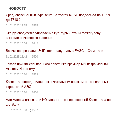
НОВОСТИ
Средневзвешенный курс тенге на торгах KASE подорожал на Т0,99
до Т518,2
31.01.2025 17:25
1575
Экс-руководителю управления культуры Астаны Мажагулову
вынесли приговор за хищение
31.01.2025 16:54
1642
Взаимное признание ЭЦП хотят запустить в ЕАЭС – Сагинтаев
31.01.2025 16:42
1590
Токаев принял специального советника премьер-министра Японии
Акихису Нагашиму
31.01.2025 16:10
1523
Казахстан определился с окончательным списком потенциальных
строителей АЭС
31.01.2025 15:20
1800
Али Алиева назначили ИО главного тренера сборной Казахстана по
футболу
31.01.2025 13:30
1597