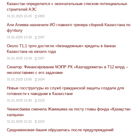
Казахстан определился с окончательным списком потенциальных
строителей АЭС
31.01.2025 15:20
1800
Али Алиева назначили ИО главного тренера сборной Казахстана по
футболу
31.01.2025 13:30
1597
Около Т1,1 трлн достигли «безнадежные» кредиты в банках
Казахстана на начало года
31.01.2025 13:18
1557
Сенатор: Финансирование МЭПР РК «Казгидромета» в Т12 млрд –
несопоставимо с его задачами
31.01.2025 13:00
1634
Новые госструктуры из служб гражданской защиты создали для
готовности к паводкам в Казахстане
31.01.2025 12:40
1533
Чинкисбаева сменила Жамишева на посту главы фонда «Қазақстан
халқына»
31.01.2025 12:15
1624
Средневековая башня обрушилась после предупреждений