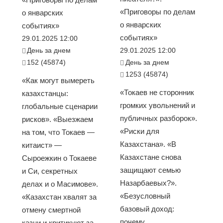
«Приговоры по делам
о январских
о январских
событиях»
событиях»
29.01.2025 12:00
День за днем
29.01.2025 12:00
152 (45874)
День за днем
1253 (45874)
«Как могут вымереть
«Токаев не сторонник
казахстанцы:
громких увольнений и
глобальные сценарии
публичных разборок».
рисков». «Выезжаем
«Риски для
на том, что Токаев —
Казахстана». «В
китаист» —
Казахстане снова
Сыроежкин о Токаеве
защищают семью
и Си, секретных
Назарбаевых?».
делах и о Масимове».
«Безусловный
«Казахстан хвалят за
базовый доход:
отмену смертной
почему
казни и критикуют за