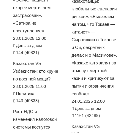
казахстанцы:
скорее мёртв, чем
глобальные сценарии
застрахован».
рисков». «Выезжаем
«Сатира не
на том, что Токаев —
преступление»
китаист» —
23.01.2025 12:00
Сыроежкин о Токаеве
День за днем
и Си, секретных
144 (40821)
делах и о Масимове».
«Казахстан хвалят за
Казахстан VS
отмену смертной
Узбекистан: кто круче
казни и критикуют за
по военной мощи?
пытки и ограничения
28.01.2025 11:00
Политика
свобод»
143 (40833)
24.01.2025 12:00
День за днем
Рост НДС и
1161 (42489)
изменения налоговой
Казахстан VS
системы коснутся