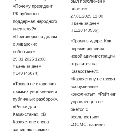
был приближен к
«Почему президент
власти»
РК публично
27.01.2025 12:00
поддержал народного
День за днем
писателя?».
1128 (40536)
«Приговоры по делам
«Трамп в ударе. Как
о январских
первые решения
событиях»
новой администрации
29.01.2025 12:00
отразятся на
День за днем
Казахстане?».
149 (45874)
«Казахстану не грозят
«Токаев не сторонник
вооруженные
громких увольнений и
конфликты». «Рейтинг
публичных разборок».
управленцев не
«Риски для
бьется с
Казахстана». «В
реальностью».
Казахстане снова
«ОСМС: пациент
защищают семью