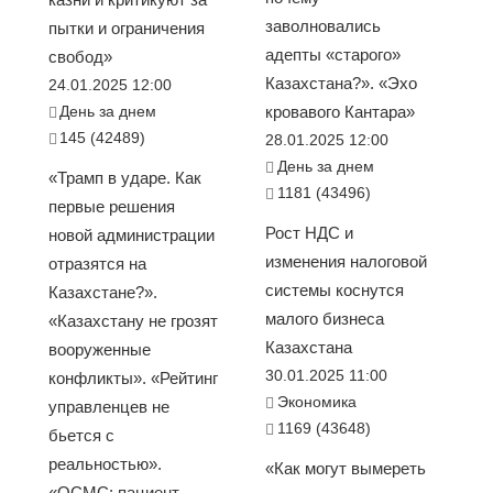
заволновались
пытки и ограничения
адепты «старого»
свобод»
Казахстана?». «Эхо
24.01.2025 12:00
День за днем
кровавого Кантара»
145 (42489)
28.01.2025 12:00
День за днем
«Трамп в ударе. Как
1181 (43496)
первые решения
Рост НДС и
новой администрации
изменения налоговой
отразятся на
системы коснутся
Казахстане?».
малого бизнеса
«Казахстану не грозят
Казахстана
вооруженные
30.01.2025 11:00
конфликты». «Рейтинг
Экономика
управленцев не
1169 (43648)
бьется с
реальностью».
«Как могут вымереть
«ОСМС: пациент