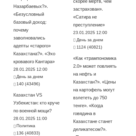
скорее мёртв, чем
Назарбаевых?».
застрахован».
«Безусловный
«Сатира не
базовый доход:
преступление»
почему
23.01.2025 12:00
заволновались
День за днем
адепты «старого»
1124 (40821)
Казахстана?». «Эхо
«Как «трампономика
кровавого Кантара»
2.0» может повлиять
28.01.2025 12:00
на нефть и
День за днем
Казахстан?». «Цены
140 (43496)
на картофель могут
Казахстан VS
взлететь до 750
Узбекистан: кто круче
тенге». «Когда
по военной мощи?
говядина в
28.01.2025 11:00
Казахстане станет
Политика
деликатесом?».
136 (40833)