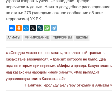
угрозой взорвать учебные заведения требует
перечислить деньги. Начато досудебное расследование
по статье 273 (заведомо ложное сообщение об акте
терроризма) УК РК.
АЛМАТЫ
МИНИРОВАНИЕ
ТЕРРОРИЗМ
ШКОЛЫ
Previous
«Сегодня можно точно сказать, что властный транзит в
Навигация
Post:
Казахстане закончился». «Транзит, которого не было. Два
по
года со вторым при первом». «Мифы и правда. Какую власть
над казахским народом имели ханы?». «Как выглядит
записям
управляющая элита Казахстана?»
Next
Памятник Герольду Бельгеру открыли в Алматы
Post: