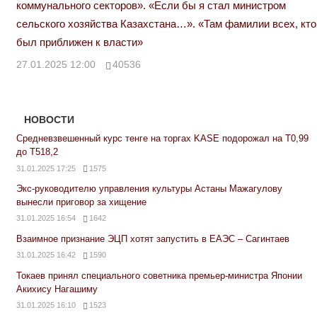
коммунального секторов». «Если бы я стал министром
сельского хозяйства Казахстана…». «Там фамилии всех, кто
был приближен к власти»
27.01.2025 12:00
40536
НОВОСТИ
Средневзвешенный курс тенге на торгах KASE подорожал на Т0,99
до Т518,2
31.01.2025 17:25
1575
Экс-руководителю управления культуры Астаны Мажагулову
вынесли приговор за хищение
31.01.2025 16:54
1642
Взаимное признание ЭЦП хотят запустить в ЕАЭС – Сагинтаев
31.01.2025 16:42
1590
Токаев принял специального советника премьер-министра Японии
Акихису Нагашиму
31.01.2025 16:10
1523