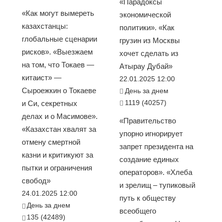
«Парадоксы
«Как могут вымереть
экономической
казахстанцы:
политики». «Как
глобальные сценарии
грузин из Москвы
рисков». «Выезжаем
хочет сделать из
на том, что Токаев —
Атырау Дубай»
китаист» —
22.01.2025 12:00
Сыроежкин о Токаеве
День за днем
1119 (40257)
и Си, секретных
делах и о Масимове».
«Правительство
«Казахстан хвалят за
упорно игнорирует
отмену смертной
запрет президента на
казни и критикуют за
создание единых
пытки и ограничения
операторов». «Хлеба
свобод»
и зрелищ – тупиковый
24.01.2025 12:00
путь к обществу
День за днем
всеобщего
135 (42489)