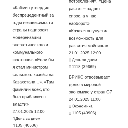
потребления». «Цена
«Кабмин утвердил
растет – падает
беспрецедентный за
спрос, а у нас
годы независимости
наоборот».
страны нацпроект
«Казахстан упустил
модернизации
возможность для
энергетического и
развития майнинга»
коммунального
21.01.2025 12:00
секторов». «Если бы
День за днем
1118 (39669)
я стал министром
сельского хозяйства
БРИКС отвоёвывает
Казахстана…». «Там
долю в мировой
фамилии всех, кто
экономике у стран G7
был приближен к
24.01.2025 11:00
власти»
Экономика
27.01.2025 12:00
1105 (40906)
День за днем
135 (40536)