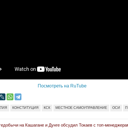
Народ выбрал свет
Странная заб
Дарига не ждё
17.10.2024 17:00
29972
Авиакомпании
мошенниками
30.10.2024 14:
Война Мир
Посмотреть на RuTube
АТИЯ
КОНСТИТУЦИЯ
КСК
МЕСТНОЕ САМОУПРАВЛЕНИЕ
ОСИ
П
едобычи на Кашагане и Дунге обсудил Токаев с топ-менеджерам