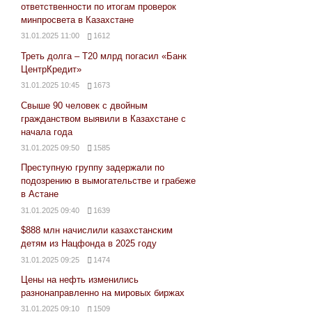
ответственности по итогам проверок
минпросвета в Казахстане
31.01.2025 11:00
1612
Треть долга – Т20 млрд погасил «Банк
ЦентрКредит»
31.01.2025 10:45
1673
Свыше 90 человек с двойным
гражданством выявили в Казахстане с
начала года
31.01.2025 09:50
1585
Преступную группу задержали по
подозрению в вымогательстве и грабеже
в Астане
31.01.2025 09:40
1639
$888 млн начислили казахстанским
детям из Нацфонда в 2025 году
31.01.2025 09:25
1474
Цены на нефть изменились
разнонаправленно на мировых биржах
31.01.2025 09:10
1509