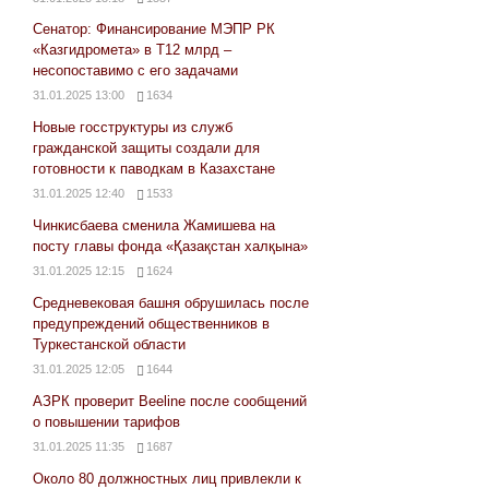
Сенатор: Финансирование МЭПР РК
«Казгидромета» в Т12 млрд –
несопоставимо с его задачами
31.01.2025 13:00
1634
Новые госструктуры из служб
гражданской защиты создали для
готовности к паводкам в Казахстане
31.01.2025 12:40
1533
Чинкисбаева сменила Жамишева на
посту главы фонда «Қазақстан халқына»
31.01.2025 12:15
1624
Средневековая башня обрушилась после
предупреждений общественников в
Туркестанской области
31.01.2025 12:05
1644
АЗРК проверит Beeline после сообщений
о повышении тарифов
31.01.2025 11:35
1687
Около 80 должностных лиц привлекли к