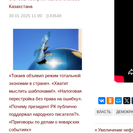
Казахстана
30.01.2025 11:00
43648
«Токаев объявил режим тотальной
экономии в стране». «Хватит
мыслить шаблонами!». «Налоговая
перестройка без права на ошибку».
«Почему президент РК публично
ВЛАСТЬ
ДЕМОКР
поддержал народного писателя?».
«Приговоры по делам о январских
событиях»
Previous
Увеличение нефт
Навигация