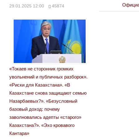
Post:
Next
Официа
29.01.2025 12:00
45874
по
Post:
записям
«Токаев не сторонник громких
увольнений и публичных разборок».
«Риски для Казахстана». «В
Казахстане снова защищают семью
Назарбаевых?». «Безусловный
базовый доход: почему
заволновались адепты «старого»
Казахстана?». «Эхо кровавого
Кантара»