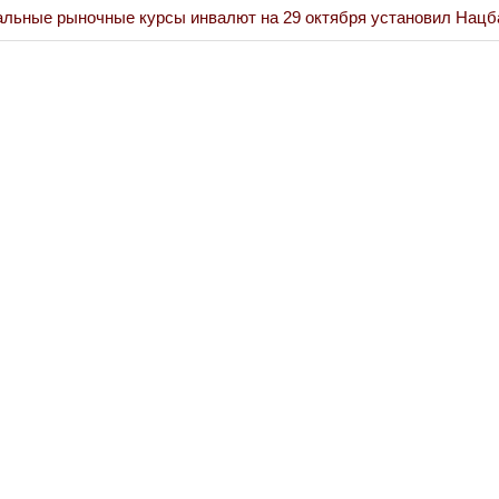
льные рыночные курсы инвалют на 29 октября установил Нацб
Война Миров.
Сороса
08.11.2024 09: