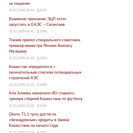
за хищение
31.01.2025 16:54
1642
Взаимное признание ЭЦП хотят
запустить в ЕАЭС – Сагинтаев
31.01.2025 16:42
1590
Токаев принял специального советника
премьер-министра Японии Акихису
Нагашиму
31.01.2025 16:10
1523
Казахстан определился с
окончательным списком потенциальных
строителей АЭС
31.01.2025 15:20
1800
Али Алиева назначили ИО главного
тренера сборной Казахстана по футболу
31.01.2025 13:30
1597
Около Т1,1 трлн достигли
«безнадежные» кредиты в банках
Казахстана на начало года
31.01.2025 13:18
1557