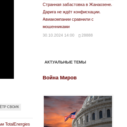
астовка в Жанаозене.
«Новый Казахстан не говорит всей
Лондон
т конфискации.
правды»
28.10.
 сравнили с
29.10.2024 09:00
39623
00
28888
АКТУАЛЬНЫЕ ТЕМЫ
ов
Война Миров
Войн
ЁТР СВОИК
и TotalEnergies