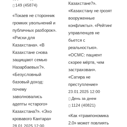
Казахстане?».
149 (45874)
«Казахстану не грозят
«Токаев не сторонник
вооруженные
громких увольнений и
конфликты». «Рейтинг
публичных разборок».
управленцев не
«Риски для
бьется с
Казахстана». «В
реальностью».
Казахстане снова
«ОСМС: пациент
защищают семью
скорее мёртв, чем
Назарбаевых?».
застрахован».
«Безусловный
«Сатира не
базовый доход:
преступление»
почему
23.01.2025 12:00
заволновались
День за днем
адепты «старого»
1124 (40821)
Казахстана?». «Эхо
«Как «трампономика
кровавого Кантара»
2.0» может повлиять
28.01.2025 12:00