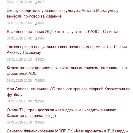
31.01.2025 17:25
1575
Экс-руководителю управления культуры Астаны Мажагулову
вынесли приговор за хищение
31.01.2025 16:54
1642
Взаимное признание ЭЦП хотят запустить в ЕАЭС – Сагинтаев
31.01.2025 16:42
1590
Токаев принял специального советника премьер-министра Японии
Акихису Нагашиму
31.01.2025 16:10
1523
Казахстан определился с окончательным списком потенциальных
строителей АЭС
31.01.2025 15:20
1800
Али Алиева назначили ИО главного тренера сборной Казахстана по
футболу
31.01.2025 13:30
1597
Около Т1,1 трлн достигли «безнадежные» кредиты в банках
Казахстана на начало года
31.01.2025 13:18
1557
Сенатор: Финансирование МЭПР РК «Казгидромета» в Т12 млрд –