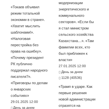
модернизации
«Токаев объявил
энергетического и
режим тотальной
коммунального
экономии в стране».
секторов». «Если бы
«Хватит мыслить
я стал министром
шаблонами!».
сельского хозяйства
«Налоговая
Казахстана…». «Там
перестройка без
фамилии всех, кто
права на ошибку».
был приближен к
«Почему президент
власти»
РК публично
27.01.2025 12:00
поддержал народного
День за днем
писателя?».
1128 (40536)
«Приговоры по делам
«Трамп в ударе. Как
о январских
первые решения
событиях»
новой администрации
29.01.2025 12:00
отразятся на
День за днем