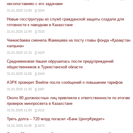
несопоставимо с его задачами
31.01.2025 13:00
1634
Новые госструктуры из служб гражданской защиты создали для
готовности к паводкам в Казахстане
31.01.2025 12:40
1533
Чинкисбаева сменила Жамишева на посту главы фонда «Қазақстан
халқына»
31.01.2025 12:15
1624
Средневековая башня обрушилась после предупреждений
общественников в Туркестанской области
31.01.2025 12:05
1644
АЗРК проверит Beeline после сообщений о повышении тарифов
31.01.2025 11:35
1687
Около 80 должностных лиц привлекли к ответственности по итогам
проверок минпросвета в Казахстане
31.01.2025 11:00
1612
Треть долга – Т20 млрд погасил «Банк ЦентрКредит»
31.01.2025 10:45
1673