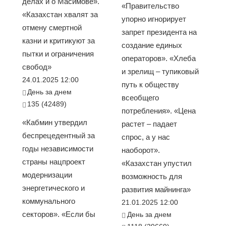
делах и о Масимове».
«Правительство
«Казахстан хвалят за
упорно игнорирует
отмену смертной
запрет президента на
казни и критикуют за
создание единых
пытки и ограничения
операторов». «Хлеба
свобод»
и зрелищ – тупиковый
24.01.2025 12:00
путь к обществу
День за днем
всеобщего
135 (42489)
потребления». «Цена
«Кабмин утвердил
растет – падает
беспрецедентный за
спрос, а у нас
годы независимости
наоборот».
страны нацпроект
«Казахстан упустил
модернизации
возможность для
энергетического и
развития майнинга»
коммунального
21.01.2025 12:00
секторов». «Если бы
День за днем