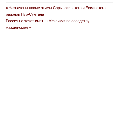
Previous
Назначены новые акимы Сарыаркинского и Есильского
Навигация
Post:
районов Нур-Султана
по
Next
Россия не хочет иметь «Мексику» по соседству —
Post:
мажилисмен
записям