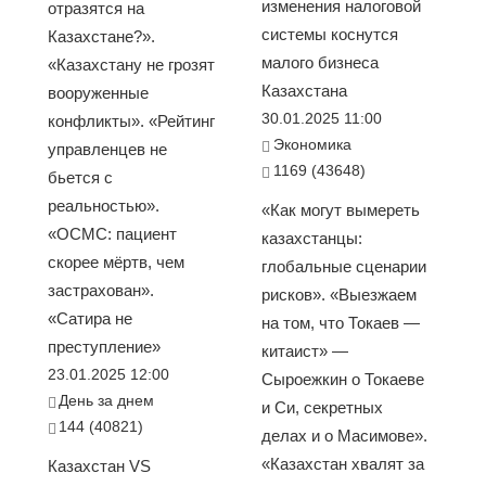
изменения налоговой
отразятся на
системы коснутся
Казахстане?».
малого бизнеса
«Казахстану не грозят
Казахстана
вооруженные
30.01.2025 11:00
конфликты». «Рейтинг
Экономика
управленцев не
1169 (43648)
бьется с
реальностью».
«Как могут вымереть
«ОСМС: пациент
казахстанцы:
скорее мёртв, чем
глобальные сценарии
застрахован».
рисков». «Выезжаем
«Сатира не
на том, что Токаев —
преступление»
китаист» —
23.01.2025 12:00
Сыроежкин о Токаеве
День за днем
и Си, секретных
144 (40821)
делах и о Масимове».
«Казахстан хвалят за
Казахстан VS