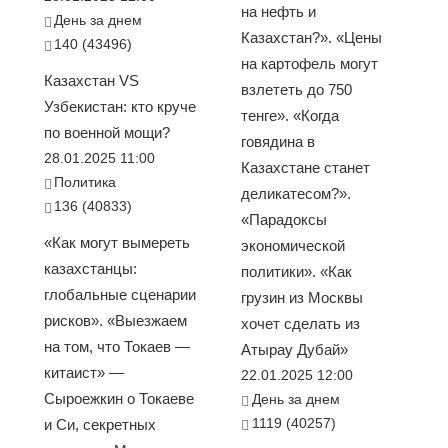
на нефть и
День за днем
Казахстан?». «Цены
140 (43496)
на картофель могут
Казахстан VS
взлететь до 750
Узбекистан: кто круче
тенге». «Когда
по военной мощи?
говядина в
28.01.2025 11:00
Казахстане станет
Политика
деликатесом?».
136 (40833)
«Парадоксы
«Как могут вымереть
экономической
казахстанцы:
политики». «Как
глобальные сценарии
грузин из Москвы
рисков». «Выезжаем
хочет сделать из
на том, что Токаев —
Атырау Дубай»
китаист» —
22.01.2025 12:00
Сыроежкин о Токаеве
День за днем
1119 (40257)
и Си, секретных