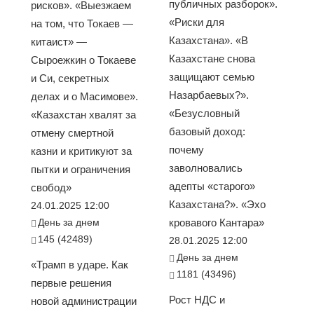
публичных разборок».
рисков». «Выезжаем
«Риски для
на том, что Токаев —
Казахстана». «В
китаист» —
Казахстане снова
Сыроежкин о Токаеве
защищают семью
и Си, секретных
Назарбаевых?».
делах и о Масимове».
«Безусловный
«Казахстан хвалят за
базовый доход:
отмену смертной
почему
казни и критикуют за
заволновались
пытки и ограничения
адепты «старого»
свобод»
Казахстана?». «Эхо
24.01.2025 12:00
День за днем
кровавого Кантара»
145 (42489)
28.01.2025 12:00
День за днем
«Трамп в ударе. Как
1181 (43496)
первые решения
Рост НДС и
новой администрации