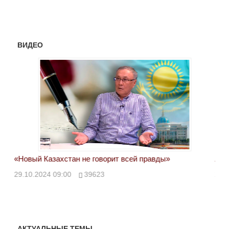
ВИДЕО
«Новый Казахстан не говорит всей правды»
Лон
ми
29.10.2024 09:00
39623
28.
АКТУАЛЬНЫЕ ТЕМЫ