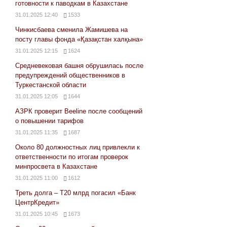
готовности к паводкам в Казахстане
31.01.2025 12:40
1533
Чинкисбаева сменила Жамишева на
посту главы фонда «Қазақстан халқына»
31.01.2025 12:15
1624
Средневековая башня обрушилась после
предупреждений общественников в
Туркестанской области
31.01.2025 12:05
1644
АЗРК проверит Beeline после сообщений
о повышении тарифов
31.01.2025 11:35
1687
Около 80 должностных лиц привлекли к
ответственности по итогам проверок
минпросвета в Казахстане
31.01.2025 11:00
1612
Треть долга – Т20 млрд погасил «Банк
ЦентрКредит»
31.01.2025 10:45
1673