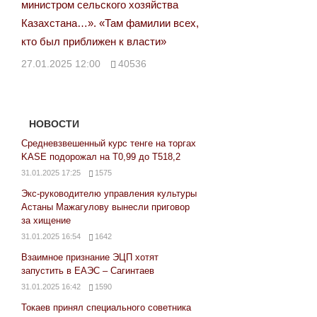
министром сельского хозяйства
Казахстана…». «Там фамилии всех,
кто был приближен к власти»
27.01.2025 12:00
40536
НОВОСТИ
Средневзвешенный курс тенге на торгах
KASE подорожал на Т0,99 до Т518,2
31.01.2025 17:25
1575
Экс-руководителю управления культуры
Астаны Мажагулову вынесли приговор
за хищение
31.01.2025 16:54
1642
Взаимное признание ЭЦП хотят
запустить в ЕАЭС – Сагинтаев
31.01.2025 16:42
1590
Токаев принял специального советника