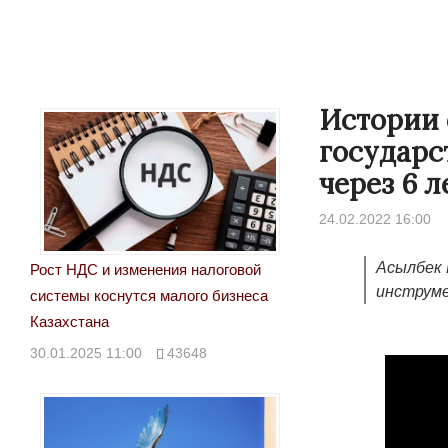
Истории 
государс
через 6 л
24.02.2022 16:00
Асылбек 
Рост НДС и изменения налоговой
инструме
системы коснутся малого бизнеса
Народ выбрал свет
Странная забастовка
Казахстана
Дарига не ждёт конф
17.10.2024 17:00
29972
30.01.2025 11:00
43648
Авиакомпании сравн
мошенниками
30.10.2024 14:00
2