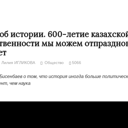
об истории. 600-летие казахско
твенности мы можем отпразднов
ет
Лилия ИГЛИКОВА
Общество
5066
Бисенбаев о том, что история иногда больше политичес
нт, чем наука
 в Жанаозене.
«Новый Казахстан не говорит всей
Лондон может
искации.
правды»
28.10.2024 13:
или с
29.10.2024 09:00
39623
8888