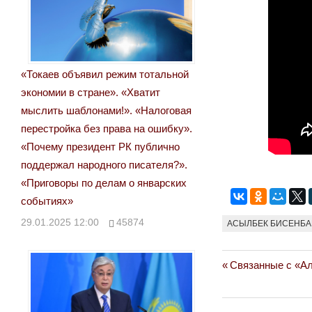
«Токаев объявил режим тотальной
экономии в стране». «Хватит
мыслить шаблонами!». «Налоговая
перестройка без права на ошибку».
«Почему президент РК публично
поддержал народного писателя?».
«Приговоры по делам о январских
событиях»
29.01.2025 12:00
45874
АСЫЛБЕК БИСЕНБА
Previous
Связанные с «Ал
Навигация
Post:
по