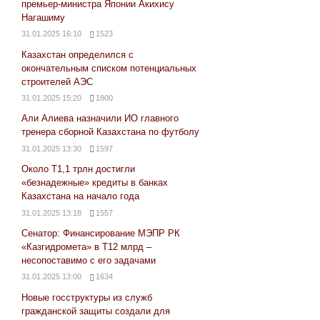
премьер-министра Японии Акихису
Нагашиму
31.01.2025 16:10
1523
Казахстан определился с
окончательным списком потенциальных
строителей АЭС
31.01.2025 15:20
1800
Али Алиева назначили ИО главного
тренера сборной Казахстана по футболу
31.01.2025 13:30
1597
Около Т1,1 трлн достигли
«безнадежные» кредиты в банках
Казахстана на начало года
31.01.2025 13:18
1557
Сенатор: Финансирование МЭПР РК
«Казгидромета» в Т12 млрд –
несопоставимо с его задачами
31.01.2025 13:00
1634
Новые госструктуры из служб
гражданской защиты создали для