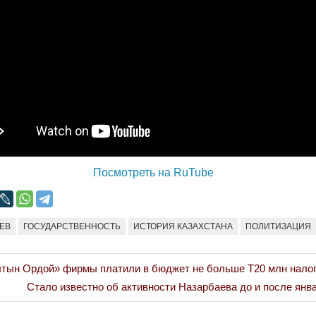
Война Мир
Посмотреть на RuTube
ЕВ
ГОСУДАРСТВЕННОСТЬ
ИСТОРИЯ КАЗАХСТАНА
ПОЛИТИЗАЦИЯ
Война Миров.
Сороса
тын Ордой» фирмы платили в бюджет не больше Т20 млн налог
Next
Стало известно об активности Назарбаева до и после янв
08.11.2024 09:
Post: