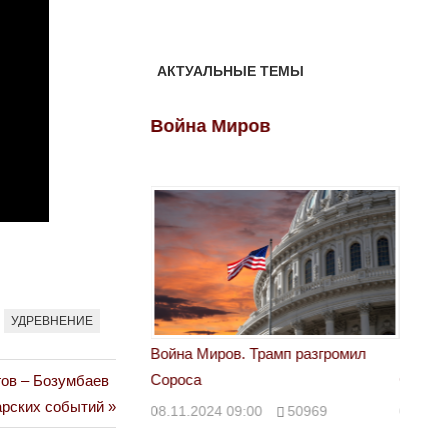
АКТУАЛЬНЫЕ ТЕМЫ
ов
Война Миров
Войн
УДРЕВНЕНИЕ
 Трамп разгромил
Война Миров. Трамп разгромил
Война 
Сороса
Сорос
ов – Бозумбаев
арских событий
00
50969
08.11.2024 09:00
50969
08.11.