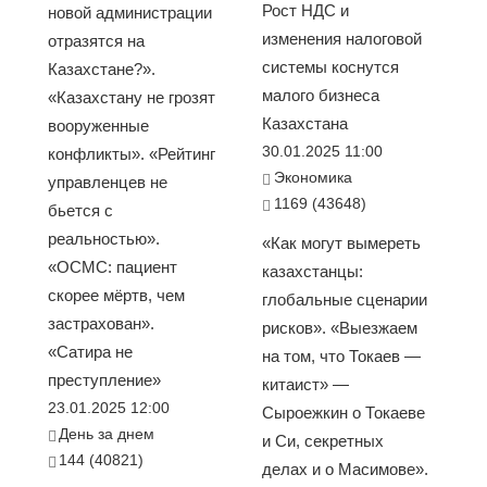
Рост НДС и
новой администрации
изменения налоговой
отразятся на
системы коснутся
Казахстане?».
малого бизнеса
«Казахстану не грозят
Казахстана
вооруженные
30.01.2025 11:00
конфликты». «Рейтинг
Экономика
управленцев не
1169 (43648)
бьется с
реальностью».
«Как могут вымереть
«ОСМС: пациент
казахстанцы:
скорее мёртв, чем
глобальные сценарии
застрахован».
рисков». «Выезжаем
«Сатира не
на том, что Токаев —
преступление»
китаист» —
23.01.2025 12:00
Сыроежкин о Токаеве
День за днем
и Си, секретных
144 (40821)
делах и о Масимове».