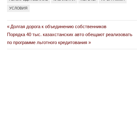
УСЛОВИЯ
Previous
Долгая дорога к объединению собственников
Навигация
Next
Post:
Порядка 40 тыс. казахстанских авто обещают реализовать
по
Post:
по программе льготного кредитования
записям