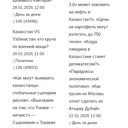
кровавого Кантара»
2.0» может повлиять
28.01.2025 12:00
на нефть и
День за днем
Казахстан?». «Цены
140 (43496)
на картофель могут
Казахстан VS
взлететь до 750
Узбекистан: кто круче
тенге». «Когда
по военной мощи?
говядина в
28.01.2025 11:00
Казахстане станет
Политика
деликатесом?».
136 (40833)
«Парадоксы
«Как могут вымереть
экономической
казахстанцы:
политики». «Как
глобальные сценарии
грузин из Москвы
рисков». «Выезжаем
хочет сделать из
на том, что Токаев —
Атырау Дубай»
китаист» —
22.01.2025 12:00
Сыроежкин о Токаеве
День за днем