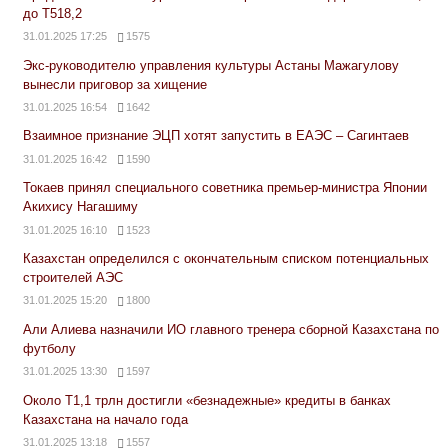
до Т518,2
31.01.2025 17:25
1575
Экс-руководителю управления культуры Астаны Мажагулову
вынесли приговор за хищение
31.01.2025 16:54
1642
Взаимное признание ЭЦП хотят запустить в ЕАЭС – Сагинтаев
31.01.2025 16:42
1590
Токаев принял специального советника премьер-министра Японии
Акихису Нагашиму
31.01.2025 16:10
1523
Казахстан определился с окончательным списком потенциальных
строителей АЭС
31.01.2025 15:20
1800
Али Алиева назначили ИО главного тренера сборной Казахстана по
футболу
31.01.2025 13:30
1597
Около Т1,1 трлн достигли «безнадежные» кредиты в банках
Казахстана на начало года
31.01.2025 13:18
1557