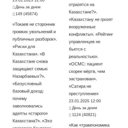
29.01.2025 12:00
отразятся на
День за днем
Казахстане?».
149 (45874)
«Казахстану не грозят
«Токаев не сторонник
вооруженные
громких увольнений и
конфликты». «Рейтинг
публичных разборок».
управленцев не
«Риски для
бьется с
Казахстана». «В
реальностью».
Казахстане снова
«ОСМС: пациент
защищают семью
скорее мёртв, чем
Назарбаевых?».
застрахован».
«Безусловный
«Сатира не
базовый доход:
преступление»
почему
23.01.2025 12:00
заволновались
День за днем
адепты «старого»
1124 (40821)
Казахстана?». «Эхо
«Как «трампономика