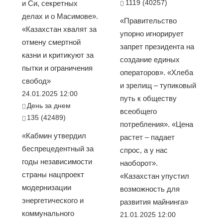
1119 (40257)
и Си, секретных
делах и о Масимове».
«Правительство
«Казахстан хвалят за
упорно игнорирует
отмену смертной
запрет президента на
казни и критикуют за
создание единых
пытки и ограничения
операторов». «Хлеба
свобод»
и зрелищ – тупиковый
24.01.2025 12:00
путь к обществу
День за днем
всеобщего
135 (42489)
потребления». «Цена
«Кабмин утвердил
растет – падает
беспрецедентный за
спрос, а у нас
годы независимости
наоборот».
страны нацпроект
«Казахстан упустил
модернизации
возможность для
энергетического и
развития майнинга»
коммунального
21.01.2025 12:00