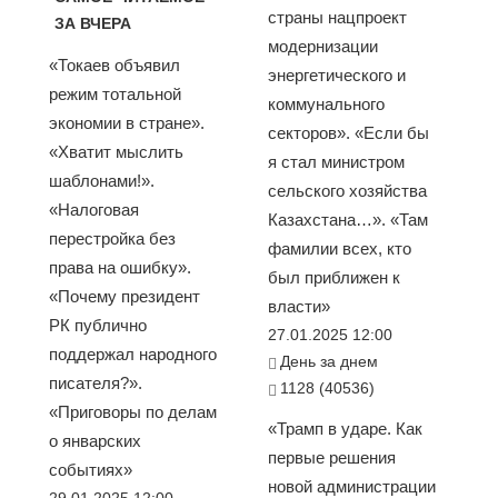
страны нацпроект
ЗА ВЧЕРА
модернизации
«Токаев объявил
энергетического и
режим тотальной
коммунального
экономии в стране».
секторов». «Если бы
«Хватит мыслить
я стал министром
шаблонами!».
сельского хозяйства
«Налоговая
Казахстана…». «Там
перестройка без
фамилии всех, кто
права на ошибку».
был приближен к
«Почему президент
власти»
РК публично
27.01.2025 12:00
поддержал народного
День за днем
писателя?».
1128 (40536)
«Приговоры по делам
«Трамп в ударе. Как
о январских
первые решения
событиях»
новой администрации