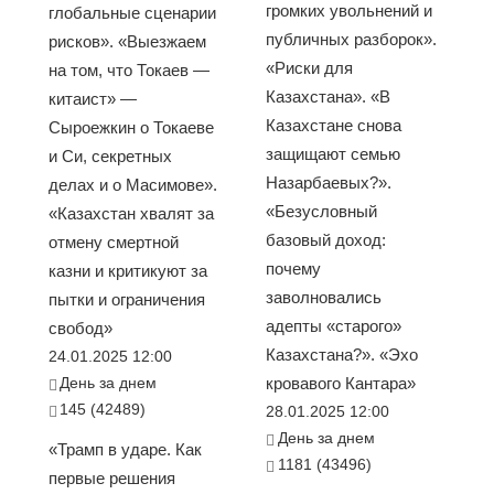
громких увольнений и
глобальные сценарии
публичных разборок».
рисков». «Выезжаем
«Риски для
на том, что Токаев —
Казахстана». «В
китаист» —
Казахстане снова
Сыроежкин о Токаеве
защищают семью
и Си, секретных
Назарбаевых?».
делах и о Масимове».
«Безусловный
«Казахстан хвалят за
базовый доход:
отмену смертной
почему
казни и критикуют за
заволновались
пытки и ограничения
адепты «старого»
свобод»
Казахстана?». «Эхо
24.01.2025 12:00
День за днем
кровавого Кантара»
145 (42489)
28.01.2025 12:00
День за днем
«Трамп в ударе. Как
1181 (43496)
первые решения