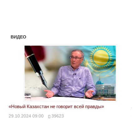
ВИДЕО
«Новый Казахстан не говорит всей правды»
Лон
ми
29.10.2024 09:00
39623
28.