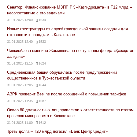
Сенатор: Финансирование МЭПР РК «Казгидромета» в Т12 млрд –
несопоставимо с его задачами
31.01.2025 13:00
1634
Новые госструктуры из служб гражданской защиты создали для
готовности к паводкам в Казахстане
31.01.2025 12:40
1533
Чинкисбаева сменила Жамишева на посту главы фонда «Қазақстан
халқына»
31.01.2025 12:15
1624
Средневековая башня обрушилась после предупреждений
общественников в Туркестанской области
31.01.2025 12:05
1644
АЗРК проверит Beeline после сообщений о повышении тарифов
31.01.2025 11:35
1687
Около 80 должностных лиц привлекли к ответственности по итогам
проверок минпросвета в Казахстане
31.01.2025 11:00
1612
Треть долга – Т20 млрд погасил «Банк ЦентрКредит»