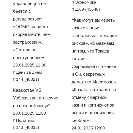
Экономика
управленцев не
1169 (43648)
бьется с
реальностью».
«Как могут вымереть
«ОСМС: пациент
казахстанцы:
скорее мёртв, чем
глобальные сценарии
застрахован».
рисков». «Выезжаем
«Сатира не
на том, что Токаев —
преступление»
китаист» —
23.01.2025 12:00
Сыроежкин о Токаеве
День за днем
и Си, секретных
144 (40821)
делах и о Масимове».
«Казахстан хвалят за
Казахстан VS
отмену смертной
Узбекистан: кто круче
казни и критикуют за
по военной мощи?
пытки и ограничения
28.01.2025 11:00
Политика
свобод»
143 (40833)
24.01.2025 12:00