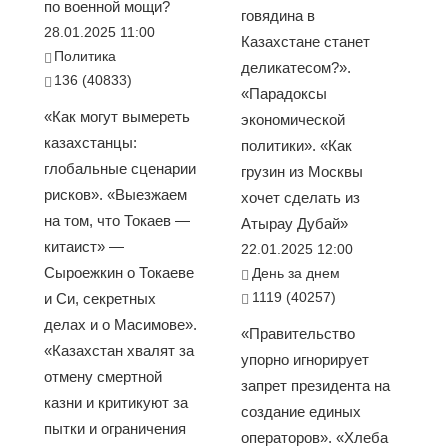
по военной мощи?
говядина в
28.01.2025 11:00
Казахстане станет
Политика
деликатесом?».
136 (40833)
«Парадоксы
«Как могут вымереть
экономической
казахстанцы:
политики». «Как
глобальные сценарии
грузин из Москвы
рисков». «Выезжаем
хочет сделать из
на том, что Токаев —
Атырау Дубай»
китаист» —
22.01.2025 12:00
Сыроежкин о Токаеве
День за днем
1119 (40257)
и Си, секретных
делах и о Масимове».
«Правительство
«Казахстан хвалят за
упорно игнорирует
отмену смертной
запрет президента на
казни и критикуют за
создание единых
пытки и ограничения
операторов». «Хлеба