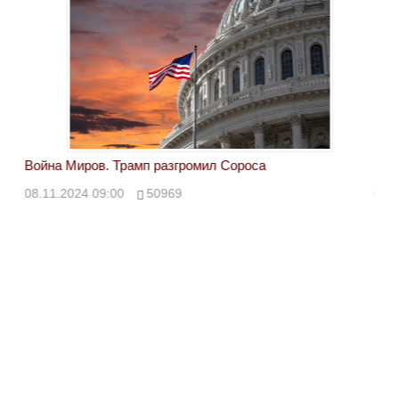
Война Миров. Трамп разгромил Сороса
Вой
08.11.2024 09:00
50969
08.