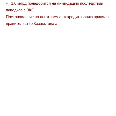
Previous
Т1,6 млрд понадобится на ликвидацию последствий
Навигация
Post:
паводков в ЗКО
по
Next
Постановление по льготному автокредитованию приняло
Post:
правительство Казахстана
записям