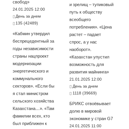
свобод»
и зрелищ – тупиковый
24.01.2025 12:00
путь к обществу
День за днем
всеобщего
135 (42489)
потребления». «Цена
«Кабмин утвердил
растет – падает
беспрецедентный за
спрос, а у нас
годы независимости
наоборот».
страны нацпроект
«Казахстан упустил
модернизации
возможность для
энергетического и
развития майнинга»
коммунального
21.01.2025 12:00
секторов». «Если бы
День за днем
1118 (39669)
я стал министром
сельского хозяйства
БРИКС отвоёвывает
Казахстана…». «Там
долю в мировой
фамилии всех, кто
экономике у стран G7
был приближен к
24.01.2025 11:00