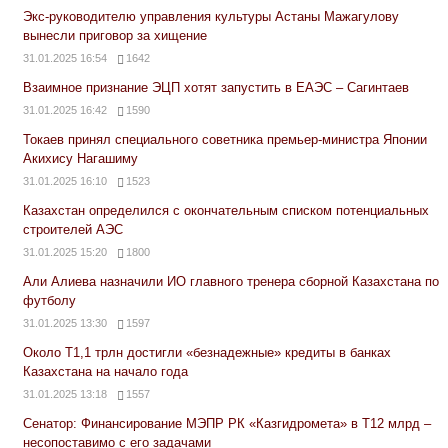
Экс-руководителю управления культуры Астаны Мажагулову
вынесли приговор за хищение
31.01.2025 16:54
1642
Взаимное признание ЭЦП хотят запустить в ЕАЭС – Сагинтаев
31.01.2025 16:42
1590
Токаев принял специального советника премьер-министра Японии
Акихису Нагашиму
31.01.2025 16:10
1523
Казахстан определился с окончательным списком потенциальных
строителей АЭС
31.01.2025 15:20
1800
Али Алиева назначили ИО главного тренера сборной Казахстана по
футболу
31.01.2025 13:30
1597
Около Т1,1 трлн достигли «безнадежные» кредиты в банках
Казахстана на начало года
31.01.2025 13:18
1557
Сенатор: Финансирование МЭПР РК «Казгидромета» в Т12 млрд –
несопоставимо с его задачами