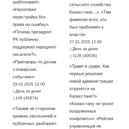
шаблонами!».
сельского хозяйства
«Налоговая
Казахстана…». «Там
перестройка без
фамилии всех, кто
права на ошибку».
был приближен к
«Почему президент
власти»
РК публично
27.01.2025 12:00
поддержал народного
День за днем
писателя?».
1128 (40536)
«Приговоры по делам
«Трамп в ударе. Как
о январских
первые решения
событиях»
новой администрации
29.01.2025 12:00
отразятся на
День за днем
Казахстане?».
149 (45874)
«Казахстану не грозят
«Токаев не сторонник
вооруженные
громких увольнений и
конфликты». «Рейтинг
публичных разборок».
управленцев не