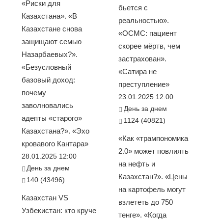
«Риски для
бьется с
Казахстана». «В
реальностью».
Казахстане снова
«ОСМС: пациент
защищают семью
скорее мёртв, чем
Назарбаевых?».
застрахован».
«Безусловный
«Сатира не
базовый доход:
преступление»
почему
23.01.2025 12:00
заволновались
День за днем
адепты «старого»
1124 (40821)
Казахстана?». «Эхо
«Как «трампономика
кровавого Кантара»
2.0» может повлиять
28.01.2025 12:00
на нефть и
День за днем
Казахстан?». «Цены
140 (43496)
на картофель могут
Казахстан VS
взлететь до 750
Узбекистан: кто круче
тенге». «Когда