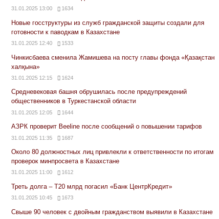
31.01.2025 13:00
1634
Новые госструктуры из служб гражданской защиты создали для
готовности к паводкам в Казахстане
31.01.2025 12:40
1533
Чинкисбаева сменила Жамишева на посту главы фонда «Қазақстан
халқына»
31.01.2025 12:15
1624
Средневековая башня обрушилась после предупреждений
общественников в Туркестанской области
31.01.2025 12:05
1644
АЗРК проверит Beeline после сообщений о повышении тарифов
31.01.2025 11:35
1687
Около 80 должностных лиц привлекли к ответственности по итогам
проверок минпросвета в Казахстане
31.01.2025 11:00
1612
Треть долга – Т20 млрд погасил «Банк ЦентрКредит»
31.01.2025 10:45
1673
Свыше 90 человек с двойным гражданством выявили в Казахстане